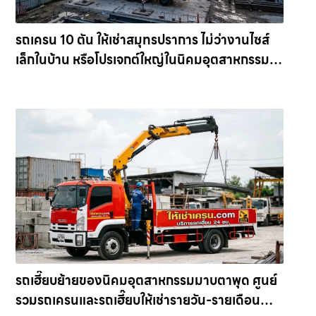
รถเครน 10 ตัน ให้เช่าสมุทรปราการ ไม่ว่างานไซส์
เล็กในบ้าน หรือโปรเจกต์ใหญ่ในนิคมอุตสาหกรรม
เรามีรถเครื่องจักรพร้อมให้บริการคุณตลอดเวลา ให้
เช่าเครน.com
รถเฮี๊ยบย้ายของนิคมอุตสาหกรรมมาบตาพุด ศูนย์
รวมรถเครนและรถเฮี๊ยบให้เช่ารายวัน-รายเดือน