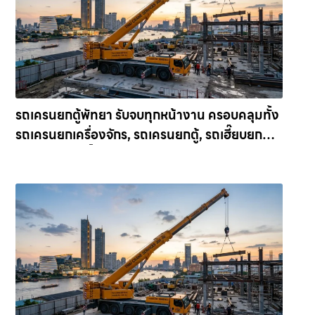
รถเครนยกตู้พัทยา รับจบทุกหน้างาน ครอบคลุมทั้ง
รถเครนยกเครื่องจักร, รถเครนยกตู้, รถเฮี๊ยบยก
เหล็ก และ รถเฮี๊ยบย้ายบ้านน็อคดาวน์ ให้เช่า
เครน.com