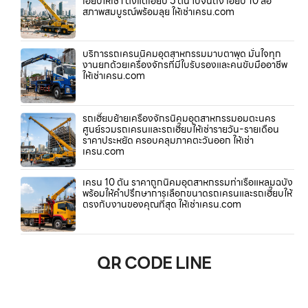
เฮี๊ยบให้เช่า ตั้งแต่เฮี๊ยบ 5 ตัน ไปจนถึง เฮี๊ยบ 10 ล้อ
สภาพสมบูรณ์พร้อมลุย ให้เช่าเครน.com
บริการรถเครนนิคมอุตสาหกรรมมาบตาพุด มั่นใจทุก
งานยกด้วยเครื่องจักรที่มีใบรับรองและคนขับมืออาชีพ
ให้เช่าเครน.com
รถเฮี๊ยบย้ายเครื่องจักรนิคมอุตสาหกรรมอมตะนคร
ศูนย์รวมรถเครนและรถเฮี๊ยบให้เช่ารายวัน-รายเดือน
ราคาประหยัด ครอบคลุมภาคตะวันออก ให้เช่า
เครน.com
เครน 10 ตัน ราคาถูกนิคมอุตสาหกรรมท่าเรือแหลมฉบัง
พร้อมให้คำปรึกษาการเลือกขนาดรถเครนและรถเฮี๊ยบให้
ตรงกับงานของคุณที่สุด ให้เช่าเครน.com
QR CODE LINE