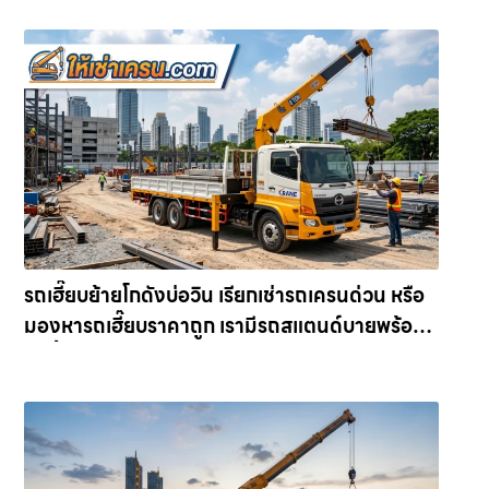
รถเฮี๊ยบย้ายโกดังบ่อวิน เรียกเช่ารถเครนด่วน หรือ
มองหารถเฮี๊ยบราคาถูก เรามีรถสแตนด์บายพร้อม
ลงพื้นที่ทันที ให้เช่าเครน.com