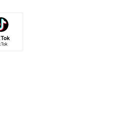
kTok
kTok