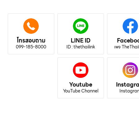
โทรสอบถาม
LINE ID
Facebo
099-185-8000
ID : thethailink
เพจ TheThai
Youtube
Instagr
YouTube Channel
Instagra