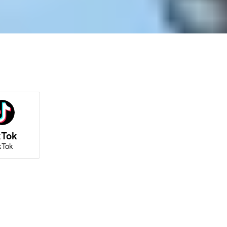
kTok
kTok