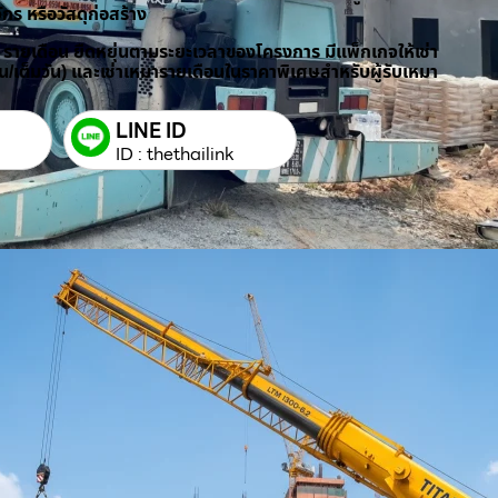
ักร หรือวัสดุก่อสร้าง
/ รายเดือน ยืดหยุ่นตามระยะเวลาของโครงการ มีแพ็กเกจให้เช่า
วัน/เต็มวัน) และเช่าเหมารายเดือนในราคาพิเศษสำหรับผู้รับเหมา
LINE ID
ID : thethailink