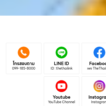
โทรสอบถาม
LINE ID
Facebo
099-185-8000
ID : thethailink
เพจ TheThai
Youtube
Instagr
YouTube Channel
Instagra