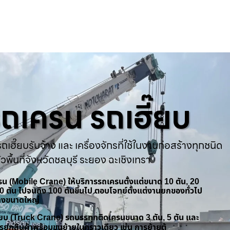
ารถเครน รถเฮี๊ยบ
ถเฮี๊ยบรับจ้าง และ เครื่องจักรที่ใช้ในงานก่อสร้างทุกชนิด
่วพื้นที่จังหวัดชลบุรี ระยอง ฉะเชิงเทรา
ครน (Mobile Crane) ให้บริการรถเครนตั้งแต่ขนาด 10 ตัน, 20
 50 ตัน ไปจนถึง 100 ตันขึ้นไป ตอบโจทย์ตั้งแต่งานยกของทั่วไป
้างขนาดใหญ่
ฮี๊ยบ (Truck Crane) รถบรรทุกติดเครนขนาด 3 ตัน, 5 ตัน และ
รยกสินค้าพร้อมขนย้ายในคราวเดียว เช่น การย้ายตู้