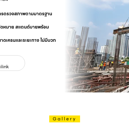
นการตรวจสภาพตามมาตรฐาน
นัดหมาย สแตนด์บายพร้อม
นาดเครนและระยะทาง ไม่มีบวก
ilink
Gallery