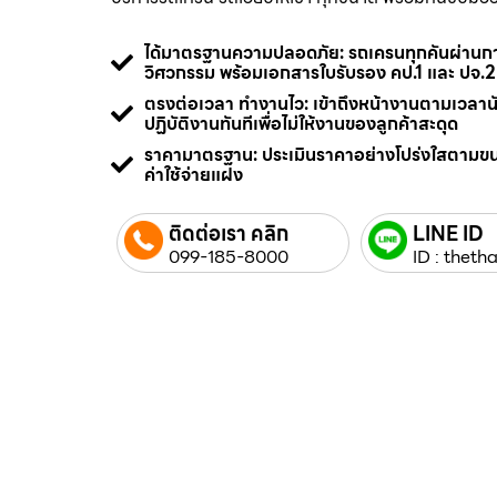
ได้มาตรฐานความปลอดภัย: รถเครนทุกคันผ่า
วิศวกรรม พร้อมเอกสารใบรับรอง คป.1 และ ปจ.2
ตรงต่อเวลา ทำงานไว: เข้าถึงหน้างานตามเวลา
ปฏิบัติงานทันทีเพื่อไม่ให้งานของลูกค้าสะดุด
ราคามาตรฐาน: ประเมินราคาอย่างโปร่งใสตามข
ค่าใช้จ่ายแฝง
ติดต่อเรา คลิก
LINE ID
099-185-8000
ID : thetha