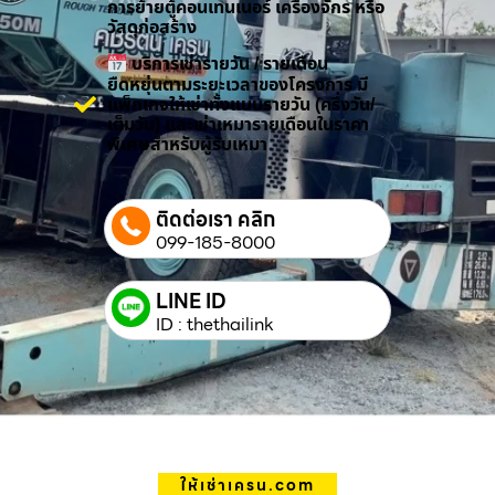
การย้ายตู้คอนเทนเนอร์ เครื่องจักร หรือ
วัสดุก่อสร้าง
บริการเช่ารายวัน / รายเดือน
ยืดหยุ่นตามระยะเวลาของโครงการ มี
แพ็กเกจให้เช่าทั้งแบบรายวัน (ครึ่งวัน/
เต็มวัน) และเช่าเหมารายเดือนในราคา
พิเศษสำหรับผู้รับเหมา
ติดต่อเรา คลิก
099-185-8000
LINE ID
ID : thethailink
ให้เช่าเครน.com