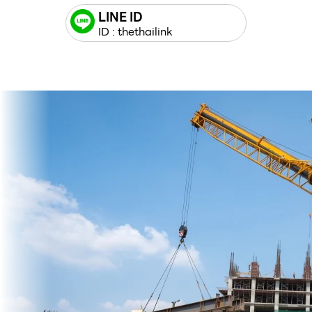
LINE ID
ID : thethailink