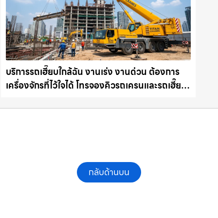
บริการรถเฮี๊ยบใกล้ฉัน งานเร่ง งานด่วน ต้องการ
เครื่องจักรที่ไว้ใจได้ โทรจองคิวรถเครนและรถเฮี๊ยบ
คุณภาพ ให้เช่าเครน.com
กลับด้านบน