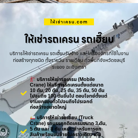
ให้เช่าเครน.com
ให้เช่ารถเครน รถเฮี๊ยบ
บริการให้เช่ารถเครน รถเฮี๊ยบรับจ้าง และ เครื่องจักรที่ใช้ในงาน
ก่อสร้างทุกชนิด ทั้งรายวัน รายเดือน ทั่วพื้นที่จังหวัดชลบุรี
ระยอง ฉะเชิงเทรา
บริการให้เช่ารถเครน (Mobile
Crane) ให้บริการรถเครนตั้งแต่ขนาด
10 ตัน, 20 ตัน, 25 ตัน, 35 ตัน, 50 ตัน
ไปจนถึง 100 ตันขึ้นไป ตอบโจทย์ตั้งแต่
งานยกของทั่วไปจนถึงโปรเจกต์
ก่อสร้างขนาดใหญ่
บริการให้เช่ารถเฮี๊ยบ (Truck
Crane) รถบรรทุกติดเครนขนาด 3 ตัน,
5 ตัน และ 8 ตัน เหมาะสำหรับการยก
สินค้าพร้อมขนย้ายในคราวเดียว เช่น