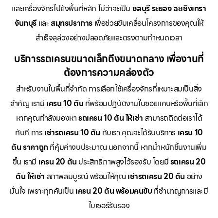
และเครื่องจักรไปยังพื้นที่หลัก ไม่ว่าจะเป็น
ชลบุรี ระยอง ฉะเชิงเทรา
จันทบุรี
และ
สมุทรปราการ
เพื่อช่วยขับเคลื่อนโครงการของคุณให้
สำเร็จลุล่วงอย่างปลอดภัยและตรงตามกำหนดเวลา
บริการรถเครนขนาดเล็กถึงขนาดกลาง เพื่องานที่
ต้องการความคล่องตัว
สำหรับงานในพื้นที่จำกัด การเลือกใช้เครื่องจักรที่เหมาะสมเป็นสิ่ง
สำคัญ เรามี
เครน 10 ตัน
ที่พร้อมปฏิบัติงานในซอยแคบหรือพื้นที่เล็ก
หากคุณกำลังมองหา
รถเครน 10 ตัน ให้เช่า
สามารถติดต่อเราได้
ทันที การ
เช่ารถเครน 10 ตัน
กับเรา คุณจะได้รับบริการ
เครน 10
ตัน ราคาถูก
ที่คุ้มค่างบประมาณ นอกจากนี้ หากน้ำหนักชิ้นงานเพิ่ม
ขึ้น เรามี
เครน 20 ตัน
ประสิทธิภาพสูงไว้รองรับ โดยมี
รถเครน 20
ตัน ให้เช่า
สภาพสมบูรณ์ พร้อมให้คุณ
เช่ารถเครน 20 ตัน
อย่าง
มั่นใจ เพราะทุกคันเป็น
เครน 20 ตัน พร้อมคนขับ
ที่ชำนาญการและมี
ใบเซอร์รับรอง