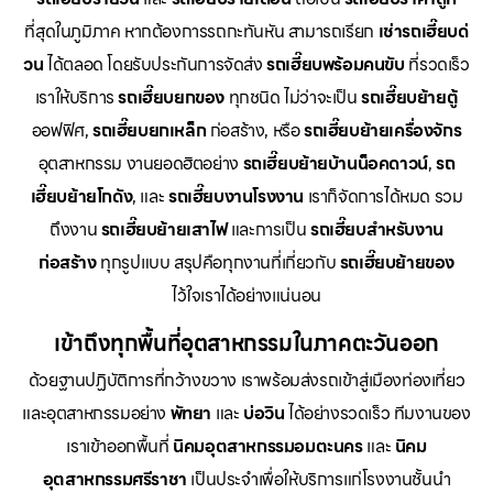
ที่สุดในภูมิภาค หากต้องการรถกะทันหัน สามารถเรียก
เช่ารถเฮี๊ยบด่
วน
ได้ตลอด โดยรับประกันการจัดส่ง
รถเฮี๊ยบพร้อมคนขับ
ที่รวดเร็ว
เราให้บริการ
รถเฮี๊ยบยกของ
ทุกชนิด ไม่ว่าจะเป็น
รถเฮี๊ยบย้ายตู้
ออฟฟิศ,
รถเฮี๊ยบยกเหล็ก
ก่อสร้าง, หรือ
รถเฮี๊ยบย้ายเครื่องจักร
อุตสาหกรรม งานยอดฮิตอย่าง
รถเฮี๊ยบย้ายบ้านน็อคดาวน์
,
รถ
เฮี๊ยบย้ายโกดัง
, และ
รถเฮี๊ยบงานโรงงาน
เราก็จัดการได้หมด รวม
ถึงงาน
รถเฮี๊ยบย้ายเสาไฟ
และการเป็น
รถเฮี๊ยบสำหรับงาน
ก่อสร้าง
ทุกรูปแบบ สรุปคือทุกงานที่เกี่ยวกับ
รถเฮี๊ยบย้ายของ
ไว้ใจเราได้อย่างแน่นอน
เข้าถึงทุกพื้นที่อุตสาหกรรมในภาคตะวันออก
ด้วยฐานปฏิบัติการที่กว้างขวาง เราพร้อมส่งรถเข้าสู่เมืองท่องเที่ยว
และอุตสาหกรรมอย่าง
พัทยา
และ
บ่อวิน
ได้อย่างรวดเร็ว ทีมงานของ
เราเข้าออกพื้นที่
นิคมอุตสาหกรรมอมตะนคร
และ
นิคม
อุตสาหกรรมศรีราชา
เป็นประจำเพื่อให้บริการแก่โรงงานชั้นนำ