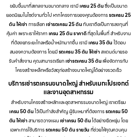
ขยับขึ้นมาที่สเกลงานขนาดกลาง เรามี
เครน 25 ตัน
ซึ่งเป็นขนาด
ยอดนิยมในไซต์งานทั่วไป หากโครงการของคุณต้องการ
รถเครน 25
ตัน ให้เช่า
การเลือก
เช่ารถเครน 25 ตัน
กับเราถือเป็นการลงทุนที่
คุ้มค่า เพราะเราให้ราคา
เครน 25 ตัน ราคาดี
ที่สุดในพื้นที่ สำหรับงาน
ที่ต้องยกระยะไกลหรือน้ำหนักมากขึ้น เรามี
เครน 35 ตัน
ไว้ตอบ
สนองความต้องการ โดยมี
รถเครน 35 ตัน ให้เช่า
สแตนด์บายรอ
รับคำสั่งงาน คุณสามารถเรียก
เช่ารถเครน 35 ตัน
เพื่อจัดการกับ
โครงสร้างเหล็กหรือวัสดุก่อสร้างขนาดใหญ่ได้อย่างรวดเร็ว
บริการเช่ารถเครนขนาดใหญ่ สำหรับเมกะโปรเจกต์
และงานอุตสาหกรรม
สำหรับงานโครงสร้างหลักและอุตสาหกรรมขนาดใหญ่ เราเตรียม
เครน 50 ตัน
ไว้เป็นกำลังสำคัญ ผู้รับเหมาที่ต้องการ
รถเครน 50
ตัน ให้เช่า
สามารถวางแผน
เช่าเครน 50 ตัน
ได้อย่างยืดหยุ่น โดย
เฉพาะการใช้บริการ
รถเครน 50 ตัน รายวัน
ที่ช่วยให้คุณควบคุม