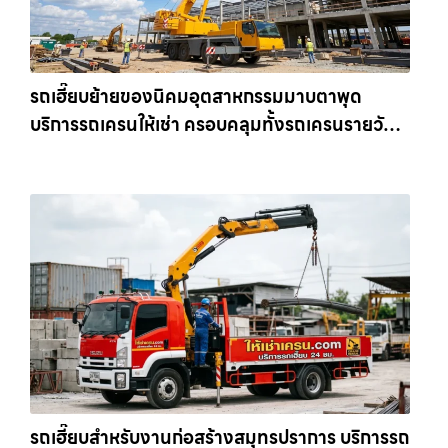
รถเฮี๊ยบย้ายของนิคมอุตสาหกรรมมาบตาพุด
บริการรถเครนให้เช่า ครอบคลุมทั้งรถเครนรายวัน
และรถเครนรายเดือน ตอบโจทย์ทุกไซต์งาน ให้เช่า
เครน.com
รถเฮี๊ยบสำหรับงานก่อสร้างสมุทรปราการ บริการรถ