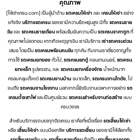
คุณภาพ
[ให้เช่าเครน.com] เป็นผู้นำด้าน
รถเครนให้เช่า
และ
เครนให้เช่า
อย่าง
แท้จริง
บริการรถเครน
ของเรามีความยืดหยุ่นสูง มีทั้ง
รถเครนราย
วัน
และ
รถเครนรายเดือน
พร้อมยืนยันความเป็น
รถเครนราคาถูก
ที่
คุณภาพไม่ลดทอน หากเกิดเหตุฉุกเฉิน เรามีบริการ
เช่ารถเครนด่วน
เสมอ โดยเป็น
รถเครนพร้อมคนขับ
ทุกคัน ทีมงานเราเชี่ยวชาญทั้ง
การใช้
รถเครนยกของ
ทั่วไป,
รถเครนยกตู้
คอนเทนเนอร์,
รถเครน
ยกเหล็ก
รูปพรรณ, และ
รถเครนยกเครื่องจักร
น้ำหนักมาก
ครอบคลุมตั้งแต่
รถเครนงานบ้าน
ขนาดเล็ก,
รถเครนงานโกดัง
, ไป
จนถึง
รถเครนงานโรงงาน
นอกจากนี้ยังรับงานเฉพาะทางอย่าง
รถ
เครนตั้งเสาไฟ
และเป็นศูนย์รวม
รถเครนสำหรับงานก่อสร้าง
แบบ
ครบวงจร
สำหรับบริการรถบรรทุกติดเครน เราคือที่หนึ่งเรื่อง
รถเฮี๊ยบให้เช่า
หรือ
เฮี๊ยบให้เช่า
แบบมืออาชีพ
บริการรถเฮี๊ยบ
ของเรามีให้เลือกทั้ง
รถเฮี๊ยบรายวัน
และ
รถเฮี๊ยบรายเดือน
ถือเป็น
รถเฮี๊ยบราคาถูก