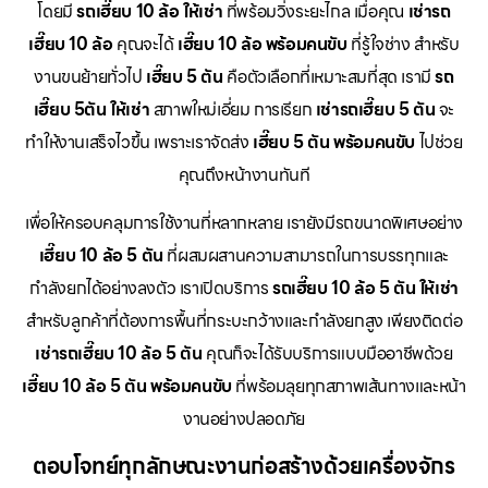
โดยมี
รถเฮี๊ยบ 10 ล้อ ให้เช่า
ที่พร้อมวิ่งระยะไกล เมื่อคุณ
เช่ารถ
เฮี๊ยบ 10 ล้อ
คุณจะได้
เฮี๊ยบ 10 ล้อ พร้อมคนขับ
ที่รู้ใจช่าง สำหรับ
งานขนย้ายทั่วไป
เฮี๊ยบ 5 ตัน
คือตัวเลือกที่เหมาะสมที่สุด เรามี
รถ
เฮี๊ยบ 5ตัน ให้เช่า
สภาพใหม่เอี่ยม การเรียก
เช่ารถเฮี๊ยบ 5 ตัน
จะ
ทำให้งานเสร็จไวขึ้น เพราะเราจัดส่ง
เฮี๊ยบ 5 ตัน พร้อมคนขับ
ไปช่วย
คุณถึงหน้างานทันที
เพื่อให้ครอบคลุมการใช้งานที่หลากหลาย เรายังมีรถขนาดพิเศษอย่าง
เฮี๊ยบ 10 ล้อ 5 ตัน
ที่ผสมผสานความสามารถในการบรรทุกและ
กำลังยกได้อย่างลงตัว เราเปิดบริการ
รถเฮี๊ยบ 10 ล้อ 5 ตัน ให้เช่า
สำหรับลูกค้าที่ต้องการพื้นที่กระบะกว้างและกำลังยกสูง เพียงติดต่อ
เช่ารถเฮี๊ยบ 10 ล้อ 5 ตัน
คุณก็จะได้รับบริการแบบมืออาชีพด้วย
เฮี๊ยบ 10 ล้อ 5 ตัน พร้อมคนขับ
ที่พร้อมลุยทุกสภาพเส้นทางและหน้า
งานอย่างปลอดภัย
ตอบโจทย์ทุกลักษณะงานก่อสร้างด้วยเครื่องจักร