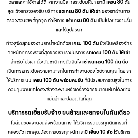
เวลาและค่าใช้จ่ายได้ดี หากงานมีสเกลระดับมหึมา เรามี
เครน 80 ตัน
สุดแข็งแกร่งรองรับ บริการ
รถเครน 80 ตัน ให้เช่า
ของเราผ่านการ
ตรวจสอบเซฟตี้ทุกจุด ทำให้การ
เช่าเครน 80 ตัน
เป็นไปอย่างราบรื่น
และไร้อุปสรรค
ก้าวสู่ขีดสุดของงานยกน้ำหนักด้วย
เครน 100 ตัน
ซึ่งเป็นเครื่องจักร
กลหนักที่ทรงพลังที่สุดของเรา เรามีบริการ
รถเครน 100 ตัน ให้เช่า
สำหรับโปรเจกต์ระดับชาติ การตัดสินใจ
เช่ารถเครน 100 ตัน
ถือ
เป็นการยกระดับความสามารถในการทำงานของไซต์งานคุณ โดยเรา
ให้บริการแบบ
เครน 100 ตัน พร้อมคนขับ
ที่มีประสบการณ์สูงในการ
ควบคุมงานยกโครงสร้างสะพานหรือเครื่องจักรขนาดมหึมาได้อย่าง
แม่นยำและปลอดภัยที่สุด
บริการรถเฮี๊ยบรับจ้าง ขนย้ายและยกจบในคันเดียว
ในส่วนของงานขนส่งพร้อมยก เราให้บริการรถบรรทุกติดเครนที่
คล่องตัว หากคุณต้องการบรรทุกหนัก เรามี
เฮี๊ยบ 10 ล้อ
ไว้บริการ