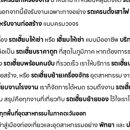
อกจากนี้ยังรับงานเฉพาะทางอย่าง
รถเครนตั้งเสาไฟ
หรับงานก่อสร้าง
แบบครบวงจร
ื่อง
รถเฮี๊ยบให้เช่า
หรือ
เฮี๊ยบให้เช่า
แบบมืออาชีพ
บริ
ือเป็น
รถเฮี๊ยบราคาถูก
ที่สุดในภูมิภาค หากต้องการ
่ง
รถเฮี๊ยบพร้อมคนขับ
ที่รวดเร็ว เราให้บริการ
รถเฮี๊
อสร้าง, หรือ
รถเฮี๊ยบย้ายเครื่องจักร
อุตสาหกรรม งา
ี๊ยบงานโรงงาน
เราก็จัดการได้หมด รวมถึงงาน
รถเฮี
 สรุปคือทุกงานที่เกี่ยวกับ
รถเฮี๊ยบย้ายของ
ไว้ใจเรา
งทุกพื้นที่อุตสาหกรรมในภาคตะวันออก
้าสู่เมืองท่องเที่ยวและอุตสาหกรรมอย่าง
พัทยา
และ
บ