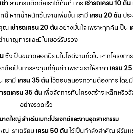
เช่า
สามารถติดต่อเราได้ทันที การ
เช่ารถเครน 10 ตัน
ี้ หากน้ำหนักชิ้นงานเพิ่มขึ้น เรามี
เครน 20 ตัน
ประส
้คุณ
เช่ารถเครน 20 ตัน
อย่างมั่นใจ เพราะทุกคันเป็น
เ
ี่ชำนาญการและมีใบเซอร์รับรอง
ัน
ซึ่งเป็นขนาดยอดนิยมในไซต์งานทั่วไป หากโครงก
ราถือเป็นการลงทุนที่คุ้มค่า เพราะเราให้ราคา
เครน 25 
น เรามี
เครน 35 ตัน
ไว้ตอบสนองความต้องการ โดยม
ช่ารถเครน 35 ตัน
เพื่อจัดการกับโครงสร้างเหล็กหรือว
อย่างรวดเร็ว
ขนาดใหญ่ สำหรับเมกะโปรเจกต์และงานอุตสาหกรรม
ญ่ เราเตรียม
เครน 50 ตัน
ไว้เป็นกำลังสำคัญ ผู้รับเ