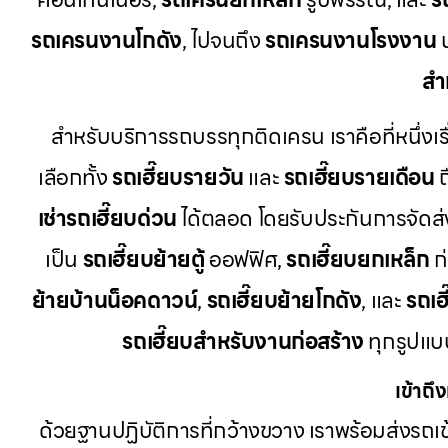
รถเครนงานโกดัง
, ไปจนถึง
รถเครนงานโรงงาน
น
สำ
สำหรับบริการรถบรรทุกติดเครน เราคือที่หนึ่งเร
เลือกทั้ง
รถเฮี๊ยบรายวัน
และ
รถเฮี๊ยบรายเดือน
ถ
เช่ารถเฮี๊ยบด่วน
ได้ตลอด โดยรับประกันการจัดส
เป็น
รถเฮี๊ยบย้ายตู้
ออฟฟิศ,
รถเฮี๊ยบยกเหล็ก
ก่
ย้ายบ้านน็อคดาวน์
,
รถเฮี๊ยบย้ายโกดัง
, และ
รถเฮ
รถเฮี๊ยบสำหรับงานก่อสร้าง
ทุกรูปแบบ
เข้าถึ
ด้วยฐานปฏิบัติการที่กว้างขวาง เราพร้อมส่งรถเข