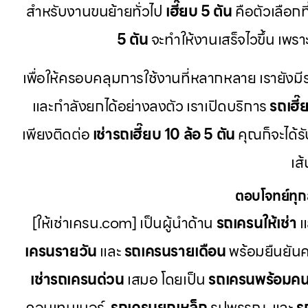
สำหรับงานขนย้ายทั่วไป
เฮี๊ยบ 5 ตัน
คือตัวเลือกที
5 ตัน
จะทำให้งานเสร็จไวขึ้น เพรา
เพื่อให้ครอบคลุมการใช้งานที่หลากหลาย เรายัง
และกำลังยกได้อย่างลงตัว เราเปิดบริการ
รถเฮี๊
เพียงติดต่อ
เช่ารถเฮี๊ยบ 10 ล้อ 5 ตัน
คุณก็จะได้
เส
ตอบโจทย์ทุก
[ให้เช่าเครน.com] เป็นผู้นำด้าน
รถเครนให้เช่า
แ
เครนรายวัน
และ
รถเครนรายเดือน
พร้อมยืนยัน
เช่ารถเครนด่วน
เสมอ โดยเป็น
รถเครนพร้อมคน
คอนเทนเนอร์,
รถเครนยกเหล็ก
รูปพรรณ, และ
ร