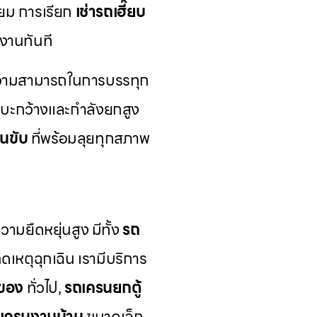
่ยม การเรียก
เช่ารถเฮี๊ยบ
งานทันที
วามสามารถในการบรรทุก
ระบะกว้างและกำลังยกสูง
คนขับ
ที่พร้อมลุยทุกสภาพ
ามยืดหยุ่นสูง มีทั้ง
รถ
เหตุฉุกเฉิน เรามีบริการ
ของ
ทั่วไป,
รถเครนยกตู้
เครนงานบ้าน
ขนาดเล็ก,