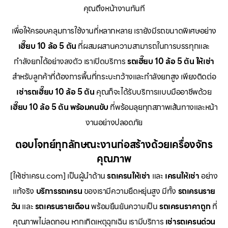
คุณถึงหน้างานทันที
เพื่อให้ครอบคลุมการใช้งานที่หลากหลาย เรายังมีรถขนาดพิเศษอย่าง
เฮี๊ยบ 10 ล้อ 5 ตัน
ที่ผสมผสานความสามารถในการบรรทุกและ
กำลังยกได้อย่างลงตัว เราเปิดบริการ
รถเฮี๊ยบ 10 ล้อ 5 ตัน ให้เช่า
สำหรับลูกค้าที่ต้องการพื้นที่กระบะกว้างและกำลังยกสูง เพียงติดต่อ
เช่ารถเฮี๊ยบ 10 ล้อ 5 ตัน
คุณก็จะได้รับบริการแบบมืออาชีพด้วย
เฮี๊ยบ 10 ล้อ 5 ตัน พร้อมคนขับ
ที่พร้อมลุยทุกสภาพเส้นทางและหน้า
งานอย่างปลอดภัย
ตอบโจทย์ทุกลักษณะงานก่อสร้างด้วยเครื่องจักร
คุณภาพ
[ให้เช่าเครน.com] เป็นผู้นำด้าน
รถเครนให้เช่า
และ
เครนให้เช่า
อย่าง
แท้จริง
บริการรถเครน
ของเรามีความยืดหยุ่นสูง มีทั้ง
รถเครนราย
วัน
และ
รถเครนรายเดือน
พร้อมยืนยันความเป็น
รถเครนราคาถูก
ที่
คุณภาพไม่ลดทอน หากเกิดเหตุฉุกเฉิน เรามีบริการ
เช่ารถเครนด่วน