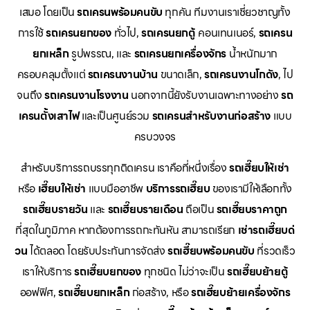
เสมอ โดยเป็น
รถเครนพร้อมคนขับ
ทุกคัน ทีมงานเราเชี่ยวชาญทั้ง
การใช้
รถเครนยกของ
ทั่วไป,
รถเครนยกตู้
คอนเทนเนอร์,
รถเครน
ยกเหล็ก
รูปพรรณ, และ
รถเครนยกเครื่องจักร
น้ำหนักมาก
ครอบคลุมตั้งแต่
รถเครนงานบ้าน
ขนาดเล็ก,
รถเครนงานโกดัง
, ไป
จนถึง
รถเครนงานโรงงาน
นอกจากนี้ยังรับงานเฉพาะทางอย่าง
รถ
เครนตั้งเสาไฟ
และเป็นศูนย์รวม
รถเครนสำหรับงานก่อสร้าง
แบบ
ครบวงจร
สำหรับบริการรถบรรทุกติดเครน เราคือที่หนึ่งเรื่อง
รถเฮี๊ยบให้เช่า
หรือ
เฮี๊ยบให้เช่า
แบบมืออาชีพ
บริการรถเฮี๊ยบ
ของเรามีให้เลือกทั้ง
รถเฮี๊ยบรายวัน
และ
รถเฮี๊ยบรายเดือน
ถือเป็น
รถเฮี๊ยบราคาถูก
ที่สุดในภูมิภาค หากต้องการรถกะทันหัน สามารถเรียก
เช่ารถเฮี๊ยบด่
วน
ได้ตลอด โดยรับประกันการจัดส่ง
รถเฮี๊ยบพร้อมคนขับ
ที่รวดเร็ว
เราให้บริการ
รถเฮี๊ยบยกของ
ทุกชนิด ไม่ว่าจะเป็น
รถเฮี๊ยบย้ายตู้
ออฟฟิศ,
รถเฮี๊ยบยกเหล็ก
ก่อสร้าง, หรือ
รถเฮี๊ยบย้ายเครื่องจักร