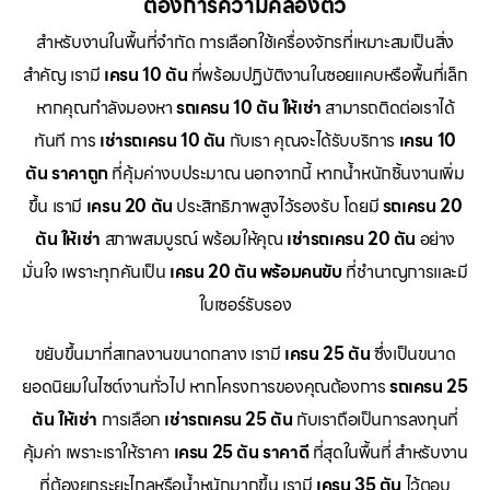
ต้องการความคล่องตัว
สำหรับงานในพื้นที่จำกัด การเลือกใช้เครื่องจักรที่เหมาะสมเป็นสิ่ง
สำคัญ เรามี
เครน 10 ตัน
ที่พร้อมปฏิบัติงานในซอยแคบหรือพื้นที่เล็ก
หากคุณกำลังมองหา
รถเครน 10 ตัน ให้เช่า
สามารถติดต่อเราได้
ทันที การ
เช่ารถเครน 10 ตัน
กับเรา คุณจะได้รับบริการ
เครน 10
ตัน ราคาถูก
ที่คุ้มค่างบประมาณ นอกจากนี้ หากน้ำหนักชิ้นงานเพิ่ม
ขึ้น เรามี
เครน 20 ตัน
ประสิทธิภาพสูงไว้รองรับ โดยมี
รถเครน 20
ตัน ให้เช่า
สภาพสมบูรณ์ พร้อมให้คุณ
เช่ารถเครน 20 ตัน
อย่าง
มั่นใจ เพราะทุกคันเป็น
เครน 20 ตัน พร้อมคนขับ
ที่ชำนาญการและมี
ใบเซอร์รับรอง
ขยับขึ้นมาที่สเกลงานขนาดกลาง เรามี
เครน 25 ตัน
ซึ่งเป็นขนาด
ยอดนิยมในไซต์งานทั่วไป หากโครงการของคุณต้องการ
รถเครน 25
ตัน ให้เช่า
การเลือก
เช่ารถเครน 25 ตัน
กับเราถือเป็นการลงทุนที่
คุ้มค่า เพราะเราให้ราคา
เครน 25 ตัน ราคาดี
ที่สุดในพื้นที่ สำหรับงาน
ที่ต้องยกระยะไกลหรือน้ำหนักมากขึ้น เรามี
เครน 35 ตัน
ไว้ตอบ