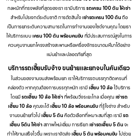
กลหนักที่ทรงพลังที่สุดของเรา เรามีบริการ
รถเครน 100 ตัน ให้เช่า
สำหรับโปรเจกต์ระดับชาติ การตัดสินใจ
เช่ารถเครน 100 ตัน
ถือ
เป็นการยกระดับความสามารถในการทำงานของไซต์งานคุณ โดยเรา
ให้บริการแบบ
เครน 100 ตัน พร้อมคนขับ
ที่มีประสบการณ์สูงในการ
ควบคุมงานยกโครงสร้างสะพานหรือเครื่องจักรขนาดมหึมาได้อย่าง
แม่นยำและปลอดภัยที่สุด
บริการรถเฮี๊ยบรับจ้าง ขนย้ายและยกจบในคันเดียว
ในส่วนของงานขนส่งพร้อมยก เราให้บริการรถบรรทุกติดเครนที่
คล่องตัว หากคุณต้องการบรรทุกหนัก เรามี
เฮี๊ยบ 10 ล้อ
ไว้บริการ
โดยมี
รถเฮี๊ยบ 10 ล้อ ให้เช่า
ที่พร้อมวิ่งระยะไกล เมื่อคุณ
เช่ารถ
เฮี๊ยบ 10 ล้อ
คุณจะได้
เฮี๊ยบ 10 ล้อ พร้อมคนขับ
ที่รู้ใจช่าง สำหรับ
งานขนย้ายทั่วไป
เฮี๊ยบ 5 ตัน
คือตัวเลือกที่เหมาะสมที่สุด เรามี
รถ
เฮี๊ยบ 5ตัน ให้เช่า
สภาพใหม่เอี่ยม การเรียก
เช่ารถเฮี๊ยบ 5 ตัน
จะ
ทำให้งานเสร็จไวขึ้น เพราะเราจัดส่ง
เฮี๊ยบ 5 ตัน พร้อมคนขับ
ไปช่วย