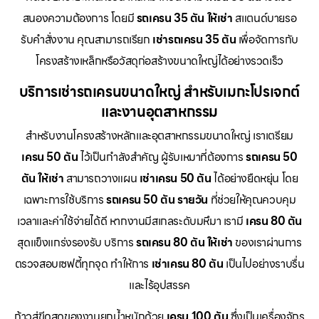
สนองความต้องการ โดยมี
รถเครน 35 ตัน ให้เช่า
สแตนด์บายรอ
รับคำสั่งงาน คุณสามารถเรียก
เช่ารถเครน 35 ตัน
เพื่อจัดการกับ
โครงสร้างเหล็กหรือวัสดุก่อสร้างขนาดใหญ่ได้อย่างรวดเร็ว
บริการเช่ารถเครนขนาดใหญ่ สำหรับเมกะโปรเจกต์
และงานอุตสาหกรรม
สำหรับงานโครงสร้างหลักและอุตสาหกรรมขนาดใหญ่ เราเตรียม
เครน 50 ตัน
ไว้เป็นกำลังสำคัญ ผู้รับเหมาที่ต้องการ
รถเครน 50
ตัน ให้เช่า
สามารถวางแผน
เช่าเครน 50 ตัน
ได้อย่างยืดหยุ่น โดย
เฉพาะการใช้บริการ
รถเครน 50 ตัน รายวัน
ที่ช่วยให้คุณควบคุม
เวลาและค่าใช้จ่ายได้ดี หากงานมีสเกลระดับมหึมา เรามี
เครน 80 ตัน
สุดแข็งแกร่งรองรับ บริการ
รถเครน 80 ตัน ให้เช่า
ของเราผ่านการ
ตรวจสอบเซฟตี้ทุกจุด ทำให้การ
เช่าเครน 80 ตัน
เป็นไปอย่างราบรื่น
และไร้อุปสรรค
ก้าวสู่ขีดสุดของงานยกน้ำหนักด้วย
เครน 100 ตัน
ซึ่งเป็นเครื่องจักร