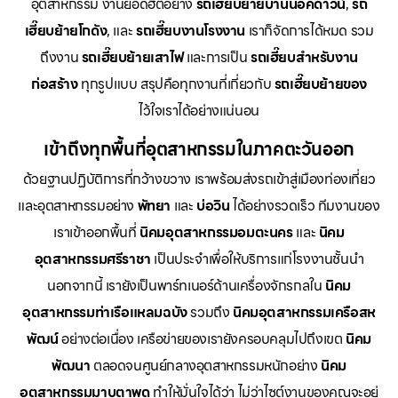
อุตสาหกรรม งานยอดฮิตอย่าง
รถเฮี๊ยบย้ายบ้านน็อคดาวน์
,
รถ
เฮี๊ยบย้ายโกดัง
, และ
รถเฮี๊ยบงานโรงงาน
เราก็จัดการได้หมด รวม
ถึงงาน
รถเฮี๊ยบย้ายเสาไฟ
และการเป็น
รถเฮี๊ยบสำหรับงาน
ก่อสร้าง
ทุกรูปแบบ สรุปคือทุกงานที่เกี่ยวกับ
รถเฮี๊ยบย้ายของ
ไว้ใจเราได้อย่างแน่นอน
เข้าถึงทุกพื้นที่อุตสาหกรรมในภาคตะวันออก
ด้วยฐานปฏิบัติการที่กว้างขวาง เราพร้อมส่งรถเข้าสู่เมืองท่องเที่ยว
และอุตสาหกรรมอย่าง
พัทยา
และ
บ่อวิน
ได้อย่างรวดเร็ว ทีมงานของ
เราเข้าออกพื้นที่
นิคมอุตสาหกรรมอมตะนคร
และ
นิคม
อุตสาหกรรมศรีราชา
เป็นประจำเพื่อให้บริการแก่โรงงานชั้นนำ
นอกจากนี้ เรายังเป็นพาร์ทเนอร์ด้านเครื่องจักรกลใน
นิคม
อุตสาหกรรมท่าเรือแหลมฉบัง
รวมถึง
นิคมอุตสาหกรรมเครือสห
พัฒน์
อย่างต่อเนื่อง เครือข่ายของเรายังครอบคลุมไปถึงเขต
นิคม
พัฒนา
ตลอดจนศูนย์กลางอุตสาหกรรมหนักอย่าง
นิคม
อุตสาหกรรมมาบตาพุด
ทำให้มั่นใจได้ว่า ไม่ว่าไซต์งานของคุณจะอยู่