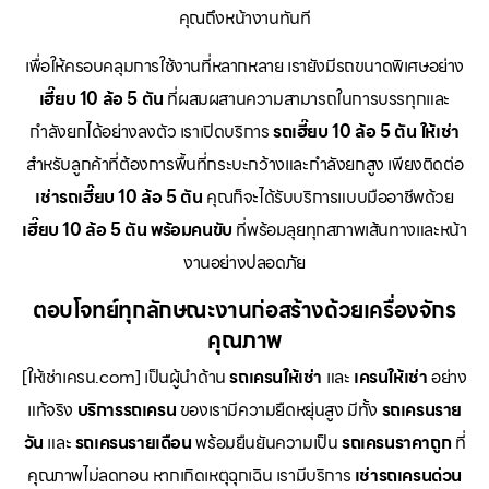
คุณถึงหน้างานทันที
เพื่อให้ครอบคลุมการใช้งานที่หลากหลาย เรายังมีรถขนาดพิเศษอย่าง
เฮี๊ยบ 10 ล้อ 5 ตัน
ที่ผสมผสานความสามารถในการบรรทุกและ
กำลังยกได้อย่างลงตัว เราเปิดบริการ
รถเฮี๊ยบ 10 ล้อ 5 ตัน ให้เช่า
สำหรับลูกค้าที่ต้องการพื้นที่กระบะกว้างและกำลังยกสูง เพียงติดต่อ
เช่ารถเฮี๊ยบ 10 ล้อ 5 ตัน
คุณก็จะได้รับบริการแบบมืออาชีพด้วย
เฮี๊ยบ 10 ล้อ 5 ตัน พร้อมคนขับ
ที่พร้อมลุยทุกสภาพเส้นทางและหน้า
งานอย่างปลอดภัย
ตอบโจทย์ทุกลักษณะงานก่อสร้างด้วยเครื่องจักร
คุณภาพ
[ให้เช่าเครน.com] เป็นผู้นำด้าน
รถเครนให้เช่า
และ
เครนให้เช่า
อย่าง
แท้จริง
บริการรถเครน
ของเรามีความยืดหยุ่นสูง มีทั้ง
รถเครนราย
วัน
และ
รถเครนรายเดือน
พร้อมยืนยันความเป็น
รถเครนราคาถูก
ที่
คุณภาพไม่ลดทอน หากเกิดเหตุฉุกเฉิน เรามีบริการ
เช่ารถเครนด่วน