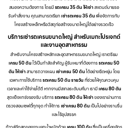
สนองความต้องการ โดยมี
รถเครน 35 ตัน ให้เช่า
สแตนด์บายรอ
รับคำสั่งงาน คุณสามารถเรียก
เช่ารถเครน 35 ตัน
เพื่อจัดการกับ
โครงสร้างเหล็กหรือวัสดุก่อสร้างขนาดใหญ่ได้อย่างรวดเร็ว
บริการเช่ารถเครนขนาดใหญ่ สำหรับเมกะโปรเจกต์
และงานอุตสาหกรรม
สำหรับงานโครงสร้างหลักและอุตสาหกรรมขนาดใหญ่ เราเตรียม
เครน 50 ตัน
ไว้เป็นกำลังสำคัญ ผู้รับเหมาที่ต้องการ
รถเครน 50
ตัน ให้เช่า
สามารถวางแผน
เช่าเครน 50 ตัน
ได้อย่างยืดหยุ่น โดย
เฉพาะการใช้บริการ
รถเครน 50 ตัน รายวัน
ที่ช่วยให้คุณควบคุม
เวลาและค่าใช้จ่ายได้ดี หากงานมีสเกลระดับมหึมา เรามี
เครน 80 ตัน
สุดแข็งแกร่งรองรับ บริการ
รถเครน 80 ตัน ให้เช่า
ของเราผ่านการ
ตรวจสอบเซฟตี้ทุกจุด ทำให้การ
เช่าเครน 80 ตัน
เป็นไปอย่างราบรื่น
และไร้อุปสรรค
ก้าวสู่ขีดสุดของงานยกน้ำหนักด้วย
เครน 100 ตัน
ซึ่งเป็นเครื่องจักร