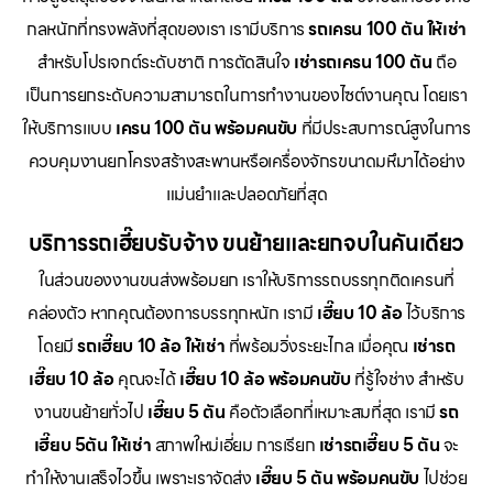
กลหนักที่ทรงพลังที่สุดของเรา เรามีบริการ
รถเครน 100 ตัน ให้เช่า
สำหรับโปรเจกต์ระดับชาติ การตัดสินใจ
เช่ารถเครน 100 ตัน
ถือ
เป็นการยกระดับความสามารถในการทำงานของไซต์งานคุณ โดยเรา
ให้บริการแบบ
เครน 100 ตัน พร้อมคนขับ
ที่มีประสบการณ์สูงในการ
ควบคุมงานยกโครงสร้างสะพานหรือเครื่องจักรขนาดมหึมาได้อย่าง
แม่นยำและปลอดภัยที่สุด
บริการรถเฮี๊ยบรับจ้าง ขนย้ายและยกจบในคันเดียว
ในส่วนของงานขนส่งพร้อมยก เราให้บริการรถบรรทุกติดเครนที่
คล่องตัว หากคุณต้องการบรรทุกหนัก เรามี
เฮี๊ยบ 10 ล้อ
ไว้บริการ
โดยมี
รถเฮี๊ยบ 10 ล้อ ให้เช่า
ที่พร้อมวิ่งระยะไกล เมื่อคุณ
เช่ารถ
เฮี๊ยบ 10 ล้อ
คุณจะได้
เฮี๊ยบ 10 ล้อ พร้อมคนขับ
ที่รู้ใจช่าง สำหรับ
งานขนย้ายทั่วไป
เฮี๊ยบ 5 ตัน
คือตัวเลือกที่เหมาะสมที่สุด เรามี
รถ
เฮี๊ยบ 5ตัน ให้เช่า
สภาพใหม่เอี่ยม การเรียก
เช่ารถเฮี๊ยบ 5 ตัน
จะ
ทำให้งานเสร็จไวขึ้น เพราะเราจัดส่ง
เฮี๊ยบ 5 ตัน พร้อมคนขับ
ไปช่วย