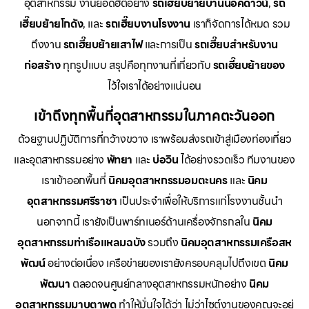
อุตสาหกรรม งานยอดฮิตอย่าง
รถเฮี๊ยบย้ายบ้านน็อคดาวน์
,
รถ
เฮี๊ยบย้ายโกดัง
, และ
รถเฮี๊ยบงานโรงงาน
เราก็จัดการได้หมด รวม
ถึงงาน
รถเฮี๊ยบย้ายเสาไฟ
และการเป็น
รถเฮี๊ยบสำหรับงาน
ก่อสร้าง
ทุกรูปแบบ สรุปคือทุกงานที่เกี่ยวกับ
รถเฮี๊ยบย้ายของ
ไว้ใจเราได้อย่างแน่นอน
เข้าถึงทุกพื้นที่อุตสาหกรรมในภาคตะวันออก
ด้วยฐานปฏิบัติการที่กว้างขวาง เราพร้อมส่งรถเข้าสู่เมืองท่องเที่ยว
และอุตสาหกรรมอย่าง
พัทยา
และ
บ่อวิน
ได้อย่างรวดเร็ว ทีมงานของ
เราเข้าออกพื้นที่
นิคมอุตสาหกรรมอมตะนคร
และ
นิคม
อุตสาหกรรมศรีราชา
เป็นประจำเพื่อให้บริการแก่โรงงานชั้นนำ
นอกจากนี้ เรายังเป็นพาร์ทเนอร์ด้านเครื่องจักรกลใน
นิคม
อุตสาหกรรมท่าเรือแหลมฉบัง
รวมถึง
นิคมอุตสาหกรรมเครือสห
พัฒน์
อย่างต่อเนื่อง เครือข่ายของเรายังครอบคลุมไปถึงเขต
นิคม
พัฒนา
ตลอดจนศูนย์กลางอุตสาหกรรมหนักอย่าง
นิคม
อุตสาหกรรมมาบตาพุด
ทำให้มั่นใจได้ว่า ไม่ว่าไซต์งานของคุณจะอยู่