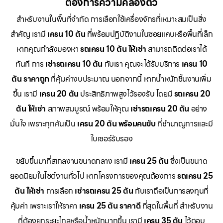
ต้องการความคล่องตัว
สำหรับงานในพื้นที่จำกัด การเลือกใช้เครื่องจักรที่เหมาะสมเป็นสิ่ง
สำคัญ เรามี
เครน 10 ตัน
ที่พร้อมปฏิบัติงานในซอยแคบหรือพื้นที่เล็ก
หากคุณกำลังมองหา
รถเครน 10 ตัน ให้เช่า
สามารถติดต่อเราได้
ทันที การ
เช่ารถเครน 10 ตัน
กับเรา คุณจะได้รับบริการ
เครน 10
ตัน ราคาถูก
ที่คุ้มค่างบประมาณ นอกจากนี้ หากน้ำหนักชิ้นงานเพิ่ม
ขึ้น เรามี
เครน 20 ตัน
ประสิทธิภาพสูงไว้รองรับ โดยมี
รถเครน 20
ตัน ให้เช่า
สภาพสมบูรณ์ พร้อมให้คุณ
เช่ารถเครน 20 ตัน
อย่าง
มั่นใจ เพราะทุกคันเป็น
เครน 20 ตัน พร้อมคนขับ
ที่ชำนาญการและมี
ใบเซอร์รับรอง
ขยับขึ้นมาที่สเกลงานขนาดกลาง เรามี
เครน 25 ตัน
ซึ่งเป็นขนาด
ยอดนิยมในไซต์งานทั่วไป หากโครงการของคุณต้องการ
รถเครน 25
ตัน ให้เช่า
การเลือก
เช่ารถเครน 25 ตัน
กับเราถือเป็นการลงทุนที่
คุ้มค่า เพราะเราให้ราคา
เครน 25 ตัน ราคาดี
ที่สุดในพื้นที่ สำหรับงาน
ที่ต้องยกระยะไกลหรือน้ำหนักมากขึ้น เรามี
เครน 35 ตัน
ไว้ตอบ