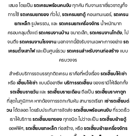
เสมอ โดยเป็น
รถเครนพร้อมคนขับ
ทุกคัน ทีมงานเราเชี่ยวชาญทั้ง
การใช้
รถเครนยกของ
ทั่วไป,
รถเครนยกตู้
คอนเทนเนอร์,
รถเครน
ยกเหล็ก
รูปพรรณ, และ
รถเครนยกเครื่องจักร
น้ำหนักมาก
ครอบคลุมตั้งแต่
รถเครนงานบ้าน
ขนาดเล็ก,
รถเครนงานโกดัง
, ไป
จนถึง
รถเครนงานโรงงาน
นอกจากนี้ยังรับงานเฉพาะทางอย่าง
รถ
เครนตั้งเสาไฟ
และเป็นศูนย์รวม
รถเครนสำหรับงานก่อสร้าง
แบบ
ครบวงจร
สำหรับบริการรถบรรทุกติดเครน เราคือที่หนึ่งเรื่อง
รถเฮี๊ยบให้เช่า
หรือ
เฮี๊ยบให้เช่า
แบบมืออาชีพ
บริการรถเฮี๊ยบ
ของเรามีให้เลือกทั้ง
รถเฮี๊ยบรายวัน
และ
รถเฮี๊ยบรายเดือน
ถือเป็น
รถเฮี๊ยบราคาถูก
ที่สุดในภูมิภาค หากต้องการรถกะทันหัน สามารถเรียก
เช่ารถเฮี๊ยบด่
วน
ได้ตลอด โดยรับประกันการจัดส่ง
รถเฮี๊ยบพร้อมคนขับ
ที่รวดเร็ว
เราให้บริการ
รถเฮี๊ยบยกของ
ทุกชนิด ไม่ว่าจะเป็น
รถเฮี๊ยบย้ายตู้
ออฟฟิศ,
รถเฮี๊ยบยกเหล็ก
ก่อสร้าง, หรือ
รถเฮี๊ยบย้ายเครื่องจักร