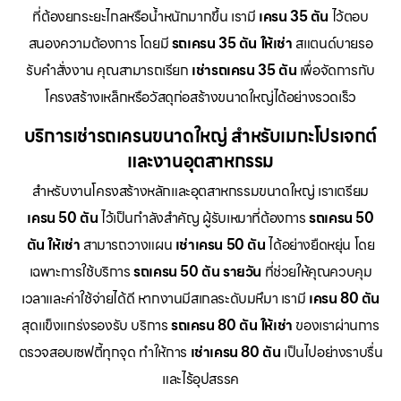
ที่ต้องยกระยะไกลหรือน้ำหนักมากขึ้น เรามี
เครน 35 ตัน
ไว้ตอบ
สนองความต้องการ โดยมี
รถเครน 35 ตัน ให้เช่า
สแตนด์บายรอ
รับคำสั่งงาน คุณสามารถเรียก
เช่ารถเครน 35 ตัน
เพื่อจัดการกับ
โครงสร้างเหล็กหรือวัสดุก่อสร้างขนาดใหญ่ได้อย่างรวดเร็ว
บริการเช่ารถเครนขนาดใหญ่ สำหรับเมกะโปรเจกต์
และงานอุตสาหกรรม
สำหรับงานโครงสร้างหลักและอุตสาหกรรมขนาดใหญ่ เราเตรียม
เครน 50 ตัน
ไว้เป็นกำลังสำคัญ ผู้รับเหมาที่ต้องการ
รถเครน 50
ตัน ให้เช่า
สามารถวางแผน
เช่าเครน 50 ตัน
ได้อย่างยืดหยุ่น โดย
เฉพาะการใช้บริการ
รถเครน 50 ตัน รายวัน
ที่ช่วยให้คุณควบคุม
เวลาและค่าใช้จ่ายได้ดี หากงานมีสเกลระดับมหึมา เรามี
เครน 80 ตัน
สุดแข็งแกร่งรองรับ บริการ
รถเครน 80 ตัน ให้เช่า
ของเราผ่านการ
ตรวจสอบเซฟตี้ทุกจุด ทำให้การ
เช่าเครน 80 ตัน
เป็นไปอย่างราบรื่น
และไร้อุปสรรค