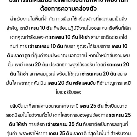
บริการรถเครนขนาดเล็กถึงขนาดกลาง เพื่องานที่
ต้องการความคล่องตัว
สำหรับงานในพื้นที่จำกัด การเลือกใช้เครื่องจักรที่เหมาะสมเป็นสิ่ง
สำคัญ เรามี
เครน 10 ตัน
ที่พร้อมปฏิบัติงานในซอยแคบหรือพื้นที่เล็ก
หากคุณกำลังมองหา
รถเครน 10 ตัน ให้เช่า
สามารถติดต่อเราได้
ทันที การ
เช่ารถเครน 10 ตัน
กับเรา คุณจะได้รับบริการ
เครน 10
ตัน ราคาถูก
ที่คุ้มค่างบประมาณ นอกจากนี้ หากน้ำหนักชิ้นงานเพิ่ม
ขึ้น เรามี
เครน 20 ตัน
ประสิทธิภาพสูงไว้รองรับ โดยมี
รถเครน 20
ตัน ให้เช่า
สภาพสมบูรณ์ พร้อมให้คุณ
เช่ารถเครน 20 ตัน
อย่าง
มั่นใจ เพราะทุกคันเป็น
เครน 20 ตัน พร้อมคนขับ
ที่ชำนาญการและมี
ใบเซอร์รับรอง
ขยับขึ้นมาที่สเกลงานขนาดกลาง เรามี
เครน 25 ตัน
ซึ่งเป็นขนาด
ยอดนิยมในไซต์งานทั่วไป หากโครงการของคุณต้องการ
รถเครน 25
ตัน ให้เช่า
การเลือก
เช่ารถเครน 25 ตัน
กับเราถือเป็นการลงทุนที่
คุ้มค่า เพราะเราให้ราคา
เครน 25 ตัน ราคาดี
ที่สุดในพื้นที่ สำหรับงาน