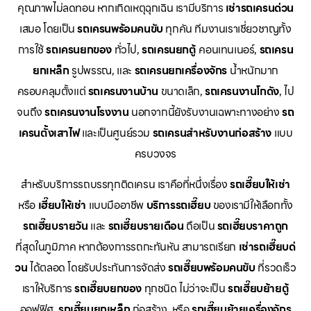
คุณภาพไม่ลดทอน หากเกิดเหตุฉุกเฉิน เรามีบริการ
เช่ารถเครนด่วน
เสมอ โดยเป็น
รถเครนพร้อมคนขับ
ทุกคัน ทีมงานเราเชี่ยวชาญทั้ง
การใช้
รถเครนยกของ
ทั่วไป,
รถเครนยกตู้
คอนเทนเนอร์,
รถเครน
ยกเหล็ก
รูปพรรณ, และ
รถเครนยกเครื่องจักร
น้ำหนักมาก
ครอบคลุมตั้งแต่
รถเครนงานบ้าน
ขนาดเล็ก,
รถเครนงานโกดัง
, ไป
จนถึง
รถเครนงานโรงงาน
นอกจากนี้ยังรับงานเฉพาะทางอย่าง
รถ
เครนตั้งเสาไฟ
และเป็นศูนย์รวม
รถเครนสำหรับงานก่อสร้าง
แบบ
ครบวงจร
สำหรับบริการรถบรรทุกติดเครน เราคือที่หนึ่งเรื่อง
รถเฮี๊ยบให้เช่า
หรือ
เฮี๊ยบให้เช่า
แบบมืออาชีพ
บริการรถเฮี๊ยบ
ของเรามีให้เลือกทั้ง
รถเฮี๊ยบรายวัน
และ
รถเฮี๊ยบรายเดือน
ถือเป็น
รถเฮี๊ยบราคาถูก
ที่สุดในภูมิภาค หากต้องการรถกะทันหัน สามารถเรียก
เช่ารถเฮี๊ยบด่
วน
ได้ตลอด โดยรับประกันการจัดส่ง
รถเฮี๊ยบพร้อมคนขับ
ที่รวดเร็ว
เราให้บริการ
รถเฮี๊ยบยกของ
ทุกชนิด ไม่ว่าจะเป็น
รถเฮี๊ยบย้ายตู้
ออฟฟิศ,
รถเฮี๊ยบยกเหล็ก
ก่อสร้าง, หรือ
รถเฮี๊ยบย้ายเครื่องจักร