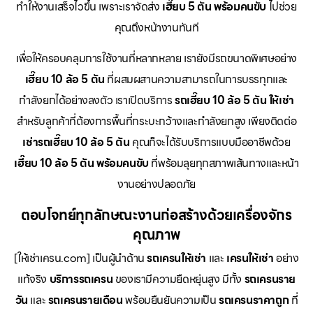
ทำให้งานเสร็จไวขึ้น เพราะเราจัดส่ง
เฮี๊ยบ 5 ตัน พร้อมคนขับ
ไปช่วย
คุณถึงหน้างานทันที
เพื่อให้ครอบคลุมการใช้งานที่หลากหลาย เรายังมีรถขนาดพิเศษอย่าง
เฮี๊ยบ 10 ล้อ 5 ตัน
ที่ผสมผสานความสามารถในการบรรทุกและ
กำลังยกได้อย่างลงตัว เราเปิดบริการ
รถเฮี๊ยบ 10 ล้อ 5 ตัน ให้เช่า
สำหรับลูกค้าที่ต้องการพื้นที่กระบะกว้างและกำลังยกสูง เพียงติดต่อ
เช่ารถเฮี๊ยบ 10 ล้อ 5 ตัน
คุณก็จะได้รับบริการแบบมืออาชีพด้วย
เฮี๊ยบ 10 ล้อ 5 ตัน พร้อมคนขับ
ที่พร้อมลุยทุกสภาพเส้นทางและหน้า
งานอย่างปลอดภัย
ตอบโจทย์ทุกลักษณะงานก่อสร้างด้วยเครื่องจักร
คุณภาพ
[ให้เช่าเครน.com] เป็นผู้นำด้าน
รถเครนให้เช่า
และ
เครนให้เช่า
อย่าง
แท้จริง
บริการรถเครน
ของเรามีความยืดหยุ่นสูง มีทั้ง
รถเครนราย
วัน
และ
รถเครนรายเดือน
พร้อมยืนยันความเป็น
รถเครนราคาถูก
ที่