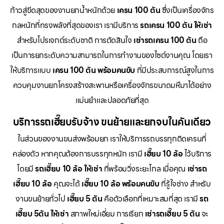
ก้าวสู่ขีดสุดของงานยกน้ำหนักด้วย
เครน 100 ตัน
ซึ่งเป็นเครื่องจักร
กลหนักที่ทรงพลังที่สุดของเรา เรามีบริการ
รถเครน 100 ตัน ให้เช่า
สำหรับโปรเจกต์ระดับชาติ การตัดสินใจ
เช่ารถเครน 100 ตัน
ถือ
เป็นการยกระดับความสามารถในการทำงานของไซต์งานคุณ โดยเรา
ให้บริการแบบ
เครน 100 ตัน พร้อมคนขับ
ที่มีประสบการณ์สูงในการ
ควบคุมงานยกโครงสร้างสะพานหรือเครื่องจักรขนาดมหึมาได้อย่าง
แม่นยำและปลอดภัยที่สุด
บริการรถเฮี๊ยบรับจ้าง ขนย้ายและยกจบในคันเดียว
ในส่วนของงานขนส่งพร้อมยก เราให้บริการรถบรรทุกติดเครนที่
คล่องตัว หากคุณต้องการบรรทุกหนัก เรามี
เฮี๊ยบ 10 ล้อ
ไว้บริการ
โดยมี
รถเฮี๊ยบ 10 ล้อ ให้เช่า
ที่พร้อมวิ่งระยะไกล เมื่อคุณ
เช่ารถ
เฮี๊ยบ 10 ล้อ
คุณจะได้
เฮี๊ยบ 10 ล้อ พร้อมคนขับ
ที่รู้ใจช่าง สำหรับ
งานขนย้ายทั่วไป
เฮี๊ยบ 5 ตัน
คือตัวเลือกที่เหมาะสมที่สุด เรามี
รถ
เฮี๊ยบ 5ตัน ให้เช่า
สภาพใหม่เอี่ยม การเรียก
เช่ารถเฮี๊ยบ 5 ตัน
จะ