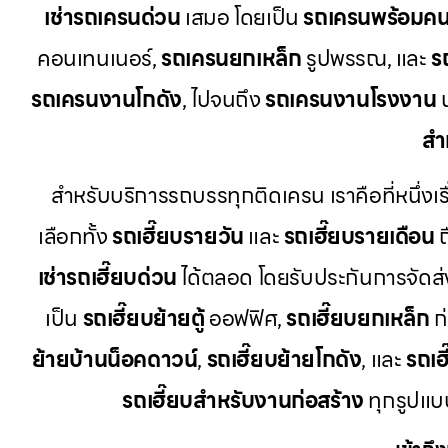
เช่ารถเครนด่วน
เสมอ โดยเป็น
รถเครนพร้อมคน
คอนเทนเนอร์,
รถเครนยกเหล็ก
รูปพรรณ, และ
ร
รถเครนงานโกดัง
, ไปจนถึง
รถเครนงานโรงงาน
น
สำ
สำหรับบริการรถบรรทุกติดเครน เราคือที่หนึ่งเร
เลือกทั้ง
รถเฮี๊ยบรายวัน
และ
รถเฮี๊ยบรายเดือน
ถ
เช่ารถเฮี๊ยบด่วน
ได้ตลอด โดยรับประกันการจัดส
เป็น
รถเฮี๊ยบย้ายตู้
ออฟฟิศ,
รถเฮี๊ยบยกเหล็ก
ก่
ย้ายบ้านน็อคดาวน์
,
รถเฮี๊ยบย้ายโกดัง
, และ
รถเฮ
รถเฮี๊ยบสำหรับงานก่อสร้าง
ทุกรูปแบบ