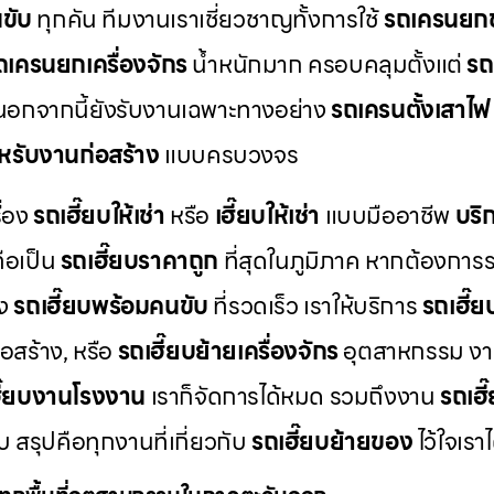
ขับ
ทุกคัน ทีมงานเราเชี่ยวชาญทั้งการใช้
รถเครนยก
ถเครนยกเครื่องจักร
น้ำหนักมาก ครอบคลุมตั้งแต่
รถ
อกจากนี้ยังรับงานเฉพาะทางอย่าง
รถเครนตั้งเสาไฟ
หรับงานก่อสร้าง
แบบครบวงจร
ื่อง
รถเฮี๊ยบให้เช่า
หรือ
เฮี๊ยบให้เช่า
แบบมืออาชีพ
บริ
ือเป็น
รถเฮี๊ยบราคาถูก
ที่สุดในภูมิภาค หากต้องการ
่ง
รถเฮี๊ยบพร้อมคนขับ
ที่รวดเร็ว เราให้บริการ
รถเฮี๊
อสร้าง, หรือ
รถเฮี๊ยบย้ายเครื่องจักร
อุตสาหกรรม งา
ี๊ยบงานโรงงาน
เราก็จัดการได้หมด รวมถึงงาน
รถเฮี
 สรุปคือทุกงานที่เกี่ยวกับ
รถเฮี๊ยบย้ายของ
ไว้ใจเรา