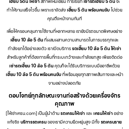
เฮี๊ยบ 5ตัน ให้เช่า
สภาพใหม่เอี่ยม การเรียก
เช่ารถเฮี๊ยบ 5 ตัน
จะ
ทำให้งานเสร็จไวขึ้น เพราะเราจัดส่ง
เฮี๊ยบ 5 ตัน พร้อมคนขับ
ไปช่วย
คุณถึงหน้างานทันที
เพื่อให้ครอบคลุมการใช้งานที่หลากหลาย เรายังมีรถขนาดพิเศษอย่าง
เฮี๊ยบ 10 ล้อ 5 ตัน
ที่ผสมผสานความสามารถในการบรรทุกและ
กำลังยกได้อย่างลงตัว เราเปิดบริการ
รถเฮี๊ยบ 10 ล้อ 5 ตัน ให้เช่า
สำหรับลูกค้าที่ต้องการพื้นที่กระบะกว้างและกำลังยกสูง เพียงติดต่อ
เช่ารถเฮี๊ยบ 10 ล้อ 5 ตัน
คุณก็จะได้รับบริการแบบมืออาชีพด้วย
เฮี๊ยบ 10 ล้อ 5 ตัน พร้อมคนขับ
ที่พร้อมลุยทุกสภาพเส้นทางและหน้า
งานอย่างปลอดภัย
ตอบโจทย์ทุกลักษณะงานก่อสร้างด้วยเครื่องจักร
คุณภาพ
[ให้เช่าเครน.com] เป็นผู้นำด้าน
รถเครนให้เช่า
และ
เครนให้เช่า
อย่าง
แท้จริง
บริการรถเครน
ของเรามีความยืดหยุ่นสูง มีทั้ง
รถเครนราย