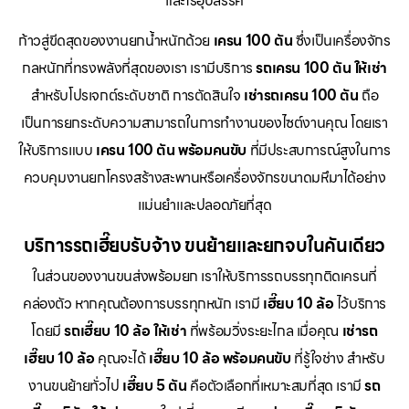
และไร้อุปสรรค
ก้าวสู่ขีดสุดของงานยกน้ำหนักด้วย
เครน 100 ตัน
ซึ่งเป็นเครื่องจักร
กลหนักที่ทรงพลังที่สุดของเรา เรามีบริการ
รถเครน 100 ตัน ให้เช่า
สำหรับโปรเจกต์ระดับชาติ การตัดสินใจ
เช่ารถเครน 100 ตัน
ถือ
เป็นการยกระดับความสามารถในการทำงานของไซต์งานคุณ โดยเรา
ให้บริการแบบ
เครน 100 ตัน พร้อมคนขับ
ที่มีประสบการณ์สูงในการ
ควบคุมงานยกโครงสร้างสะพานหรือเครื่องจักรขนาดมหึมาได้อย่าง
แม่นยำและปลอดภัยที่สุด
บริการรถเฮี๊ยบรับจ้าง ขนย้ายและยกจบในคันเดียว
ในส่วนของงานขนส่งพร้อมยก เราให้บริการรถบรรทุกติดเครนที่
คล่องตัว หากคุณต้องการบรรทุกหนัก เรามี
เฮี๊ยบ 10 ล้อ
ไว้บริการ
โดยมี
รถเฮี๊ยบ 10 ล้อ ให้เช่า
ที่พร้อมวิ่งระยะไกล เมื่อคุณ
เช่ารถ
เฮี๊ยบ 10 ล้อ
คุณจะได้
เฮี๊ยบ 10 ล้อ พร้อมคนขับ
ที่รู้ใจช่าง สำหรับ
งานขนย้ายทั่วไป
เฮี๊ยบ 5 ตัน
คือตัวเลือกที่เหมาะสมที่สุด เรามี
รถ