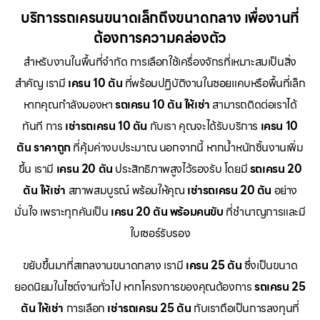
บริการรถเครนขนาดเล็กถึงขนาดกลาง เพื่องานที่
ต้องการความคล่องตัว
สำหรับงานในพื้นที่จำกัด การเลือกใช้เครื่องจักรที่เหมาะสมเป็นสิ่ง
สำคัญ เรามี
เครน 10 ตัน
ที่พร้อมปฏิบัติงานในซอยแคบหรือพื้นที่เล็ก
หากคุณกำลังมองหา
รถเครน 10 ตัน ให้เช่า
สามารถติดต่อเราได้
ทันที การ
เช่ารถเครน 10 ตัน
กับเรา คุณจะได้รับบริการ
เครน 10
ตัน ราคาถูก
ที่คุ้มค่างบประมาณ นอกจากนี้ หากน้ำหนักชิ้นงานเพิ่ม
ขึ้น เรามี
เครน 20 ตัน
ประสิทธิภาพสูงไว้รองรับ โดยมี
รถเครน 20
ตัน ให้เช่า
สภาพสมบูรณ์ พร้อมให้คุณ
เช่ารถเครน 20 ตัน
อย่าง
มั่นใจ เพราะทุกคันเป็น
เครน 20 ตัน พร้อมคนขับ
ที่ชำนาญการและมี
ใบเซอร์รับรอง
ขยับขึ้นมาที่สเกลงานขนาดกลาง เรามี
เครน 25 ตัน
ซึ่งเป็นขนาด
ยอดนิยมในไซต์งานทั่วไป หากโครงการของคุณต้องการ
รถเครน 25
ตัน ให้เช่า
การเลือก
เช่ารถเครน 25 ตัน
กับเราถือเป็นการลงทุนที่