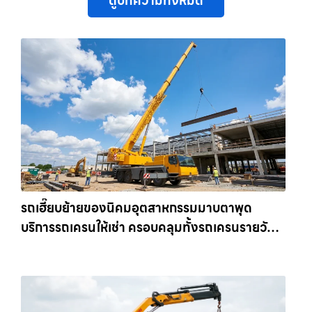
ดูบทความทั้งหมด
รถเฮี๊ยบย้ายของนิคมอุตสาหกรรมมาบตาพุด
บริการรถเครนให้เช่า ครอบคลุมทั้งรถเครนรายวัน
และรถเครนรายเดือน ตอบโจทย์ทุกไซต์งาน ให้เช่า
เครน.com