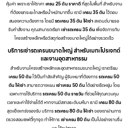
คุ้มค่า เพราะเราให้ราคา
เครน 25 ตัน ราคาดี
ที่สุดในพื้นที่ สำหรับงาน
ที่ต้องยกระยะไกลหรือน้ำหนักมากขึ้น เรามี
เครน 35 ตัน
ไว้ตอบ
สนองความต้องการ โดยมี
รถเครน 35 ตัน ให้เช่า
สแตนด์บายรอ
รับคำสั่งงาน คุณสามารถเรียก
เช่ารถเครน 35 ตัน
เพื่อจัดการกับ
โครงสร้างเหล็กหรือวัสดุก่อสร้างขนาดใหญ่ได้อย่างรวดเร็ว
บริการเช่ารถเครนขนาดใหญ่ สำหรับเมกะโปรเจกต์
และงานอุตสาหกรรม
สำหรับงานโครงสร้างหลักและอุตสาหกรรมขนาดใหญ่ เราเตรียม
เครน 50 ตัน
ไว้เป็นกำลังสำคัญ ผู้รับเหมาที่ต้องการ
รถเครน 50
ตัน ให้เช่า
สามารถวางแผน
เช่าเครน 50 ตัน
ได้อย่างยืดหยุ่น โดย
เฉพาะการใช้บริการ
รถเครน 50 ตัน รายวัน
ที่ช่วยให้คุณควบคุม
เวลาและค่าใช้จ่ายได้ดี หากงานมีสเกลระดับมหึมา เรามี
เครน 80 ตัน
สุดแข็งแกร่งรองรับ บริการ
รถเครน 80 ตัน ให้เช่า
ของเราผ่านการ
ตรวจสอบเซฟตี้ทุกจุด ทำให้การ
เช่าเครน 80 ตัน
เป็นไปอย่างราบรื่น