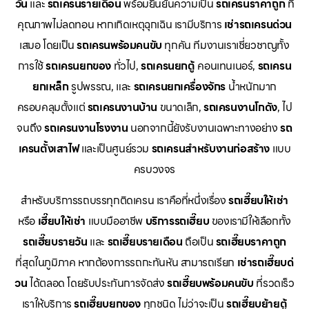
วัน
และ
รถเครนรายเดือน
พร้อมยืนยันความเป็น
รถเครนราคาถูก
ที่
คุณภาพไม่ลดทอน หากเกิดเหตุฉุกเฉิน เรามีบริการ
เช่ารถเครนด่วน
เสมอ โดยเป็น
รถเครนพร้อมคนขับ
ทุกคัน ทีมงานเราเชี่ยวชาญทั้ง
การใช้
รถเครนยกของ
ทั่วไป,
รถเครนยกตู้
คอนเทนเนอร์,
รถเครน
ยกเหล็ก
รูปพรรณ, และ
รถเครนยกเครื่องจักร
น้ำหนักมาก
ครอบคลุมตั้งแต่
รถเครนงานบ้าน
ขนาดเล็ก,
รถเครนงานโกดัง
, ไป
จนถึง
รถเครนงานโรงงาน
นอกจากนี้ยังรับงานเฉพาะทางอย่าง
รถ
เครนตั้งเสาไฟ
และเป็นศูนย์รวม
รถเครนสำหรับงานก่อสร้าง
แบบ
ครบวงจร
สำหรับบริการรถบรรทุกติดเครน เราคือที่หนึ่งเรื่อง
รถเฮี๊ยบให้เช่า
หรือ
เฮี๊ยบให้เช่า
แบบมืออาชีพ
บริการรถเฮี๊ยบ
ของเรามีให้เลือกทั้ง
รถเฮี๊ยบรายวัน
และ
รถเฮี๊ยบรายเดือน
ถือเป็น
รถเฮี๊ยบราคาถูก
ที่สุดในภูมิภาค หากต้องการรถกะทันหัน สามารถเรียก
เช่ารถเฮี๊ยบด่
วน
ได้ตลอด โดยรับประกันการจัดส่ง
รถเฮี๊ยบพร้อมคนขับ
ที่รวดเร็ว
เราให้บริการ
รถเฮี๊ยบยกของ
ทุกชนิด ไม่ว่าจะเป็น
รถเฮี๊ยบย้ายตู้