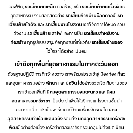
ออฟฟิศ,
รถเฮี๊ยบยกเหล็ก
ก่อสร้าง, หรือ
รถเฮี๊ยบย้ายเครื่องจักร
อุตสาหกรรม งานยอดฮิตอย่าง
รถเฮี๊ยบย้ายบ้านน็อคดาวน์
,
รถ
เฮี๊ยบย้ายโกดัง
, และ
รถเฮี๊ยบงานโรงงาน
เราก็จัดการได้หมด รวม
ถึงงาน
รถเฮี๊ยบย้ายเสาไฟ
และการเป็น
รถเฮี๊ยบสำหรับงาน
ก่อสร้าง
ทุกรูปแบบ สรุปคือทุกงานที่เกี่ยวกับ
รถเฮี๊ยบย้ายของ
ไว้ใจเราได้อย่างแน่นอน
เข้าถึงทุกพื้นที่อุตสาหกรรมในภาคตะวันออก
ด้วยฐานปฏิบัติการที่กว้างขวาง เราพร้อมส่งรถเข้าสู่เมืองท่องเที่ยว
และอุตสาหกรรมอย่าง
พัทยา
และ
บ่อวิน
ได้อย่างรวดเร็ว ทีมงานของ
เราเข้าออกพื้นที่
นิคมอุตสาหกรรมอมตะนคร
และ
นิคม
อุตสาหกรรมศรีราชา
เป็นประจำเพื่อให้บริการแก่โรงงานชั้นนำ
นอกจากนี้ เรายังเป็นพาร์ทเนอร์ด้านเครื่องจักรกลใน
นิคม
อุตสาหกรรมท่าเรือแหลมฉบัง
รวมถึง
นิคมอุตสาหกรรมเครือสห
พัฒน์
อย่างต่อเนื่อง เครือข่ายของเรายังครอบคลุมไปถึงเขต
นิคม