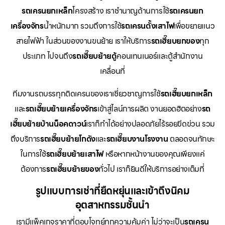
รถเครนยกเหล็ก
โครงสร้าง เราชำนาญด้านการใช้
รถเครนยก
เครื่องจักร
น้ำหนักมาก รวมถึงการใช้
รถเครนตั้งเสาไฟ
เพื่อขยายแนว
สายไฟฟ้า ในส่วนของงานขนย้าย เราให้บริการ
รถเฮี๊ยบยกของ
ทุก
ประเภท ไปจนถึง
รถเฮี๊ยบย้ายตู้
คอนเทนเนอร์และตู้สำนักงาน
เคลื่อนที่
ทีมงานรถบรรทุกติดเครนของเราเชี่ยวชาญการใช้
รถเฮี๊ยบยกเหล็ก
และ
รถเฮี๊ยบย้ายเครื่องจักร
เข้าสู่ไลน์การผลิต งานยอดฮิตอย่าง
รถ
เฮี๊ยบย้ายบ้านน็อคดาวน์
เราก็ทำได้อย่างปลอดภัยไร้รอยขีดข่วน รวม
ถึงบริการ
รถเฮี๊ยบย้ายโกดัง
และ
รถเฮี๊ยบงานโรงงาน
ตลอดจนทักษะ
ในการใช้
รถเฮี๊ยบย้ายเสาไฟ
หรือหากหน้างานของคุณเพียงแค่
ต้องการ
รถเฮี๊ยบย้ายของ
ทั่วไป เราก็ยินดีให้บริการอย่างเต็มที่
รูปแบบการเช่าที่ยืดหยุ่นและเข้าถึงนิคม
อุตสาหกรรมชั้นนำ
เรามีแพ็คเกจราคาที่ตอบโจทย์ทุกความคุ้มค่า ไม่ว่าจะเป็น
รถเครน