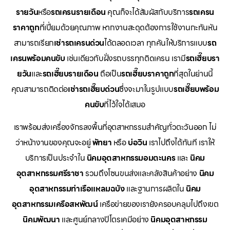
รายวัน
หรือ
รถเครนรายเดือน
คุณก็จะได้สัมผัสกับบริการ
รถเครน
ราคาถูก
ที่เปี่ยมด้วยคุณภาพ หากงานสะดุดต้องการใช้งานกะทันหัน
สามารถเรียก
เช่ารถเครนด่วน
ได้ตลอดเวลา ทุกคันให้บริการแบบ
รถ
เครนพร้อมคนขับ
เช่นเดียวกับฝั่งรถบรรทุกติดเครน เรามี
รถเฮี๊ยบรา
ยวัน
และ
รถเฮี๊ยบรายเดือน
ถือเป็น
รถเฮี๊ยบราคาถูก
ที่สุดในย่านนี้
คุณสามารถติดต่อ
เช่ารถเฮี๊ยบด่วน
ซึ่งจะมาในรูปแบบ
รถเฮี๊ยบพร้อม
คนขับ
ที่ไว้ใจได้เสมอ
เราพร้อมส่งเครื่องจักรลงพื้นที่อุตสาหกรรมสำคัญทั่วตะวันออก ไม่
ว่าหน้างานของคุณจะอยู่
พัทยา
หรือ
บ่อวิน
เราไปถึงได้ทันที เราให้
บริการเป็นประจำใน
นิคมอุตสาหกรรมอมตะนคร
และ
นิคม
อุตสาหกรรมศรีราชา
รวมถึงโซนขนส่งและคลังสินค้าอย่าง
นิคม
อุตสาหกรรมท่าเรือแหลมฉบัง
และฐานการผลิตใน
นิคม
อุตสาหกรรมเครือสหพัฒน์
เครือข่ายของเรายังครอบคลุมไปถึงเขต
นิคมพัฒนา
และศูนย์กลางปิโตรเคมีอย่าง
นิคมอุตสาหกรรม