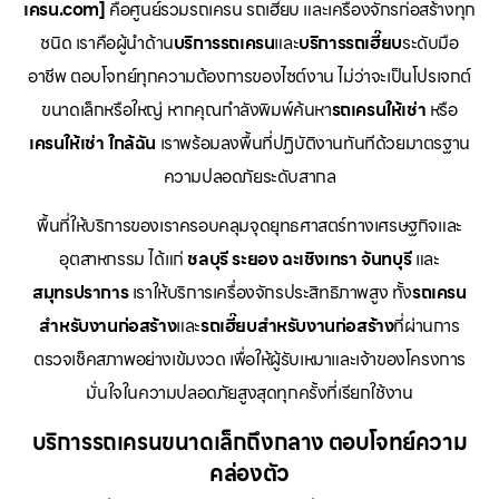
เครน.com]
คือศูนย์รวมรถเครน รถเฮี๊ยบ และเครื่องจักรก่อสร้างทุก
ชนิด เราคือผู้นำด้าน
บริการรถเครน
และ
บริการรถเฮี๊ยบ
ระดับมือ
อาชีพ ตอบโจทย์ทุกความต้องการของไซต์งาน ไม่ว่าจะเป็นโปรเจกต์
ขนาดเล็กหรือใหญ่ หากคุณกำลังพิมพ์ค้นหา
รถเครนให้เช่า
หรือ
เครนให้เช่า
ใกล้ฉัน
เราพร้อมลงพื้นที่ปฏิบัติงานทันทีด้วยมาตรฐาน
ความปลอดภัยระดับสากล
พื้นที่ให้บริการของเราครอบคลุมจุดยุทธศาสตร์ทางเศรษฐกิจและ
อุตสาหกรรม ได้แก่
ชลบุรี
ระยอง
ฉะเชิงเทรา
จันทบุรี
และ
สมุทรปราการ
เราให้บริการเครื่องจักรประสิทธิภาพสูง ทั้ง
รถเครน
สำหรับงานก่อสร้าง
และ
รถเฮี๊ยบสำหรับงานก่อสร้าง
ที่ผ่านการ
ตรวจเช็คสภาพอย่างเข้มงวด เพื่อให้ผู้รับเหมาและเจ้าของโครงการ
มั่นใจในความปลอดภัยสูงสุดทุกครั้งที่เรียกใช้งาน
บริการรถเครนขนาดเล็กถึงกลาง ตอบโจทย์ความ
คล่องตัว