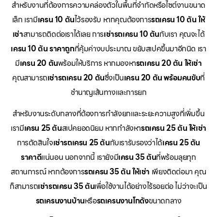
สำหรับงานที่ต้องการความคล่องตัวในพื้นที่จำกัดหรือไซต์งานขนาด
เล็ก เรามี
เครน 10 ตัน
ไว้รองรับ หากคุณต้องการ
รถเครน 10 ตัน ให้
เช่า
สามารถติดต่อเราได้เลย การ
เช่ารถเครน 10 ตัน
กับเรา คุณจะได้
เครน 10 ตัน ราคาถูก
ที่คุ้มค่างบประมาณ ขยับสเปคขึ้นมาอีกนิด เรา
มี
เครน 20 ตัน
พร้อมให้บริการ หากมองหา
รถเครน 20 ตัน ให้เช่า
คุณสามารถ
เช่ารถเครน 20 ตัน
ซึ่งเป็น
เครน 20 ตัน พร้อมคนขับ
ที่
ชำนาญเส้นทางและการยก
สำหรับงานระดับกลางที่ต้องการกำลังยกและระยะความสูงที่เพิ่มขึ้น
เรามี
เครน 25 ตัน
สเปคยอดนิยม หากกำลังหา
รถเครน 25 ตัน ให้เช่า
การตัดสินใจ
เช่ารถเครน 25 ตัน
กับเรารับรองว่าได้
เครน 25 ตัน
ราคาดี
แน่นอน นอกจากนี้ เรายังมี
เครน 35 ตัน
ที่พร้อมลุยทุก
สถานการณ์ หากต้องการ
รถเครน 35 ตัน ให้เช่า
เพียงติดต่อมา คุณ
ก็สามารถ
เช่ารถเครน 35 ตัน
เพื่อใช้งานได้อย่างไร้รอยต่อ ไม่ว่าจะเป็น
รถเครนงานบ้าน
หรือ
รถเครนงานโกดัง
ขนาดกลาง