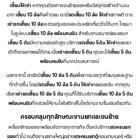
เฮี๊ยบให้เช่า
หากคุณต้องการขนย้ายของหรือวัสดุก่อสร้างจำนวน
มาก
เฮี๊ยบ 10 ล้อ
คือคำตอบ เรามี
รถเฮี๊ยบ 10 ล้อ ให้เช่า
สภาพดี การ
เช่ารถเฮี๊ยบ 10 ล้อ
จะช่วยทุ่นแรงและประหยัดเที่ยววิ่งได้มาก โดยมา
ในรูปแบบ
เฮี๊ยบ 10 ล้อ พร้อมคนขับ
สำหรับงานขนาดย่อมลงมา
เฮี๊ยบ 5 ตัน
มีความคล่องตัวสูง บริการ
รถเฮี๊ยบ 5ตัน ให้เช่า
ของเรา
เข้าถึงตรอกซอยได้ง่าย เมื่อ
เช่ารถเฮี๊ยบ 5 ตัน
คุณจะได้
เฮี๊ยบ 5 ตัน
พร้อมคนขับ
ที่มากประสบการณ์
นอกจากนี้ เรายังมี
เฮี๊ยบ 10 ล้อ 5 ตัน
เพื่อการบรรทุกที่สมดุลและฐาน
ที่กว้างขึ้น โดยมี
รถเฮี๊ยบ 10 ล้อ 5 ตัน ให้เช่า
คอยรองรับ หากคุณ
เลือก
เช่ารถเฮี๊ยบ 10 ล้อ 5 ตัน
คุณก็ได้รับบริการ
เฮี๊ยบ 10 ล้อ 5 ตัน
พร้อมคนขับ
ที่จะช่วยให้งานโลจิสติกส์ในไซต์งานราบรื่นเช่นเดียวกัน
ครอบคลุมทุกลักษณะงานยกและขนย้าย
เครื่องจักรของเราพร้อมจัดการทุกภารกิจ ตั้งแต่บริการ
รถเครนยก
ของ
ทั่วไป จนถึงงานสเกลใหญ่อย่าง
รถเครนยกตู้
คอนเทนเนอร์ หรือ