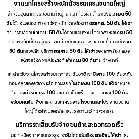
งานยกโครงสร้างหนักด้วยรถเครนขนาดใหญ่
สำหรับอุตสาหกรรมขนาดใหญ่และเมกะโปรเจกต์ เราเตรียม
เครน 50
ตัน
ไว้ตอบสนองการยกวัสดุหนัก หากต้องการ
รถเครน 50 ตัน ให้เช่า
สามารถเลือก
เช่าเครน 50 ตัน
ได้ตามแผนงาน โดยเฉพาะ
รถเครน 50
ตัน รายวัน
ที่ยืดหยุ่นสูง หากน้ำหนักและสเกลงานมากขึ้น เรามี
เครน
80 ตัน
ทรงพลัง บริการ
รถเครน 80 ตัน ให้เช่า
ของเราพร้อมเสมอ
เพียงแจ้งความประสงค์
เช่าเครน 80 ตัน
กับเจ้าหน้าที่
และสำหรับงานโครงสร้างมหาศาลระดับชาติ เรามี
เครน 100 ตัน
ระดับ
ท็อปคลาสคอยซัพพอร์ต การเรียกใช้
รถเครน 100 ตัน ให้เช่า
หมาย
ถึงการ
เช่ารถเครน 100 ตัน
ที่มาเป็นแพ็คเกจแบบ
เครน 100 ตัน
พร้อมคนขับ
เพื่อดูแลงาน
รถเครนงานโรงงาน
และโปรเจกต์ขนาด
ใหญ่ได้อย่างปลอดภัยและตรงตามหลักวิศวกรรม
บริการรถเฮี๊ยบรับจ้าง ขนย้ายสะดวกรวดเร็ว
นอกเหนือจากเครนทรงสูง เรายังโดดเด่นเรื่อง
รถเฮี๊ยบให้เช่า
และ