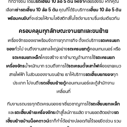
ที่กว้างขึ้น โดยมี
รถเฮี๊ยบ 10 ล้อ 5 ตัน ให้เช่า
คอยรองรับ หากคุณ
เลือก
เช่ารถเฮี๊ยบ 10 ล้อ 5 ตัน
คุณก็ได้รับบริการ
เฮี๊ยบ 10 ล้อ 5 ตัน
พร้อมคนขับ
ที่จะช่วยให้งานโลจิสติกส์ในไซต์งานราบรื่นเช่นเดียวกัน
ครอบคลุมทุกลักษณะงานยกและขนย้าย
เครื่องจักรของเราพร้อมจัดการทุกภารกิจ ตั้งแต่บริการ
รถเครนยก
ของ
ทั่วไป จนถึงงานสเกลใหญ่อย่าง
รถเครนยกตู้
คอนเทนเนอร์ หรือ
รถเครนยกเหล็ก
โครงสร้าง เราชำนาญด้านการใช้
รถเครนยก
เครื่องจักร
น้ำหนักมาก รวมถึงการใช้
รถเครนตั้งเสาไฟ
เพื่อขยายแนว
สายไฟฟ้า ในส่วนของงานขนย้าย เราให้บริการ
รถเฮี๊ยบยกของ
ทุก
ประเภท ไปจนถึง
รถเฮี๊ยบย้ายตู้
คอนเทนเนอร์และตู้สำนักงาน
เคลื่อนที่
ทีมงานรถบรรทุกติดเครนของเราเชี่ยวชาญการใช้
รถเฮี๊ยบยกเหล็ก
และ
รถเฮี๊ยบย้ายเครื่องจักร
เข้าสู่ไลน์การผลิต งานยอดฮิตอย่าง
รถ
เฮี๊ยบย้ายบ้านน็อคดาวน์
เราก็ทำได้อย่างปลอดภัยไร้รอยขีดข่วน รวม