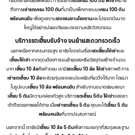
ท็อปคลาสคอยซัพพอร์ต การเรียกใช้
รถเครน 100 ตัน ให้เช่า
หมาย
ถึงการ
เช่ารถเครน 100 ตัน
ที่มาเป็นแพ็คเกจแบบ
เครน 100 ตัน
พร้อมคนขับ
เพื่อดูแลงาน
รถเครนงานโรงงาน
และโปรเจกต์ขนาด
ใหญ่ได้อย่างปลอดภัยและตรงตามหลักวิศวกรรม
บริการรถเฮี๊ยบรับจ้าง ขนย้ายสะดวกรวดเร็ว
นอกเหนือจากเครนทรงสูง เรายังโดดเด่นเรื่อง
รถเฮี๊ยบให้เช่า
และ
เฮี๊ยบให้เช่า
หากคุณต้องการขนย้ายของหรือวัสดุก่อสร้างจำนวน
มาก
เฮี๊ยบ 10 ล้อ
คือคำตอบ เรามี
รถเฮี๊ยบ 10 ล้อ ให้เช่า
สภาพดี การ
เช่ารถเฮี๊ยบ 10 ล้อ
จะช่วยทุ่นแรงและประหยัดเที่ยววิ่งได้มาก โดยมา
ในรูปแบบ
เฮี๊ยบ 10 ล้อ พร้อมคนขับ
สำหรับงานขนาดย่อมลงมา
เฮี๊ยบ 5 ตัน
มีความคล่องตัวสูง บริการ
รถเฮี๊ยบ 5ตัน ให้เช่า
ของเรา
เข้าถึงตรอกซอยได้ง่าย เมื่อ
เช่ารถเฮี๊ยบ 5 ตัน
คุณจะได้
เฮี๊ยบ 5 ตัน
พร้อมคนขับ
ที่มากประสบการณ์
นอกจากนี้ เรายังมี
เฮี๊ยบ 10 ล้อ 5 ตัน
เพื่อการบรรทุกที่สมดุลและฐาน