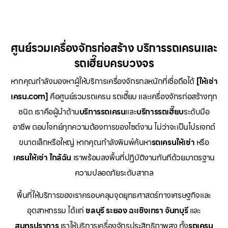
ศูนย์รวมเครื่องจักรก่อสร้าง บริการรถเครนและ
รถเฮี๊ยบครบวงจร
หากคุณกำลังมองหาผู้ให้บริการเครื่องจักรกลหนักที่เชื่อถือได้
[ให้เช่า
เครน.com]
คือศูนย์รวมรถเครน รถเฮี๊ยบ และเครื่องจักรก่อสร้างทุก
ชนิด เราคือผู้นำด้าน
บริการรถเครน
และ
บริการรถเฮี๊ยบ
ระดับมือ
อาชีพ ตอบโจทย์ทุกความต้องการของไซต์งาน ไม่ว่าจะเป็นโปรเจกต์
ขนาดเล็กหรือใหญ่ หากคุณกำลังพิมพ์ค้นหา
รถเครนให้เช่า
หรือ
เครนให้เช่า
ใกล้ฉัน
เราพร้อมลงพื้นที่ปฏิบัติงานทันทีด้วยมาตรฐาน
ความปลอดภัยระดับสากล
พื้นที่ให้บริการของเราครอบคลุมจุดยุทธศาสตร์ทางเศรษฐกิจและ
อุตสาหกรรม ได้แก่
ชลบุรี
ระยอง
ฉะเชิงเทรา
จันทบุรี
และ
สมุทรปราการ
เราให้บริการเครื่องจักรประสิทธิภาพสูง ทั้ง
รถเครน