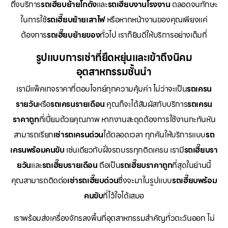
ถึงบริการ
รถเฮี๊ยบย้ายโกดัง
และ
รถเฮี๊ยบงานโรงงาน
ตลอดจนทักษะ
ในการใช้
รถเฮี๊ยบย้ายเสาไฟ
หรือหากหน้างานของคุณเพียงแค่
ต้องการ
รถเฮี๊ยบย้ายของ
ทั่วไป เราก็ยินดีให้บริการอย่างเต็มที่
รูปแบบการเช่าที่ยืดหยุ่นและเข้าถึงนิคม
อุตสาหกรรมชั้นนำ
เรามีแพ็คเกจราคาที่ตอบโจทย์ทุกความคุ้มค่า ไม่ว่าจะเป็น
รถเครน
รายวัน
หรือ
รถเครนรายเดือน
คุณก็จะได้สัมผัสกับบริการ
รถเครน
ราคาถูก
ที่เปี่ยมด้วยคุณภาพ หากงานสะดุดต้องการใช้งานกะทันหัน
สามารถเรียก
เช่ารถเครนด่วน
ได้ตลอดเวลา ทุกคันให้บริการแบบ
รถ
เครนพร้อมคนขับ
เช่นเดียวกับฝั่งรถบรรทุกติดเครน เรามี
รถเฮี๊ยบรา
ยวัน
และ
รถเฮี๊ยบรายเดือน
ถือเป็น
รถเฮี๊ยบราคาถูก
ที่สุดในย่านนี้
คุณสามารถติดต่อ
เช่ารถเฮี๊ยบด่วน
ซึ่งจะมาในรูปแบบ
รถเฮี๊ยบพร้อม
คนขับ
ที่ไว้ใจได้เสมอ
เราพร้อมส่งเครื่องจักรลงพื้นที่อุตสาหกรรมสำคัญทั่วตะวันออก ไม่