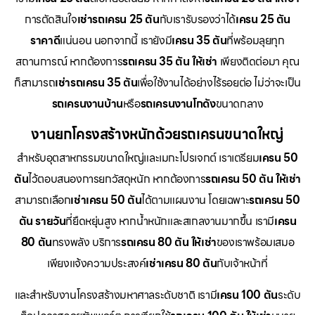
การตัดสินใจ
เช่ารถเครน 25 ตัน
กับเรารับรองว่าได้
เครน 25 ตัน
ราคาดี
แน่นอน นอกจากนี้ เรายังมี
เครน 35 ตัน
ที่พร้อมลุยทุก
สถานการณ์ หากต้องการ
รถเครน 35 ตัน ให้เช่า
เพียงติดต่อมา คุณ
ก็สามารถ
เช่ารถเครน 35 ตัน
เพื่อใช้งานได้อย่างไร้รอยต่อ ไม่ว่าจะเป็น
รถเครนงานบ้าน
หรือ
รถเครนงานโกดัง
ขนาดกลาง
งานยกโครงสร้างหนักด้วยรถเครนขนาดใหญ่
สำหรับอุตสาหกรรมขนาดใหญ่และเมกะโปรเจกต์ เราเตรียม
เครน 50
ตัน
ไว้ตอบสนองการยกวัสดุหนัก หากต้องการ
รถเครน 50 ตัน ให้เช่า
สามารถเลือก
เช่าเครน 50 ตัน
ได้ตามแผนงาน โดยเฉพาะ
รถเครน 50
ตัน รายวัน
ที่ยืดหยุ่นสูง หากน้ำหนักและสเกลงานมากขึ้น เรามี
เครน
80 ตัน
ทรงพลัง บริการ
รถเครน 80 ตัน ให้เช่า
ของเราพร้อมเสมอ
เพียงแจ้งความประสงค์
เช่าเครน 80 ตัน
กับเจ้าหน้าที่
และสำหรับงานโครงสร้างมหาศาลระดับชาติ เรามี
เครน 100 ตัน
ระดับ