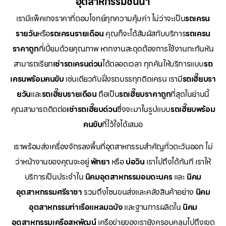
อุตสาหกรรมชั้นนำ
เรามีแพ็คเกจราคาที่ตอบโจทย์ทุกความคุ้มค่า ไม่ว่าจะเป็น
รถเครน
รายวัน
หรือ
รถเครนรายเดือน
คุณก็จะได้สัมผัสกับบริการ
รถเครน
ราคาถูก
ที่เปี่ยมด้วยคุณภาพ หากงานสะดุดต้องการใช้งานกะทันหัน
สามารถเรียก
เช่ารถเครนด่วน
ได้ตลอดเวลา ทุกคันให้บริการแบบ
รถ
เครนพร้อมคนขับ
เช่นเดียวกับฝั่งรถบรรทุกติดเครน เรามี
รถเฮี๊ยบรา
ยวัน
และ
รถเฮี๊ยบรายเดือน
ถือเป็น
รถเฮี๊ยบราคาถูก
ที่สุดในย่านนี้
คุณสามารถติดต่อ
เช่ารถเฮี๊ยบด่วน
ซึ่งจะมาในรูปแบบ
รถเฮี๊ยบพร้อม
คนขับ
ที่ไว้ใจได้เสมอ
เราพร้อมส่งเครื่องจักรลงพื้นที่อุตสาหกรรมสำคัญทั่วตะวันออก ไม่
ว่าหน้างานของคุณจะอยู่
พัทยา
หรือ
บ่อวิน
เราไปถึงได้ทันที เราให้
บริการเป็นประจำใน
นิคมอุตสาหกรรมอมตะนคร
และ
นิคม
อุตสาหกรรมศรีราชา
รวมถึงโซนขนส่งและคลังสินค้าอย่าง
นิคม
อุตสาหกรรมท่าเรือแหลมฉบัง
และฐานการผลิตใน
นิคม
อุตสาหกรรมเครือสหพัฒน์
เครือข่ายของเรายังครอบคลุมไปถึงเขต