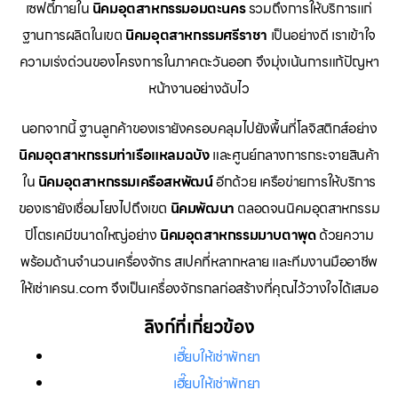
เซฟตี้ภายใน
นิคมอุตสาหกรรมอมตะนคร
รวมถึงการให้บริการแก่
ฐานการผลิตในเขต
นิคมอุตสาหกรรมศรีราชา
เป็นอย่างดี เราเข้าใจ
ความเร่งด่วนของโครงการในภาคตะวันออก จึงมุ่งเน้นการแก้ปัญหา
หน้างานอย่างฉับไว
นอกจากนี้ ฐานลูกค้าของเรายังครอบคลุมไปยังพื้นที่โลจิสติกส์อย่าง
นิคมอุตสาหกรรมท่าเรือแหลมฉบัง
และศูนย์กลางการกระจายสินค้า
ใน
นิคมอุตสาหกรรมเครือสหพัฒน์
อีกด้วย เครือข่ายการให้บริการ
ของเรายังเชื่อมโยงไปถึงเขต
นิคมพัฒนา
ตลอดจนนิคมอุตสาหกรรม
ปิโตรเคมีขนาดใหญ่อย่าง
นิคมอุตสาหกรรมมาบตาพุด
ด้วยความ
พร้อมด้านจำนวนเครื่องจักร สเปคที่หลากหลาย และทีมงานมืออาชีพ
ให้เช่าเครน.com จึงเป็นเครื่องจักรกลก่อสร้างที่คุณไว้วางใจได้เสมอ
ลิงก์ที่เกี่ยวข้อง
เฮี๊ยบให้เช่าพัทยา
เฮี๊ยบให้เช่าพัทยา