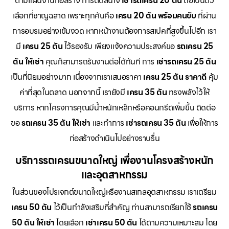
ตามแผนงานก่อสร้าง การตัดสินใจ
เช่ารถเครน 20 ตัน
ถือเป็นตัว
เลือกที่ชาญฉลาด เพราะทุกคันคือ
เครน 20 ตัน พร้อมคนขับ
ที่ผ่าน
การอบรมอย่างเข้มงวด หากหน้างานต้องการสเปคที่สูงขึ้นไปอีก เรา
มี
เครน 25 ตัน
ไว้รองรับ เพียงแจ้งความประสงค์ขอ
รถเครน 25
ตัน ให้เช่า
คุณก็สามารถรันงานต่อได้ทันที การ
เช่ารถเครน 25 ตัน
เป็นที่นิยมอย่างมาก เนื่องจากเราเสนอราคา
เครน 25 ตัน ราคาดี
คุ้ม
ค่าที่สุดในตลาด นอกจากนี้ เรายังมี
เครน 35 ตัน
ทรงพลังไว้ให้
บริการ หากโครงการคุณมีน้ำหนักเหล็กหรือคอนกรีตเพิ่มขึ้น ติดต่อ
ขอ
รถเครน 35 ตัน ให้เช่า
และทำการ
เช่ารถเครน 35 ตัน
เพื่อให้การ
ก่อสร้างดำเนินไปอย่างราบรื่น
บริการรถเครนขนาดใหญ่ เพื่องานโครงสร้างหนัก
และอุตสาหกรรม
ในส่วนของโปรเจกต์ขนาดใหญ่หรืองานสเกลอุตสาหกรรม เราเตรียม
เครน 50 ตัน
ไว้เป็นกำลังเสริมที่สำคัญ ท่านสามารถเรียกใช้
รถเครน
50 ตัน ให้เช่า
โดยเลือก
เช่าเครน 50 ตัน
ได้ตามความเหมาะสม โดย