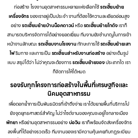
ก่อสร้าง โรงงานอุตสาหกรรมหลายแห่งเลือกใช้
รถเฮี๊ยบย้าย
เครื่องจักร
ของเราอยู่เป็นประจำ งานที่ต้องใช้ความละเอียดอ่อนสูง
อย่าง
รถเฮี๊ยบย้ายบ้านน็อคดาวน์
หรือ
รถเฮี๊ยบย้ายโกดัง
เราก็
สามารถบริหารจัดการได้อย่างยอดเยี่ยม ทีมงานยังชำนาญในการเข้า
หน้างานลักษณะ
รถเฮี๊ยบงานโรงงาน
ทักษะการใช้
รถเฮี๊ยบย้ายเสา
ไฟ
ริมทาง และการเป็น
รถเฮี๊ยบสำหรับงานก่อสร้าง
อย่างเต็มรูป
แบบ สรุปได้ว่า ไม่ว่าคุณจะต้องการ
รถเฮี๊ยบย้ายของ
ประเภทใด เรา
ก็จัดการให้ได้หมด
รองรับทุกโครงการก่อสร้างในพื้นที่เศรษฐกิจและ
นิคมอุตสาหกรรม
เพื่อตอกย้ำการเป็นพันธมิตรที่เข้าถึงง่าย เราได้ขยายพื้นที่บริการไป
ยังจุดยุทธศาสตร์สำคัญ ไม่ว่าไซต์งานของคุณจะอยู่ใจกลางเมือง
พัทยา
หรือย่านอุตสาหกรรมอย่าง
บ่อวิน
เราก็พร้อมจัดส่งเครื่องจักร
ลงพื้นที่ได้อย่างรวดเร็ว ทีมงานของเรามีความคุ้นเคยกับกฎระเบียบ