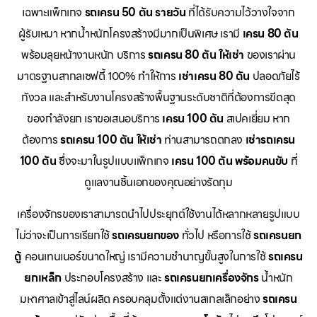
เฉพาะแพ็กเกจ
รถเครน 50 ตัน รายวัน
ที่ได้รับความไว้วางใจจาก
ผู้รับเหมา หากน้ำหนักโครงสร้างมีมากเป็นพิเศษ เรามี
เครน 80 ตัน
พร้อมลุยหน้างานหนัก บริการ
รถเครน 80 ตัน ให้เช่า
ของเราผ่าน
มาตรฐานสากลเซฟตี้ 100% ทำให้การ
เช่าเครน 80 ตัน
ปลอดภัยไร้
กังวล และสำหรับงานโครงสร้างพื้นฐานระดับชาติที่ต้องการขีดสุด
ของกำลังยก เราขอเสนอบริการ
เครน 100 ตัน
สเปคเยี่ยม หาก
ต้องการ
รถเครน 100 ตัน ให้เช่า
ท่านสามารถตกลง
เช่ารถเครน
100 ตัน
ซึ่งจะมาในรูปแบบแพ็กเกจ
เครน 100 ตัน พร้อมคนขับ
ที่
ดูแลงานชิ้นเอกของคุณอย่างรัดกุม
เครื่องจักรของเราสามารถนำไปประยุกต์ใช้งานได้หลากหลายรูปแบบ
ไม่ว่าจะเป็นการเรียกใช้
รถเครนยกของ
ทั่วไป หรือการใช้
รถเครนยก
ตู้
คอนเทนเนอร์ขนาดใหญ่ เรามีความชำนาญขั้นสูงในการใช้
รถเครน
ยกเหล็ก
ประกอบโครงสร้าง และ
รถเครนยกเครื่องจักร
น้ำหนัก
มหาศาลเข้าสู่ไลน์ผลิต ครอบคลุมตั้งแต่งานสเกลเล็กอย่าง
รถเครน