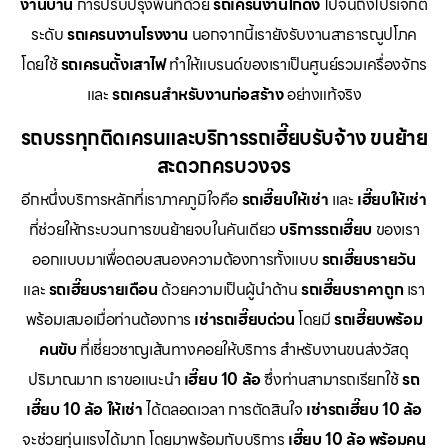
งานบ้าน
การปรับปรุงพื้นที่ด้วย
รถเครนงานโกดัง
ไปจนถึงโปรเจกต์
ระดับ
รถเครนงานโรงงาน
นอกจากนี้เรายังรับงานสาธารณูปโภค
โดยใช้
รถเครนตั้งเสาไฟ
ทำให้แบรนด์ของเราเป็นศูนย์รวมเครื่องจักร
และ
รถเครนสำหรับงานก่อสร้าง
อย่างแท้จริง
รถบรรทุกติดเครนและบริการรถเฮี๊ยบรับจ้าง ขนย้าย
สะดวกครบวงจร
อีกหนึ่งบริการหลักที่เราภาคภูมิใจคือ
รถเฮี๊ยบให้เช่า
และ
เฮี๊ยบให้เช่า
ที่ช่วยให้กระบวนการขนย้ายจบในคันเดียว
บริการรถเฮี๊ยบ
ของเรา
ออกแบบมาเพื่อตอบสนองความต้องการทั้งแบบ
รถเฮี๊ยบรายวัน
และ
รถเฮี๊ยบรายเดือน
ด้วยความเป็นผู้นำด้าน
รถเฮี๊ยบราคาถูก
เรา
พร้อมเสมอเมื่อท่านต้องการ
เช่ารถเฮี๊ยบด่วน
โดยมี
รถเฮี๊ยบพร้อม
คนขับ
ที่เชี่ยวชาญเส้นทางคอยให้บริการ สำหรับงานขนส่งวัสดุ
ปริมาณมาก เราขอแนะนำ
เฮี๊ยบ 10 ล้อ
ซึ่งท่านสามารถเรียกใช้
รถ
เฮี๊ยบ 10 ล้อ ให้เช่า
ได้ตลอดเวลา การตัดสินใจ
เช่ารถเฮี๊ยบ 10 ล้อ
จะช่วยทุ่นแรงได้มาก โดยมาพร้อมกับบริการ
เฮี๊ยบ 10 ล้อ พร้อมคน