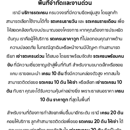
พื้นที่จำกัดและงานด่วน
เรามี
บริการรถเครน
ครบวงจรที่มีความยืดหยุ่นสูง โดยลูกค้า
สามารถเลือกใช้งานได้ทั้ง
รถเครนรายวัน
และ
รถเครนรายเดือน
เพื่อ
ให้สอดคล้องกับงบประมาณของโครงการ หากคุณต้องการประหยัด
ต้นทุน เราคือผู้ให้บริการ
รถเครนราคาถูก
ที่ไม่ลดทอนคุณภาพด้าน
ความปลอดภัย ในกรณีฉุกเฉินหรือหน้างานมีปัญหา ท่านสามารถ
เรียก
เช่ารถเครนด่วน
ได้เสมอ โดยเราพร้อมจัดส่ง
รถเครนพร้อมคน
ขับ
ที่มีความเชี่ยวชาญเข้าสู่พื้นที่ทันที สำหรับงานขนาดเล็กหรือซอย
แคบ เราขอแนะนำ
เครน 10 ตัน
ซึ่งมีความคล่องตัวสูง หากสนใจ
สามารถติดต่อขอ
รถเครน 10 ตัน ให้เช่า
หรือเลือก
เช่ารถเครน 10
ตัน
กับเรา คุณจะได้รับความคุ้มค่าอย่างยิ่ง เพราะเราเสนอราคา
เครน
10 ตัน ราคาถูก
ที่สุดในพื้นที่
สำหรับงานที่ต้องการกำลังยกเพิ่มขึ้นมาอีกระดับ เรามี
เครน 20 ตัน
คอยให้บริการ ลูกค้าสามารถติดต่อเพื่อขอ
รถเครน 20 ตัน ให้เช่า
ได้