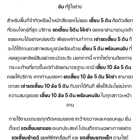
ขับ
ที่รู้ใจช่าง
สำหรับพื้นที่จำกัดหรือน้ำหนักสิ่งของไม่เยอะ
เฮี๊ยบ 5 ตัน
คือตัวเลือก
ที่ตอบโจทย์ที่สุด บริการ
รถเฮี๊ยบ 5ตัน ให้เช่า
ของเราสามารถมุดเข้า
ซอยแคบได้อย่างคล่องตัว เพียงแค่ท่านทำการ
เช่ารถเฮี๊ยบ 5 ตัน
ก็
จะได้ใช้งานรถสภาพสมบูรณ์พร้อมด้วย
เฮี๊ยบ 5 ตัน พร้อมคนขับ
ที่
คอยดูแลทรัพย์สินอย่างระมัดระวัง นอกจากนี้ หากไซต์งานต้องการ
กระบะท้ายที่ยาวขึ้นแต่กำลังยกมาตรฐาน เรามี
เฮี๊ยบ 10 ล้อ 5 ตัน
คอยให้บริการ หากท่านมองหา
รถเฮี๊ยบ 10 ล้อ 5 ตัน ให้เช่า
สามารถ
ตกลง
เช่ารถเฮี๊ยบ 10 ล้อ 5 ตัน
กับเราได้ทันที เพื่อใช้ประโยชน์จาก
ความสมดุลของ
เฮี๊ยบ 10 ล้อ 5 ตัน พร้อมคนขับ
ในทุกสภาวะหน้า
งาน
การใช้งานรถบรรทุกติดเครนของเรากว้างขวางและครอบคลุม เริ่ม
ตั้งแต่
รถเฮี๊ยบยกของ
อเนกประสงค์ ไปจนถึงงานเฉพาะทางอย่าง
รถเฮี๊ยบย้ายตู้
ออฟฟิศเคลื่อนที่ และ
รถเฮี๊ยบยกเหล็ก
ตามไซต์