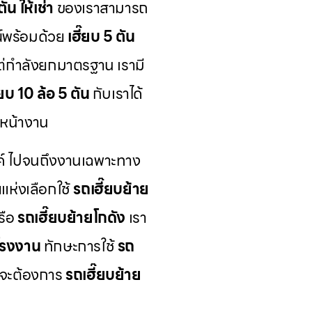
ัน ให้เช่า
ของเราสามารถ
์พร้อมด้วย
เฮี๊ยบ 5 ตัน
แต่กำลังยกมาตรฐาน เรามี
๊ยบ 10 ล้อ 5 ตัน
กับเราได้
หน้างาน
์ ไปจนถึงงานเฉพาะทาง
ห่งเลือกใช้
รถเฮี๊ยบย้าย
รือ
รถเฮี๊ยบย้ายโกดัง
เรา
โรงงาน
ทักษะการใช้
รถ
ุณจะต้องการ
รถเฮี๊ยบย้าย