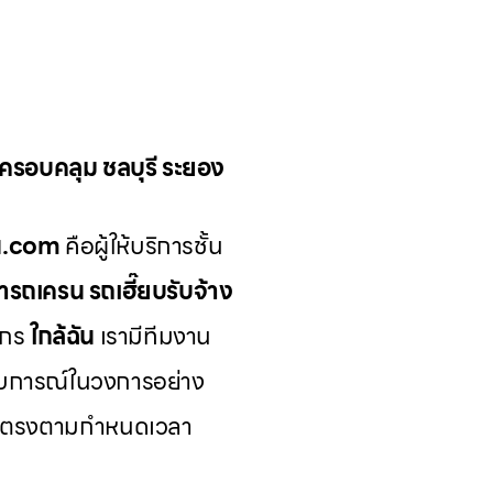
น ครอบคลุม ชลบุรี ระยอง
รน.com
คือผู้ให้บริการชั้น
่ารถเครน รถเฮี๊ยบรับจ้าง
ักร
ใกล้ฉัน
เรามีทีมงาน
บการณ์ในวงการอย่าง
ีและตรงตามกำหนดเวลา