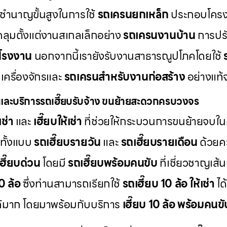
ชำนาญขั้นสูงในการใช้
รถเครนยกเหล็ก
ประกอบโครง
คลุมตั้งแต่งานสเกลเล็กอย่าง
รถเครนงานบ้าน
การปรับ
โรงงาน
นอกจากนี้เรายังรับงานสาธารณูปโภคโดยใช้
เครื่องจักรและ
รถเครนสำหรับงานก่อสร้าง
อย่างแท้จ
และบริการรถเฮี๊ยบรับจ้าง ขนย้ายสะดวกครบวงจร
เช่า
และ
เฮี๊ยบให้เช่า
ที่ช่วยให้กระบวนการขนย้ายจบใน
ทั้งแบบ
รถเฮี๊ยบรายวัน
และ
รถเฮี๊ยบรายเดือน
ด้วยคว
เฮี๊ยบด่วน
โดยมี
รถเฮี๊ยบพร้อมคนขับ
ที่เชี่ยวชาญเส
10 ล้อ
ซึ่งท่านสามารถเรียกใช้
รถเฮี๊ยบ 10 ล้อ ให้เช่า
ได
ด้มาก โดยมาพร้อมกับบริการ
เฮี๊ยบ 10 ล้อ พร้อมคนขั