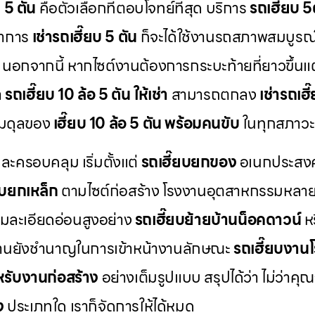
บ 5 ตัน
คือตัวเลือกที่ตอบโจทย์ที่สุด บริการ
รถเฮี๊ยบ 5ต
ทำการ
เช่ารถเฮี๊ยบ 5 ตัน
ก็จะได้ใช้งานรถสภาพสมบูรณ
ง นอกจากนี้ หากไซต์งานต้องการกระบะท้ายที่ยาวขึ้น
า
รถเฮี๊ยบ 10 ล้อ 5 ตัน ให้เช่า
สามารถตกลง
เช่ารถเฮี
มสมดุลของ
เฮี๊ยบ 10 ล้อ 5 ตัน พร้อมคนขับ
ในทุกสภาวะ
ครอบคลุม เริ่มตั้งแต่
รถเฮี๊ยบยกของ
อเนกประสงค
ยบยกเหล็ก
ตามไซต์ก่อสร้าง โรงงานอุตสาหกรรมหลายแ
ามละเอียดอ่อนสูงอย่าง
รถเฮี๊ยบย้ายบ้านน็อคดาวน์
ห
มงานยังชำนาญในการเข้าหน้างานลักษณะ
รถเฮี๊ยบงาน
หรับงานก่อสร้าง
อย่างเต็มรูปแบบ สรุปได้ว่า ไม่ว่าค
ง
ประเภทใด เราก็จัดการให้ได้หมด