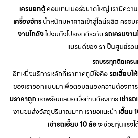
เครนยกตู้
คอนเทนเนอร์ขนาดใหญ่ เรามีความ
เครื่องจักร
น้ำหนักมหาศาลเข้าสู่ไลน์ผลิต ครอบ
งานโกดัง
ไปจนถึงโปรเจกต์ระดับ
รถเครนงาน
แบรนด์ของเราเป็นศูนย์รวม
รถบรรทุกติดเครน
อีกหนึ่งบริการหลักที่เราภาคภูมิใจคือ
รถเฮี๊ยบให้
ของเราออกแบบมาเพื่อตอบสนองความต้องการ
บราคาถูก
เราพร้อมเสมอเมื่อท่านต้องการ
เช่ารถ
งานขนส่งวัสดุปริมาณมาก เราขอแนะนำ
เฮี๊ยบ 
เช่ารถเฮี๊ยบ 10 ล้อ
จะช่วยทุ่นแรงไ