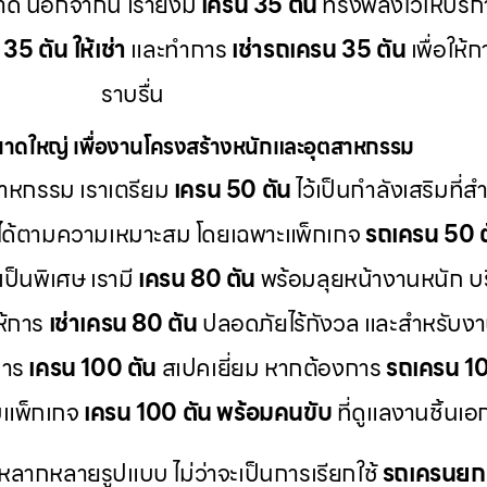
ลาด นอกจากนี้ เรายังมี
เครน 35 ตัน
ทรงพลังไว้ให้บริ
35 ตัน ให้เช่า
และทำการ
เช่ารถเครน 35 ตัน
เพื่อให้
ราบรื่น
าดใหญ่ เพื่องานโครงสร้างหนักและอุตสาหกรรม
าหกรรม เราเตรียม
เครน 50 ตัน
ไว้เป็นกำลังเสริมที่
ได้ตามความเหมาะสม โดยเฉพาะแพ็กเกจ
รถเครน 50 ต
ป็นพิเศษ เรามี
เครน 80 ตัน
พร้อมลุยหน้างานหนัก บ
ห้การ
เช่าเครน 80 ตัน
ปลอดภัยไร้กังวล และสำหรับงา
การ
เครน 100 ตัน
สเปคเยี่ยม หากต้องการ
รถเครน 100
บแพ็กเกจ
เครน 100 ตัน พร้อมคนขับ
ที่ดูแลงานชิ้นเ
หลากหลายรูปแบบ ไม่ว่าจะเป็นการเรียกใช้
รถเครนย