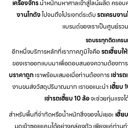
เครื่องจักร
น้ำหนักมหาศาลเข้าสู่ไลน์ผลิต ครอบ
งานโกดัง
ไปจนถึงโปรเจกต์ระดับ
รถเครนงาน
แบรนด์ของเราเป็นศูนย์รวม
รถบรรทุกติดเครน
อีกหนึ่งบริการหลักที่เราภาคภูมิใจคือ
รถเฮี๊ยบให้
ของเราออกแบบมาเพื่อตอบสนองความต้องการ
บราคาถูก
เราพร้อมเสมอเมื่อท่านต้องการ
เช่ารถ
งานขนส่งวัสดุปริมาณมาก เราขอแนะนำ
เฮี๊ยบ 
เช่ารถเฮี๊ยบ 10 ล้อ
จะช่วยทุ่นแรงไ
สำหรับพื้นที่จำกัดหรือน้ำหนักสิ่งของไม่เยอะ
เฮี๊ย
มุดเข้าซอยแคบได้อย่างคล่องตัว เพียงแค่ท่าน