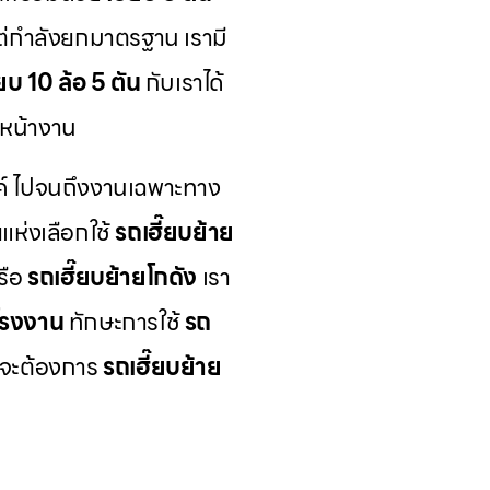
แต่กำลังยกมาตรฐาน เรามี
๊ยบ 10 ล้อ 5 ตัน
กับเราได้
หน้างาน
์ ไปจนถึงงานเฉพาะทาง
ห่งเลือกใช้
รถเฮี๊ยบย้าย
รือ
รถเฮี๊ยบย้ายโกดัง
เรา
โรงงาน
ทักษะการใช้
รถ
ุณจะต้องการ
รถเฮี๊ยบย้าย