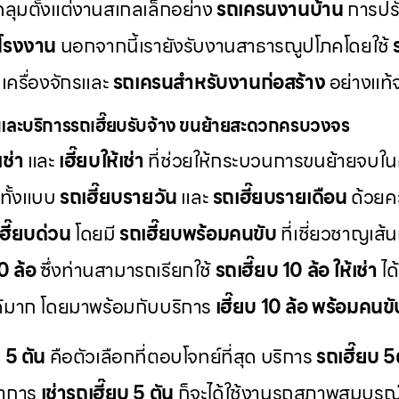
คลุมตั้งแต่งานสเกลเล็กอย่าง
รถเครนงานบ้าน
การปรับ
โรงงาน
นอกจากนี้เรายังรับงานสาธารณูปโภคโดยใช้
เครื่องจักรและ
รถเครนสำหรับงานก่อสร้าง
อย่างแท้จ
และบริการรถเฮี๊ยบรับจ้าง ขนย้ายสะดวกครบวงจร
เช่า
และ
เฮี๊ยบให้เช่า
ที่ช่วยให้กระบวนการขนย้ายจบใน
ทั้งแบบ
รถเฮี๊ยบรายวัน
และ
รถเฮี๊ยบรายเดือน
ด้วยคว
เฮี๊ยบด่วน
โดยมี
รถเฮี๊ยบพร้อมคนขับ
ที่เชี่ยวชาญเส
10 ล้อ
ซึ่งท่านสามารถเรียกใช้
รถเฮี๊ยบ 10 ล้อ ให้เช่า
ได
ด้มาก โดยมาพร้อมกับบริการ
เฮี๊ยบ 10 ล้อ พร้อมคนขั
บ 5 ตัน
คือตัวเลือกที่ตอบโจทย์ที่สุด บริการ
รถเฮี๊ยบ 5ต
ทำการ
เช่ารถเฮี๊ยบ 5 ตัน
ก็จะได้ใช้งานรถสภาพสมบูรณ