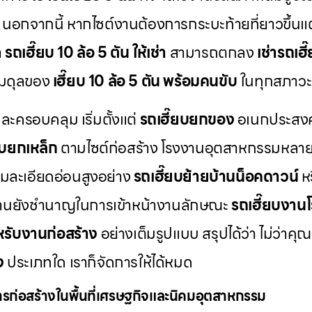
ง นอกจากนี้ หากไซต์งานต้องการกระบะท้ายที่ยาวขึ้น
า
รถเฮี๊ยบ 10 ล้อ 5 ตัน ให้เช่า
สามารถตกลง
เช่ารถเฮี
มสมดุลของ
เฮี๊ยบ 10 ล้อ 5 ตัน พร้อมคนขับ
ในทุกสภาวะ
ครอบคลุม เริ่มตั้งแต่
รถเฮี๊ยบยกของ
อเนกประสงค
ยบยกเหล็ก
ตามไซต์ก่อสร้าง โรงงานอุตสาหกรรมหลายแ
ามละเอียดอ่อนสูงอย่าง
รถเฮี๊ยบย้ายบ้านน็อคดาวน์
ห
มงานยังชำนาญในการเข้าหน้างานลักษณะ
รถเฮี๊ยบงาน
หรับงานก่อสร้าง
อย่างเต็มรูปแบบ สรุปได้ว่า ไม่ว่าค
ง
ประเภทใด เราก็จัดการให้ได้หมด
รก่อสร้างในพื้นที่เศรษฐกิจและนิคมอุตสาหกรรม