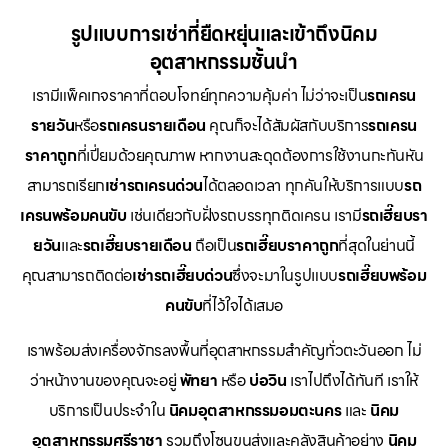
รูปแบบการเช่าที่ยืดหยุ่นและเข้าถึงนิคม
อุตสาหกรรมชั้นนำ
เรามีแพ็คเกจราคาที่ตอบโจทย์ทุกความคุ้มค่า ไม่ว่าจะเป็น
รถเครน
รายวัน
หรือ
รถเครนรายเดือน
คุณก็จะได้สัมผัสกับบริการ
รถเครน
ราคาถูก
ที่เปี่ยมด้วยคุณภาพ หากงานสะดุดต้องการใช้งานกะทันหัน
สามารถเรียก
เช่ารถเครนด่วน
ได้ตลอดเวลา ทุกคันให้บริการแบบ
รถ
เครนพร้อมคนขับ
เช่นเดียวกับฝั่งรถบรรทุกติดเครน เรามี
รถเฮี๊ยบรา
ยวัน
และ
รถเฮี๊ยบรายเดือน
ถือเป็น
รถเฮี๊ยบราคาถูก
ที่สุดในย่านนี้
คุณสามารถติดต่อ
เช่ารถเฮี๊ยบด่วน
ซึ่งจะมาในรูปแบบ
รถเฮี๊ยบพร้อม
คนขับ
ที่ไว้ใจได้เสมอ
เราพร้อมส่งเครื่องจักรลงพื้นที่อุตสาหกรรมสำคัญทั่วตะวันออก ไม่
ว่าหน้างานของคุณจะอยู่
พัทยา
หรือ
บ่อวิน
เราไปถึงได้ทันที เราให้
บริการเป็นประจำใน
นิคมอุตสาหกรรมอมตะนคร
และ
นิคม
อุตสาหกรรมศรีราชา
รวมถึงโซนขนส่งและคลังสินค้าอย่าง
นิคม