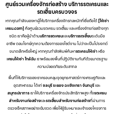
ศูนย์รวมเครื่องจักรก่อสร้าง บริการรถเครนและ
รถเฮี๊ยบครบวงจร
หากคุณกำลังมองหาผู้ให้บริการเครื่องจักรกลหนักที่เชื่อถือได้
[ให้เช่า
เครน.com]
คือศูนย์รวมรถเครน รถเฮี๊ยบ และเครื่องจักรก่อสร้างทุก
ชนิด เราคือผู้นำด้าน
บริการรถเครน
และ
บริการรถเฮี๊ยบ
ระดับมือ
อาชีพ ตอบโจทย์ทุกความต้องการของไซต์งาน ไม่ว่าจะเป็นโปรเจกต์
ขนาดเล็กหรือใหญ่ หากคุณกำลังพิมพ์ค้นหา
รถเครนให้เช่า
หรือ
เครนให้เช่า
ใกล้ฉัน
เราพร้อมลงพื้นที่ปฏิบัติงานทันทีด้วยมาตรฐาน
ความปลอดภัยระดับสากล
พื้นที่ให้บริการของเราครอบคลุมจุดยุทธศาสตร์ทางเศรษฐกิจและ
อุตสาหกรรม ได้แก่
ชลบุรี
ระยอง
ฉะเชิงเทรา
จันทบุรี
และ
สมุทรปราการ
เราให้บริการเครื่องจักรประสิทธิภาพสูง ทั้ง
รถเครน
สำหรับงานก่อสร้าง
และ
รถเฮี๊ยบสำหรับงานก่อสร้าง
ที่ผ่านการ
ตรวจเช็คสภาพอย่างเข้มงวด เพื่อให้ผู้รับเหมาและเจ้าของโครงการ