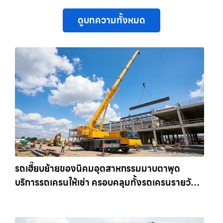
ดูบทความทั้งหมด
รถเฮี๊ยบย้ายของนิคมอุตสาหกรรมมาบตาพุด
บริการรถเครนให้เช่า ครอบคลุมทั้งรถเครนรายวัน
และรถเครนรายเดือน ตอบโจทย์ทุกไซต์งาน ให้เช่า
เครน.com