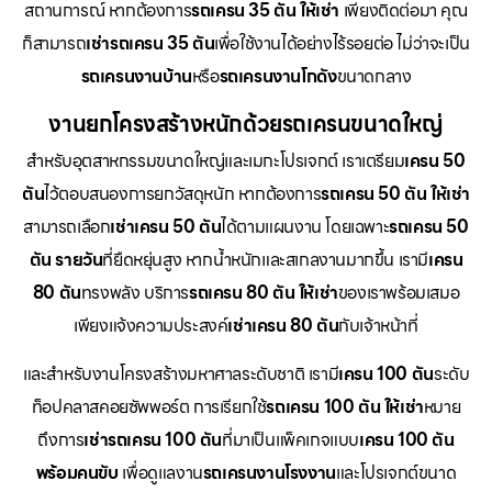
สถานการณ์ หากต้องการ
รถเครน 35 ตัน ให้เช่า
เพียงติดต่อมา คุณ
ก็สามารถ
เช่ารถเครน 35 ตัน
เพื่อใช้งานได้อย่างไร้รอยต่อ ไม่ว่าจะเป็น
รถเครนงานบ้าน
หรือ
รถเครนงานโกดัง
ขนาดกลาง
งานยกโครงสร้างหนักด้วยรถเครนขนาดใหญ่
สำหรับอุตสาหกรรมขนาดใหญ่และเมกะโปรเจกต์ เราเตรียม
เครน 50
ตัน
ไว้ตอบสนองการยกวัสดุหนัก หากต้องการ
รถเครน 50 ตัน ให้เช่า
สามารถเลือก
เช่าเครน 50 ตัน
ได้ตามแผนงาน โดยเฉพาะ
รถเครน 50
ตัน รายวัน
ที่ยืดหยุ่นสูง หากน้ำหนักและสเกลงานมากขึ้น เรามี
เครน
80 ตัน
ทรงพลัง บริการ
รถเครน 80 ตัน ให้เช่า
ของเราพร้อมเสมอ
เพียงแจ้งความประสงค์
เช่าเครน 80 ตัน
กับเจ้าหน้าที่
และสำหรับงานโครงสร้างมหาศาลระดับชาติ เรามี
เครน 100 ตัน
ระดับ
ท็อปคลาสคอยซัพพอร์ต การเรียกใช้
รถเครน 100 ตัน ให้เช่า
หมาย
ถึงการ
เช่ารถเครน 100 ตัน
ที่มาเป็นแพ็คเกจแบบ
เครน 100 ตัน
พร้อมคนขับ
เพื่อดูแลงาน
รถเครนงานโรงงาน
และโปรเจกต์ขนาด