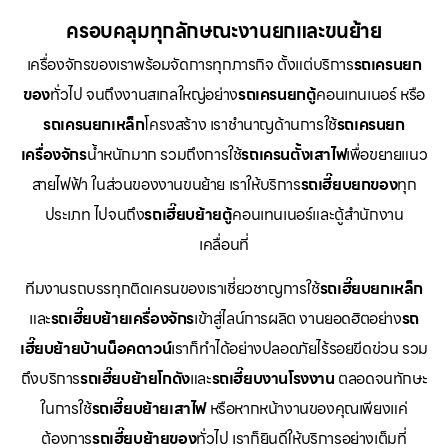
ครอบคลุมทุกลักษณะงานยกและขนย้าย
เครื่องจักรของเราพร้อมจัดการทุกภารกิจ ตั้งแต่บริการ
รถเครนยก
ของ
ทั่วไป จนถึงงานสเกลใหญ่อย่าง
รถเครนยกตู้
คอนเทนเนอร์ หรือ
รถเครนยกเหล็ก
โครงสร้าง เราชำนาญด้านการใช้
รถเครนยก
เครื่องจักร
น้ำหนักมาก รวมถึงการใช้
รถเครนตั้งเสาไฟ
เพื่อขยายแนว
สายไฟฟ้า ในส่วนของงานขนย้าย เราให้บริการ
รถเฮี๊ยบยกของ
ทุก
ประเภท ไปจนถึง
รถเฮี๊ยบย้ายตู้
คอนเทนเนอร์และตู้สำนักงาน
เคลื่อนที่
ทีมงานรถบรรทุกติดเครนของเราเชี่ยวชาญการใช้
รถเฮี๊ยบยกเหล็ก
และ
รถเฮี๊ยบย้ายเครื่องจักร
เข้าสู่ไลน์การผลิต งานยอดฮิตอย่าง
รถ
เฮี๊ยบย้ายบ้านน็อคดาวน์
เราก็ทำได้อย่างปลอดภัยไร้รอยขีดข่วน รวม
ถึงบริการ
รถเฮี๊ยบย้ายโกดัง
และ
รถเฮี๊ยบงานโรงงาน
ตลอดจนทักษะ
ในการใช้
รถเฮี๊ยบย้ายเสาไฟ
หรือหากหน้างานของคุณเพียงแค่
ต้องการ
รถเฮี๊ยบย้ายของ
ทั่วไป เราก็ยินดีให้บริการอย่างเต็มที่