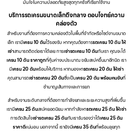
มั่นใจในความปลอดภัยสูงสุดทุกครั้งที่เรียกใช้งาน
บริการรถเครนขนาดเล็กถึงกลาง ตอบโจทย์ความ
คล่องตัว
สำหรับงานที่ต้องการความคล่องตัวในพื้นที่จำกัดหรือไซต์งานขนาด
เล็ก เรามี
เครน 10 ตัน
ไว้รองรับ หากคุณต้องการ
รถเครน 10 ตัน ให้
เช่า
สามารถติดต่อเราได้เลย การ
เช่ารถเครน 10 ตัน
กับเรา คุณจะได้
เครน 10 ตัน ราคาถูก
ที่คุ้มค่างบประมาณ ขยับสเปคขึ้นมาอีกนิด เรา
มี
เครน 20 ตัน
พร้อมให้บริการ หากมองหา
รถเครน 20 ตัน ให้เช่า
คุณสามารถ
เช่ารถเครน 20 ตัน
ซึ่งเป็น
เครน 20 ตัน พร้อมคนขับ
ที่
ชำนาญเส้นทางและการยก
สำหรับงานระดับกลางที่ต้องการกำลังยกและระยะความสูงที่เพิ่มขึ้น
เรามี
เครน 25 ตัน
สเปคยอดนิยม หากกำลังหา
รถเครน 25 ตัน ให้เช่า
การตัดสินใจ
เช่ารถเครน 25 ตัน
กับเรารับรองว่าได้
เครน 25 ตัน
ราคาดี
แน่นอน นอกจากนี้ เรายังมี
เครน 35 ตัน
ที่พร้อมลุยทุก