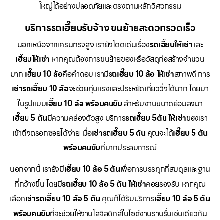
ใหญ่ได้อย่างปลอดภัยและตรงตามหลักวิศวกรรม
บริการรถเฮี๊ยบรับจ้าง ขนย้ายสะดวกรวดเร็ว
นอกเหนือจากเครนทรงสูง เรายังโดดเด่นเรื่อง
รถเฮี๊ยบให้เช่า
และ
เฮี๊ยบให้เช่า
หากคุณต้องการขนย้ายของหรือวัสดุก่อสร้างจำนวน
มาก
เฮี๊ยบ 10 ล้อ
คือคำตอบ เรามี
รถเฮี๊ยบ 10 ล้อ ให้เช่า
สภาพดี การ
เช่ารถเฮี๊ยบ 10 ล้อ
จะช่วยทุ่นแรงและประหยัดเที่ยววิ่งได้มาก โดยมา
ในรูปแบบ
เฮี๊ยบ 10 ล้อ พร้อมคนขับ
สำหรับงานขนาดย่อมลงมา
เฮี๊ยบ 5 ตัน
มีความคล่องตัวสูง บริการ
รถเฮี๊ยบ 5ตัน ให้เช่า
ของเรา
เข้าถึงตรอกซอยได้ง่าย เมื่อ
เช่ารถเฮี๊ยบ 5 ตัน
คุณจะได้
เฮี๊ยบ 5 ตัน
พร้อมคนขับ
ที่มากประสบการณ์
นอกจากนี้ เรายังมี
เฮี๊ยบ 10 ล้อ 5 ตัน
เพื่อการบรรทุกที่สมดุลและฐาน
ที่กว้างขึ้น โดยมี
รถเฮี๊ยบ 10 ล้อ 5 ตัน ให้เช่า
คอยรองรับ หากคุณ
เลือก
เช่ารถเฮี๊ยบ 10 ล้อ 5 ตัน
คุณก็ได้รับบริการ
เฮี๊ยบ 10 ล้อ 5 ตัน
พร้อมคนขับ
ที่จะช่วยให้งานโลจิสติกส์ในไซต์งานราบรื่นเช่นเดียวกัน