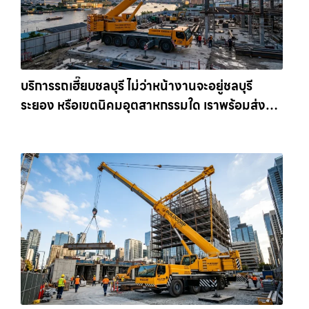
บริการรถเฮี๊ยบชลบุรี ไม่ว่าหน้างานจะอยู่ชลบุรี
ระยอง หรือเขตนิคมอุตสาหกรรมใด เราพร้อมส่งรถ
เข้าหน้างานทันที ให้เช่าเครน.com