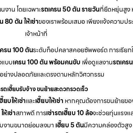
ผนงาน โดยเฉพาะ
รถเครน 50 ตัน รายวัน
ที่ยืดหยุ่นส
 80 ตัน ให้เช่า
ของเราพร้อมเสมอ เพียงแจ้งความประ
เจ้าหน้าที่
เครน 100 ตัน
ระดับท็อปคลาสคอยซัพพอร์ต การเรียกใ
กจแบบ
เครน 100 ตัน พร้อมคนขับ
เพื่อดูแลงาน
รถเคร
้อย่างปลอดภัยและตรงตามหลักวิศวกรรม
รถเฮี๊ยบรับจ้าง ขนย้ายสะดวกรวดเร็ว
ี๊ยบให้เช่า
และ
เฮี๊ยบให้เช่า
หากคุณต้องการขนย้ายของห
ให้เช่า
สภาพดี การ
เช่ารถเฮี๊ยบ 10 ล้อ
จะช่วยทุ่นแรงแล
ับงานขนาดย่อมลงมา
เฮี๊ยบ 5 ตัน
มีความคล่องตัวสูง