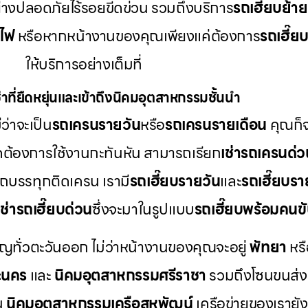
ย่างปลอดภัยไร้รอยขีดข่วน รวมถึงบริการ
รถเฮี๊ยบย้า
าไฟ
หรือหากหน้างานของคุณเพียงแค่ต้องการ
รถเฮี๊ย
ให้บริการอย่างเต็มที่
าที่ยืดหยุ่นและเข้าถึงนิคมอุตสาหกรรมชั้นนำ
ว่าจะเป็น
รถเครนรายวัน
หรือ
รถเครนรายเดือน
คุณก็จ
ดต้องการใช้งานกะทันหัน สามารถเรียก
เช่ารถเครนด่ว
รถบรรทุกติดเครน เรามี
รถเฮี๊ยบรายวัน
และ
รถเฮี๊ยบรา
เช่ารถเฮี๊ยบด่วน
ซึ่งจะมาในรูปแบบ
รถเฮี๊ยบพร้อมคนข
ัญทั่วตะวันออก ไม่ว่าหน้างานของคุณจะอยู่
พัทยา
หร
ะนคร
และ
นิคมอุตสาหกรรมศรีราชา
รวมถึงโซนขนส่งแ
น
นิคมอุตสาหกรรมเครือสหพัฒน์
เครือข่ายของเราย