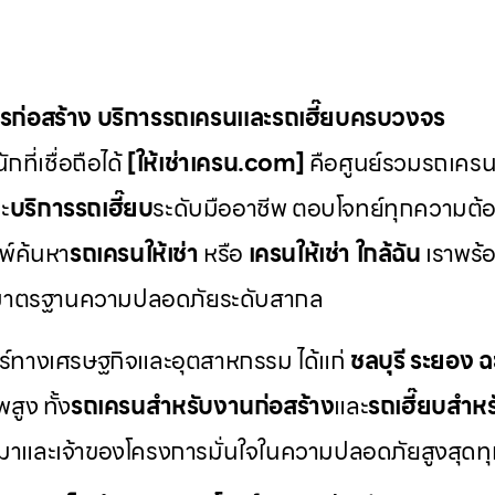
ักรก่อสร้าง บริการรถเครนและรถเฮี๊ยบครบวงจร
ที่เชื่อถือได้
[ให้เช่าเครน.com]
คือศูนย์รวมรถเครน ร
ะ
บริการรถเฮี๊ยบ
ระดับมืออาชีพ ตอบโจทย์ทุกความต้อ
พ์ค้นหา
รถเครนให้เช่า
หรือ
เครนให้เช่า
ใกล้ฉัน
เราพร้อ
มาตรฐานความปลอดภัยระดับสากล
ตร์ทางเศรษฐกิจและอุตสาหกรรม ได้แก่
ชลบุรี
ระยอง
ฉ
สูง ทั้ง
รถเครนสำหรับงานก่อสร้าง
และ
รถเฮี๊ยบสำห
เหมาและเจ้าของโครงการมั่นใจในความปลอดภัยสูงสุดทุกค