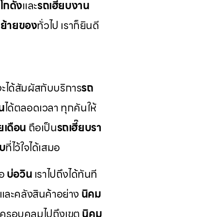
ยโกดัง
และ
รถเฮี๊ยบงาน
บย้ายของ
ทั่วไป เราก็ยินดี
ะได้สัมผัสกับบริการ
รถ
น
ได้ตลอดเวลา ทุกคันให้
ยเดือน
ถือเป็น
รถเฮี๊ยบรา
ับ
ที่ไว้ใจได้เสมอ
ือ
บ่อวิน
เราไปถึงได้ทันที
ละคลังสินค้าอย่าง
นิคม
ังครอบคลุมไปถึงเขต
นิคม