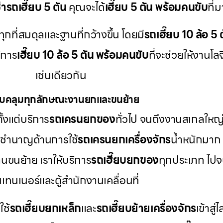
ช่ารถเฮี๊ยบ 5 ตัน
คุณจะได้
เฮี๊ยบ 5 ตัน พร้อมคนขับ
ที่
ุกที่สมดุลและฐานที่กว้างขึ้น โดยมี
รถเฮี๊ยบ 10 ล้อ 5 ต
ิการ
เฮี๊ยบ 10 ล้อ 5 ตัน พร้อมคนขับ
ที่จะช่วยให้งานโล
เช่นเดียวกัน
บคลุมทุกลักษณะงานยกและขนย้าย
้งแต่บริการ
รถเครนยกของ
ทั่วไป จนถึงงานสเกลใหญ
ราชำนาญด้านการใช้
รถเครนยกเครื่องจักร
น้ำหนักมาก 
นขนย้าย เราให้บริการ
รถเฮี๊ยบยกของ
ทุกประเภท ไปจ
เทนเนอร์และตู้สำนักงานเคลื่อนที่
ช้
รถเฮี๊ยบยกเหล็ก
และ
รถเฮี๊ยบย้ายเครื่องจักร
เข้าสู