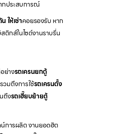
มากประสบการณ์
ัน ให้เช่า
คอยรองรับ หาก
จิสติกส์ในไซต์งานราบรื่น
่อย่าง
รถเครนยกตู้
รวมถึงการใช้
รถเครนตั้ง
นถึง
รถเฮี๊ยบย้ายตู้
่ไลน์การผลิต งานยอดฮิต