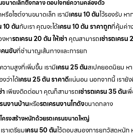
นขนาดเล็กถึงกลาง ตอบโจทย์ความคล่องตัว
ดหรือไซต์งานขนาดเล็ก เรามี
เครน 10 ตัน
ไว้รองรับ ห
น 10 ตัน
กับเรา คุณจะได้
เครน 10 ตัน ราคาถูก
ที่คุ้มค
มองหา
รถเครน 20 ตัน ให้เช่า
คุณสามารถ
เช่ารถเครน 
มคนขับ
ที่ชำนาญเส้นทางและการยก
สูงที่เพิ่มขึ้น เรามี
เครน 25 ตัน
สเปคยอดนิยม หา
องว่าได้
เครน 25 ตัน ราคาดี
แน่นอน นอกจากนี้ เรายังม
่า
เพียงติดต่อมา คุณก็สามารถ
เช่ารถเครน 35 ตัน
เพ
รนงานบ้าน
หรือ
รถเครนงานโกดัง
ขนาดกลาง
โครงสร้างหนักด้วยรถเครนขนาดใหญ่
เราเตรียม
เครน 50 ตัน
ไว้ตอบสนองการยกวัสดุหนัก 