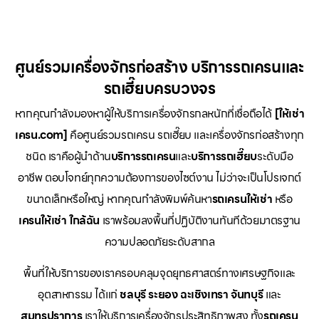
ศูนย์รวมเครื่องจักรก่อสร้าง บริการรถเครนและ
รถเฮี๊ยบครบวงจร
หากคุณกำลังมองหาผู้ให้บริการเครื่องจักรกลหนักที่เชื่อถือได้
[ให้เช่า
เครน.com]
คือศูนย์รวมรถเครน รถเฮี๊ยบ และเครื่องจักรก่อสร้างทุก
ชนิด เราคือผู้นำด้าน
บริการรถเครน
และ
บริการรถเฮี๊ยบ
ระดับมือ
อาชีพ ตอบโจทย์ทุกความต้องการของไซต์งาน ไม่ว่าจะเป็นโปรเจกต์
ขนาดเล็กหรือใหญ่ หากคุณกำลังพิมพ์ค้นหา
รถเครนให้เช่า
หรือ
เครนให้เช่า
ใกล้ฉัน
เราพร้อมลงพื้นที่ปฏิบัติงานทันทีด้วยมาตรฐาน
ความปลอดภัยระดับสากล
พื้นที่ให้บริการของเราครอบคลุมจุดยุทธศาสตร์ทางเศรษฐกิจและ
อุตสาหกรรม ได้แก่
ชลบุรี
ระยอง
ฉะเชิงเทรา
จันทบุรี
และ
สมุทรปราการ
เราให้บริการเครื่องจักรประสิทธิภาพสูง ทั้ง
รถเครน