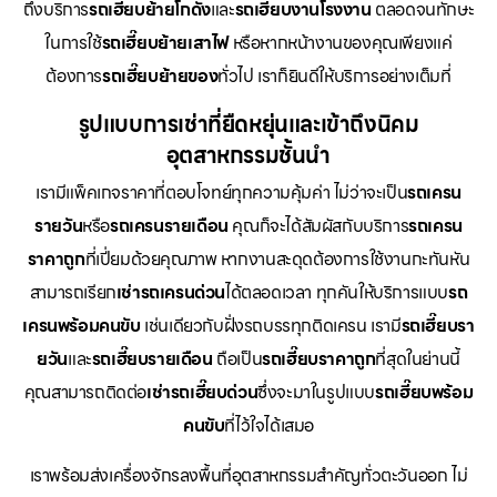
ถึงบริการ
รถเฮี๊ยบย้ายโกดัง
และ
รถเฮี๊ยบงานโรงงาน
ตลอดจนทักษะ
ในการใช้
รถเฮี๊ยบย้ายเสาไฟ
หรือหากหน้างานของคุณเพียงแค่
ต้องการ
รถเฮี๊ยบย้ายของ
ทั่วไป เราก็ยินดีให้บริการอย่างเต็มที่
รูปแบบการเช่าที่ยืดหยุ่นและเข้าถึงนิคม
อุตสาหกรรมชั้นนำ
เรามีแพ็คเกจราคาที่ตอบโจทย์ทุกความคุ้มค่า ไม่ว่าจะเป็น
รถเครน
รายวัน
หรือ
รถเครนรายเดือน
คุณก็จะได้สัมผัสกับบริการ
รถเครน
ราคาถูก
ที่เปี่ยมด้วยคุณภาพ หากงานสะดุดต้องการใช้งานกะทันหัน
สามารถเรียก
เช่ารถเครนด่วน
ได้ตลอดเวลา ทุกคันให้บริการแบบ
รถ
เครนพร้อมคนขับ
เช่นเดียวกับฝั่งรถบรรทุกติดเครน เรามี
รถเฮี๊ยบรา
ยวัน
และ
รถเฮี๊ยบรายเดือน
ถือเป็น
รถเฮี๊ยบราคาถูก
ที่สุดในย่านนี้
คุณสามารถติดต่อ
เช่ารถเฮี๊ยบด่วน
ซึ่งจะมาในรูปแบบ
รถเฮี๊ยบพร้อม
คนขับ
ที่ไว้ใจได้เสมอ
เราพร้อมส่งเครื่องจักรลงพื้นที่อุตสาหกรรมสำคัญทั่วตะวันออก ไม่