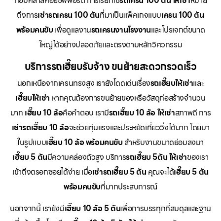
ท็อปคลาสคอยซัพพอร์ต การเรียกใช้
รถเครน 100 ตัน ให้เช่า
หมาย
ถึงการ
เช่ารถเครน 100 ตัน
ที่มาเป็นแพ็คเกจแบบ
เครน 100 ตัน
พร้อมคนขับ
เพื่อดูแลงาน
รถเครนงานโรงงาน
และโปรเจกต์ขนาด
ใหญ่ได้อย่างปลอดภัยและตรงตามหลักวิศวกรรม
บริการรถเฮี๊ยบรับจ้าง ขนย้ายสะดวกรวดเร็ว
นอกเหนือจากเครนทรงสูง เรายังโดดเด่นเรื่อง
รถเฮี๊ยบให้เช่า
และ
เฮี๊ยบให้เช่า
หากคุณต้องการขนย้ายของหรือวัสดุก่อสร้างจำนวน
มาก
เฮี๊ยบ 10 ล้อ
คือคำตอบ เรามี
รถเฮี๊ยบ 10 ล้อ ให้เช่า
สภาพดี การ
เช่ารถเฮี๊ยบ 10 ล้อ
จะช่วยทุ่นแรงและประหยัดเที่ยววิ่งได้มาก โดยมา
ในรูปแบบ
เฮี๊ยบ 10 ล้อ พร้อมคนขับ
สำหรับงานขนาดย่อมลงมา
เฮี๊ยบ 5 ตัน
มีความคล่องตัวสูง บริการ
รถเฮี๊ยบ 5ตัน ให้เช่า
ของเรา
เข้าถึงตรอกซอยได้ง่าย เมื่อ
เช่ารถเฮี๊ยบ 5 ตัน
คุณจะได้
เฮี๊ยบ 5 ตัน
พร้อมคนขับ
ที่มากประสบการณ์
นอกจากนี้ เรายังมี
เฮี๊ยบ 10 ล้อ 5 ตัน
เพื่อการบรรทุกที่สมดุลและฐาน