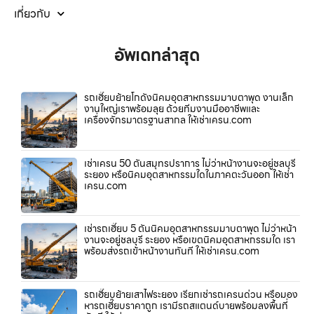
เกี่ยวกับ
อัพเดทล่าสุด
รถเฮี๊ยบย้ายโกดังนิคมอุตสาหกรรมมาบตาพุด งานเล็ก
งานใหญ่เราพร้อมลุย ด้วยทีมงานมืออาชีพและ
เครื่องจักรมาตรฐานสากล ให้เช่าเครน.com
เช่าเครน 50 ตันสมุทรปราการ ไม่ว่าหน้างานจะอยู่ชลบุรี
ระยอง หรือนิคมอุตสาหกรรมใดในภาคตะวันออก ให้เช่า
เครน.com
เช่ารถเฮี๊ยบ 5 ตันนิคมอุตสาหกรรมมาบตาพุด ไม่ว่าหน้า
งานจะอยู่ชลบุรี ระยอง หรือเขตนิคมอุตสาหกรรมใด เรา
พร้อมส่งรถเข้าหน้างานทันที ให้เช่าเครน.com
รถเฮี๊ยบย้ายเสาไฟระยอง เรียกเช่ารถเครนด่วน หรือมอง
หารถเฮี๊ยบราคาถูก เรามีรถสแตนด์บายพร้อมลงพื้นที่