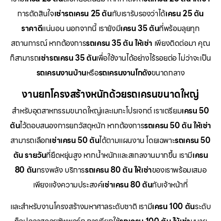
การตัดสินใจ
เช่ารถเครน 25 ตัน
กับเรารับรองว่าได้
เครน 25 ตัน
ราคาดี
แน่นอน นอกจากนี้ เรายังมี
เครน 35 ตัน
ที่พร้อมลุยทุก
สถานการณ์ หากต้องการ
รถเครน 35 ตัน ให้เช่า
เพียงติดต่อมา คุณ
ก็สามารถ
เช่ารถเครน 35 ตัน
เพื่อใช้งานได้อย่างไร้รอยต่อ ไม่ว่าจะเป็น
รถเครนงานบ้าน
หรือ
รถเครนงานโกดัง
ขนาดกลาง
งานยกโครงสร้างหนักด้วยรถเครนขนาดใหญ่
สำหรับอุตสาหกรรมขนาดใหญ่และเมกะโปรเจกต์ เราเตรียม
เครน 50
ตัน
ไว้ตอบสนองการยกวัสดุหนัก หากต้องการ
รถเครน 50 ตัน ให้เช่า
สามารถเลือก
เช่าเครน 50 ตัน
ได้ตามแผนงาน โดยเฉพาะ
รถเครน 50
ตัน รายวัน
ที่ยืดหยุ่นสูง หากน้ำหนักและสเกลงานมากขึ้น เรามี
เครน
80 ตัน
ทรงพลัง บริการ
รถเครน 80 ตัน ให้เช่า
ของเราพร้อมเสมอ
เพียงแจ้งความประสงค์
เช่าเครน 80 ตัน
กับเจ้าหน้าที่
และสำหรับงานโครงสร้างมหาศาลระดับชาติ เรามี
เครน 100 ตัน
ระดับ