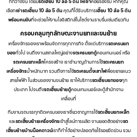
ที่กว้างขึ้น โดยมี
รถเฮี๊ยบ 10 ล้อ 5 ตัน ให้เช่า
คอยรองรับ หากคุณ
เลือก
เช่ารถเฮี๊ยบ 10 ล้อ 5 ตัน
คุณก็ได้รับบริการ
เฮี๊ยบ 10 ล้อ 5 ตัน
พร้อมคนขับ
ที่จะช่วยให้งานโลจิสติกส์ในไซต์งานราบรื่นเช่นเดียวกัน
ครอบคลุมทุกลักษณะงานยกและขนย้าย
เครื่องจักรของเราพร้อมจัดการทุกภารกิจ ตั้งแต่บริการ
รถเครนยก
ของ
ทั่วไป จนถึงงานสเกลใหญ่อย่าง
รถเครนยกตู้
คอนเทนเนอร์ หรือ
รถเครนยกเหล็ก
โครงสร้าง เราชำนาญด้านการใช้
รถเครนยก
เครื่องจักร
น้ำหนักมาก รวมถึงการใช้
รถเครนตั้งเสาไฟ
เพื่อขยายแนว
สายไฟฟ้า ในส่วนของงานขนย้าย เราให้บริการ
รถเฮี๊ยบยกของ
ทุก
ประเภท ไปจนถึง
รถเฮี๊ยบย้ายตู้
คอนเทนเนอร์และตู้สำนักงาน
เคลื่อนที่
ทีมงานรถบรรทุกติดเครนของเราเชี่ยวชาญการใช้
รถเฮี๊ยบยกเหล็ก
และ
รถเฮี๊ยบย้ายเครื่องจักร
เข้าสู่ไลน์การผลิต งานยอดฮิตอย่าง
รถ
เฮี๊ยบย้ายบ้านน็อคดาวน์
เราก็ทำได้อย่างปลอดภัยไร้รอยขีดข่วน รวม