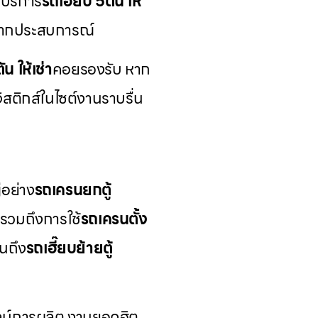
 บริการ
รถเฮี๊ยบ 5ตัน ให้
มากประสบการณ์
ัน ให้เช่า
คอยรองรับ หาก
จิสติกส์ในไซต์งานราบรื่น
่อย่าง
รถเครนยกตู้
รวมถึงการใช้
รถเครนตั้ง
นถึง
รถเฮี๊ยบย้ายตู้
่ไลน์การผลิต งานยอดฮิต