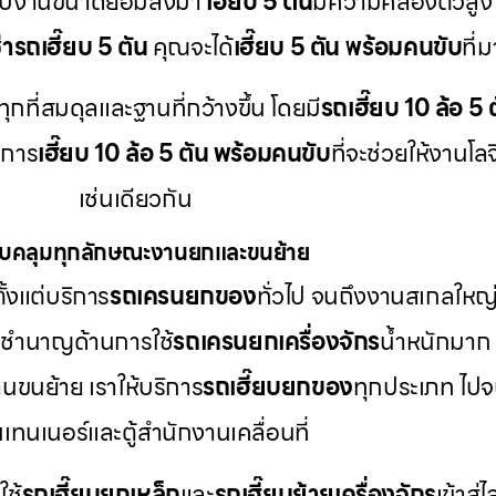
ับงานขนาดย่อมลงมา
เฮี๊ยบ 5 ตัน
มีความคล่องตัวสูง
ช่ารถเฮี๊ยบ 5 ตัน
คุณจะได้
เฮี๊ยบ 5 ตัน พร้อมคนขับ
ที่
ุกที่สมดุลและฐานที่กว้างขึ้น โดยมี
รถเฮี๊ยบ 10 ล้อ 5 ต
ิการ
เฮี๊ยบ 10 ล้อ 5 ตัน พร้อมคนขับ
ที่จะช่วยให้งานโล
เช่นเดียวกัน
บคลุมทุกลักษณะงานยกและขนย้าย
้งแต่บริการ
รถเครนยกของ
ทั่วไป จนถึงงานสเกลใหญ
ราชำนาญด้านการใช้
รถเครนยกเครื่องจักร
น้ำหนักมาก 
นขนย้าย เราให้บริการ
รถเฮี๊ยบยกของ
ทุกประเภท ไปจ
เทนเนอร์และตู้สำนักงานเคลื่อนที่
ช้
รถเฮี๊ยบยกเหล็ก
และ
รถเฮี๊ยบย้ายเครื่องจักร
เข้าสู