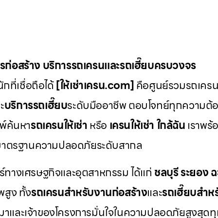
ักรก่อสร้าง บริการรถเครนและรถเฮี๊ยบครบวงจร
ที่เชื่อถือได้
[ให้เช่าเครน.com]
คือศูนย์รวมรถเครน ร
ะ
บริการรถเฮี๊ยบ
ระดับมืออาชีพ ตอบโจทย์ทุกความต้อ
พ์ค้นหา
รถเครนให้เช่า
หรือ
เครนให้เช่า
ใกล้ฉัน
เราพร้อ
มาตรฐานความปลอดภัยระดับสากล
ตร์ทางเศรษฐกิจและอุตสาหกรรม ได้แก่
ชลบุรี
ระยอง
ฉ
สูง ทั้ง
รถเครนสำหรับงานก่อสร้าง
และ
รถเฮี๊ยบสำห
เหมาและเจ้าของโครงการมั่นใจในความปลอดภัยสูงสุดทุกค