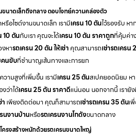
นขนาดเล็กถึงกลาง ตอบโจทย์ความคล่องตัว
ดหรือไซต์งานขนาดเล็ก เรามี
เครน 10 ตัน
ไว้รองรับ ห
น 10 ตัน
กับเรา คุณจะได้
เครน 10 ตัน ราคาถูก
ที่คุ้มค
มองหา
รถเครน 20 ตัน ให้เช่า
คุณสามารถ
เช่ารถเครน 
มคนขับ
ที่ชำนาญเส้นทางและการยก
สูงที่เพิ่มขึ้น เรามี
เครน 25 ตัน
สเปคยอดนิยม หา
องว่าได้
เครน 25 ตัน ราคาดี
แน่นอน นอกจากนี้ เรายังม
่า
เพียงติดต่อมา คุณก็สามารถ
เช่ารถเครน 35 ตัน
เพ
รนงานบ้าน
หรือ
รถเครนงานโกดัง
ขนาดกลาง
โครงสร้างหนักด้วยรถเครนขนาดใหญ่