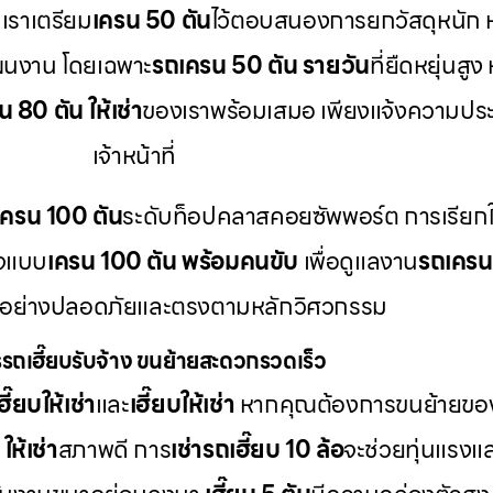
เราเตรียม
เครน 50 ตัน
ไว้ตอบสนองการยกวัสดุหนัก 
ผนงาน โดยเฉพาะ
รถเครน 50 ตัน รายวัน
ที่ยืดหยุ่นส
 80 ตัน ให้เช่า
ของเราพร้อมเสมอ เพียงแจ้งความประ
เจ้าหน้าที่
เครน 100 ตัน
ระดับท็อปคลาสคอยซัพพอร์ต การเรียกใ
กจแบบ
เครน 100 ตัน พร้อมคนขับ
เพื่อดูแลงาน
รถเคร
้อย่างปลอดภัยและตรงตามหลักวิศวกรรม
รถเฮี๊ยบรับจ้าง ขนย้ายสะดวกรวดเร็ว
ี๊ยบให้เช่า
และ
เฮี๊ยบให้เช่า
หากคุณต้องการขนย้ายของห
ให้เช่า
สภาพดี การ
เช่ารถเฮี๊ยบ 10 ล้อ
จะช่วยทุ่นแรงแล