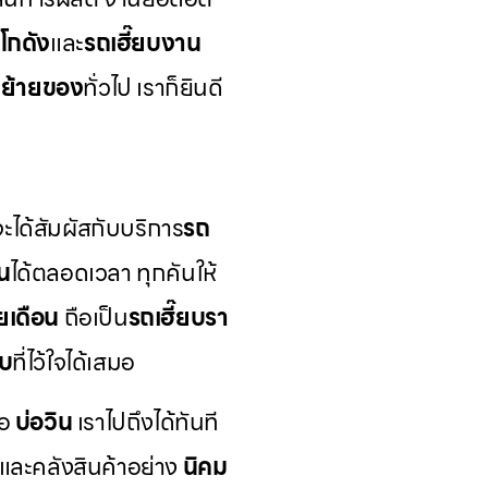
ยโกดัง
และ
รถเฮี๊ยบงาน
บย้ายของ
ทั่วไป เราก็ยินดี
ะได้สัมผัสกับบริการ
รถ
น
ได้ตลอดเวลา ทุกคันให้
ยเดือน
ถือเป็น
รถเฮี๊ยบรา
ับ
ที่ไว้ใจได้เสมอ
ือ
บ่อวิน
เราไปถึงได้ทันที
ละคลังสินค้าอย่าง
นิคม