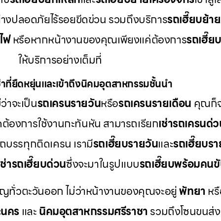
ย่างปลอดภัยไร้รอยขีดข่วน รวมถึงบริการ
รถเฮี๊ยบย้า
าไฟ
หรือหากหน้างานของคุณเพียงแค่ต้องการ
รถเฮี๊ย
ให้บริการอย่างเต็มที่
าที่ยืดหยุ่นและเข้าถึงนิคมอุตสาหกรรมชั้นนำ
ว่าจะเป็น
รถเครนรายวัน
หรือ
รถเครนรายเดือน
คุณก็จ
ดต้องการใช้งานกะทันหัน สามารถเรียก
เช่ารถเครนด่ว
รถบรรทุกติดเครน เรามี
รถเฮี๊ยบรายวัน
และ
รถเฮี๊ยบรา
เช่ารถเฮี๊ยบด่วน
ซึ่งจะมาในรูปแบบ
รถเฮี๊ยบพร้อมคนข
ัญทั่วตะวันออก ไม่ว่าหน้างานของคุณจะอยู่
พัทยา
หร
ะนคร
และ
นิคมอุตสาหกรรมศรีราชา
รวมถึงโซนขนส่งแ