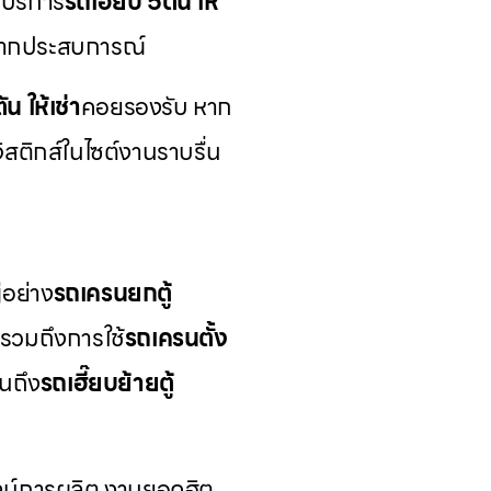
 บริการ
รถเฮี๊ยบ 5ตัน ให้
มากประสบการณ์
ัน ให้เช่า
คอยรองรับ หาก
จิสติกส์ในไซต์งานราบรื่น
่อย่าง
รถเครนยกตู้
รวมถึงการใช้
รถเครนตั้ง
นถึง
รถเฮี๊ยบย้ายตู้
่ไลน์การผลิต งานยอดฮิต