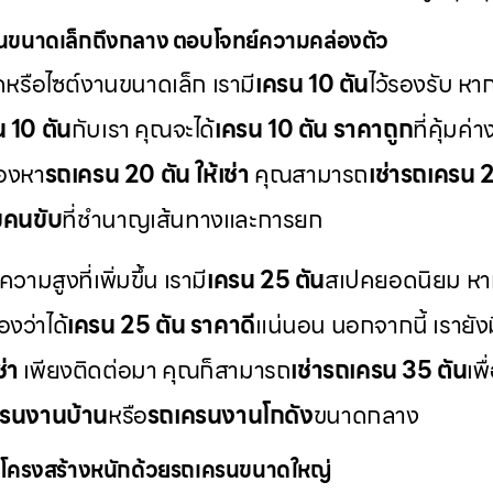
นขนาดเล็กถึงกลาง ตอบโจทย์ความคล่องตัว
ดหรือไซต์งานขนาดเล็ก เรามี
เครน 10 ตัน
ไว้รองรับ ห
น 10 ตัน
กับเรา คุณจะได้
เครน 10 ตัน ราคาถูก
ที่คุ้มค
มองหา
รถเครน 20 ตัน ให้เช่า
คุณสามารถ
เช่ารถเครน 
มคนขับ
ที่ชำนาญเส้นทางและการยก
สูงที่เพิ่มขึ้น เรามี
เครน 25 ตัน
สเปคยอดนิยม หา
องว่าได้
เครน 25 ตัน ราคาดี
แน่นอน นอกจากนี้ เรายังม
่า
เพียงติดต่อมา คุณก็สามารถ
เช่ารถเครน 35 ตัน
เพ
รนงานบ้าน
หรือ
รถเครนงานโกดัง
ขนาดกลาง
โครงสร้างหนักด้วยรถเครนขนาดใหญ่