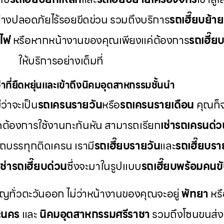
ย่างปลอดภัยไร้รอยขีดข่วน รวมถึงบริการ
รถเฮี๊ยบย้า
าไฟ
หรือหากหน้างานของคุณเพียงแค่ต้องการ
รถเฮี๊ย
ให้บริการอย่างเต็มที่
าที่ยืดหยุ่นและเข้าถึงนิคมอุตสาหกรรมชั้นนำ
ว่าจะเป็น
รถเครนรายวัน
หรือ
รถเครนรายเดือน
คุณก็จ
ดต้องการใช้งานกะทันหัน สามารถเรียก
เช่ารถเครนด่ว
รถบรรทุกติดเครน เรามี
รถเฮี๊ยบรายวัน
และ
รถเฮี๊ยบรา
เช่ารถเฮี๊ยบด่วน
ซึ่งจะมาในรูปแบบ
รถเฮี๊ยบพร้อมคนข
ัญทั่วตะวันออก ไม่ว่าหน้างานของคุณจะอยู่
พัทยา
หร
ะนคร
และ
นิคมอุตสาหกรรมศรีราชา
รวมถึงโซนขนส่งแ