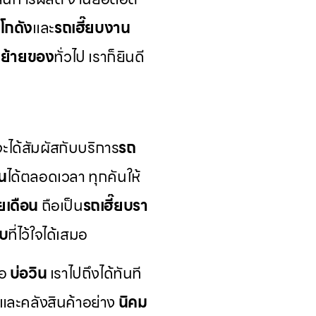
ยโกดัง
และ
รถเฮี๊ยบงาน
บย้ายของ
ทั่วไป เราก็ยินดี
ะได้สัมผัสกับบริการ
รถ
น
ได้ตลอดเวลา ทุกคันให้
ยเดือน
ถือเป็น
รถเฮี๊ยบรา
ับ
ที่ไว้ใจได้เสมอ
ือ
บ่อวิน
เราไปถึงได้ทันที
ละคลังสินค้าอย่าง
นิคม