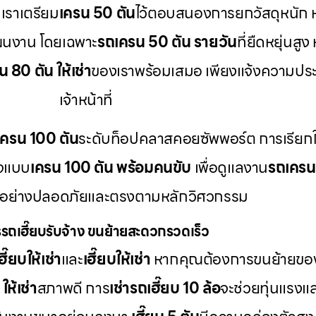
เราเตรียม
เครน 50 ตัน
ไว้ตอบสนองการยกวัสดุหนัก 
ผนงาน โดยเฉพาะ
รถเครน 50 ตัน รายวัน
ที่ยืดหยุ่นส
 80 ตัน ให้เช่า
ของเราพร้อมเสมอ เพียงแจ้งความประ
เจ้าหน้าที่
เครน 100 ตัน
ระดับท็อปคลาสคอยซัพพอร์ต การเรียกใ
กจแบบ
เครน 100 ตัน พร้อมคนขับ
เพื่อดูแลงาน
รถเคร
้อย่างปลอดภัยและตรงตามหลักวิศวกรรม
รถเฮี๊ยบรับจ้าง ขนย้ายสะดวกรวดเร็ว
ี๊ยบให้เช่า
และ
เฮี๊ยบให้เช่า
หากคุณต้องการขนย้ายของห
ให้เช่า
สภาพดี การ
เช่ารถเฮี๊ยบ 10 ล้อ
จะช่วยทุ่นแรงแล