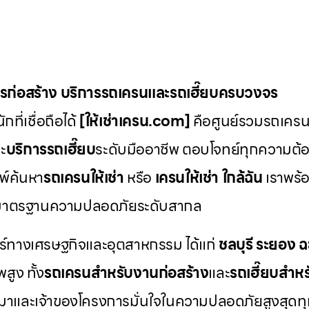
ักรก่อสร้าง บริการรถเครนและรถเฮี๊ยบครบวงจร
ที่เชื่อถือได้
[ให้เช่าเครน.com]
คือศูนย์รวมรถเครน ร
ะ
บริการรถเฮี๊ยบ
ระดับมืออาชีพ ตอบโจทย์ทุกความต้อ
พ์ค้นหา
รถเครนให้เช่า
หรือ
เครนให้เช่า
ใกล้ฉัน
เราพร้อ
มาตรฐานความปลอดภัยระดับสากล
ตร์ทางเศรษฐกิจและอุตสาหกรรม ได้แก่
ชลบุรี
ระยอง
ฉ
สูง ทั้ง
รถเครนสำหรับงานก่อสร้าง
และ
รถเฮี๊ยบสำห
เหมาและเจ้าของโครงการมั่นใจในความปลอดภัยสูงสุดทุกค