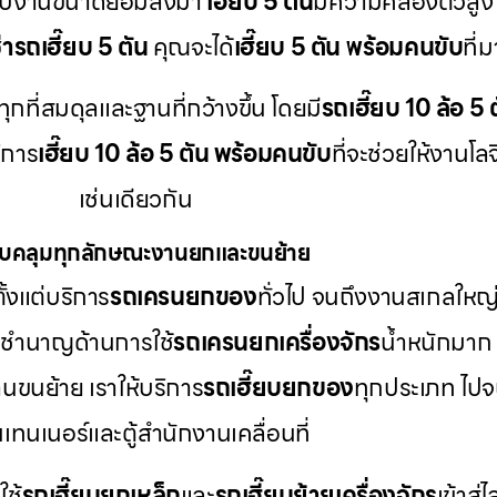
ับงานขนาดย่อมลงมา
เฮี๊ยบ 5 ตัน
มีความคล่องตัวสูง
ช่ารถเฮี๊ยบ 5 ตัน
คุณจะได้
เฮี๊ยบ 5 ตัน พร้อมคนขับ
ที่
ุกที่สมดุลและฐานที่กว้างขึ้น โดยมี
รถเฮี๊ยบ 10 ล้อ 5 ต
ิการ
เฮี๊ยบ 10 ล้อ 5 ตัน พร้อมคนขับ
ที่จะช่วยให้งานโล
เช่นเดียวกัน
บคลุมทุกลักษณะงานยกและขนย้าย
้งแต่บริการ
รถเครนยกของ
ทั่วไป จนถึงงานสเกลใหญ
ราชำนาญด้านการใช้
รถเครนยกเครื่องจักร
น้ำหนักมาก 
นขนย้าย เราให้บริการ
รถเฮี๊ยบยกของ
ทุกประเภท ไปจ
เทนเนอร์และตู้สำนักงานเคลื่อนที่
ช้
รถเฮี๊ยบยกเหล็ก
และ
รถเฮี๊ยบย้ายเครื่องจักร
เข้าสู