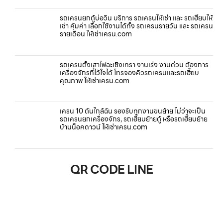
รถเครนยกตู้บ่อวิน บริการ รถเครนให้เช่า และ รถเฮี๊ยบให้
เช่า คุ้มค่า เลือกใช้งานได้ทั้ง รถเครนรายวัน และ รถเครน
รายเดือน ให้เช่าเครน.com
รถเครนตั้งเสาไฟฉะเชิงเทรา งานเร่ง งานด่วน ต้องการ
เครื่องจักรที่ไว้ใจได้ โทรจองคิวรถเครนและรถเฮี๊ยบ
คุณภาพ ให้เช่าเครน.com
เครน 10 ตันใกล้ฉัน รองรับทุกงานขนย้าย ไม่ว่าจะเป็น
รถเครนยกเครื่องจักร, รถเฮี๊ยบย้ายตู้ หรือรถเฮี๊ยบย้าย
บ้านน็อคดาวน์ ให้เช่าเครน.com
QR CODE LINE