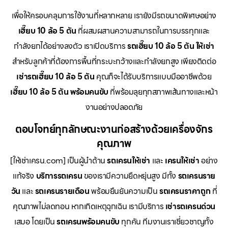
เพื่อให้ครอบคลุมการใช้งานที่หลากหลาย เรายังมีรถขนาดพิเศษอย่าง
เฮี๊ยบ 10 ล้อ 5 ตัน
ที่ผสมผสานความสามารถในการบรรทุกและ
กำลังยกได้อย่างลงตัว เราเปิดบริการ
รถเฮี๊ยบ 10 ล้อ 5 ตัน ให้เช่า
สำหรับลูกค้าที่ต้องการพื้นที่กระบะกว้างและกำลังยกสูง เพียงติดต่อ
เช่ารถเฮี๊ยบ 10 ล้อ 5 ตัน
คุณก็จะได้รับบริการแบบมืออาชีพด้วย
เฮี๊ยบ 10 ล้อ 5 ตัน พร้อมคนขับ
ที่พร้อมลุยทุกสภาพเส้นทางและหน้า
งานอย่างปลอดภัย
ตอบโจทย์ทุกลักษณะงานก่อสร้างด้วยเครื่องจักร
คุณภาพ
[ให้เช่าเครน.com] เป็นผู้นำด้าน
รถเครนให้เช่า
และ
เครนให้เช่า
อย่าง
แท้จริง
บริการรถเครน
ของเรามีความยืดหยุ่นสูง มีทั้ง
รถเครนราย
วัน
และ
รถเครนรายเดือน
พร้อมยืนยันความเป็น
รถเครนราคาถูก
ที่
คุณภาพไม่ลดทอน หากเกิดเหตุฉุกเฉิน เรามีบริการ
เช่ารถเครนด่วน
เสมอ โดยเป็น
รถเครนพร้อมคนขับ
ทุกคัน ทีมงานเราเชี่ยวชาญทั้ง