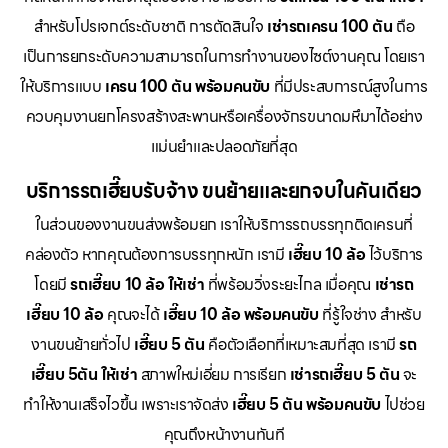
สำหรับโปรเจกต์ระดับชาติ การตัดสินใจ
เช่ารถเครน 100 ตัน
ถือ
เป็นการยกระดับความสามารถในการทำงานของไซต์งานคุณ โดยเรา
ให้บริการแบบ
เครน 100 ตัน พร้อมคนขับ
ที่มีประสบการณ์สูงในการ
ควบคุมงานยกโครงสร้างสะพานหรือเครื่องจักรขนาดมหึมาได้อย่าง
แม่นยำและปลอดภัยที่สุด
บริการรถเฮี๊ยบรับจ้าง ขนย้ายและยกจบในคันเดียว
ในส่วนของงานขนส่งพร้อมยก เราให้บริการรถบรรทุกติดเครนที่
คล่องตัว หากคุณต้องการบรรทุกหนัก เรามี
เฮี๊ยบ 10 ล้อ
ไว้บริการ
โดยมี
รถเฮี๊ยบ 10 ล้อ ให้เช่า
ที่พร้อมวิ่งระยะไกล เมื่อคุณ
เช่ารถ
เฮี๊ยบ 10 ล้อ
คุณจะได้
เฮี๊ยบ 10 ล้อ พร้อมคนขับ
ที่รู้ใจช่าง สำหรับ
งานขนย้ายทั่วไป
เฮี๊ยบ 5 ตัน
คือตัวเลือกที่เหมาะสมที่สุด เรามี
รถ
เฮี๊ยบ 5ตัน ให้เช่า
สภาพใหม่เอี่ยม การเรียก
เช่ารถเฮี๊ยบ 5 ตัน
จะ
ทำให้งานเสร็จไวขึ้น เพราะเราจัดส่ง
เฮี๊ยบ 5 ตัน พร้อมคนขับ
ไปช่วย
คุณถึงหน้างานทันที