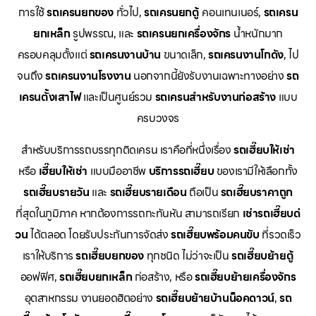
การใช้
รถเครนยกของ
ทั่วไป,
รถเครนยกตู้
คอนเทนเนอร์,
รถเครน
ยกเหล็ก
รูปพรรณ, และ
รถเครนยกเครื่องจักร
น้ำหนักมาก
ครอบคลุมตั้งแต่
รถเครนงานบ้าน
ขนาดเล็ก,
รถเครนงานโกดัง
, ไป
จนถึง
รถเครนงานโรงงาน
นอกจากนี้ยังรับงานเฉพาะทางอย่าง
รถ
เครนตั้งเสาไฟ
และเป็นศูนย์รวม
รถเครนสำหรับงานก่อสร้าง
แบบ
ครบวงจร
สำหรับบริการรถบรรทุกติดเครน เราคือที่หนึ่งเรื่อง
รถเฮี๊ยบให้เช่า
หรือ
เฮี๊ยบให้เช่า
แบบมืออาชีพ
บริการรถเฮี๊ยบ
ของเรามีให้เลือกทั้ง
รถเฮี๊ยบรายวัน
และ
รถเฮี๊ยบรายเดือน
ถือเป็น
รถเฮี๊ยบราคาถูก
ที่สุดในภูมิภาค หากต้องการรถกะทันหัน สามารถเรียก
เช่ารถเฮี๊ยบด่
วน
ได้ตลอด โดยรับประกันการจัดส่ง
รถเฮี๊ยบพร้อมคนขับ
ที่รวดเร็ว
เราให้บริการ
รถเฮี๊ยบยกของ
ทุกชนิด ไม่ว่าจะเป็น
รถเฮี๊ยบย้ายตู้
ออฟฟิศ,
รถเฮี๊ยบยกเหล็ก
ก่อสร้าง, หรือ
รถเฮี๊ยบย้ายเครื่องจักร
อุตสาหกรรม งานยอดฮิตอย่าง
รถเฮี๊ยบย้ายบ้านน็อคดาวน์
,
รถ