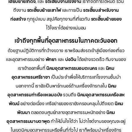
เฮี๊ยบย้ายโกดัง
, และ
รถเฮี๊ยบงานโรงงาน
เราก็จัดการได้หมด รวม
ถึงงาน
รถเฮี๊ยบย้ายเสาไฟ
และการเป็น
รถเฮี๊ยบสำหรับงาน
ก่อสร้าง
ทุกรูปแบบ สรุปคือทุกงานที่เกี่ยวกับ
รถเฮี๊ยบย้ายของ
ไว้ใจเราได้อย่างแน่นอน
เข้าถึงทุกพื้นที่อุตสาหกรรมในภาคตะวันออก
ด้วยฐานปฏิบัติการที่กว้างขวาง เราพร้อมส่งรถเข้าสู่เมืองท่องเที่ยว
และอุตสาหกรรมอย่าง
พัทยา
และ
บ่อวิน
ได้อย่างรวดเร็ว ทีมงานของ
เราเข้าออกพื้นที่
นิคมอุตสาหกรรมอมตะนคร
และ
นิคม
อุตสาหกรรมศรีราชา
เป็นประจำเพื่อให้บริการแก่โรงงานชั้นนำ
นอกจากนี้ เรายังเป็นพาร์ทเนอร์ด้านเครื่องจักรกลใน
นิคม
อุตสาหกรรมท่าเรือแหลมฉบัง
รวมถึง
นิคมอุตสาหกรรมเครือสห
พัฒน์
อย่างต่อเนื่อง เครือข่ายของเรายังครอบคลุมไปถึงเขต
นิคม
พัฒนา
ตลอดจนศูนย์กลางอุตสาหกรรมหนักอย่าง
นิคม
อุตสาหกรรมมาบตาพุด
ทำให้มั่นใจได้ว่า ไม่ว่าไซต์งานของคุณจะอยู่
ในเขตนิคมอุตสาหกรรมหรือพื้นที่ทั่วไป เราก็พร้อมนำเครื่องจักร