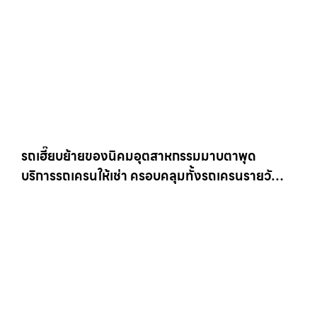
รถเฮี๊ยบย้ายของนิคมอุตสาหกรรมมาบตาพุด
บริการรถเครนให้เช่า ครอบคลุมทั้งรถเครนรายวัน
และรถเครนรายเดือน ตอบโจทย์ทุกไซต์งาน ให้เช่า
เครน.com