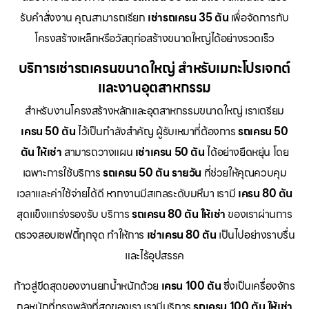
รับคำสั่งงาน คุณสามารถเรียก
เช่ารถเครน 35 ตัน
เพื่อจัดการกับ
โครงสร้างเหล็กหรือวัสดุก่อสร้างขนาดใหญ่ได้อย่างรวดเร็ว
บริการเช่ารถเครนขนาดใหญ่ สำหรับเมกะโปรเจกต์
และงานอุตสาหกรรม
สำหรับงานโครงสร้างหลักและอุตสาหกรรมขนาดใหญ่ เราเตรียม
เครน 50 ตัน
ไว้เป็นกำลังสำคัญ ผู้รับเหมาที่ต้องการ
รถเครน 50
ตัน ให้เช่า
สามารถวางแผน
เช่าเครน 50 ตัน
ได้อย่างยืดหยุ่น โดย
เฉพาะการใช้บริการ
รถเครน 50 ตัน รายวัน
ที่ช่วยให้คุณควบคุม
เวลาและค่าใช้จ่ายได้ดี หากงานมีสเกลระดับมหึมา เรามี
เครน 80 ตัน
สุดแข็งแกร่งรองรับ บริการ
รถเครน 80 ตัน ให้เช่า
ของเราผ่านการ
ตรวจสอบเซฟตี้ทุกจุด ทำให้การ
เช่าเครน 80 ตัน
เป็นไปอย่างราบรื่น
และไร้อุปสรรค
ก้าวสู่ขีดสุดของงานยกน้ำหนักด้วย
เครน 100 ตัน
ซึ่งเป็นเครื่องจักร
กลหนักที่ทรงพลังที่สุดของเรา เรามีบริการ
รถเครน 100 ตัน ให้เช่า