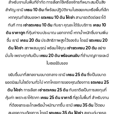
สำหรับงานในพื้นที่จำกัด การเลือกใช้เครื่องจักรที่เหมาะสมเป็นสิ่ง
สำคัญ เรามี
เครน 10 ตัน
ที่พร้อมปฏิบัติงานในซอยแคบหรือพื้นที่เล็ก
หากคุณกำลังมองหา
รถเครน 10 ตัน ให้เช่า
สามารถติดต่อเราได้
ทันที การ
เช่ารถเครน 10 ตัน
กับเรา คุณจะได้รับบริการ
เครน 10
ตัน ราคาถูก
ที่คุ้มค่างบประมาณ นอกจากนี้ หากน้ำหนักชิ้นงานเพิ่ม
ขึ้น เรามี
เครน 20 ตัน
ประสิทธิภาพสูงไว้รองรับ โดยมี
รถเครน 20
ตัน ให้เช่า
สภาพสมบูรณ์ พร้อมให้คุณ
เช่ารถเครน 20 ตัน
อย่าง
มั่นใจ เพราะทุกคันเป็น
เครน 20 ตัน พร้อมคนขับ
ที่ชำนาญการและมี
ใบเซอร์รับรอง
ขยับขึ้นมาที่สเกลงานขนาดกลาง เรามี
เครน 25 ตัน
ซึ่งเป็นขนาด
ยอดนิยมในไซต์งานทั่วไป หากโครงการของคุณต้องการ
รถเครน 25
ตัน ให้เช่า
การเลือก
เช่ารถเครน 25 ตัน
กับเราถือเป็นการลงทุนที่
คุ้มค่า เพราะเราให้ราคา
เครน 25 ตัน ราคาดี
ที่สุดในพื้นที่ สำหรับงาน
ที่ต้องยกระยะไกลหรือน้ำหนักมากขึ้น เรามี
เครน 35 ตัน
ไว้ตอบ
สนองความต้องการ โดยมี
รถเครน 35 ตัน ให้เช่า
สแตนด์บายรอ