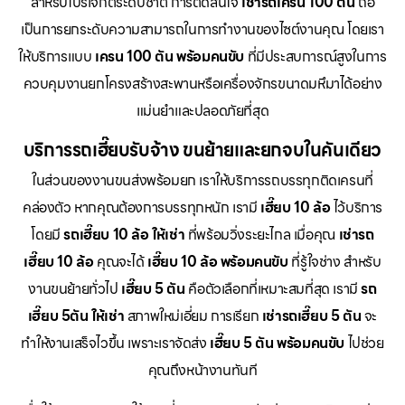
สำหรับโปรเจกต์ระดับชาติ การตัดสินใจ
เช่ารถเครน 100 ตัน
ถือ
เป็นการยกระดับความสามารถในการทำงานของไซต์งานคุณ โดยเรา
ให้บริการแบบ
เครน 100 ตัน พร้อมคนขับ
ที่มีประสบการณ์สูงในการ
ควบคุมงานยกโครงสร้างสะพานหรือเครื่องจักรขนาดมหึมาได้อย่าง
แม่นยำและปลอดภัยที่สุด
บริการรถเฮี๊ยบรับจ้าง ขนย้ายและยกจบในคันเดียว
ในส่วนของงานขนส่งพร้อมยก เราให้บริการรถบรรทุกติดเครนที่
คล่องตัว หากคุณต้องการบรรทุกหนัก เรามี
เฮี๊ยบ 10 ล้อ
ไว้บริการ
โดยมี
รถเฮี๊ยบ 10 ล้อ ให้เช่า
ที่พร้อมวิ่งระยะไกล เมื่อคุณ
เช่ารถ
เฮี๊ยบ 10 ล้อ
คุณจะได้
เฮี๊ยบ 10 ล้อ พร้อมคนขับ
ที่รู้ใจช่าง สำหรับ
งานขนย้ายทั่วไป
เฮี๊ยบ 5 ตัน
คือตัวเลือกที่เหมาะสมที่สุด เรามี
รถ
เฮี๊ยบ 5ตัน ให้เช่า
สภาพใหม่เอี่ยม การเรียก
เช่ารถเฮี๊ยบ 5 ตัน
จะ
ทำให้งานเสร็จไวขึ้น เพราะเราจัดส่ง
เฮี๊ยบ 5 ตัน พร้อมคนขับ
ไปช่วย
คุณถึงหน้างานทันที