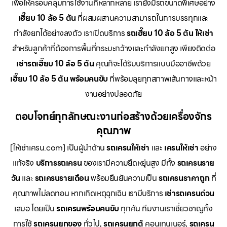
เพื่อให้ครอบคลุมการใช้งานที่หลากหลาย เรายังมีรถขนาดพิเศษอย่าง
เฮี๊ยบ 10 ล้อ 5 ตัน
ที่ผสมผสานความสามารถในการบรรทุกและ
กำลังยกได้อย่างลงตัว เราเปิดบริการ
รถเฮี๊ยบ 10 ล้อ 5 ตัน ให้เช่า
สำหรับลูกค้าที่ต้องการพื้นที่กระบะกว้างและกำลังยกสูง เพียงติดต่อ
เช่ารถเฮี๊ยบ 10 ล้อ 5 ตัน
คุณก็จะได้รับบริการแบบมืออาชีพด้วย
เฮี๊ยบ 10 ล้อ 5 ตัน พร้อมคนขับ
ที่พร้อมลุยทุกสภาพเส้นทางและหน้า
งานอย่างปลอดภัย
ตอบโจทย์ทุกลักษณะงานก่อสร้างด้วยเครื่องจักร
คุณภาพ
[ให้เช่าเครน.com] เป็นผู้นำด้าน
รถเครนให้เช่า
และ
เครนให้เช่า
อย่าง
แท้จริง
บริการรถเครน
ของเรามีความยืดหยุ่นสูง มีทั้ง
รถเครนราย
วัน
และ
รถเครนรายเดือน
พร้อมยืนยันความเป็น
รถเครนราคาถูก
ที่
คุณภาพไม่ลดทอน หากเกิดเหตุฉุกเฉิน เรามีบริการ
เช่ารถเครนด่วน
เสมอ โดยเป็น
รถเครนพร้อมคนขับ
ทุกคัน ทีมงานเราเชี่ยวชาญทั้ง
การใช้
รถเครนยกของ
ทั่วไป,
รถเครนยกตู้
คอนเทนเนอร์,
รถเครน