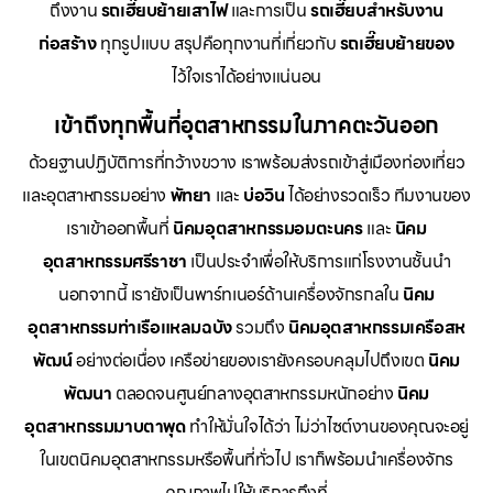
ถึงงาน
รถเฮี๊ยบย้ายเสาไฟ
และการเป็น
รถเฮี๊ยบสำหรับงาน
ก่อสร้าง
ทุกรูปแบบ สรุปคือทุกงานที่เกี่ยวกับ
รถเฮี๊ยบย้ายของ
ไว้ใจเราได้อย่างแน่นอน
เข้าถึงทุกพื้นที่อุตสาหกรรมในภาคตะวันออก
ด้วยฐานปฏิบัติการที่กว้างขวาง เราพร้อมส่งรถเข้าสู่เมืองท่องเที่ยว
และอุตสาหกรรมอย่าง
พัทยา
และ
บ่อวิน
ได้อย่างรวดเร็ว ทีมงานของ
เราเข้าออกพื้นที่
นิคมอุตสาหกรรมอมตะนคร
และ
นิคม
อุตสาหกรรมศรีราชา
เป็นประจำเพื่อให้บริการแก่โรงงานชั้นนำ
นอกจากนี้ เรายังเป็นพาร์ทเนอร์ด้านเครื่องจักรกลใน
นิคม
อุตสาหกรรมท่าเรือแหลมฉบัง
รวมถึง
นิคมอุตสาหกรรมเครือสห
พัฒน์
อย่างต่อเนื่อง เครือข่ายของเรายังครอบคลุมไปถึงเขต
นิคม
พัฒนา
ตลอดจนศูนย์กลางอุตสาหกรรมหนักอย่าง
นิคม
อุตสาหกรรมมาบตาพุด
ทำให้มั่นใจได้ว่า ไม่ว่าไซต์งานของคุณจะอยู่
ในเขตนิคมอุตสาหกรรมหรือพื้นที่ทั่วไป เราก็พร้อมนำเครื่องจักร
คุณภาพไปให้บริการถึงที่