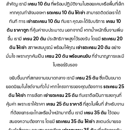
สำคัญ เรามี
เครน 10 ตัน
ที่พร้อมปฏิบัติงานในซอยแคบหรือพื้นที่เล็ก
หากคุณกำลังมองหา
รถเครน 10 ตัน ให้เช่า
สามารถติดต่อเราได้
ทันที การ
เช่ารถเครน 10 ตัน
กับเรา คุณจะได้รับบริการ
เครน 10
ตัน ราคาถูก
ที่คุ้มค่างบประมาณ นอกจากนี้ หากน้ำหนักชิ้นงานเพิ่ม
ขึ้น เรามี
เครน 20 ตัน
ประสิทธิภาพสูงไว้รองรับ โดยมี
รถเครน 20
ตัน ให้เช่า
สภาพสมบูรณ์ พร้อมให้คุณ
เช่ารถเครน 20 ตัน
อย่าง
มั่นใจ เพราะทุกคันเป็น
เครน 20 ตัน พร้อมคนขับ
ที่ชำนาญการและมี
ใบเซอร์รับรอง
ขยับขึ้นมาที่สเกลงานขนาดกลาง เรามี
เครน 25 ตัน
ซึ่งเป็นขนาด
ยอดนิยมในไซต์งานทั่วไป หากโครงการของคุณต้องการ
รถเครน 25
ตัน ให้เช่า
การเลือก
เช่ารถเครน 25 ตัน
กับเราถือเป็นการลงทุนที่
คุ้มค่า เพราะเราให้ราคา
เครน 25 ตัน ราคาดี
ที่สุดในพื้นที่ สำหรับงาน
ที่ต้องยกระยะไกลหรือน้ำหนักมากขึ้น เรามี
เครน 35 ตัน
ไว้ตอบ
สนองความต้องการ โดยมี
รถเครน 35 ตัน ให้เช่า
สแตนด์บายรอ