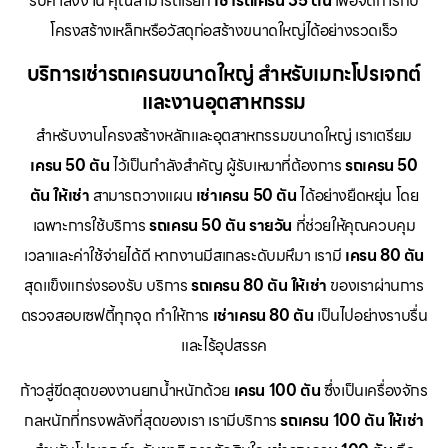
รับคำสั่งงาน คุณสามารถเรียก
เช่ารถเครน 35 ตัน
เพื่อจัดการกับ
โครงสร้างเหล็กหรือวัสดุก่อสร้างขนาดใหญ่ได้อย่างรวดเร็ว
บริการเช่ารถเครนขนาดใหญ่ สำหรับเมกะโปรเจกต์
และงานอุตสาหกรรม
สำหรับงานโครงสร้างหลักและอุตสาหกรรมขนาดใหญ่ เราเตรียม
เครน 50 ตัน
ไว้เป็นกำลังสำคัญ ผู้รับเหมาที่ต้องการ
รถเครน 50
ตัน ให้เช่า
สามารถวางแผน
เช่าเครน 50 ตัน
ได้อย่างยืดหยุ่น โดย
เฉพาะการใช้บริการ
รถเครน 50 ตัน รายวัน
ที่ช่วยให้คุณควบคุม
เวลาและค่าใช้จ่ายได้ดี หากงานมีสเกลระดับมหึมา เรามี
เครน 80 ตัน
สุดแข็งแกร่งรองรับ บริการ
รถเครน 80 ตัน ให้เช่า
ของเราผ่านการ
ตรวจสอบเซฟตี้ทุกจุด ทำให้การ
เช่าเครน 80 ตัน
เป็นไปอย่างราบรื่น
และไร้อุปสรรค
ก้าวสู่ขีดสุดของงานยกน้ำหนักด้วย
เครน 100 ตัน
ซึ่งเป็นเครื่องจักร
กลหนักที่ทรงพลังที่สุดของเรา เรามีบริการ
รถเครน 100 ตัน ให้เช่า