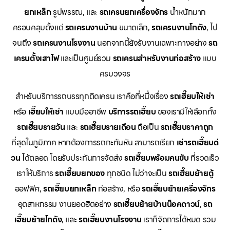
ยกเหล็ก
รูปพรรณ, และ
รถเครนยกเครื่องจักร
น้ำหนักมาก
ครอบคลุมตั้งแต่
รถเครนงานบ้าน
ขนาดเล็ก,
รถเครนงานโกดัง
, ไป
จนถึง
รถเครนงานโรงงาน
นอกจากนี้ยังรับงานเฉพาะทางอย่าง
รถ
เครนตั้งเสาไฟ
และเป็นศูนย์รวม
รถเครนสำหรับงานก่อสร้าง
แบบ
ครบวงจร
สำหรับบริการรถบรรทุกติดเครน เราคือที่หนึ่งเรื่อง
รถเฮี๊ยบให้เช่า
หรือ
เฮี๊ยบให้เช่า
แบบมืออาชีพ
บริการรถเฮี๊ยบ
ของเรามีให้เลือกทั้ง
รถเฮี๊ยบรายวัน
และ
รถเฮี๊ยบรายเดือน
ถือเป็น
รถเฮี๊ยบราคาถูก
ที่สุดในภูมิภาค หากต้องการรถกะทันหัน สามารถเรียก
เช่ารถเฮี๊ยบด่
วน
ได้ตลอด โดยรับประกันการจัดส่ง
รถเฮี๊ยบพร้อมคนขับ
ที่รวดเร็ว
เราให้บริการ
รถเฮี๊ยบยกของ
ทุกชนิด ไม่ว่าจะเป็น
รถเฮี๊ยบย้ายตู้
ออฟฟิศ,
รถเฮี๊ยบยกเหล็ก
ก่อสร้าง, หรือ
รถเฮี๊ยบย้ายเครื่องจักร
อุตสาหกรรม งานยอดฮิตอย่าง
รถเฮี๊ยบย้ายบ้านน็อคดาวน์
,
รถ
เฮี๊ยบย้ายโกดัง
, และ
รถเฮี๊ยบงานโรงงาน
เราก็จัดการได้หมด รวม