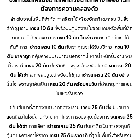
บริการรถเครนขนาดเล็กถึงขนาดกลาง เพื่องานที่
ต้องการความคล่องตัว
สำหรับงานในพื้นที่จำกัด การเลือกใช้เครื่องจักรที่เหมาะสมเป็นสิ่ง
สำคัญ เรามี
เครน 10 ตัน
ที่พร้อมปฏิบัติงานในซอยแคบหรือพื้นที่เล็ก
หากคุณกำลังมองหา
รถเครน 10 ตัน ให้เช่า
สามารถติดต่อเราได้
ทันที การ
เช่ารถเครน 10 ตัน
กับเรา คุณจะได้รับบริการ
เครน 10
ตัน ราคาถูก
ที่คุ้มค่างบประมาณ นอกจากนี้ หากน้ำหนักชิ้นงานเพิ่ม
ขึ้น เรามี
เครน 20 ตัน
ประสิทธิภาพสูงไว้รองรับ โดยมี
รถเครน 20
ตัน ให้เช่า
สภาพสมบูรณ์ พร้อมให้คุณ
เช่ารถเครน 20 ตัน
อย่าง
มั่นใจ เพราะทุกคันเป็น
เครน 20 ตัน พร้อมคนขับ
ที่ชำนาญการและมี
ใบเซอร์รับรอง
ขยับขึ้นมาที่สเกลงานขนาดกลาง เรามี
เครน 25 ตัน
ซึ่งเป็นขนาด
ยอดนิยมในไซต์งานทั่วไป หากโครงการของคุณต้องการ
รถเครน 25
ตัน ให้เช่า
การเลือก
เช่ารถเครน 25 ตัน
กับเราถือเป็นการลงทุนที่
คุ้มค่า เพราะเราให้ราคา
เครน 25 ตัน ราคาดี
ที่สุดในพื้นที่ สำหรับงาน