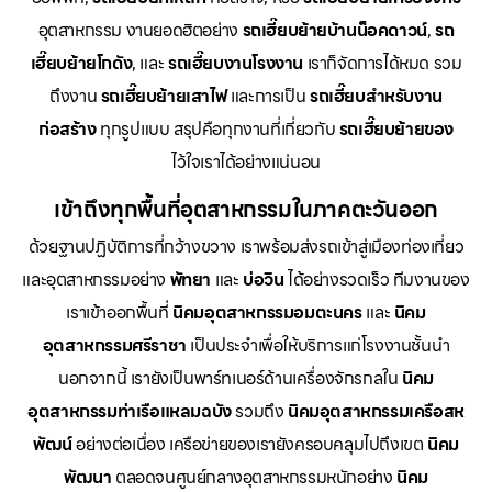
อุตสาหกรรม งานยอดฮิตอย่าง
รถเฮี๊ยบย้ายบ้านน็อคดาวน์
,
รถ
เฮี๊ยบย้ายโกดัง
, และ
รถเฮี๊ยบงานโรงงาน
เราก็จัดการได้หมด รวม
ถึงงาน
รถเฮี๊ยบย้ายเสาไฟ
และการเป็น
รถเฮี๊ยบสำหรับงาน
ก่อสร้าง
ทุกรูปแบบ สรุปคือทุกงานที่เกี่ยวกับ
รถเฮี๊ยบย้ายของ
ไว้ใจเราได้อย่างแน่นอน
เข้าถึงทุกพื้นที่อุตสาหกรรมในภาคตะวันออก
ด้วยฐานปฏิบัติการที่กว้างขวาง เราพร้อมส่งรถเข้าสู่เมืองท่องเที่ยว
และอุตสาหกรรมอย่าง
พัทยา
และ
บ่อวิน
ได้อย่างรวดเร็ว ทีมงานของ
เราเข้าออกพื้นที่
นิคมอุตสาหกรรมอมตะนคร
และ
นิคม
อุตสาหกรรมศรีราชา
เป็นประจำเพื่อให้บริการแก่โรงงานชั้นนำ
นอกจากนี้ เรายังเป็นพาร์ทเนอร์ด้านเครื่องจักรกลใน
นิคม
อุตสาหกรรมท่าเรือแหลมฉบัง
รวมถึง
นิคมอุตสาหกรรมเครือสห
พัฒน์
อย่างต่อเนื่อง เครือข่ายของเรายังครอบคลุมไปถึงเขต
นิคม
พัฒนา
ตลอดจนศูนย์กลางอุตสาหกรรมหนักอย่าง
นิคม