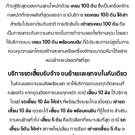
ก้าวสู่ขีดสุดของงานยกน้ำหนักด้วย
เครน 100 ตัน
ซึ่งเป็นเครื่องจักร
กลหนักที่ทรงพลังที่สุดของเรา เรามีบริการ
รถเครน 100 ตัน ให้เช่า
สำหรับโปรเจกต์ระดับชาติ การตัดสินใจ
เช่ารถเครน 100 ตัน
ถือ
เป็นการยกระดับความสามารถในการทำงานของไซต์งานคุณ โดยเรา
ให้บริการแบบ
เครน 100 ตัน พร้อมคนขับ
ที่มีประสบการณ์สูงในการ
ควบคุมงานยกโครงสร้างสะพานหรือเครื่องจักรขนาดมหึมาได้อย่าง
แม่นยำและปลอดภัยที่สุด
บริการรถเฮี๊ยบรับจ้าง ขนย้ายและยกจบในคันเดียว
ในส่วนของงานขนส่งพร้อมยก เราให้บริการรถบรรทุกติดเครนที่
คล่องตัว หากคุณต้องการบรรทุกหนัก เรามี
เฮี๊ยบ 10 ล้อ
ไว้บริการ
โดยมี
รถเฮี๊ยบ 10 ล้อ ให้เช่า
ที่พร้อมวิ่งระยะไกล เมื่อคุณ
เช่ารถ
เฮี๊ยบ 10 ล้อ
คุณจะได้
เฮี๊ยบ 10 ล้อ พร้อมคนขับ
ที่รู้ใจช่าง สำหรับ
งานขนย้ายทั่วไป
เฮี๊ยบ 5 ตัน
คือตัวเลือกที่เหมาะสมที่สุด เรามี
รถ
เฮี๊ยบ 5ตัน ให้เช่า
สภาพใหม่เอี่ยม การเรียก
เช่ารถเฮี๊ยบ 5 ตัน
จะ