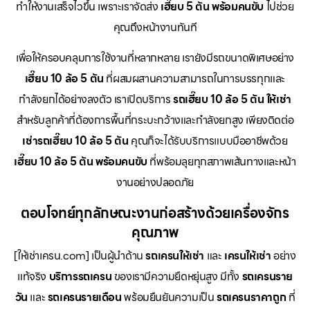
ทำให้งานเสร็จไวขึ้น เพราะเราจัดส่ง
เฮี๊ยบ 5 ตัน พร้อมคนขับ
ไปช่วย
คุณถึงหน้างานทันที
เพื่อให้ครอบคลุมการใช้งานที่หลากหลาย เรายังมีรถขนาดพิเศษอย่าง
เฮี๊ยบ 10 ล้อ 5 ตัน
ที่ผสมผสานความสามารถในการบรรทุกและ
กำลังยกได้อย่างลงตัว เราเปิดบริการ
รถเฮี๊ยบ 10 ล้อ 5 ตัน ให้เช่า
สำหรับลูกค้าที่ต้องการพื้นที่กระบะกว้างและกำลังยกสูง เพียงติดต่อ
เช่ารถเฮี๊ยบ 10 ล้อ 5 ตัน
คุณก็จะได้รับบริการแบบมืออาชีพด้วย
เฮี๊ยบ 10 ล้อ 5 ตัน พร้อมคนขับ
ที่พร้อมลุยทุกสภาพเส้นทางและหน้า
งานอย่างปลอดภัย
ตอบโจทย์ทุกลักษณะงานก่อสร้างด้วยเครื่องจักร
คุณภาพ
[ให้เช่าเครน.com] เป็นผู้นำด้าน
รถเครนให้เช่า
และ
เครนให้เช่า
อย่าง
แท้จริง
บริการรถเครน
ของเรามีความยืดหยุ่นสูง มีทั้ง
รถเครนราย
วัน
และ
รถเครนรายเดือน
พร้อมยืนยันความเป็น
รถเครนราคาถูก
ที่