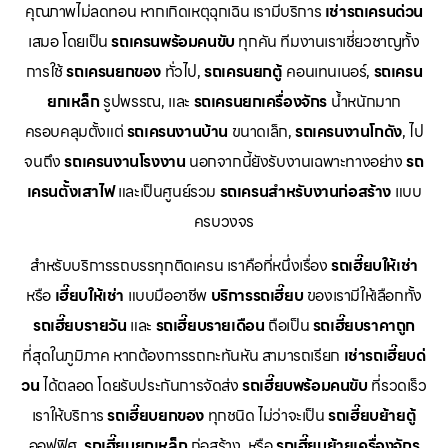
คุณภาพไม่ลดทอน หากเกิดเหตุฉุกเฉิน เรามีบริการ
เช่ารถเครนด่วน
เสมอ โดยเป็น
รถเครนพร้อมคนขับ
ทุกคัน ทีมงานเราเชี่ยวชาญทั้ง
การใช้
รถเครนยกของ
ทั่วไป,
รถเครนยกตู้
คอนเทนเนอร์,
รถเครน
ยกเหล็ก
รูปพรรณ, และ
รถเครนยกเครื่องจักร
น้ำหนักมาก
ครอบคลุมตั้งแต่
รถเครนงานบ้าน
ขนาดเล็ก,
รถเครนงานโกดัง
, ไป
จนถึง
รถเครนงานโรงงาน
นอกจากนี้ยังรับงานเฉพาะทางอย่าง
รถ
เครนตั้งเสาไฟ
และเป็นศูนย์รวม
รถเครนสำหรับงานก่อสร้าง
แบบ
ครบวงจร
สำหรับบริการรถบรรทุกติดเครน เราคือที่หนึ่งเรื่อง
รถเฮี๊ยบให้เช่า
หรือ
เฮี๊ยบให้เช่า
แบบมืออาชีพ
บริการรถเฮี๊ยบ
ของเรามีให้เลือกทั้ง
รถเฮี๊ยบรายวัน
และ
รถเฮี๊ยบรายเดือน
ถือเป็น
รถเฮี๊ยบราคาถูก
ที่สุดในภูมิภาค หากต้องการรถกะทันหัน สามารถเรียก
เช่ารถเฮี๊ยบด่
วน
ได้ตลอด โดยรับประกันการจัดส่ง
รถเฮี๊ยบพร้อมคนขับ
ที่รวดเร็ว
เราให้บริการ
รถเฮี๊ยบยกของ
ทุกชนิด ไม่ว่าจะเป็น
รถเฮี๊ยบย้ายตู้
ออฟฟิศ,
รถเฮี๊ยบยกเหล็ก
ก่อสร้าง, หรือ
รถเฮี๊ยบย้ายเครื่องจักร