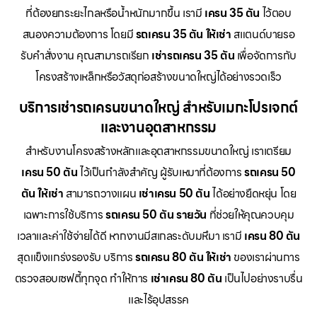
ที่ต้องยกระยะไกลหรือน้ำหนักมากขึ้น เรามี
เครน 35 ตัน
ไว้ตอบ
สนองความต้องการ โดยมี
รถเครน 35 ตัน ให้เช่า
สแตนด์บายรอ
รับคำสั่งงาน คุณสามารถเรียก
เช่ารถเครน 35 ตัน
เพื่อจัดการกับ
โครงสร้างเหล็กหรือวัสดุก่อสร้างขนาดใหญ่ได้อย่างรวดเร็ว
บริการเช่ารถเครนขนาดใหญ่ สำหรับเมกะโปรเจกต์
และงานอุตสาหกรรม
สำหรับงานโครงสร้างหลักและอุตสาหกรรมขนาดใหญ่ เราเตรียม
เครน 50 ตัน
ไว้เป็นกำลังสำคัญ ผู้รับเหมาที่ต้องการ
รถเครน 50
ตัน ให้เช่า
สามารถวางแผน
เช่าเครน 50 ตัน
ได้อย่างยืดหยุ่น โดย
เฉพาะการใช้บริการ
รถเครน 50 ตัน รายวัน
ที่ช่วยให้คุณควบคุม
เวลาและค่าใช้จ่ายได้ดี หากงานมีสเกลระดับมหึมา เรามี
เครน 80 ตัน
สุดแข็งแกร่งรองรับ บริการ
รถเครน 80 ตัน ให้เช่า
ของเราผ่านการ
ตรวจสอบเซฟตี้ทุกจุด ทำให้การ
เช่าเครน 80 ตัน
เป็นไปอย่างราบรื่น
และไร้อุปสรรค