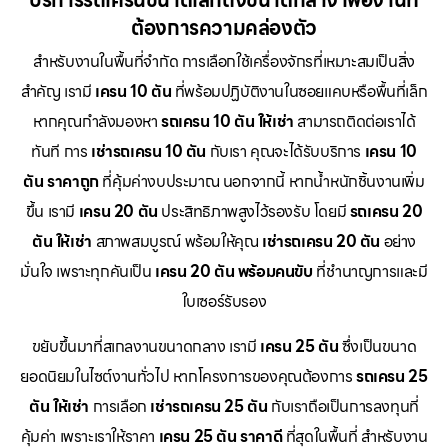
บริการรถเครนขนาดเล็กถึงขนาดกลาง เพื่องานที่
ต้องการความคล่องตัว
สำหรับงานในพื้นที่จำกัด การเลือกใช้เครื่องจักรที่เหมาะสมเป็นสิ่ง
สำคัญ เรามี
เครน 10 ตัน
ที่พร้อมปฏิบัติงานในซอยแคบหรือพื้นที่เล็ก
หากคุณกำลังมองหา
รถเครน 10 ตัน ให้เช่า
สามารถติดต่อเราได้
ทันที การ
เช่ารถเครน 10 ตัน
กับเรา คุณจะได้รับบริการ
เครน 10
ตัน ราคาถูก
ที่คุ้มค่างบประมาณ นอกจากนี้ หากน้ำหนักชิ้นงานเพิ่ม
ขึ้น เรามี
เครน 20 ตัน
ประสิทธิภาพสูงไว้รองรับ โดยมี
รถเครน 20
ตัน ให้เช่า
สภาพสมบูรณ์ พร้อมให้คุณ
เช่ารถเครน 20 ตัน
อย่าง
มั่นใจ เพราะทุกคันเป็น
เครน 20 ตัน พร้อมคนขับ
ที่ชำนาญการและมี
ใบเซอร์รับรอง
ขยับขึ้นมาที่สเกลงานขนาดกลาง เรามี
เครน 25 ตัน
ซึ่งเป็นขนาด
ยอดนิยมในไซต์งานทั่วไป หากโครงการของคุณต้องการ
รถเครน 25
ตัน ให้เช่า
การเลือก
เช่ารถเครน 25 ตัน
กับเราถือเป็นการลงทุนที่
คุ้มค่า เพราะเราให้ราคา
เครน 25 ตัน ราคาดี
ที่สุดในพื้นที่ สำหรับงาน