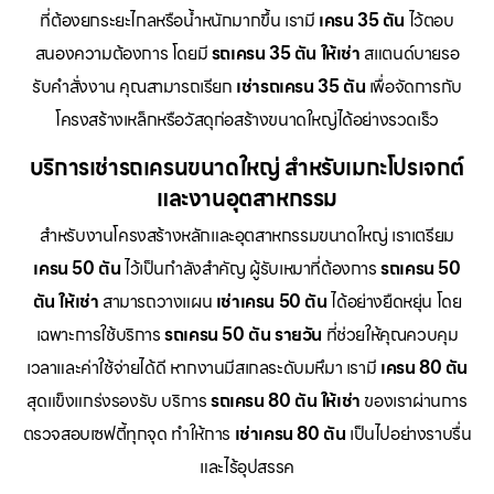
ที่ต้องยกระยะไกลหรือน้ำหนักมากขึ้น เรามี
เครน 35 ตัน
ไว้ตอบ
สนองความต้องการ โดยมี
รถเครน 35 ตัน ให้เช่า
สแตนด์บายรอ
รับคำสั่งงาน คุณสามารถเรียก
เช่ารถเครน 35 ตัน
เพื่อจัดการกับ
โครงสร้างเหล็กหรือวัสดุก่อสร้างขนาดใหญ่ได้อย่างรวดเร็ว
บริการเช่ารถเครนขนาดใหญ่ สำหรับเมกะโปรเจกต์
และงานอุตสาหกรรม
สำหรับงานโครงสร้างหลักและอุตสาหกรรมขนาดใหญ่ เราเตรียม
เครน 50 ตัน
ไว้เป็นกำลังสำคัญ ผู้รับเหมาที่ต้องการ
รถเครน 50
ตัน ให้เช่า
สามารถวางแผน
เช่าเครน 50 ตัน
ได้อย่างยืดหยุ่น โดย
เฉพาะการใช้บริการ
รถเครน 50 ตัน รายวัน
ที่ช่วยให้คุณควบคุม
เวลาและค่าใช้จ่ายได้ดี หากงานมีสเกลระดับมหึมา เรามี
เครน 80 ตัน
สุดแข็งแกร่งรองรับ บริการ
รถเครน 80 ตัน ให้เช่า
ของเราผ่านการ
ตรวจสอบเซฟตี้ทุกจุด ทำให้การ
เช่าเครน 80 ตัน
เป็นไปอย่างราบรื่น
และไร้อุปสรรค