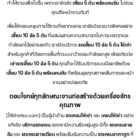
ทำให้งานเสร็จไวขึ้น เพราะเราจัดส่ง
เฮี๊ยบ 5 ตัน พร้อมคนขับ
ไปช่วย
คุณถึงหน้างานทันที
เพื่อให้ครอบคลุมการใช้งานที่หลากหลาย เรายังมีรถขนาดพิเศษอย่าง
เฮี๊ยบ 10 ล้อ 5 ตัน
ที่ผสมผสานความสามารถในการบรรทุกและ
กำลังยกได้อย่างลงตัว เราเปิดบริการ
รถเฮี๊ยบ 10 ล้อ 5 ตัน ให้เช่า
สำหรับลูกค้าที่ต้องการพื้นที่กระบะกว้างและกำลังยกสูง เพียงติดต่อ
เช่ารถเฮี๊ยบ 10 ล้อ 5 ตัน
คุณก็จะได้รับบริการแบบมืออาชีพด้วย
เฮี๊ยบ 10 ล้อ 5 ตัน พร้อมคนขับ
ที่พร้อมลุยทุกสภาพเส้นทางและหน้า
งานอย่างปลอดภัย
ตอบโจทย์ทุกลักษณะงานก่อสร้างด้วยเครื่องจักร
คุณภาพ
[ให้เช่าเครน.com] เป็นผู้นำด้าน
รถเครนให้เช่า
และ
เครนให้เช่า
อย่าง
แท้จริง
บริการรถเครน
ของเรามีความยืดหยุ่นสูง มีทั้ง
รถเครนราย
วัน
และ
รถเครนรายเดือน
พร้อมยืนยันความเป็น
รถเครนราคาถูก
ที่