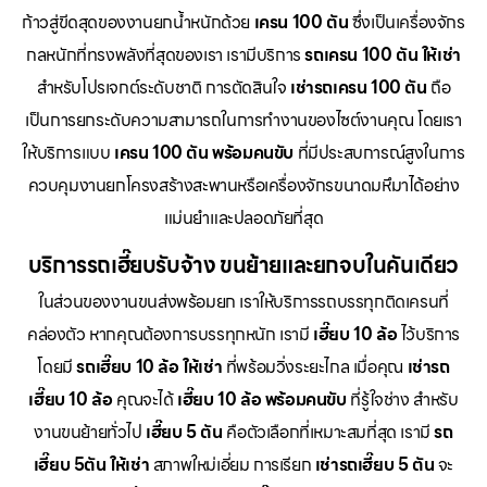
ก้าวสู่ขีดสุดของงานยกน้ำหนักด้วย
เครน 100 ตัน
ซึ่งเป็นเครื่องจักร
กลหนักที่ทรงพลังที่สุดของเรา เรามีบริการ
รถเครน 100 ตัน ให้เช่า
สำหรับโปรเจกต์ระดับชาติ การตัดสินใจ
เช่ารถเครน 100 ตัน
ถือ
เป็นการยกระดับความสามารถในการทำงานของไซต์งานคุณ โดยเรา
ให้บริการแบบ
เครน 100 ตัน พร้อมคนขับ
ที่มีประสบการณ์สูงในการ
ควบคุมงานยกโครงสร้างสะพานหรือเครื่องจักรขนาดมหึมาได้อย่าง
แม่นยำและปลอดภัยที่สุด
บริการรถเฮี๊ยบรับจ้าง ขนย้ายและยกจบในคันเดียว
ในส่วนของงานขนส่งพร้อมยก เราให้บริการรถบรรทุกติดเครนที่
คล่องตัว หากคุณต้องการบรรทุกหนัก เรามี
เฮี๊ยบ 10 ล้อ
ไว้บริการ
โดยมี
รถเฮี๊ยบ 10 ล้อ ให้เช่า
ที่พร้อมวิ่งระยะไกล เมื่อคุณ
เช่ารถ
เฮี๊ยบ 10 ล้อ
คุณจะได้
เฮี๊ยบ 10 ล้อ พร้อมคนขับ
ที่รู้ใจช่าง สำหรับ
งานขนย้ายทั่วไป
เฮี๊ยบ 5 ตัน
คือตัวเลือกที่เหมาะสมที่สุด เรามี
รถ
เฮี๊ยบ 5ตัน ให้เช่า
สภาพใหม่เอี่ยม การเรียก
เช่ารถเฮี๊ยบ 5 ตัน
จะ