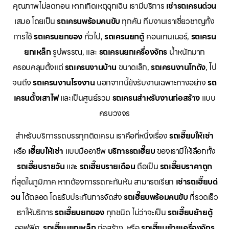
คุณภาพไม่ลดทอน หากเกิดเหตุฉุกเฉิน เรามีบริการ
เช่ารถเครนด่วน
เสมอ โดยเป็น
รถเครนพร้อมคนขับ
ทุกคัน ทีมงานเราเชี่ยวชาญทั้ง
การใช้
รถเครนยกของ
ทั่วไป,
รถเครนยกตู้
คอนเทนเนอร์,
รถเครน
ยกเหล็ก
รูปพรรณ, และ
รถเครนยกเครื่องจักร
น้ำหนักมาก
ครอบคลุมตั้งแต่
รถเครนงานบ้าน
ขนาดเล็ก,
รถเครนงานโกดัง
, ไป
จนถึง
รถเครนงานโรงงาน
นอกจากนี้ยังรับงานเฉพาะทางอย่าง
รถ
เครนตั้งเสาไฟ
และเป็นศูนย์รวม
รถเครนสำหรับงานก่อสร้าง
แบบ
ครบวงจร
สำหรับบริการรถบรรทุกติดเครน เราคือที่หนึ่งเรื่อง
รถเฮี๊ยบให้เช่า
หรือ
เฮี๊ยบให้เช่า
แบบมืออาชีพ
บริการรถเฮี๊ยบ
ของเรามีให้เลือกทั้ง
รถเฮี๊ยบรายวัน
และ
รถเฮี๊ยบรายเดือน
ถือเป็น
รถเฮี๊ยบราคาถูก
ที่สุดในภูมิภาค หากต้องการรถกะทันหัน สามารถเรียก
เช่ารถเฮี๊ยบด่
วน
ได้ตลอด โดยรับประกันการจัดส่ง
รถเฮี๊ยบพร้อมคนขับ
ที่รวดเร็ว
เราให้บริการ
รถเฮี๊ยบยกของ
ทุกชนิด ไม่ว่าจะเป็น
รถเฮี๊ยบย้ายตู้
ออฟฟิศ,
รถเฮี๊ยบยกเหล็ก
ก่อสร้าง, หรือ
รถเฮี๊ยบย้ายเครื่องจักร