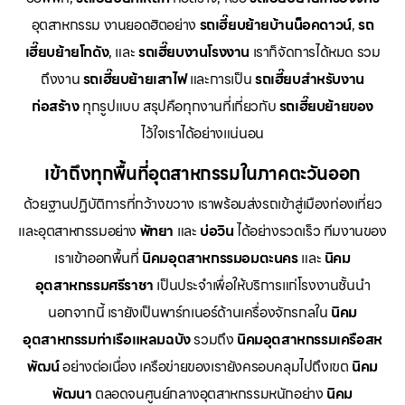
อุตสาหกรรม งานยอดฮิตอย่าง
รถเฮี๊ยบย้ายบ้านน็อคดาวน์
,
รถ
เฮี๊ยบย้ายโกดัง
, และ
รถเฮี๊ยบงานโรงงาน
เราก็จัดการได้หมด รวม
ถึงงาน
รถเฮี๊ยบย้ายเสาไฟ
และการเป็น
รถเฮี๊ยบสำหรับงาน
ก่อสร้าง
ทุกรูปแบบ สรุปคือทุกงานที่เกี่ยวกับ
รถเฮี๊ยบย้ายของ
ไว้ใจเราได้อย่างแน่นอน
เข้าถึงทุกพื้นที่อุตสาหกรรมในภาคตะวันออก
ด้วยฐานปฏิบัติการที่กว้างขวาง เราพร้อมส่งรถเข้าสู่เมืองท่องเที่ยว
และอุตสาหกรรมอย่าง
พัทยา
และ
บ่อวิน
ได้อย่างรวดเร็ว ทีมงานของ
เราเข้าออกพื้นที่
นิคมอุตสาหกรรมอมตะนคร
และ
นิคม
อุตสาหกรรมศรีราชา
เป็นประจำเพื่อให้บริการแก่โรงงานชั้นนำ
นอกจากนี้ เรายังเป็นพาร์ทเนอร์ด้านเครื่องจักรกลใน
นิคม
อุตสาหกรรมท่าเรือแหลมฉบัง
รวมถึง
นิคมอุตสาหกรรมเครือสห
พัฒน์
อย่างต่อเนื่อง เครือข่ายของเรายังครอบคลุมไปถึงเขต
นิคม
พัฒนา
ตลอดจนศูนย์กลางอุตสาหกรรมหนักอย่าง
นิคม