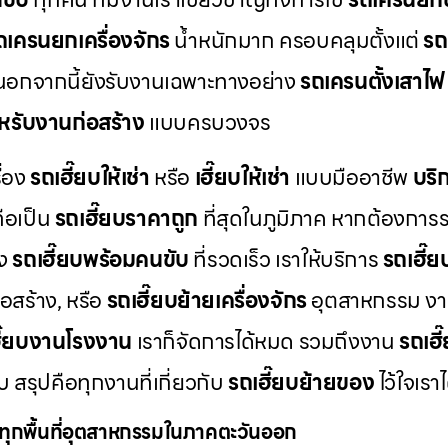
ถเครนยกเครื่องจักร
น้ำหนักมาก ครอบคลุมตั้งแต่
รถ
อกจากนี้ยังรับงานเฉพาะทางอย่าง
รถเครนตั้งเสาไฟ
หรับงานก่อสร้าง
แบบครบวงจร
ื่อง
รถเฮี๊ยบให้เช่า
หรือ
เฮี๊ยบให้เช่า
แบบมืออาชีพ
บริ
ือเป็น
รถเฮี๊ยบราคาถูก
ที่สุดในภูมิภาค หากต้องการ
่ง
รถเฮี๊ยบพร้อมคนขับ
ที่รวดเร็ว เราให้บริการ
รถเฮี๊
อสร้าง, หรือ
รถเฮี๊ยบย้ายเครื่องจักร
อุตสาหกรรม งา
ี๊ยบงานโรงงาน
เราก็จัดการได้หมด รวมถึงงาน
รถเฮี
 สรุปคือทุกงานที่เกี่ยวกับ
รถเฮี๊ยบย้ายของ
ไว้ใจเรา
งทุกพื้นที่อุตสาหกรรมในภาคตะวันออก