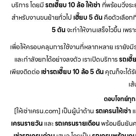
บริการ โดยมี
รถเฮี๊ยบ 10 ล้อ ให้เช่า
ที่พร้อมวิ่งร
สำหรับงานขนย้ายทั่วไป
เฮี๊ยบ 5 ตัน
คือตัวเลือกที
5 ตัน
จะทำให้งานเสร็จไวขึ้น เพรา
เพื่อให้ครอบคลุมการใช้งานที่หลากหลาย เรายัง
และกำลังยกได้อย่างลงตัว เราเปิดบริการ
รถเฮี๊
เพียงติดต่อ
เช่ารถเฮี๊ยบ 10 ล้อ 5 ตัน
คุณก็จะได้
เส
ตอบโจทย์ทุก
[ให้เช่าเครน.com] เป็นผู้นำด้าน
รถเครนให้เช่า
แ
เครนรายวัน
และ
รถเครนรายเดือน
พร้อมยืนยัน
เช่ารถเครนด่วน
เสมอ โดยเป็น
รถเครนพร้อมคน