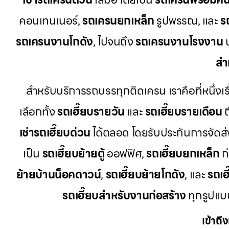
คอนเทนเนอร์,
รถเครนยกเหล็ก
รูปพรรณ, และ
ร
รถเครนงานโกดัง
, ไปจนถึง
รถเครนงานโรงงาน
น
สำ
สำหรับบริการรถบรรทุกติดเครน เราคือที่หนึ่งเร
เลือกทั้ง
รถเฮี๊ยบรายวัน
และ
รถเฮี๊ยบรายเดือน
ถ
เช่ารถเฮี๊ยบด่วน
ได้ตลอด โดยรับประกันการจัดส
เป็น
รถเฮี๊ยบย้ายตู้
ออฟฟิศ,
รถเฮี๊ยบยกเหล็ก
ก่
ย้ายบ้านน็อคดาวน์
,
รถเฮี๊ยบย้ายโกดัง
, และ
รถเฮ
รถเฮี๊ยบสำหรับงานก่อสร้าง
ทุกรูปแบบ
เข้าถึ