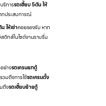
 บริการ
รถเฮี๊ยบ 5ตัน ให้
มากประสบการณ์
ัน ให้เช่า
คอยรองรับ หาก
จิสติกส์ในไซต์งานราบรื่น
่อย่าง
รถเครนยกตู้
รวมถึงการใช้
รถเครนตั้ง
นถึง
รถเฮี๊ยบย้ายตู้