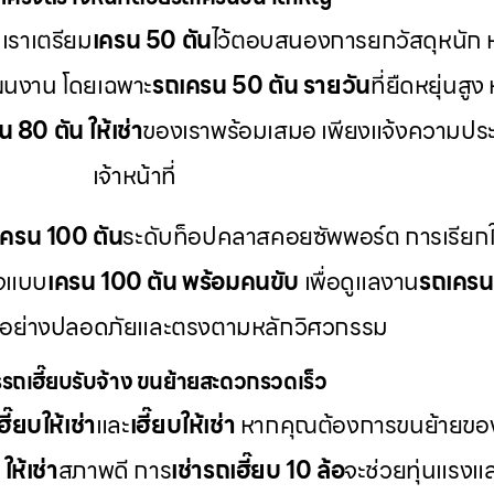
เราเตรียม
เครน 50 ตัน
ไว้ตอบสนองการยกวัสดุหนัก 
ผนงาน โดยเฉพาะ
รถเครน 50 ตัน รายวัน
ที่ยืดหยุ่นส
 80 ตัน ให้เช่า
ของเราพร้อมเสมอ เพียงแจ้งความประ
เจ้าหน้าที่
เครน 100 ตัน
ระดับท็อปคลาสคอยซัพพอร์ต การเรียกใ
กจแบบ
เครน 100 ตัน พร้อมคนขับ
เพื่อดูแลงาน
รถเคร
้อย่างปลอดภัยและตรงตามหลักวิศวกรรม
รถเฮี๊ยบรับจ้าง ขนย้ายสะดวกรวดเร็ว
ี๊ยบให้เช่า
และ
เฮี๊ยบให้เช่า
หากคุณต้องการขนย้ายของห
ให้เช่า
สภาพดี การ
เช่ารถเฮี๊ยบ 10 ล้อ
จะช่วยทุ่นแรงแล