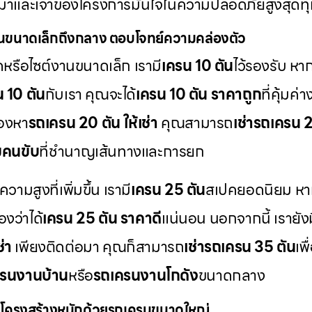
เหมาและเจ้าของโครงการมั่นใจในความปลอดภัยสูงสุดทุกค
นขนาดเล็กถึงกลาง ตอบโจทย์ความคล่องตัว
ดหรือไซต์งานขนาดเล็ก เรามี
เครน 10 ตัน
ไว้รองรับ ห
น 10 ตัน
กับเรา คุณจะได้
เครน 10 ตัน ราคาถูก
ที่คุ้มค
มองหา
รถเครน 20 ตัน ให้เช่า
คุณสามารถ
เช่ารถเครน 
มคนขับ
ที่ชำนาญเส้นทางและการยก
สูงที่เพิ่มขึ้น เรามี
เครน 25 ตัน
สเปคยอดนิยม หา
องว่าได้
เครน 25 ตัน ราคาดี
แน่นอน นอกจากนี้ เรายังม
่า
เพียงติดต่อมา คุณก็สามารถ
เช่ารถเครน 35 ตัน
เพ
รนงานบ้าน
หรือ
รถเครนงานโกดัง
ขนาดกลาง
โครงสร้างหนักด้วยรถเครนขนาดใหญ่