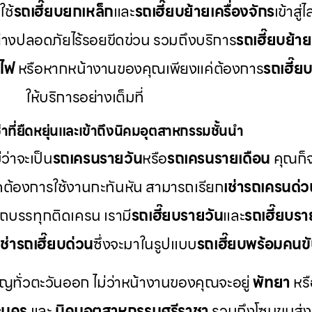
ช้
รถเฮี๊ยบยกเหล็ก
และ
รถเฮี๊ยบย้ายเครื่องจักร
เข้าสู
ย่างปลอดภัยไร้รอยขีดข่วน รวมถึงบริการ
รถเฮี๊ยบย้า
าไฟ
หรือหากหน้างานของคุณเพียงแค่ต้องการ
รถเฮี๊ย
ให้บริการอย่างเต็มที่
าที่ยืดหยุ่นและเข้าถึงนิคมอุตสาหกรรมชั้นนำ
ว่าจะเป็น
รถเครนรายวัน
หรือ
รถเครนรายเดือน
คุณก็จ
ดต้องการใช้งานกะทันหัน สามารถเรียก
เช่ารถเครนด่ว
รถบรรทุกติดเครน เรามี
รถเฮี๊ยบรายวัน
และ
รถเฮี๊ยบรา
เช่ารถเฮี๊ยบด่วน
ซึ่งจะมาในรูปแบบ
รถเฮี๊ยบพร้อมคนข
ัญทั่วตะวันออก ไม่ว่าหน้างานของคุณจะอยู่
พัทยา
หร
ะนคร
และ
นิคมอุตสาหกรรมศรีราชา
รวมถึงโซนขนส่งแ