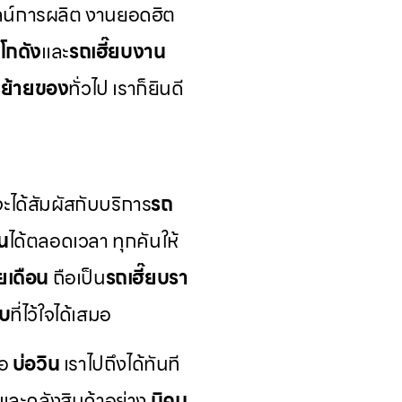
่ไลน์การผลิต งานยอดฮิต
ยโกดัง
และ
รถเฮี๊ยบงาน
บย้ายของ
ทั่วไป เราก็ยินดี
ะได้สัมผัสกับบริการ
รถ
น
ได้ตลอดเวลา ทุกคันให้
ยเดือน
ถือเป็น
รถเฮี๊ยบรา
ับ
ที่ไว้ใจได้เสมอ
ือ
บ่อวิน
เราไปถึงได้ทันที
ละคลังสินค้าอย่าง
นิคม