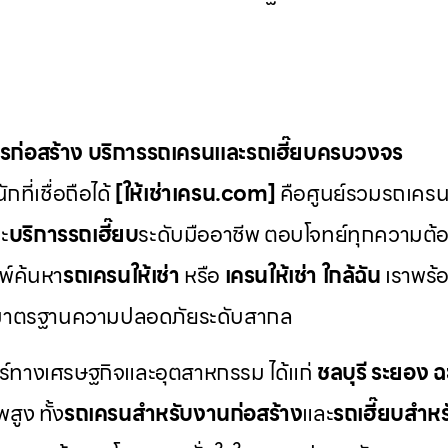
ักรก่อสร้าง บริการรถเครนและรถเฮี๊ยบครบวงจร
ที่เชื่อถือได้
[ให้เช่าเครน.com]
คือศูนย์รวมรถเครน ร
ะ
บริการรถเฮี๊ยบ
ระดับมืออาชีพ ตอบโจทย์ทุกความต้อ
พ์ค้นหา
รถเครนให้เช่า
หรือ
เครนให้เช่า
ใกล้ฉัน
เราพร้อ
มาตรฐานความปลอดภัยระดับสากล
ตร์ทางเศรษฐกิจและอุตสาหกรรม ได้แก่
ชลบุรี
ระยอง
ฉ
สูง ทั้ง
รถเครนสำหรับงานก่อสร้าง
และ
รถเฮี๊ยบสำห