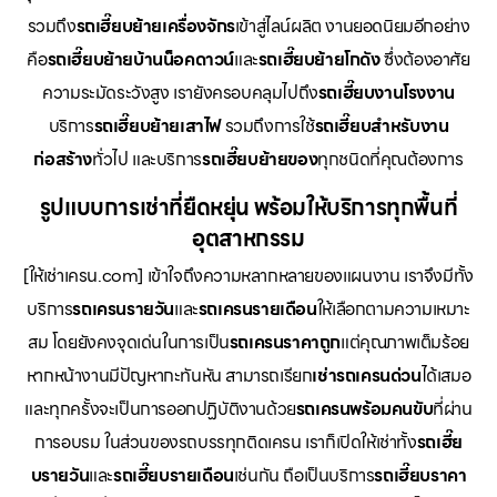
รวมถึง
รถเฮี๊ยบย้ายเครื่องจักร
เข้าสู่ไลน์ผลิต งานยอดนิยมอีกอย่าง
คือ
รถเฮี๊ยบย้ายบ้านน็อคดาวน์
และ
รถเฮี๊ยบย้ายโกดัง
ซึ่งต้องอาศัย
ความระมัดระวังสูง เรายังครอบคลุมไปถึง
รถเฮี๊ยบงานโรงงาน
บริการ
รถเฮี๊ยบย้ายเสาไฟ
รวมถึงการใช้
รถเฮี๊ยบสำหรับงาน
ก่อสร้าง
ทั่วไป และบริการ
รถเฮี๊ยบย้ายของ
ทุกชนิดที่คุณต้องการ
รูปแบบการเช่าที่ยืดหยุ่น พร้อมให้บริการทุกพื้นที่
อุตสาหกรรม
[ให้เช่าเครน.com] เข้าใจถึงความหลากหลายของแผนงาน เราจึงมีทั้ง
บริการ
รถเครนรายวัน
และ
รถเครนรายเดือน
ให้เลือกตามความเหมาะ
สม โดยยังคงจุดเด่นในการเป็น
รถเครนราคาถูก
แต่คุณภาพเต็มร้อย
หากหน้างานมีปัญหากะทันหัน สามารถเรียก
เช่ารถเครนด่วน
ได้เสมอ
และทุกครั้งจะเป็นการออกปฏิบัติงานด้วย
รถเครนพร้อมคนขับ
ที่ผ่าน
การอบรม ในส่วนของรถบรรทุกติดเครน เราก็เปิดให้เช่าทั้ง
รถเฮี๊ย
บรายวัน
และ
รถเฮี๊ยบรายเดือน
เช่นกัน ถือเป็นบริการ
รถเฮี๊ยบราคา