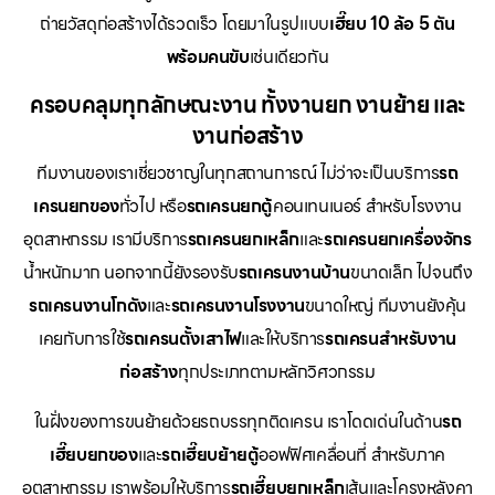
ถ่ายวัสดุก่อสร้างได้รวดเร็ว โดยมาในรูปแบบ
เฮี๊ยบ 10 ล้อ 5 ตัน
พร้อมคนขับ
เช่นเดียวกัน
ครอบคลุมทุกลักษณะงาน ทั้งงานยก งานย้าย และ
งานก่อสร้าง
ทีมงานของเราเชี่ยวชาญในทุกสถานการณ์ ไม่ว่าจะเป็นบริการ
รถ
เครนยกของ
ทั่วไป หรือ
รถเครนยกตู้
คอนเทนเนอร์ สำหรับโรงงาน
อุตสาหกรรม เรามีบริการ
รถเครนยกเหล็ก
และ
รถเครนยกเครื่องจักร
น้ำหนักมาก นอกจากนี้ยังรองรับ
รถเครนงานบ้าน
ขนาดเล็ก ไปจนถึง
รถเครนงานโกดัง
และ
รถเครนงานโรงงาน
ขนาดใหญ่ ทีมงานยังคุ้น
เคยกับการใช้
รถเครนตั้งเสาไฟ
และให้บริการ
รถเครนสำหรับงาน
ก่อสร้าง
ทุกประเภทตามหลักวิศวกรรม
ในฝั่งของการขนย้ายด้วยรถบรรทุกติดเครน เราโดดเด่นในด้าน
รถ
เฮี๊ยบยกของ
และ
รถเฮี๊ยบย้ายตู้
ออฟฟิศเคลื่อนที่ สำหรับภาค
อุตสาหกรรม เราพร้อมให้บริการ
รถเฮี๊ยบยกเหล็ก
เส้นและโครงหลังคา