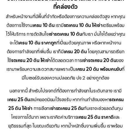
ที่คล่องตัว
สำหรับหน้างานที่มีพื้นที่จำกัดหรือต้องการความคล่องตัวสูง หากคุณ
ต้องการใช้งาน
เครน 10 ตัน
เรามี
รถเครน 10 ตัน ให้เช่า
เตรียมพร้อม
ไว้ให้บริการ การตัดสินใจ
เช่ารถเครน 10 ตัน
กับเรา มั่นใจได้เลยว่าคุณ
จะได้
เครน 10 ตัน ราคาถูก
ที่เปี่ยมด้วยคุณภาพ หรือหากหน้างาน
ต้องการกำลังยกที่เพิ่มขึ้น เราก็มี
เครน 20 ตัน
โดยคุณสามารถเรียก
ใช้
รถเครน 20 ตัน ให้เช่า
ได้ตลอดเวลา การ
เช่ารถเครน 20 ตัน
ของ
เรามาพร้อมความสะดวกสบายเพราะเป็น
เครน 20 ตัน พร้อมคนขับ
ที่
มีใบเซอร์รับรองความปลอดภัย ปจ.2 อย่างถูกต้อง
นอกจากนี้ สำหรับโปรเจกต์ที่ต้องการกำลังยกในระดับกลาง เรามี
เครน 25 ตัน
สเปคยอดนิยมไว้รองรับ หากท่านกำลังมองหา
รถเครน
25 ตัน ให้เช่า
การเลือก
เช่ารถเครน 25 ตัน
กับเราจะช่วยลดต้นทุน
โครงการได้มาก เพราะเราคิดค่าบริการ
เครน 25 ตัน ราคาดี
และ
ยุติธรรมที่สุด ในขณะเดียวกัน หากน้ำหนักชิ้นงานเพิ่มขึ้น เราพร้อม