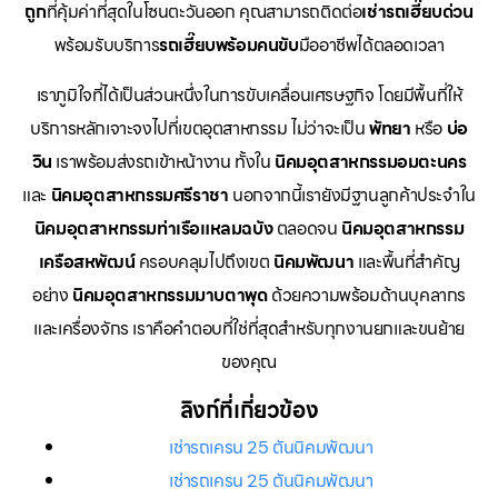
ถูก
ที่คุ้มค่าที่สุดในโซนตะวันออก คุณสามารถติดต่อ
เช่ารถเฮี๊ยบด่วน
พร้อมรับบริการ
รถเฮี๊ยบพร้อมคนขับ
มืออาชีพได้ตลอดเวลา
เราภูมิใจที่ได้เป็นส่วนหนึ่งในการขับเคลื่อนเศรษฐกิจ โดยมีพื้นที่ให้
บริการหลักเจาะจงไปที่เขตอุตสาหกรรม ไม่ว่าจะเป็น
พัทยา
หรือ
บ่อ
วิน
เราพร้อมส่งรถเข้าหน้างาน ทั้งใน
นิคมอุตสาหกรรมอมตะนคร
และ
นิคมอุตสาหกรรมศรีราชา
นอกจากนี้เรายังมีฐานลูกค้าประจำใน
นิคมอุตสาหกรรมท่าเรือแหลมฉบัง
ตลอดจน
นิคมอุตสาหกรรม
เครือสหพัฒน์
ครอบคลุมไปถึงเขต
นิคมพัฒนา
และพื้นที่สำคัญ
อย่าง
นิคมอุตสาหกรรมมาบตาพุด
ด้วยความพร้อมด้านบุคลากร
และเครื่องจักร เราคือคำตอบที่ใช่ที่สุดสำหรับทุกงานยกและขนย้าย
ของคุณ
ลิงก์ที่เกี่ยวข้อง
เช่ารถเครน 25 ตันนิคมพัฒนา
เช่ารถเครน 25 ตันนิคมพัฒนา