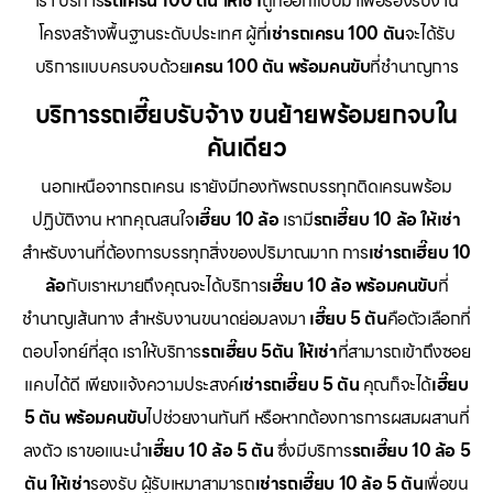
เรา บริการ
รถเครน 100 ตัน ให้เช่า
ถูกออกแบบมาเพื่อรองรับงาน
โครงสร้างพื้นฐานระดับประเทศ ผู้ที่
เช่ารถเครน 100 ตัน
จะได้รับ
บริการแบบครบจบด้วย
เครน 100 ตัน พร้อมคนขับ
ที่ชำนาญการ
บริการรถเฮี๊ยบรับจ้าง ขนย้ายพร้อมยกจบใน
คันเดียว
นอกเหนือจากรถเครน เรายังมีกองทัพรถบรรทุกติดเครนพร้อม
ปฏิบัติงาน หากคุณสนใจ
เฮี๊ยบ 10 ล้อ
เรามี
รถเฮี๊ยบ 10 ล้อ ให้เช่า
สำหรับงานที่ต้องการบรรทุกสิ่งของปริมาณมาก การ
เช่ารถเฮี๊ยบ 10
ล้อ
กับเราหมายถึงคุณจะได้บริการ
เฮี๊ยบ 10 ล้อ พร้อมคนขับ
ที่
ชำนาญเส้นทาง สำหรับงานขนาดย่อมลงมา
เฮี๊ยบ 5 ตัน
คือตัวเลือกที่
ตอบโจทย์ที่สุด เราให้บริการ
รถเฮี๊ยบ 5ตัน ให้เช่า
ที่สามารถเข้าถึงซอย
แคบได้ดี เพียงแจ้งความประสงค์
เช่ารถเฮี๊ยบ 5 ตัน
คุณก็จะได้
เฮี๊ยบ
5 ตัน พร้อมคนขับ
ไปช่วยงานทันที หรือหากต้องการการผสมผสานที่
ลงตัว เราขอแนะนำ
เฮี๊ยบ 10 ล้อ 5 ตัน
ซึ่งมีบริการ
รถเฮี๊ยบ 10 ล้อ 5
ตัน ให้เช่า
รองรับ ผู้รับเหมาสามารถ
เช่ารถเฮี๊ยบ 10 ล้อ 5 ตัน
เพื่อขน