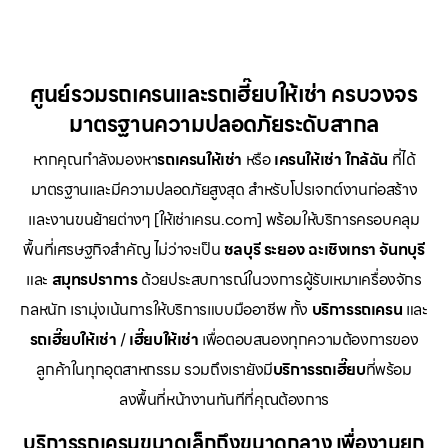
ศูนย์รวมรถเครนและรถเฮี๊ยบให้เช่า ครบวงจร
มาตรฐานความปลอดภัยระดับสากล
หากคุณกำลังมองหา
รถเครนให้เช่า
หรือ
เครนให้เช่า
ใกล้ฉัน
ที่ได้
มาตรฐานและมีความปลอดภัยสูงสุด สำหรับโปรเจกต์งานก่อสร้าง
และงานขนย้ายต่างๆ [ให้เช่าเครน.com] พร้อมให้บริการครอบคลุม
พื้นที่เศรษฐกิจสำคัญ ไม่ว่าจะเป็น
ชลบุรี ระยอง ฉะเชิงเทรา จันทบุรี
และ
สมุทรปราการ
ด้วยประสบการณ์ในวงการผู้รับเหมาเครื่องจักร
กลหนัก เรามุ่งเน้นการให้บริการแบบมืออาชีพ ทั้ง
บริการรถเครน
และ
รถเฮี๊ยบให้เช่า
/
เฮี๊ยบให้เช่า
เพื่อตอบสนองทุกความต้องการของ
ลูกค้าในทุกอุตสาหกรรม รวมถึงเรายังมี
บริการรถเฮี๊ยบ
ที่พร้อม
ลงพื้นที่หน้างานทันทีที่คุณต้องการ
บริการรถเครนขนาดเล็กถึงขนาดกลาง เพื่องานยก