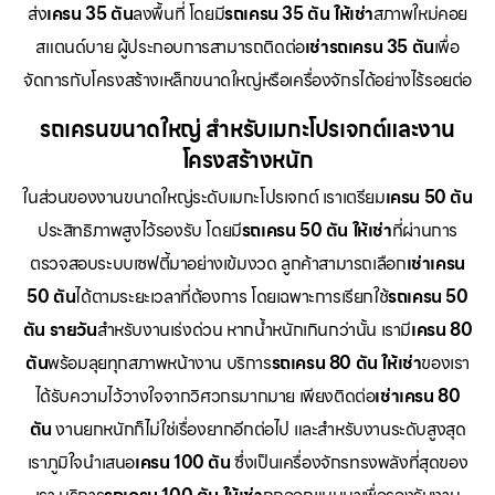
ส่ง
เครน 35 ตัน
ลงพื้นที่ โดยมี
รถเครน 35 ตัน ให้เช่า
สภาพใหม่คอย
สแตนด์บาย ผู้ประกอบการสามารถติดต่อ
เช่ารถเครน 35 ตัน
เพื่อ
จัดการกับโครงสร้างเหล็กขนาดใหญ่หรือเครื่องจักรได้อย่างไร้รอยต่อ
รถเครนขนาดใหญ่ สำหรับเมกะโปรเจกต์และงาน
โครงสร้างหนัก
ในส่วนของงานขนาดใหญ่ระดับเมกะโปรเจกต์ เราเตรียม
เครน 50 ตัน
ประสิทธิภาพสูงไว้รองรับ โดยมี
รถเครน 50 ตัน ให้เช่า
ที่ผ่านการ
ตรวจสอบระบบเซฟตี้มาอย่างเข้มงวด ลูกค้าสามารถเลือก
เช่าเครน
50 ตัน
ได้ตามระยะเวลาที่ต้องการ โดยเฉพาะการเรียกใช้
รถเครน 50
ตัน รายวัน
สำหรับงานเร่งด่วน หากน้ำหนักเกินกว่านั้น เรามี
เครน 80
ตัน
พร้อมลุยทุกสภาพหน้างาน บริการ
รถเครน 80 ตัน ให้เช่า
ของเรา
ได้รับความไว้วางใจจากวิศวกรมากมาย เพียงติดต่อ
เช่าเครน 80
ตัน
งานยกหนักก็ไม่ใช่เรื่องยากอีกต่อไป และสำหรับงานระดับสูงสุด
เราภูมิใจนำเสนอ
เครน 100 ตัน
ซึ่งเป็นเครื่องจักรทรงพลังที่สุดของ