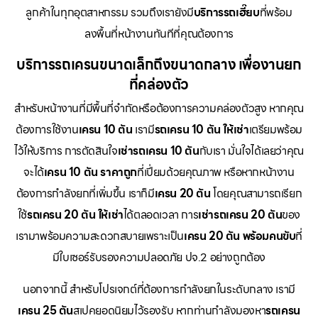
ลูกค้าในทุกอุตสาหกรรม รวมถึงเรายังมี
บริการรถเฮี๊ยบ
ที่พร้อม
ลงพื้นที่หน้างานทันทีที่คุณต้องการ
บริการรถเครนขนาดเล็กถึงขนาดกลาง เพื่องานยก
ที่คล่องตัว
สำหรับหน้างานที่มีพื้นที่จำกัดหรือต้องการความคล่องตัวสูง หากคุณ
ต้องการใช้งาน
เครน 10 ตัน
เรามี
รถเครน 10 ตัน ให้เช่า
เตรียมพร้อม
ไว้ให้บริการ การตัดสินใจ
เช่ารถเครน 10 ตัน
กับเรา มั่นใจได้เลยว่าคุณ
จะได้
เครน 10 ตัน ราคาถูก
ที่เปี่ยมด้วยคุณภาพ หรือหากหน้างาน
ต้องการกำลังยกที่เพิ่มขึ้น เราก็มี
เครน 20 ตัน
โดยคุณสามารถเรียก
ใช้
รถเครน 20 ตัน ให้เช่า
ได้ตลอดเวลา การ
เช่ารถเครน 20 ตัน
ของ
เรามาพร้อมความสะดวกสบายเพราะเป็น
เครน 20 ตัน พร้อมคนขับ
ที่
มีใบเซอร์รับรองความปลอดภัย ปจ.2 อย่างถูกต้อง
นอกจากนี้ สำหรับโปรเจกต์ที่ต้องการกำลังยกในระดับกลาง เรามี
เครน 25 ตัน
สเปคยอดนิยมไว้รองรับ หากท่านกำลังมองหา
รถเครน