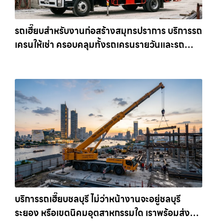
รถเฮี๊ยบสำหรับงานก่อสร้างสมุทรปราการ บริการรถ
เครนให้เช่า ครอบคลุมทั้งรถเครนรายวันและรถ
เครนรายเดือน ตอบโจทย์ทุกไซต์งาน ให้เช่า
เครน.com
บริการรถเฮี๊ยบชลบุรี ไม่ว่าหน้างานจะอยู่ชลบุรี
ระยอง หรือเขตนิคมอุตสาหกรรมใด เราพร้อมส่งรถ