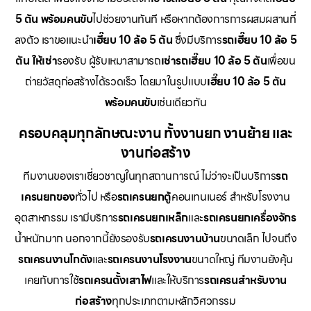
5 ตัน พร้อมคนขับ
ไปช่วยงานทันที หรือหากต้องการการผสมผสานที่
ลงตัว เราขอแนะนำ
เฮี๊ยบ 10 ล้อ 5 ตัน
ซึ่งมีบริการ
รถเฮี๊ยบ 10 ล้อ 5
ตัน ให้เช่า
รองรับ ผู้รับเหมาสามารถ
เช่ารถเฮี๊ยบ 10 ล้อ 5 ตัน
เพื่อขน
ถ่ายวัสดุก่อสร้างได้รวดเร็ว โดยมาในรูปแบบ
เฮี๊ยบ 10 ล้อ 5 ตัน
พร้อมคนขับ
เช่นเดียวกัน
ครอบคลุมทุกลักษณะงาน ทั้งงานยก งานย้าย และ
งานก่อสร้าง
ทีมงานของเราเชี่ยวชาญในทุกสถานการณ์ ไม่ว่าจะเป็นบริการ
รถ
เครนยกของ
ทั่วไป หรือ
รถเครนยกตู้
คอนเทนเนอร์ สำหรับโรงงาน
อุตสาหกรรม เรามีบริการ
รถเครนยกเหล็ก
และ
รถเครนยกเครื่องจักร
น้ำหนักมาก นอกจากนี้ยังรองรับ
รถเครนงานบ้าน
ขนาดเล็ก ไปจนถึง
รถเครนงานโกดัง
และ
รถเครนงานโรงงาน
ขนาดใหญ่ ทีมงานยังคุ้น
เคยกับการใช้
รถเครนตั้งเสาไฟ
และให้บริการ
รถเครนสำหรับงาน
ก่อสร้าง
ทุกประเภทตามหลักวิศวกรรม