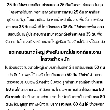
25 ตัน ให้เช่า
การเลือก
เช่ารถเครน 25 ตัน
กับเราจะช่วยลดต้นทุน
โครงการได้มาก เพราะเราคิดค่าบริการ
เครน 25 ตัน ราคาดี
และ
ยุติธรรมที่สุด ในขณะเดียวกัน หากน้ำหนักชิ้นงานเพิ่มขึ้น เราพร้อม
ส่ง
เครน 35 ตัน
ลงพื้นที่ โดยมี
รถเครน 35 ตัน ให้เช่า
สภาพใหม่คอย
สแตนด์บาย ผู้ประกอบการสามารถติดต่อ
เช่ารถเครน 35 ตัน
เพื่อ
จัดการกับโครงสร้างเหล็กขนาดใหญ่หรือเครื่องจักรได้อย่างไร้รอยต่อ
รถเครนขนาดใหญ่ สำหรับเมกะโปรเจกต์และงาน
โครงสร้างหนัก
ในส่วนของงานขนาดใหญ่ระดับเมกะโปรเจกต์ เราเตรียม
เครน 50 ตัน
ประสิทธิภาพสูงไว้รองรับ โดยมี
รถเครน 50 ตัน ให้เช่า
ที่ผ่านการ
ตรวจสอบระบบเซฟตี้มาอย่างเข้มงวด ลูกค้าสามารถเลือก
เช่าเครน
50 ตัน
ได้ตามระยะเวลาที่ต้องการ โดยเฉพาะการเรียกใช้
รถเครน 50
ตัน รายวัน
สำหรับงานเร่งด่วน หากน้ำหนักเกินกว่านั้น เรามี
เครน 80
ตัน
พร้อมลุยทุกสภาพหน้างาน บริการ
รถเครน 80 ตัน ให้เช่า
ของเรา