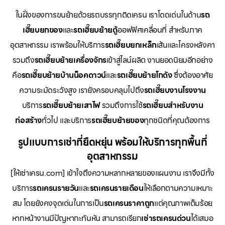
ในฝั่งของการขนย้ายด้วยรถบรรทุกติดเครน เราโดดเด่นในด้าน
รถ
เฮี๊ยบยกของ
และ
รถเฮี๊ยบย้ายตู้
ออฟฟิศเคลื่อนที่ สำหรับภาค
อุตสาหกรรม เราพร้อมให้บริการ
รถเฮี๊ยบยกเหล็ก
เส้นและโครงหลังคา
รวมถึง
รถเฮี๊ยบย้ายเครื่องจักร
เข้าสู่ไลน์ผลิต งานยอดนิยมอีกอย่าง
คือ
รถเฮี๊ยบย้ายบ้านน็อคดาวน์
และ
รถเฮี๊ยบย้ายโกดัง
ซึ่งต้องอาศัย
ความระมัดระวังสูง เรายังครอบคลุมไปถึง
รถเฮี๊ยบงานโรงงาน
บริการ
รถเฮี๊ยบย้ายเสาไฟ
รวมถึงการใช้
รถเฮี๊ยบสำหรับงาน
ก่อสร้าง
ทั่วไป และบริการ
รถเฮี๊ยบย้ายของ
ทุกชนิดที่คุณต้องการ
รูปแบบการเช่าที่ยืดหยุ่น พร้อมให้บริการทุกพื้นที่
อุตสาหกรรม
[ให้เช่าเครน.com] เข้าใจถึงความหลากหลายของแผนงาน เราจึงมีทั้ง
บริการ
รถเครนรายวัน
และ
รถเครนรายเดือน
ให้เลือกตามความเหมาะ
สม โดยยังคงจุดเด่นในการเป็น
รถเครนราคาถูก
แต่คุณภาพเต็มร้อย
หากหน้างานมีปัญหากะทันหัน สามารถเรียก
เช่ารถเครนด่วน
ได้เสมอ