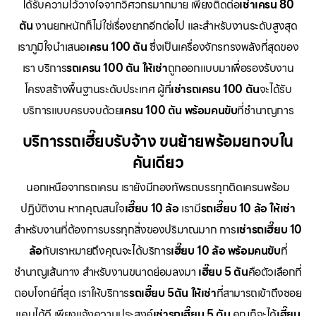
ได้รับความไว้วางใจจากวิศวกรมากมาย เพียงติดต่อ
เช่าเครน 80
ตัน
งานยกหนักก็ไม่ใช่เรื่องยากอีกต่อไป และสำหรับงานระดับสูงสุด
เราภูมิใจนำเสนอ
เครน 100 ตัน
ซึ่งเป็นเครื่องจักรทรงพลังที่สุดของ
เรา บริการ
รถเครน 100 ตัน ให้เช่า
ถูกออกแบบมาเพื่อรองรับงาน
โครงสร้างพื้นฐานระดับประเทศ ผู้ที่
เช่ารถเครน 100 ตัน
จะได้รับ
บริการแบบครบจบด้วย
เครน 100 ตัน พร้อมคนขับ
ที่ชำนาญการ
บริการรถเฮี๊ยบรับจ้าง ขนย้ายพร้อมยกจบใน
คันเดียว
นอกเหนือจากรถเครน เรายังมีกองทัพรถบรรทุกติดเครนพร้อม
ปฏิบัติงาน หากคุณสนใจ
เฮี๊ยบ 10 ล้อ
เรามี
รถเฮี๊ยบ 10 ล้อ ให้เช่า
สำหรับงานที่ต้องการบรรทุกสิ่งของปริมาณมาก การ
เช่ารถเฮี๊ยบ 10
ล้อ
กับเราหมายถึงคุณจะได้บริการ
เฮี๊ยบ 10 ล้อ พร้อมคนขับ
ที่
ชำนาญเส้นทาง สำหรับงานขนาดย่อมลงมา
เฮี๊ยบ 5 ตัน
คือตัวเลือกที่
ตอบโจทย์ที่สุด เราให้บริการ
รถเฮี๊ยบ 5ตัน ให้เช่า
ที่สามารถเข้าถึงซอย
แคบได้ดี เพียงแจ้งความประสงค์
เช่ารถเฮี๊ยบ 5 ตัน
คุณก็จะได้
เฮี๊ยบ