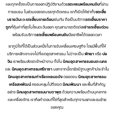
และทุกครั้งจะเป็นการออกปฏิบัติงานด้วย
รถเครนพร้อมคนขับ
ที่ผ่าน
การอบรม ในส่วนของรถบรรทุกติดเครน เราก็เปิดให้เช่าทั้ง
รถเฮี๊ย
บรายวัน
และ
รถเฮี๊ยบรายเดือน
เช่นกัน ถือเป็นบริการ
รถเฮี๊ยบราคา
ถูก
ที่คุ้มค่าที่สุดในโซนตะวันออก คุณสามารถติดต่อ
เช่ารถเฮี๊ยบด่วน
พร้อมรับบริการ
รถเฮี๊ยบพร้อมคนขับ
มืออาชีพได้ตลอดเวลา
เราภูมิใจที่ได้เป็นส่วนหนึ่งในการขับเคลื่อนเศรษฐกิจ โดยมีพื้นที่ให้
บริการหลักเจาะจงไปที่เขตอุตสาหกรรม ไม่ว่าจะเป็น
พัทยา
หรือ
บ่อ
วิน
เราพร้อมส่งรถเข้าหน้างาน ทั้งใน
นิคมอุตสาหกรรมอมตะนคร
และ
นิคมอุตสาหกรรมศรีราชา
นอกจากนี้เรายังมีฐานลูกค้าประจำใน
นิคมอุตสาหกรรมท่าเรือแหลมฉบัง
ตลอดจน
นิคมอุตสาหกรรม
เครือสหพัฒน์
ครอบคลุมไปถึงเขต
นิคมพัฒนา
และพื้นที่สำคัญ
อย่าง
นิคมอุตสาหกรรมมาบตาพุด
ด้วยความพร้อมด้านบุคลากร
และเครื่องจักร เราคือคำตอบที่ใช่ที่สุดสำหรับทุกงานยกและขนย้าย
ของคุณ