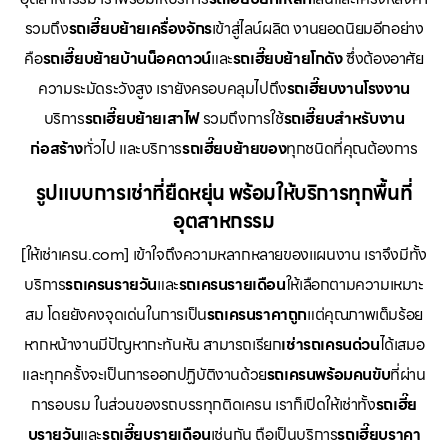
รวมถึง
รถเฮี๊ยบย้ายเครื่องจักร
เข้าสู่ไลน์ผลิต งานยอดนิยมอีกอย่าง
คือ
รถเฮี๊ยบย้ายบ้านน็อคดาวน์
และ
รถเฮี๊ยบย้ายโกดัง
ซึ่งต้องอาศัย
ความระมัดระวังสูง เรายังครอบคลุมไปถึง
รถเฮี๊ยบงานโรงงาน
บริการ
รถเฮี๊ยบย้ายเสาไฟ
รวมถึงการใช้
รถเฮี๊ยบสำหรับงาน
ก่อสร้าง
ทั่วไป และบริการ
รถเฮี๊ยบย้ายของ
ทุกชนิดที่คุณต้องการ
รูปแบบการเช่าที่ยืดหยุ่น พร้อมให้บริการทุกพื้นที่
อุตสาหกรรม
[ให้เช่าเครน.com] เข้าใจถึงความหลากหลายของแผนงาน เราจึงมีทั้ง
บริการ
รถเครนรายวัน
และ
รถเครนรายเดือน
ให้เลือกตามความเหมาะ
สม โดยยังคงจุดเด่นในการเป็น
รถเครนราคาถูก
แต่คุณภาพเต็มร้อย
หากหน้างานมีปัญหากะทันหัน สามารถเรียก
เช่ารถเครนด่วน
ได้เสมอ
และทุกครั้งจะเป็นการออกปฏิบัติงานด้วย
รถเครนพร้อมคนขับ
ที่ผ่าน
การอบรม ในส่วนของรถบรรทุกติดเครน เราก็เปิดให้เช่าทั้ง
รถเฮี๊ย
บรายวัน
และ
รถเฮี๊ยบรายเดือน
เช่นกัน ถือเป็นบริการ
รถเฮี๊ยบราคา