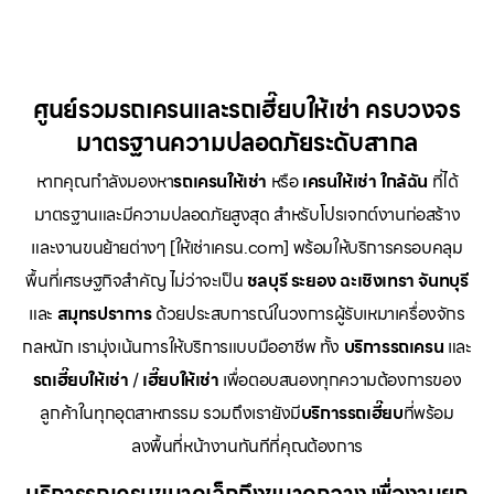
ศูนย์รวมรถเครนและรถเฮี๊ยบให้เช่า ครบวงจร
มาตรฐานความปลอดภัยระดับสากล
หากคุณกำลังมองหา
รถเครนให้เช่า
หรือ
เครนให้เช่า
ใกล้ฉัน
ที่ได้
มาตรฐานและมีความปลอดภัยสูงสุด สำหรับโปรเจกต์งานก่อสร้าง
และงานขนย้ายต่างๆ [ให้เช่าเครน.com] พร้อมให้บริการครอบคลุม
พื้นที่เศรษฐกิจสำคัญ ไม่ว่าจะเป็น
ชลบุรี ระยอง ฉะเชิงเทรา จันทบุรี
และ
สมุทรปราการ
ด้วยประสบการณ์ในวงการผู้รับเหมาเครื่องจักร
กลหนัก เรามุ่งเน้นการให้บริการแบบมืออาชีพ ทั้ง
บริการรถเครน
และ
รถเฮี๊ยบให้เช่า
/
เฮี๊ยบให้เช่า
เพื่อตอบสนองทุกความต้องการของ
ลูกค้าในทุกอุตสาหกรรม รวมถึงเรายังมี
บริการรถเฮี๊ยบ
ที่พร้อม
ลงพื้นที่หน้างานทันทีที่คุณต้องการ