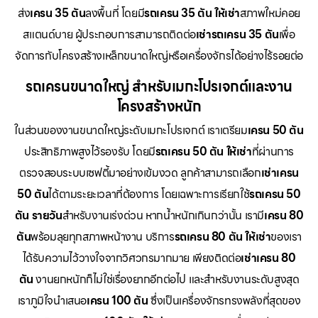
ส่ง
เครน 35 ตัน
ลงพื้นที่ โดยมี
รถเครน 35 ตัน ให้เช่า
สภาพใหม่คอย
สแตนด์บาย ผู้ประกอบการสามารถติดต่อ
เช่ารถเครน 35 ตัน
เพื่อ
จัดการกับโครงสร้างเหล็กขนาดใหญ่หรือเครื่องจักรได้อย่างไร้รอยต่อ
รถเครนขนาดใหญ่ สำหรับเมกะโปรเจกต์และงาน
โครงสร้างหนัก
ในส่วนของงานขนาดใหญ่ระดับเมกะโปรเจกต์ เราเตรียม
เครน 50 ตัน
ประสิทธิภาพสูงไว้รองรับ โดยมี
รถเครน 50 ตัน ให้เช่า
ที่ผ่านการ
ตรวจสอบระบบเซฟตี้มาอย่างเข้มงวด ลูกค้าสามารถเลือก
เช่าเครน
50 ตัน
ได้ตามระยะเวลาที่ต้องการ โดยเฉพาะการเรียกใช้
รถเครน 50
ตัน รายวัน
สำหรับงานเร่งด่วน หากน้ำหนักเกินกว่านั้น เรามี
เครน 80
ตัน
พร้อมลุยทุกสภาพหน้างาน บริการ
รถเครน 80 ตัน ให้เช่า
ของเรา
ได้รับความไว้วางใจจากวิศวกรมากมาย เพียงติดต่อ
เช่าเครน 80
ตัน
งานยกหนักก็ไม่ใช่เรื่องยากอีกต่อไป และสำหรับงานระดับสูงสุด
เราภูมิใจนำเสนอ
เครน 100 ตัน
ซึ่งเป็นเครื่องจักรทรงพลังที่สุดของ