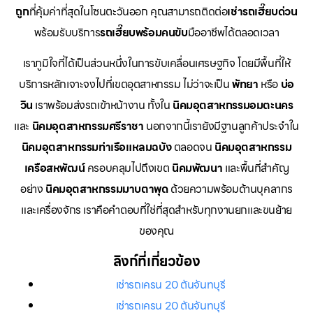
ถูก
ที่คุ้มค่าที่สุดในโซนตะวันออก คุณสามารถติดต่อ
เช่ารถเฮี๊ยบด่วน
พร้อมรับบริการ
รถเฮี๊ยบพร้อมคนขับ
มืออาชีพได้ตลอดเวลา
เราภูมิใจที่ได้เป็นส่วนหนึ่งในการขับเคลื่อนเศรษฐกิจ โดยมีพื้นที่ให้
บริการหลักเจาะจงไปที่เขตอุตสาหกรรม ไม่ว่าจะเป็น
พัทยา
หรือ
บ่อ
วิน
เราพร้อมส่งรถเข้าหน้างาน ทั้งใน
นิคมอุตสาหกรรมอมตะนคร
และ
นิคมอุตสาหกรรมศรีราชา
นอกจากนี้เรายังมีฐานลูกค้าประจำใน
นิคมอุตสาหกรรมท่าเรือแหลมฉบัง
ตลอดจน
นิคมอุตสาหกรรม
เครือสหพัฒน์
ครอบคลุมไปถึงเขต
นิคมพัฒนา
และพื้นที่สำคัญ
อย่าง
นิคมอุตสาหกรรมมาบตาพุด
ด้วยความพร้อมด้านบุคลากร
และเครื่องจักร เราคือคำตอบที่ใช่ที่สุดสำหรับทุกงานยกและขนย้าย
ของคุณ
ลิงก์ที่เกี่ยวข้อง
เช่ารถเครน 20 ตันจันทบุรี
เช่ารถเครน 20 ตันจันทบุรี