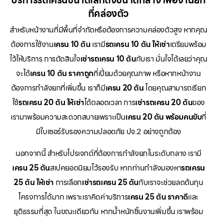
บริการรถเครนขนาดเล็กถึงขนาดกลาง เพื่องานยก
ที่คล่องตัว
สำหรับหน้างานที่มีพื้นที่จำกัดหรือต้องการความคล่องตัวสูง หากคุณ
ต้องการใช้งาน
เครน 10 ตัน
เรามี
รถเครน 10 ตัน ให้เช่า
เตรียมพร้อม
ไว้ให้บริการ การตัดสินใจ
เช่ารถเครน 10 ตัน
กับเรา มั่นใจได้เลยว่าคุณ
จะได้
เครน 10 ตัน ราคาถูก
ที่เปี่ยมด้วยคุณภาพ หรือหากหน้างาน
ต้องการกำลังยกที่เพิ่มขึ้น เราก็มี
เครน 20 ตัน
โดยคุณสามารถเรียก
ใช้
รถเครน 20 ตัน ให้เช่า
ได้ตลอดเวลา การ
เช่ารถเครน 20 ตัน
ของ
เรามาพร้อมความสะดวกสบายเพราะเป็น
เครน 20 ตัน พร้อมคนขับ
ที่
มีใบเซอร์รับรองความปลอดภัย ปจ.2 อย่างถูกต้อง
นอกจากนี้ สำหรับโปรเจกต์ที่ต้องการกำลังยกในระดับกลาง เรามี
เครน 25 ตัน
สเปคยอดนิยมไว้รองรับ หากท่านกำลังมองหา
รถเครน
25 ตัน ให้เช่า
การเลือก
เช่ารถเครน 25 ตัน
กับเราจะช่วยลดต้นทุน
โครงการได้มาก เพราะเราคิดค่าบริการ
เครน 25 ตัน ราคาดี
และ
ยุติธรรมที่สุด ในขณะเดียวกัน หากน้ำหนักชิ้นงานเพิ่มขึ้น เราพร้อม