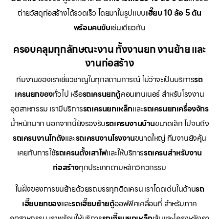
ถ่ายวัสดุก่อสร้างได้รวดเร็ว โดยมาในรูปแบบ
เฮี๊ยบ 10 ล้อ 5 ตัน
พร้อมคนขับ
เช่นเดียวกัน
ครอบคลุมทุกลักษณะงาน ทั้งงานยก งานย้าย และ
งานก่อสร้าง
ทีมงานของเราเชี่ยวชาญในทุกสถานการณ์ ไม่ว่าจะเป็นบริการ
รถ
เครนยกของ
ทั่วไป หรือ
รถเครนยกตู้
คอนเทนเนอร์ สำหรับโรงงาน
อุตสาหกรรม เรามีบริการ
รถเครนยกเหล็ก
และ
รถเครนยกเครื่องจักร
น้ำหนักมาก นอกจากนี้ยังรองรับ
รถเครนงานบ้าน
ขนาดเล็ก ไปจนถึง
รถเครนงานโกดัง
และ
รถเครนงานโรงงาน
ขนาดใหญ่ ทีมงานยังคุ้น
เคยกับการใช้
รถเครนตั้งเสาไฟ
และให้บริการ
รถเครนสำหรับงาน
ก่อสร้าง
ทุกประเภทตามหลักวิศวกรรม
ในฝั่งของการขนย้ายด้วยรถบรรทุกติดเครน เราโดดเด่นในด้าน
รถ
เฮี๊ยบยกของ
และ
รถเฮี๊ยบย้ายตู้
ออฟฟิศเคลื่อนที่ สำหรับภาค
อุตสาหกรรม เราพร้อมให้บริการ
รถเฮี๊ยบยกเหล็ก
เส้นและโครงหลังคา