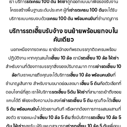
เรา บริการ
รถเครน 100 ตัน ให้เช่า
ถูกออกแบบมาเพื่อรองรับงาน
โครงสร้างพื้นฐานระดับประเทศ ผู้ที่
เช่ารถเครน 100 ตัน
จะได้รับ
บริการแบบครบจบด้วย
เครน 100 ตัน พร้อมคนขับ
ที่ชำนาญการ
บริการรถเฮี๊ยบรับจ้าง ขนย้ายพร้อมยกจบใน
คันเดียว
นอกเหนือจากรถเครน เรายังมีกองทัพรถบรรทุกติดเครนพร้อม
ปฏิบัติงาน หากคุณสนใจ
เฮี๊ยบ 10 ล้อ
เรามี
รถเฮี๊ยบ 10 ล้อ ให้เช่า
สำหรับงานที่ต้องการบรรทุกสิ่งของปริมาณมาก การ
เช่ารถเฮี๊ยบ 10
ล้อ
กับเราหมายถึงคุณจะได้บริการ
เฮี๊ยบ 10 ล้อ พร้อมคนขับ
ที่
ชำนาญเส้นทาง สำหรับงานขนาดย่อมลงมา
เฮี๊ยบ 5 ตัน
คือตัวเลือกที่
ตอบโจทย์ที่สุด เราให้บริการ
รถเฮี๊ยบ 5ตัน ให้เช่า
ที่สามารถเข้าถึงซอย
แคบได้ดี เพียงแจ้งความประสงค์
เช่ารถเฮี๊ยบ 5 ตัน
คุณก็จะได้
เฮี๊ยบ
5 ตัน พร้อมคนขับ
ไปช่วยงานทันที หรือหากต้องการการผสมผสานที่
ลงตัว เราขอแนะนำ
เฮี๊ยบ 10 ล้อ 5 ตัน
ซึ่งมีบริการ
รถเฮี๊ยบ 10 ล้อ 5
ตัน ให้เช่า
รองรับ ผู้รับเหมาสามารถ
เช่ารถเฮี๊ยบ 10 ล้อ 5 ตัน
เพื่อขน