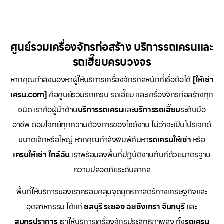
ศูนย์รวมเครื่องจักรก่อสร้าง บริการรถเครนและ
รถเฮี๊ยบครบวงจร
หากคุณกำลังมองหาผู้ให้บริการเครื่องจักรกลหนักที่เชื่อถือได้
[ให้เช่า
เครน.com]
คือศูนย์รวมรถเครน รถเฮี๊ยบ และเครื่องจักรก่อสร้างทุก
ชนิด เราคือผู้นำด้าน
บริการรถเครน
และ
บริการรถเฮี๊ยบ
ระดับมือ
อาชีพ ตอบโจทย์ทุกความต้องการของไซต์งาน ไม่ว่าจะเป็นโปรเจกต์
ขนาดเล็กหรือใหญ่ หากคุณกำลังพิมพ์ค้นหา
รถเครนให้เช่า
หรือ
เครนให้เช่า
ใกล้ฉัน
เราพร้อมลงพื้นที่ปฏิบัติงานทันทีด้วยมาตรฐาน
ความปลอดภัยระดับสากล
พื้นที่ให้บริการของเราครอบคลุมจุดยุทธศาสตร์ทางเศรษฐกิจและ
อุตสาหกรรม ได้แก่
ชลบุรี
ระยอง
ฉะเชิงเทรา
จันทบุรี
และ
สมุทรปราการ
เราให้บริการเครื่องจักรประสิทธิภาพสูง ทั้ง
รถเครน