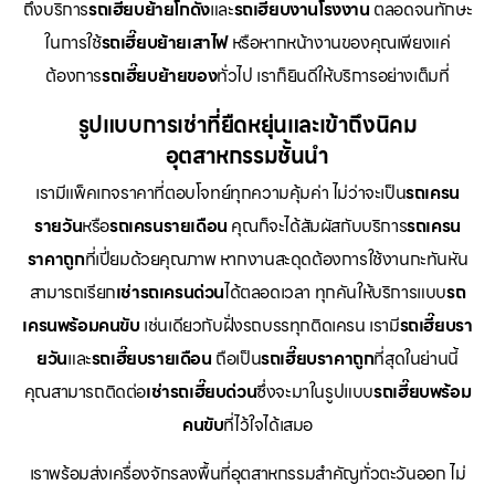
ถึงบริการ
รถเฮี๊ยบย้ายโกดัง
และ
รถเฮี๊ยบงานโรงงาน
ตลอดจนทักษะ
ในการใช้
รถเฮี๊ยบย้ายเสาไฟ
หรือหากหน้างานของคุณเพียงแค่
ต้องการ
รถเฮี๊ยบย้ายของ
ทั่วไป เราก็ยินดีให้บริการอย่างเต็มที่
รูปแบบการเช่าที่ยืดหยุ่นและเข้าถึงนิคม
อุตสาหกรรมชั้นนำ
เรามีแพ็คเกจราคาที่ตอบโจทย์ทุกความคุ้มค่า ไม่ว่าจะเป็น
รถเครน
รายวัน
หรือ
รถเครนรายเดือน
คุณก็จะได้สัมผัสกับบริการ
รถเครน
ราคาถูก
ที่เปี่ยมด้วยคุณภาพ หากงานสะดุดต้องการใช้งานกะทันหัน
สามารถเรียก
เช่ารถเครนด่วน
ได้ตลอดเวลา ทุกคันให้บริการแบบ
รถ
เครนพร้อมคนขับ
เช่นเดียวกับฝั่งรถบรรทุกติดเครน เรามี
รถเฮี๊ยบรา
ยวัน
และ
รถเฮี๊ยบรายเดือน
ถือเป็น
รถเฮี๊ยบราคาถูก
ที่สุดในย่านนี้
คุณสามารถติดต่อ
เช่ารถเฮี๊ยบด่วน
ซึ่งจะมาในรูปแบบ
รถเฮี๊ยบพร้อม
คนขับ
ที่ไว้ใจได้เสมอ
เราพร้อมส่งเครื่องจักรลงพื้นที่อุตสาหกรรมสำคัญทั่วตะวันออก ไม่