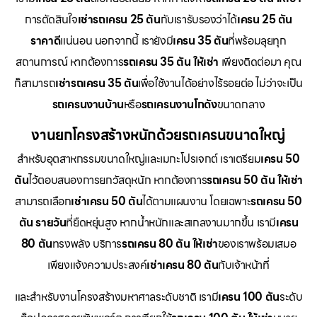
การตัดสินใจ
เช่ารถเครน 25 ตัน
กับเรารับรองว่าได้
เครน 25 ตัน
ราคาดี
แน่นอน นอกจากนี้ เรายังมี
เครน 35 ตัน
ที่พร้อมลุยทุก
สถานการณ์ หากต้องการ
รถเครน 35 ตัน ให้เช่า
เพียงติดต่อมา คุณ
ก็สามารถ
เช่ารถเครน 35 ตัน
เพื่อใช้งานได้อย่างไร้รอยต่อ ไม่ว่าจะเป็น
รถเครนงานบ้าน
หรือ
รถเครนงานโกดัง
ขนาดกลาง
งานยกโครงสร้างหนักด้วยรถเครนขนาดใหญ่
สำหรับอุตสาหกรรมขนาดใหญ่และเมกะโปรเจกต์ เราเตรียม
เครน 50
ตัน
ไว้ตอบสนองการยกวัสดุหนัก หากต้องการ
รถเครน 50 ตัน ให้เช่า
สามารถเลือก
เช่าเครน 50 ตัน
ได้ตามแผนงาน โดยเฉพาะ
รถเครน 50
ตัน รายวัน
ที่ยืดหยุ่นสูง หากน้ำหนักและสเกลงานมากขึ้น เรามี
เครน
80 ตัน
ทรงพลัง บริการ
รถเครน 80 ตัน ให้เช่า
ของเราพร้อมเสมอ
เพียงแจ้งความประสงค์
เช่าเครน 80 ตัน
กับเจ้าหน้าที่
และสำหรับงานโครงสร้างมหาศาลระดับชาติ เรามี
เครน 100 ตัน
ระดับ