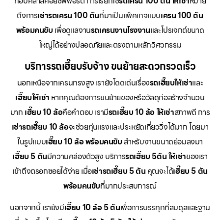
ท็อปคลาสคอยซัพพอร์ต การเรียกใช้
รถเครน 100 ตัน ให้เช่า
หมาย
ถึงการ
เช่ารถเครน 100 ตัน
ที่มาเป็นแพ็คเกจแบบ
เครน 100 ตัน
พร้อมคนขับ
เพื่อดูแลงาน
รถเครนงานโรงงาน
และโปรเจกต์ขนาด
ใหญ่ได้อย่างปลอดภัยและตรงตามหลักวิศวกรรม
บริการรถเฮี๊ยบรับจ้าง ขนย้ายสะดวกรวดเร็ว
นอกเหนือจากเครนทรงสูง เรายังโดดเด่นเรื่อง
รถเฮี๊ยบให้เช่า
และ
เฮี๊ยบให้เช่า
หากคุณต้องการขนย้ายของหรือวัสดุก่อสร้างจำนวน
มาก
เฮี๊ยบ 10 ล้อ
คือคำตอบ เรามี
รถเฮี๊ยบ 10 ล้อ ให้เช่า
สภาพดี การ
เช่ารถเฮี๊ยบ 10 ล้อ
จะช่วยทุ่นแรงและประหยัดเที่ยววิ่งได้มาก โดยมา
ในรูปแบบ
เฮี๊ยบ 10 ล้อ พร้อมคนขับ
สำหรับงานขนาดย่อมลงมา
เฮี๊ยบ 5 ตัน
มีความคล่องตัวสูง บริการ
รถเฮี๊ยบ 5ตัน ให้เช่า
ของเรา
เข้าถึงตรอกซอยได้ง่าย เมื่อ
เช่ารถเฮี๊ยบ 5 ตัน
คุณจะได้
เฮี๊ยบ 5 ตัน
พร้อมคนขับ
ที่มากประสบการณ์
นอกจากนี้ เรายังมี
เฮี๊ยบ 10 ล้อ 5 ตัน
เพื่อการบรรทุกที่สมดุลและฐาน