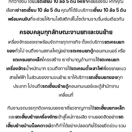
ที่กว้างขึ้น โดยมี
รถเฮี๊ยบ 10 ล้อ 5 ตัน ให้เช่า
คอยรองรับ หากคุณ
เลือก
เช่ารถเฮี๊ยบ 10 ล้อ 5 ตัน
คุณก็ได้รับบริการ
เฮี๊ยบ 10 ล้อ 5 ตัน
พร้อมคนขับ
ที่จะช่วยให้งานโลจิสติกส์ในไซต์งานราบรื่นเช่นเดียวกัน
ครอบคลุมทุกลักษณะงานยกและขนย้าย
เครื่องจักรของเราพร้อมจัดการทุกภารกิจ ตั้งแต่บริการ
รถเครนยก
ของ
ทั่วไป จนถึงงานสเกลใหญ่อย่าง
รถเครนยกตู้
คอนเทนเนอร์ หรือ
รถเครนยกเหล็ก
โครงสร้าง เราชำนาญด้านการใช้
รถเครนยก
เครื่องจักร
น้ำหนักมาก รวมถึงการใช้
รถเครนตั้งเสาไฟ
เพื่อขยายแนว
สายไฟฟ้า ในส่วนของงานขนย้าย เราให้บริการ
รถเฮี๊ยบยกของ
ทุก
ประเภท ไปจนถึง
รถเฮี๊ยบย้ายตู้
คอนเทนเนอร์และตู้สำนักงาน
เคลื่อนที่
ทีมงานรถบรรทุกติดเครนของเราเชี่ยวชาญการใช้
รถเฮี๊ยบยกเหล็ก
และ
รถเฮี๊ยบย้ายเครื่องจักร
เข้าสู่ไลน์การผลิต งานยอดฮิตอย่าง
รถ
เฮี๊ยบย้ายบ้านน็อคดาวน์
เราก็ทำได้อย่างปลอดภัยไร้รอยขีดข่วน รวม