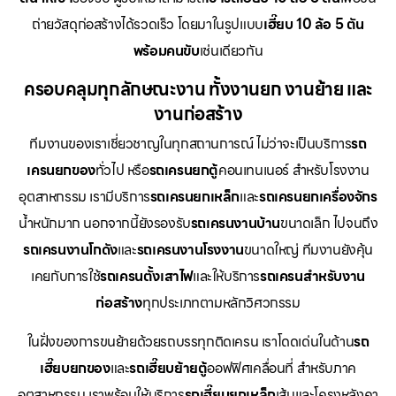
ถ่ายวัสดุก่อสร้างได้รวดเร็ว โดยมาในรูปแบบ
เฮี๊ยบ 10 ล้อ 5 ตัน
พร้อมคนขับ
เช่นเดียวกัน
ครอบคลุมทุกลักษณะงาน ทั้งงานยก งานย้าย และ
งานก่อสร้าง
ทีมงานของเราเชี่ยวชาญในทุกสถานการณ์ ไม่ว่าจะเป็นบริการ
รถ
เครนยกของ
ทั่วไป หรือ
รถเครนยกตู้
คอนเทนเนอร์ สำหรับโรงงาน
อุตสาหกรรม เรามีบริการ
รถเครนยกเหล็ก
และ
รถเครนยกเครื่องจักร
น้ำหนักมาก นอกจากนี้ยังรองรับ
รถเครนงานบ้าน
ขนาดเล็ก ไปจนถึง
รถเครนงานโกดัง
และ
รถเครนงานโรงงาน
ขนาดใหญ่ ทีมงานยังคุ้น
เคยกับการใช้
รถเครนตั้งเสาไฟ
และให้บริการ
รถเครนสำหรับงาน
ก่อสร้าง
ทุกประเภทตามหลักวิศวกรรม
ในฝั่งของการขนย้ายด้วยรถบรรทุกติดเครน เราโดดเด่นในด้าน
รถ
เฮี๊ยบยกของ
และ
รถเฮี๊ยบย้ายตู้
ออฟฟิศเคลื่อนที่ สำหรับภาค
อุตสาหกรรม เราพร้อมให้บริการ
รถเฮี๊ยบยกเหล็ก
เส้นและโครงหลังคา