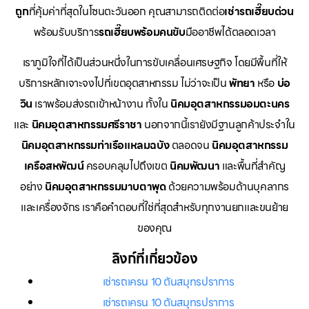
ถูก
ที่คุ้มค่าที่สุดในโซนตะวันออก คุณสามารถติดต่อ
เช่ารถเฮี๊ยบด่วน
พร้อมรับบริการ
รถเฮี๊ยบพร้อมคนขับ
มืออาชีพได้ตลอดเวลา
เราภูมิใจที่ได้เป็นส่วนหนึ่งในการขับเคลื่อนเศรษฐกิจ โดยมีพื้นที่ให้
บริการหลักเจาะจงไปที่เขตอุตสาหกรรม ไม่ว่าจะเป็น
พัทยา
หรือ
บ่อ
วิน
เราพร้อมส่งรถเข้าหน้างาน ทั้งใน
นิคมอุตสาหกรรมอมตะนคร
และ
นิคมอุตสาหกรรมศรีราชา
นอกจากนี้เรายังมีฐานลูกค้าประจำใน
นิคมอุตสาหกรรมท่าเรือแหลมฉบัง
ตลอดจน
นิคมอุตสาหกรรม
เครือสหพัฒน์
ครอบคลุมไปถึงเขต
นิคมพัฒนา
และพื้นที่สำคัญ
อย่าง
นิคมอุตสาหกรรมมาบตาพุด
ด้วยความพร้อมด้านบุคลากร
และเครื่องจักร เราคือคำตอบที่ใช่ที่สุดสำหรับทุกงานยกและขนย้าย
ของคุณ
ลิงก์ที่เกี่ยวข้อง
เช่ารถเครน 10 ตันสมุทรปราการ
เช่ารถเครน 10 ตันสมุทรปราการ