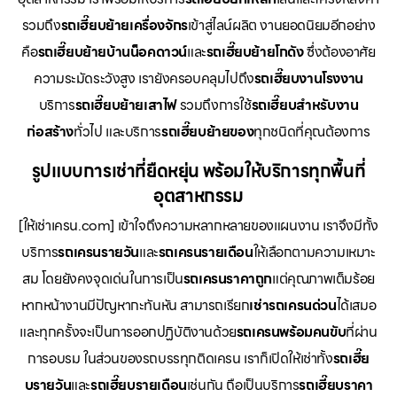
รวมถึง
รถเฮี๊ยบย้ายเครื่องจักร
เข้าสู่ไลน์ผลิต งานยอดนิยมอีกอย่าง
คือ
รถเฮี๊ยบย้ายบ้านน็อคดาวน์
และ
รถเฮี๊ยบย้ายโกดัง
ซึ่งต้องอาศัย
ความระมัดระวังสูง เรายังครอบคลุมไปถึง
รถเฮี๊ยบงานโรงงาน
บริการ
รถเฮี๊ยบย้ายเสาไฟ
รวมถึงการใช้
รถเฮี๊ยบสำหรับงาน
ก่อสร้าง
ทั่วไป และบริการ
รถเฮี๊ยบย้ายของ
ทุกชนิดที่คุณต้องการ
รูปแบบการเช่าที่ยืดหยุ่น พร้อมให้บริการทุกพื้นที่
อุตสาหกรรม
[ให้เช่าเครน.com] เข้าใจถึงความหลากหลายของแผนงาน เราจึงมีทั้ง
บริการ
รถเครนรายวัน
และ
รถเครนรายเดือน
ให้เลือกตามความเหมาะ
สม โดยยังคงจุดเด่นในการเป็น
รถเครนราคาถูก
แต่คุณภาพเต็มร้อย
หากหน้างานมีปัญหากะทันหัน สามารถเรียก
เช่ารถเครนด่วน
ได้เสมอ
และทุกครั้งจะเป็นการออกปฏิบัติงานด้วย
รถเครนพร้อมคนขับ
ที่ผ่าน
การอบรม ในส่วนของรถบรรทุกติดเครน เราก็เปิดให้เช่าทั้ง
รถเฮี๊ย
บรายวัน
และ
รถเฮี๊ยบรายเดือน
เช่นกัน ถือเป็นบริการ
รถเฮี๊ยบราคา