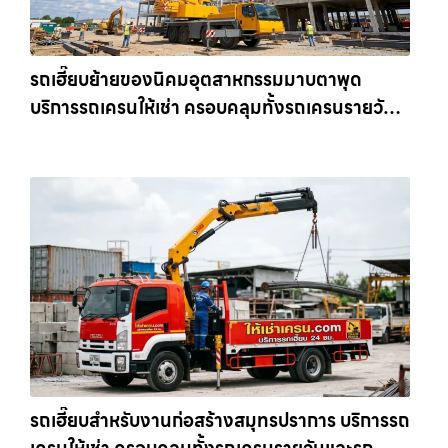
รถเฮี๊ยบย้ายของนิคมอุตสาหกรรมมาบตาพุด
บริการรถเครนให้เช่า ครอบคลุมทั้งรถเครนรายวัน
และรถเครนรายเดือน ตอบโจทย์ทุกไซต์งาน ให้เช่า
เครน.com
รถเฮี๊ยบสำหรับงานก่อสร้างสมุทรปราการ บริการรถ