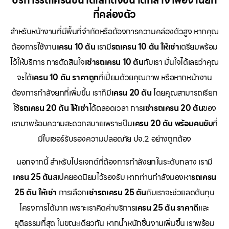
บริการรถเครนขนาดเล็กถึงขนาดกลาง เพื่องานยก
ที่คล่องตัว
สำหรับหน้างานที่มีพื้นที่จำกัดหรือต้องการความคล่องตัวสูง หากคุณ
ต้องการใช้งาน
เครน 10 ตัน
เรามี
รถเครน 10 ตัน ให้เช่า
เตรียมพร้อม
ไว้ให้บริการ การตัดสินใจ
เช่ารถเครน 10 ตัน
กับเรา มั่นใจได้เลยว่าคุณ
จะได้
เครน 10 ตัน ราคาถูก
ที่เปี่ยมด้วยคุณภาพ หรือหากหน้างาน
ต้องการกำลังยกที่เพิ่มขึ้น เราก็มี
เครน 20 ตัน
โดยคุณสามารถเรียก
ใช้
รถเครน 20 ตัน ให้เช่า
ได้ตลอดเวลา การ
เช่ารถเครน 20 ตัน
ของ
เรามาพร้อมความสะดวกสบายเพราะเป็น
เครน 20 ตัน พร้อมคนขับ
ที่
มีใบเซอร์รับรองความปลอดภัย ปจ.2 อย่างถูกต้อง
นอกจากนี้ สำหรับโปรเจกต์ที่ต้องการกำลังยกในระดับกลาง เรามี
เครน 25 ตัน
สเปคยอดนิยมไว้รองรับ หากท่านกำลังมองหา
รถเครน
25 ตัน ให้เช่า
การเลือก
เช่ารถเครน 25 ตัน
กับเราจะช่วยลดต้นทุน
โครงการได้มาก เพราะเราคิดค่าบริการ
เครน 25 ตัน ราคาดี
และ
ยุติธรรมที่สุด ในขณะเดียวกัน หากน้ำหนักชิ้นงานเพิ่มขึ้น เราพร้อม