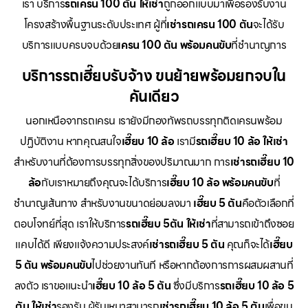
เรา บริการ
รถเครน 100 ตัน ให้เช่า
ถูกออกแบบมาเพื่อรองรับงาน
โครงสร้างพื้นฐานระดับประเทศ ผู้ที่
เช่ารถเครน 100 ตัน
จะได้รับ
บริการแบบครบจบด้วย
เครน 100 ตัน พร้อมคนขับ
ที่ชำนาญการ
บริการรถเฮี๊ยบรับจ้าง ขนย้ายพร้อมยกจบใน
คันเดียว
นอกเหนือจากรถเครน เรายังมีกองทัพรถบรรทุกติดเครนพร้อม
ปฏิบัติงาน หากคุณสนใจ
เฮี๊ยบ 10 ล้อ
เรามี
รถเฮี๊ยบ 10 ล้อ ให้เช่า
สำหรับงานที่ต้องการบรรทุกสิ่งของปริมาณมาก การ
เช่ารถเฮี๊ยบ 10
ล้อ
กับเราหมายถึงคุณจะได้บริการ
เฮี๊ยบ 10 ล้อ พร้อมคนขับ
ที่
ชำนาญเส้นทาง สำหรับงานขนาดย่อมลงมา
เฮี๊ยบ 5 ตัน
คือตัวเลือกที่
ตอบโจทย์ที่สุด เราให้บริการ
รถเฮี๊ยบ 5ตัน ให้เช่า
ที่สามารถเข้าถึงซอย
แคบได้ดี เพียงแจ้งความประสงค์
เช่ารถเฮี๊ยบ 5 ตัน
คุณก็จะได้
เฮี๊ยบ
5 ตัน พร้อมคนขับ
ไปช่วยงานทันที หรือหากต้องการการผสมผสานที่
ลงตัว เราขอแนะนำ
เฮี๊ยบ 10 ล้อ 5 ตัน
ซึ่งมีบริการ
รถเฮี๊ยบ 10 ล้อ 5
ตัน ให้เช่า
รองรับ ผู้รับเหมาสามารถ
เช่ารถเฮี๊ยบ 10 ล้อ 5 ตัน
เพื่อขน