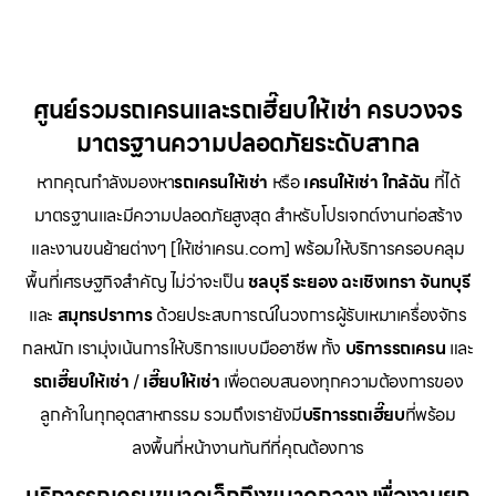
ศูนย์รวมรถเครนและรถเฮี๊ยบให้เช่า ครบวงจร
มาตรฐานความปลอดภัยระดับสากล
หากคุณกำลังมองหา
รถเครนให้เช่า
หรือ
เครนให้เช่า
ใกล้ฉัน
ที่ได้
มาตรฐานและมีความปลอดภัยสูงสุด สำหรับโปรเจกต์งานก่อสร้าง
และงานขนย้ายต่างๆ [ให้เช่าเครน.com] พร้อมให้บริการครอบคลุม
พื้นที่เศรษฐกิจสำคัญ ไม่ว่าจะเป็น
ชลบุรี ระยอง ฉะเชิงเทรา จันทบุรี
และ
สมุทรปราการ
ด้วยประสบการณ์ในวงการผู้รับเหมาเครื่องจักร
กลหนัก เรามุ่งเน้นการให้บริการแบบมืออาชีพ ทั้ง
บริการรถเครน
และ
รถเฮี๊ยบให้เช่า
/
เฮี๊ยบให้เช่า
เพื่อตอบสนองทุกความต้องการของ
ลูกค้าในทุกอุตสาหกรรม รวมถึงเรายังมี
บริการรถเฮี๊ยบ
ที่พร้อม
ลงพื้นที่หน้างานทันทีที่คุณต้องการ