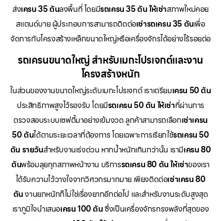
ส่ง
เครน 35 ตัน
ลงพื้นที่ โดยมี
รถเครน 35 ตัน ให้เช่า
สภาพใหม่คอย
สแตนด์บาย ผู้ประกอบการสามารถติดต่อ
เช่ารถเครน 35 ตัน
เพื่อ
จัดการกับโครงสร้างเหล็กขนาดใหญ่หรือเครื่องจักรได้อย่างไร้รอยต่อ
รถเครนขนาดใหญ่ สำหรับเมกะโปรเจกต์และงาน
โครงสร้างหนัก
ในส่วนของงานขนาดใหญ่ระดับเมกะโปรเจกต์ เราเตรียม
เครน 50 ตัน
ประสิทธิภาพสูงไว้รองรับ โดยมี
รถเครน 50 ตัน ให้เช่า
ที่ผ่านการ
ตรวจสอบระบบเซฟตี้มาอย่างเข้มงวด ลูกค้าสามารถเลือก
เช่าเครน
50 ตัน
ได้ตามระยะเวลาที่ต้องการ โดยเฉพาะการเรียกใช้
รถเครน 50
ตัน รายวัน
สำหรับงานเร่งด่วน หากน้ำหนักเกินกว่านั้น เรามี
เครน 80
ตัน
พร้อมลุยทุกสภาพหน้างาน บริการ
รถเครน 80 ตัน ให้เช่า
ของเรา
ได้รับความไว้วางใจจากวิศวกรมากมาย เพียงติดต่อ
เช่าเครน 80
ตัน
งานยกหนักก็ไม่ใช่เรื่องยากอีกต่อไป และสำหรับงานระดับสูงสุด
เราภูมิใจนำเสนอ
เครน 100 ตัน
ซึ่งเป็นเครื่องจักรทรงพลังที่สุดของ