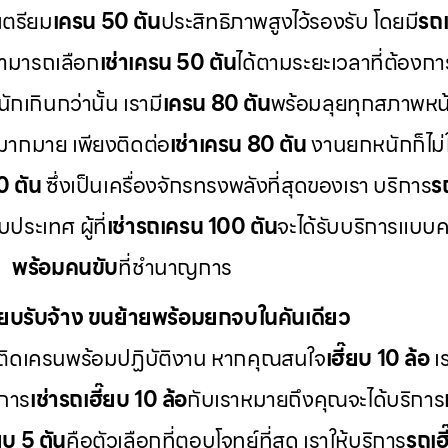
เตรียม
เครน 50 ตัน
ประสิทธิภาพสูงไว้รองรับ โดยมี
รถเ
สามารถเลือก
เช่าเครน 50 ตัน
ได้ตามระยะเวลาที่ต้องกา
กเกินกว่านั้น เรามี
เครน 80 ตัน
พร้อมลุยทุกสภาพหน
มากมาย เพียงติดต่อ
เช่าเครน 80 ตัน
งานยกหนักก็ไม่ใ
0 ตัน
ซึ่งเป็นเครื่องจักรทรงพลังที่สุดของเรา บริการ
ร
ระเทศ ผู้ที่
เช่ารถเครน 100 ตัน
จะได้รับบริการแบบ
พร้อมคนขับ
ที่ชำนาญการ
ี๊ยบรับจ้าง ขนย้ายพร้อมยกจบในคันเดียว
ติดเครนพร้อมปฏิบัติงาน หากคุณสนใจ
เฮี๊ยบ 10 ล้อ
เร
 การ
เช่ารถเฮี๊ยบ 10 ล้อ
กับเราหมายถึงคุณจะได้บริการ
๊ยบ 5 ตัน
คือตัวเลือกที่ตอบโจทย์ที่สุด เราให้บริการ
รถเฮี