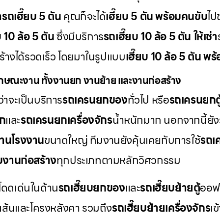
่ารถเฮี๊ยบ 5 ตัน
คุณก็จะได้
เฮี๊ยบ 5 ตัน พร้อมคนขับ
ไป
บ 10 ล้อ 5 ตัน
ซึ่งมีบริการ
รถเฮี๊ยบ 10 ล้อ 5 ตัน ให้เช่า
สร้างได้รวดเร็ว โดยมาในรูปแบบ
เฮี๊ยบ 10 ล้อ 5 ตัน พ
กษณะงาน ทั้งงานยก งานย้าย และงานก่อสร้าง
่าจะเป็นบริการ
รถเครนยกของ
ทั่วไป หรือ
รถเครนยกตู
็ก
และ
รถเครนยกเครื่องจักร
น้ำหนักมาก นอกจากนี้ยัง
านโรงงาน
ขนาดใหญ่ ทีมงานยังคุ้นเคยกับการใช้
รถเค
บงานก่อสร้าง
ทุกประเภทตามหลักวิศวกรรม
โดดเด่นในด้าน
รถเฮี๊ยบยกของ
และ
รถเฮี๊ยบย้ายตู้
ออฟฟ
เส้นและโครงหลังคา รวมถึง
รถเฮี๊ยบย้ายเครื่องจักร
เข