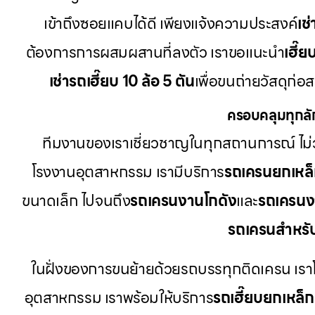
เข้าถึงซอยแคบได้ดี เพียงแจ้งความประสงค์
เช
ต้องการการผสมผสานที่ลงตัว เราขอแนะนำ
เฮี๊ย
เช่ารถเฮี๊ยบ 10 ล้อ 5 ตัน
เพื่อขนถ่ายวัสดุก่อ
ครอบคลุมทุกลั
ทีมงานของเราเชี่ยวชาญในทุกสถานการณ์ ไม่ว
โรงงานอุตสาหกรรม เรามีบริการ
รถเครนยกเหล
ขนาดเล็ก ไปจนถึง
รถเครนงานโกดัง
และ
รถเครนง
รถเครนสำหรั
ในฝั่งของการขนย้ายด้วยรถบรรทุกติดเครน เรา
อุตสาหกรรม เราพร้อมให้บริการ
รถเฮี๊ยบยกเหล็ก