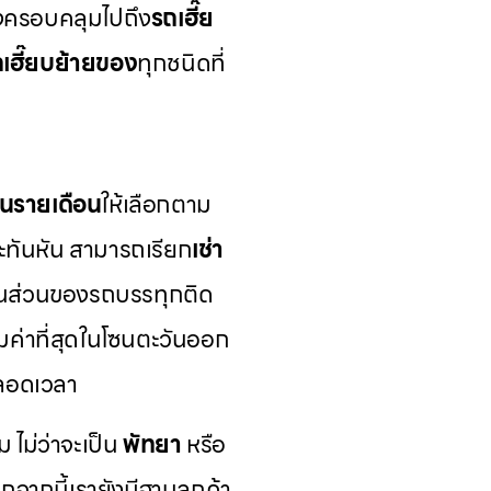
ังครอบคลุมไปถึง
รถเฮี๊ย
เฮี๊ยบย้ายของ
ทุกชนิดที่
นรายเดือน
ให้เลือกตาม
ทันหัน สามารถเรียก
เช่า
ในส่วนของรถบรรทุกติด
คุ้มค่าที่สุดในโซนตะวันออก
ตลอดเวลา
ม ไม่ว่าจะเป็น
พัทยา
หรือ
จากนี้เรายังมีฐานลูกค้า