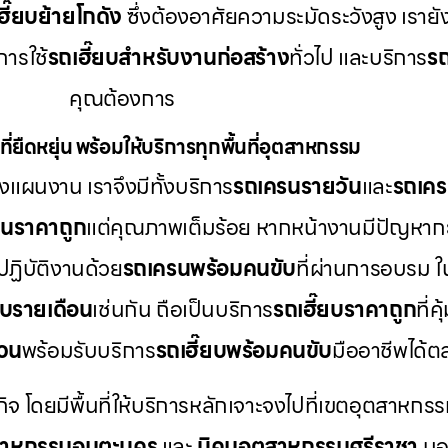
ฮี๊ยบย้ายโกดัง
ซึ่งต้องอาศัยความระมัดระวังสูง เราย
ารใช้
รถเฮี๊ยบสำหรับงานก่อสร้าง
ทั่วไป และบริการ
รถ
คุณต้องการ
ี่ยืดหยุ่น พร้อมให้บริการทุกพื้นที่อุตสาหกรรม
แผนงาน เราจึงมีทั้งบริการ
รถเครนรายวัน
และ
รถเคร
รนราคาถูก
แต่คุณภาพเต็มร้อย หากหน้างานมีปัญหากะ
ปฏิบัติงานด้วย
รถเครนพร้อมคนขับ
ที่ผ่านการอบรม 
ยบรายเดือน
เช่นกัน ถือเป็นบริการ
รถเฮี๊ยบราคาถูก
ที่
่วน
พร้อมรับบริการ
รถเฮี๊ยบพร้อมคนขับ
มืออาชีพได้
กิจ โดยมีพื้นที่ให้บริการหลักเจาะจงไปที่เขตอุตสาหกรร
สาหกรรมอมตะนคร
และ
นิคมอุตสาหกรรมศรีราชา
นอก