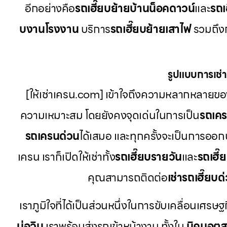
อีกอย่างคือ
รถเฮี๊ยบย้ายบ้านน็อคดาวน์
และ
รถเ
บงานโรงงาน
บริการ
รถเฮี๊ยบย้ายเสาไฟ
รวมถึงก
รูปแบบการเช่าท
[ให้เช่าเครน.com] เข้าใจถึงความหลากหลายของ
ความเหมาะสม โดยยังคงจุดเด่นในการเป็น
รถเค
รถเครนด่วน
ได้เสมอ และทุกครั้งจะเป็นการออก
เครน เราก็เปิดให้เช่าทั้ง
รถเฮี๊ยบรายวัน
และ
รถเฮี๊
คุณสามารถติดต่อ
เช่ารถเฮี๊ยบด
เราภูมิใจที่ได้เป็นส่วนหนึ่งในการขับเคลื่อนเศรษฐ
บ่อวิน
เราพร้อมส่งรถเข้าหน้างาน ทั้งใน
นิคมอุต