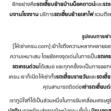
อีกอย่างคือ
รถเฮี๊ยบย้ายบ้านน็อคดาวน์
และ
รถเ
บงานโรงงาน
บริการ
รถเฮี๊ยบย้ายเสาไฟ
รวมถึงก
รูปแบบการเช่าท
[ให้เช่าเครน.com] เข้าใจถึงความหลากหลายของ
ความเหมาะสม โดยยังคงจุดเด่นในการเป็น
รถเค
รถเครนด่วน
ได้เสมอ และทุกครั้งจะเป็นการออก
เครน เราก็เปิดให้เช่าทั้ง
รถเฮี๊ยบรายวัน
และ
รถเฮี๊
คุณสามารถติดต่อ
เช่ารถเฮี๊ยบด
เราภูมิใจที่ได้เป็นส่วนหนึ่งในการขับเคลื่อนเศรษฐ
บ่อวิน
เราพร้อมส่งรถเข้าหน้างาน ทั้งใน
นิคมอุต