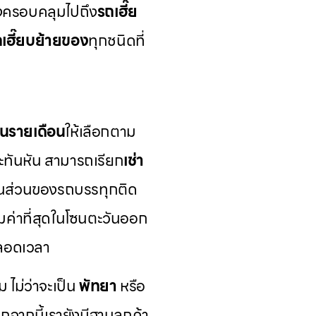
ังครอบคลุมไปถึง
รถเฮี๊ย
เฮี๊ยบย้ายของ
ทุกชนิดที่
นรายเดือน
ให้เลือกตาม
ทันหัน สามารถเรียก
เช่า
ในส่วนของรถบรรทุกติด
คุ้มค่าที่สุดในโซนตะวันออก
ตลอดเวลา
ม ไม่ว่าจะเป็น
พัทยา
หรือ
จากนี้เรายังมีฐานลูกค้า