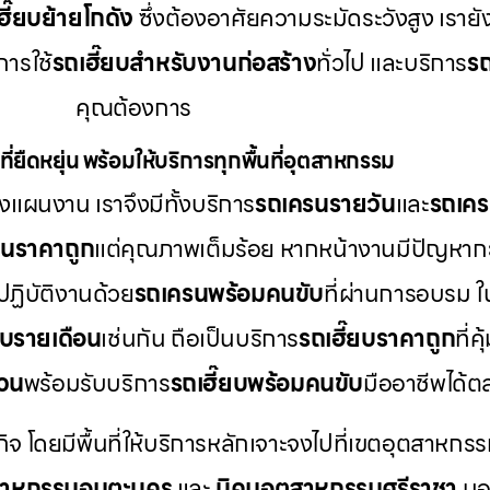
ฮี๊ยบย้ายโกดัง
ซึ่งต้องอาศัยความระมัดระวังสูง เราย
ารใช้
รถเฮี๊ยบสำหรับงานก่อสร้าง
ทั่วไป และบริการ
รถ
คุณต้องการ
ี่ยืดหยุ่น พร้อมให้บริการทุกพื้นที่อุตสาหกรรม
แผนงาน เราจึงมีทั้งบริการ
รถเครนรายวัน
และ
รถเคร
รนราคาถูก
แต่คุณภาพเต็มร้อย หากหน้างานมีปัญหากะ
ปฏิบัติงานด้วย
รถเครนพร้อมคนขับ
ที่ผ่านการอบรม 
ยบรายเดือน
เช่นกัน ถือเป็นบริการ
รถเฮี๊ยบราคาถูก
ที่
่วน
พร้อมรับบริการ
รถเฮี๊ยบพร้อมคนขับ
มืออาชีพได้
กิจ โดยมีพื้นที่ให้บริการหลักเจาะจงไปที่เขตอุตสาหกรร
สาหกรรมอมตะนคร
และ
นิคมอุตสาหกรรมศรีราชา
นอก