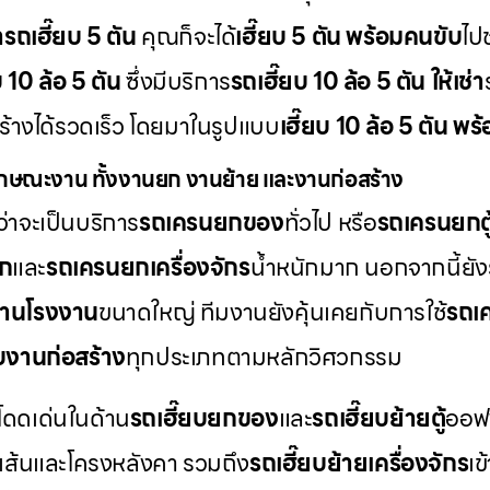
่ารถเฮี๊ยบ 5 ตัน
คุณก็จะได้
เฮี๊ยบ 5 ตัน พร้อมคนขับ
ไป
บ 10 ล้อ 5 ตัน
ซึ่งมีบริการ
รถเฮี๊ยบ 10 ล้อ 5 ตัน ให้เช่า
สร้างได้รวดเร็ว โดยมาในรูปแบบ
เฮี๊ยบ 10 ล้อ 5 ตัน พ
กษณะงาน ทั้งงานยก งานย้าย และงานก่อสร้าง
่าจะเป็นบริการ
รถเครนยกของ
ทั่วไป หรือ
รถเครนยกตู
็ก
และ
รถเครนยกเครื่องจักร
น้ำหนักมาก นอกจากนี้ยัง
านโรงงาน
ขนาดใหญ่ ทีมงานยังคุ้นเคยกับการใช้
รถเค
บงานก่อสร้าง
ทุกประเภทตามหลักวิศวกรรม
โดดเด่นในด้าน
รถเฮี๊ยบยกของ
และ
รถเฮี๊ยบย้ายตู้
ออฟฟ
เส้นและโครงหลังคา รวมถึง
รถเฮี๊ยบย้ายเครื่องจักร
เข