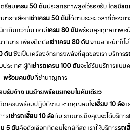
เตรียม
เครน 50 ตัน
ประสิทธิภาพสูงไว้รองรับ โดยมี
รถเ
สามารถเลือก
เช่าเครน 50 ตัน
ได้ตามระยะเวลาที่ต้องกา
กเกินกว่านั้น เรามี
เครน 80 ตัน
พร้อมลุยทุกสภาพหน
มากมาย เพียงติดต่อ
เช่าเครน 80 ตัน
งานยกหนักก็ไม่ใ
0 ตัน
ซึ่งเป็นเครื่องจักรทรงพลังที่สุดของเรา บริการ
ร
ระเทศ ผู้ที่
เช่ารถเครน 100 ตัน
จะได้รับบริการแบบ
พร้อมคนขับ
ที่ชำนาญการ
ี๊ยบรับจ้าง ขนย้ายพร้อมยกจบในคันเดียว
ติดเครนพร้อมปฏิบัติงาน หากคุณสนใจ
เฮี๊ยบ 10 ล้อ
เร
 การ
เช่ารถเฮี๊ยบ 10 ล้อ
กับเราหมายถึงคุณจะได้บริการ
๊ยบ 5 ตัน
คือตัวเลือกที่ตอบโจทย์ที่สุด เราให้บริการ
รถเฮี