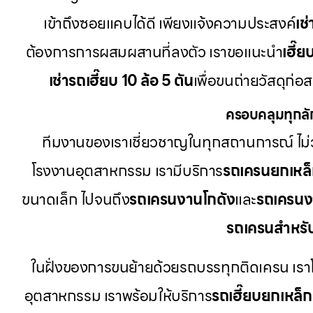
เข้าถึงซอยแคบได้ดี เพียงแจ้งความประสงค์
เช
ต้องการการผสมผสานที่ลงตัว เราขอแนะนำ
เฮี๊ย
เช่ารถเฮี๊ยบ 10 ล้อ 5 ตัน
เพื่อขนถ่ายวัสดุก่อ
ครอบคลุมทุกลั
ทีมงานของเราเชี่ยวชาญในทุกสถานการณ์ ไม่ว
โรงงานอุตสาหกรรม เรามีบริการ
รถเครนยกเหล
ขนาดเล็ก ไปจนถึง
รถเครนงานโกดัง
และ
รถเครนง
รถเครนสำหรั
ในฝั่งของการขนย้ายด้วยรถบรรทุกติดเครน เรา
อุตสาหกรรม เราพร้อมให้บริการ
รถเฮี๊ยบยกเหล็ก