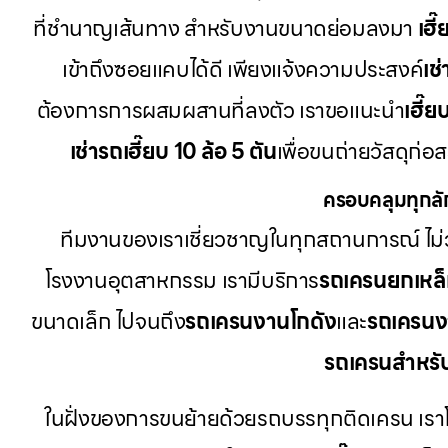
ที่ชำนาญเส้นทาง สำหรับงานขนาดย่อมลงมา
เฮี
เข้าถึงซอยแคบได้ดี เพียงแจ้งความประสงค์
เช
ต้องการการผสมผสานที่ลงตัว เราขอแนะนำ
เฮี๊ย
เช่ารถเฮี๊ยบ 10 ล้อ 5 ตัน
เพื่อขนถ่ายวัสดุก่อ
ครอบคลุมทุกลั
ทีมงานของเราเชี่ยวชาญในทุกสถานการณ์ ไม่ว
โรงงานอุตสาหกรรม เรามีบริการ
รถเครนยกเหล
ขนาดเล็ก ไปจนถึง
รถเครนงานโกดัง
และ
รถเครนง
รถเครนสำหรั
ในฝั่งของการขนย้ายด้วยรถบรรทุกติดเครน เรา