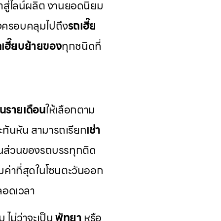
้าสู่ไลน์ผลิต งานยอดนิยม
ังครอบคลุมไปถึง
รถเฮี๊ย
เฮี๊ยบย้ายของ
ทุกชนิดที่
นรายเดือน
ให้เลือกตาม
ทันหัน สามารถเรียก
เช่า
ในส่วนของรถบรรทุกติด
คุ้มค่าที่สุดในโซนตะวันออก
ตลอดเวลา
ม ไม่ว่าจะเป็น
พัทยา
หรือ