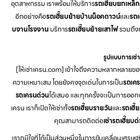
อุตสาหกรรม เราพร้อมให้บริการ
รถเฮี๊ยบยกเหล็ก
อีกอย่างคือ
รถเฮี๊ยบย้ายบ้านน็อคดาวน์
และ
รถเ
บงานโรงงาน
บริการ
รถเฮี๊ยบย้ายเสาไฟ
รวมถึงก
รูปแบบการเช่าท
[ให้เช่าเครน.com] เข้าใจถึงความหลากหลายของ
ความเหมาะสม โดยยังคงจุดเด่นในการเป็น
รถเค
รถเครนด่วน
ได้เสมอ และทุกครั้งจะเป็นการออก
เครน เราก็เปิดให้เช่าทั้ง
รถเฮี๊ยบรายวัน
และ
รถเฮี๊
คุณสามารถติดต่อ
เช่ารถเฮี๊ยบด
เราภูมิใจที่ได้เป็นส่วนหนึ่งในการขับเคลื่อนเศรษฐ