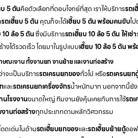
๊ยบ 5 ตัน
คือตัวเลือกที่ตอบโจทย์ที่สุด เราให้บริการ
รถเฮี
่ารถเฮี๊ยบ 5 ตัน
คุณก็จะได้
เฮี๊ยบ 5 ตัน พร้อมคนขับ
ไป
บ 10 ล้อ 5 ตัน
ซึ่งมีบริการ
รถเฮี๊ยบ 10 ล้อ 5 ตัน ให้เช่า
สร้างได้รวดเร็ว โดยมาในรูปแบบ
เฮี๊ยบ 10 ล้อ 5 ตัน พ
กษณะงาน ทั้งงานยก งานย้าย และงานก่อสร้าง
่าจะเป็นบริการ
รถเครนยกของ
ทั่วไป หรือ
รถเครนยกตู
็ก
และ
รถเครนยกเครื่องจักร
น้ำหนักมาก นอกจากนี้ยัง
านโรงงาน
ขนาดใหญ่ ทีมงานยังคุ้นเคยกับการใช้
รถเค
บงานก่อสร้าง
ทุกประเภทตามหลักวิศวกรรม
โดดเด่นในด้าน
รถเฮี๊ยบยกของ
และ
รถเฮี๊ยบย้ายตู้
ออฟฟ