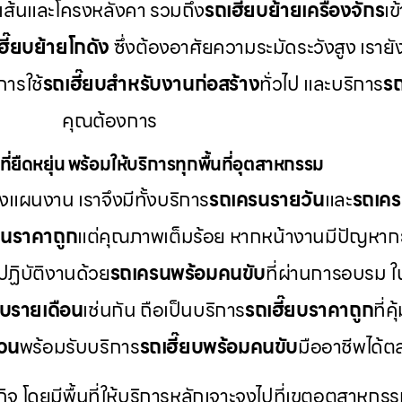
เส้นและโครงหลังคา รวมถึง
รถเฮี๊ยบย้ายเครื่องจักร
เข
ฮี๊ยบย้ายโกดัง
ซึ่งต้องอาศัยความระมัดระวังสูง เราย
ารใช้
รถเฮี๊ยบสำหรับงานก่อสร้าง
ทั่วไป และบริการ
รถ
คุณต้องการ
ี่ยืดหยุ่น พร้อมให้บริการทุกพื้นที่อุตสาหกรรม
แผนงาน เราจึงมีทั้งบริการ
รถเครนรายวัน
และ
รถเคร
รนราคาถูก
แต่คุณภาพเต็มร้อย หากหน้างานมีปัญหากะ
ปฏิบัติงานด้วย
รถเครนพร้อมคนขับ
ที่ผ่านการอบรม 
ยบรายเดือน
เช่นกัน ถือเป็นบริการ
รถเฮี๊ยบราคาถูก
ที่
่วน
พร้อมรับบริการ
รถเฮี๊ยบพร้อมคนขับ
มืออาชีพได้
กิจ โดยมีพื้นที่ให้บริการหลักเจาะจงไปที่เขตอุตสาหกรร