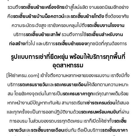
รวมถึง
รถเฮี๊ยบย้ายเครื่องจักร
เข้าสู่ไลน์ผลิต งานยอดนิยมอีกอย่าง
คือ
รถเฮี๊ยบย้ายบ้านน็อคดาวน์
และ
รถเฮี๊ยบย้ายโกดัง
ซึ่งต้องอาศัย
ความระมัดระวังสูง เรายังครอบคลุมไปถึง
รถเฮี๊ยบงานโรงงาน
บริการ
รถเฮี๊ยบย้ายเสาไฟ
รวมถึงการใช้
รถเฮี๊ยบสำหรับงาน
ก่อสร้าง
ทั่วไป และบริการ
รถเฮี๊ยบย้ายของ
ทุกชนิดที่คุณต้องการ
รูปแบบการเช่าที่ยืดหยุ่น พร้อมให้บริการทุกพื้นที่
อุตสาหกรรม
[ให้เช่าเครน.com] เข้าใจถึงความหลากหลายของแผนงาน เราจึงมีทั้ง
บริการ
รถเครนรายวัน
และ
รถเครนรายเดือน
ให้เลือกตามความเหมาะ
สม โดยยังคงจุดเด่นในการเป็น
รถเครนราคาถูก
แต่คุณภาพเต็มร้อย
หากหน้างานมีปัญหากะทันหัน สามารถเรียก
เช่ารถเครนด่วน
ได้เสมอ
และทุกครั้งจะเป็นการออกปฏิบัติงานด้วย
รถเครนพร้อมคนขับ
ที่ผ่าน
การอบรม ในส่วนของรถบรรทุกติดเครน เราก็เปิดให้เช่าทั้ง
รถเฮี๊ย
บรายวัน
และ
รถเฮี๊ยบรายเดือน
เช่นกัน ถือเป็นบริการ
รถเฮี๊ยบราคา