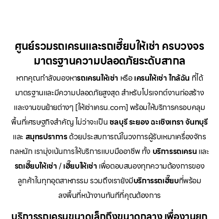
ศูนย์รวมรถเครนและรถเฮี๊ยบให้เช่า ครบวงจร
มาตรฐานความปลอดภัยระดับสากล
หากคุณกำลังมองหา
รถเครนให้เช่า
หรือ
เครนให้เช่า
ใกล้ฉัน
ที่ได้
มาตรฐานและมีความปลอดภัยสูงสุด สำหรับโปรเจกต์งานก่อสร้าง
และงานขนย้ายต่างๆ [ให้เช่าเครน.com] พร้อมให้บริการครอบคลุม
พื้นที่เศรษฐกิจสำคัญ ไม่ว่าจะเป็น
ชลบุรี ระยอง ฉะเชิงเทรา จันทบุรี
และ
สมุทรปราการ
ด้วยประสบการณ์ในวงการผู้รับเหมาเครื่องจักร
กลหนัก เรามุ่งเน้นการให้บริการแบบมืออาชีพ ทั้ง
บริการรถเครน
และ
รถเฮี๊ยบให้เช่า
/
เฮี๊ยบให้เช่า
เพื่อตอบสนองทุกความต้องการของ
ลูกค้าในทุกอุตสาหกรรม รวมถึงเรายังมี
บริการรถเฮี๊ยบ
ที่พร้อม
ลงพื้นที่หน้างานทันทีที่คุณต้องการ
บริการรถเครนขนาดเล็กถึงขนาดกลาง เพื่องานยก