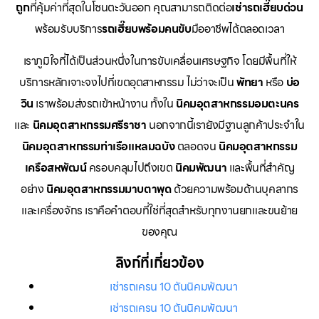
ถูก
ที่คุ้มค่าที่สุดในโซนตะวันออก คุณสามารถติดต่อ
เช่ารถเฮี๊ยบด่วน
พร้อมรับบริการ
รถเฮี๊ยบพร้อมคนขับ
มืออาชีพได้ตลอดเวลา
เราภูมิใจที่ได้เป็นส่วนหนึ่งในการขับเคลื่อนเศรษฐกิจ โดยมีพื้นที่ให้
บริการหลักเจาะจงไปที่เขตอุตสาหกรรม ไม่ว่าจะเป็น
พัทยา
หรือ
บ่อ
วิน
เราพร้อมส่งรถเข้าหน้างาน ทั้งใน
นิคมอุตสาหกรรมอมตะนคร
และ
นิคมอุตสาหกรรมศรีราชา
นอกจากนี้เรายังมีฐานลูกค้าประจำใน
นิคมอุตสาหกรรมท่าเรือแหลมฉบัง
ตลอดจน
นิคมอุตสาหกรรม
เครือสหพัฒน์
ครอบคลุมไปถึงเขต
นิคมพัฒนา
และพื้นที่สำคัญ
อย่าง
นิคมอุตสาหกรรมมาบตาพุด
ด้วยความพร้อมด้านบุคลากร
และเครื่องจักร เราคือคำตอบที่ใช่ที่สุดสำหรับทุกงานยกและขนย้าย
ของคุณ
ลิงก์ที่เกี่ยวข้อง
เช่ารถเครน 10 ตันนิคมพัฒนา
เช่ารถเครน 10 ตันนิคมพัฒนา