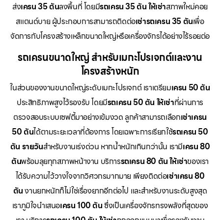
ส่ง
เครน 35 ตัน
ลงพื้นที่ โดยมี
รถเครน 35 ตัน ให้เช่า
สภาพใหม่คอย
สแตนด์บาย ผู้ประกอบการสามารถติดต่อ
เช่ารถเครน 35 ตัน
เพื่อ
จัดการกับโครงสร้างเหล็กขนาดใหญ่หรือเครื่องจักรได้อย่างไร้รอยต่อ
รถเครนขนาดใหญ่ สำหรับเมกะโปรเจกต์และงาน
โครงสร้างหนัก
ในส่วนของงานขนาดใหญ่ระดับเมกะโปรเจกต์ เราเตรียม
เครน 50 ตัน
ประสิทธิภาพสูงไว้รองรับ โดยมี
รถเครน 50 ตัน ให้เช่า
ที่ผ่านการ
ตรวจสอบระบบเซฟตี้มาอย่างเข้มงวด ลูกค้าสามารถเลือก
เช่าเครน
50 ตัน
ได้ตามระยะเวลาที่ต้องการ โดยเฉพาะการเรียกใช้
รถเครน 50
ตัน รายวัน
สำหรับงานเร่งด่วน หากน้ำหนักเกินกว่านั้น เรามี
เครน 80
ตัน
พร้อมลุยทุกสภาพหน้างาน บริการ
รถเครน 80 ตัน ให้เช่า
ของเรา
ได้รับความไว้วางใจจากวิศวกรมากมาย เพียงติดต่อ
เช่าเครน 80
ตัน
งานยกหนักก็ไม่ใช่เรื่องยากอีกต่อไป และสำหรับงานระดับสูงสุด
เราภูมิใจนำเสนอ
เครน 100 ตัน
ซึ่งเป็นเครื่องจักรทรงพลังที่สุดของ