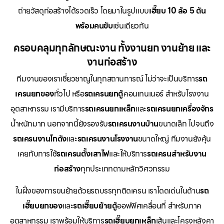
ถ่ายวัสดุก่อสร้างได้รวดเร็ว โดยมาในรูปแบบ
เฮี๊ยบ 10 ล้อ 5 ตัน
พร้อมคนขับ
เช่นเดียวกัน
ครอบคลุมทุกลักษณะงาน ทั้งงานยก งานย้าย และ
งานก่อสร้าง
ทีมงานของเราเชี่ยวชาญในทุกสถานการณ์ ไม่ว่าจะเป็นบริการ
รถ
เครนยกของ
ทั่วไป หรือ
รถเครนยกตู้
คอนเทนเนอร์ สำหรับโรงงาน
อุตสาหกรรม เรามีบริการ
รถเครนยกเหล็ก
และ
รถเครนยกเครื่องจักร
น้ำหนักมาก นอกจากนี้ยังรองรับ
รถเครนงานบ้าน
ขนาดเล็ก ไปจนถึง
รถเครนงานโกดัง
และ
รถเครนงานโรงงาน
ขนาดใหญ่ ทีมงานยังคุ้น
เคยกับการใช้
รถเครนตั้งเสาไฟ
และให้บริการ
รถเครนสำหรับงาน
ก่อสร้าง
ทุกประเภทตามหลักวิศวกรรม
ในฝั่งของการขนย้ายด้วยรถบรรทุกติดเครน เราโดดเด่นในด้าน
รถ
เฮี๊ยบยกของ
และ
รถเฮี๊ยบย้ายตู้
ออฟฟิศเคลื่อนที่ สำหรับภาค
อุตสาหกรรม เราพร้อมให้บริการ
รถเฮี๊ยบยกเหล็ก
เส้นและโครงหลังคา