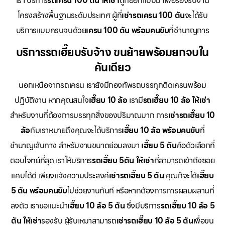
เรา บริการ
รถเครน 100 ตัน ให้เช่า
ถูกออกแบบมาเพื่อรองรับงาน
โครงสร้างพื้นฐานระดับประเทศ ผู้ที่
เช่ารถเครน 100 ตัน
จะได้รับ
บริการแบบครบจบด้วย
เครน 100 ตัน พร้อมคนขับ
ที่ชำนาญการ
บริการรถเฮี๊ยบรับจ้าง ขนย้ายพร้อมยกจบใน
คันเดียว
นอกเหนือจากรถเครน เรายังมีกองทัพรถบรรทุกติดเครนพร้อม
ปฏิบัติงาน หากคุณสนใจ
เฮี๊ยบ 10 ล้อ
เรามี
รถเฮี๊ยบ 10 ล้อ ให้เช่า
สำหรับงานที่ต้องการบรรทุกสิ่งของปริมาณมาก การ
เช่ารถเฮี๊ยบ 10
ล้อ
กับเราหมายถึงคุณจะได้บริการ
เฮี๊ยบ 10 ล้อ พร้อมคนขับ
ที่
ชำนาญเส้นทาง สำหรับงานขนาดย่อมลงมา
เฮี๊ยบ 5 ตัน
คือตัวเลือกที่
ตอบโจทย์ที่สุด เราให้บริการ
รถเฮี๊ยบ 5ตัน ให้เช่า
ที่สามารถเข้าถึงซอย
แคบได้ดี เพียงแจ้งความประสงค์
เช่ารถเฮี๊ยบ 5 ตัน
คุณก็จะได้
เฮี๊ยบ
5 ตัน พร้อมคนขับ
ไปช่วยงานทันที หรือหากต้องการการผสมผสานที่
ลงตัว เราขอแนะนำ
เฮี๊ยบ 10 ล้อ 5 ตัน
ซึ่งมีบริการ
รถเฮี๊ยบ 10 ล้อ 5
ตัน ให้เช่า
รองรับ ผู้รับเหมาสามารถ
เช่ารถเฮี๊ยบ 10 ล้อ 5 ตัน
เพื่อขน