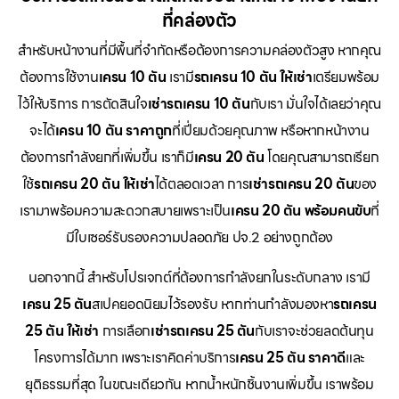
ที่คล่องตัว
สำหรับหน้างานที่มีพื้นที่จำกัดหรือต้องการความคล่องตัวสูง หากคุณ
ต้องการใช้งาน
เครน 10 ตัน
เรามี
รถเครน 10 ตัน ให้เช่า
เตรียมพร้อม
ไว้ให้บริการ การตัดสินใจ
เช่ารถเครน 10 ตัน
กับเรา มั่นใจได้เลยว่าคุณ
จะได้
เครน 10 ตัน ราคาถูก
ที่เปี่ยมด้วยคุณภาพ หรือหากหน้างาน
ต้องการกำลังยกที่เพิ่มขึ้น เราก็มี
เครน 20 ตัน
โดยคุณสามารถเรียก
ใช้
รถเครน 20 ตัน ให้เช่า
ได้ตลอดเวลา การ
เช่ารถเครน 20 ตัน
ของ
เรามาพร้อมความสะดวกสบายเพราะเป็น
เครน 20 ตัน พร้อมคนขับ
ที่
มีใบเซอร์รับรองความปลอดภัย ปจ.2 อย่างถูกต้อง
นอกจากนี้ สำหรับโปรเจกต์ที่ต้องการกำลังยกในระดับกลาง เรามี
เครน 25 ตัน
สเปคยอดนิยมไว้รองรับ หากท่านกำลังมองหา
รถเครน
25 ตัน ให้เช่า
การเลือก
เช่ารถเครน 25 ตัน
กับเราจะช่วยลดต้นทุน
โครงการได้มาก เพราะเราคิดค่าบริการ
เครน 25 ตัน ราคาดี
และ
ยุติธรรมที่สุด ในขณะเดียวกัน หากน้ำหนักชิ้นงานเพิ่มขึ้น เราพร้อม