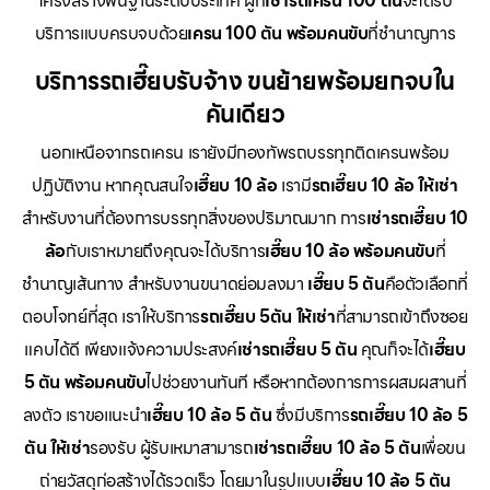
โครงสร้างพื้นฐานระดับประเทศ ผู้ที่
เช่ารถเครน 100 ตัน
จะได้รับ
บริการแบบครบจบด้วย
เครน 100 ตัน พร้อมคนขับ
ที่ชำนาญการ
บริการรถเฮี๊ยบรับจ้าง ขนย้ายพร้อมยกจบใน
คันเดียว
นอกเหนือจากรถเครน เรายังมีกองทัพรถบรรทุกติดเครนพร้อม
ปฏิบัติงาน หากคุณสนใจ
เฮี๊ยบ 10 ล้อ
เรามี
รถเฮี๊ยบ 10 ล้อ ให้เช่า
สำหรับงานที่ต้องการบรรทุกสิ่งของปริมาณมาก การ
เช่ารถเฮี๊ยบ 10
ล้อ
กับเราหมายถึงคุณจะได้บริการ
เฮี๊ยบ 10 ล้อ พร้อมคนขับ
ที่
ชำนาญเส้นทาง สำหรับงานขนาดย่อมลงมา
เฮี๊ยบ 5 ตัน
คือตัวเลือกที่
ตอบโจทย์ที่สุด เราให้บริการ
รถเฮี๊ยบ 5ตัน ให้เช่า
ที่สามารถเข้าถึงซอย
แคบได้ดี เพียงแจ้งความประสงค์
เช่ารถเฮี๊ยบ 5 ตัน
คุณก็จะได้
เฮี๊ยบ
5 ตัน พร้อมคนขับ
ไปช่วยงานทันที หรือหากต้องการการผสมผสานที่
ลงตัว เราขอแนะนำ
เฮี๊ยบ 10 ล้อ 5 ตัน
ซึ่งมีบริการ
รถเฮี๊ยบ 10 ล้อ 5
ตัน ให้เช่า
รองรับ ผู้รับเหมาสามารถ
เช่ารถเฮี๊ยบ 10 ล้อ 5 ตัน
เพื่อขน
ถ่ายวัสดุก่อสร้างได้รวดเร็ว โดยมาในรูปแบบ
เฮี๊ยบ 10 ล้อ 5 ตัน