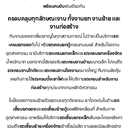
พร้อมคนขับ
เช่นเดียวกัน
ครอบคลุมทุกลักษณะงาน ทั้งงานยก งานย้าย และ
งานก่อสร้าง
ทีมงานของเราเชี่ยวชาญในทุกสถานการณ์ ไม่ว่าจะเป็นบริการ
รถ
เครนยกของ
ทั่วไป หรือ
รถเครนยกตู้
คอนเทนเนอร์ สำหรับโรงงาน
อุตสาหกรรม เรามีบริการ
รถเครนยกเหล็ก
และ
รถเครนยกเครื่องจักร
น้ำหนักมาก นอกจากนี้ยังรองรับ
รถเครนงานบ้าน
ขนาดเล็ก ไปจนถึง
รถเครนงานโกดัง
และ
รถเครนงานโรงงาน
ขนาดใหญ่ ทีมงานยังคุ้น
เคยกับการใช้
รถเครนตั้งเสาไฟ
และให้บริการ
รถเครนสำหรับงาน
ก่อสร้าง
ทุกประเภทตามหลักวิศวกรรม
ในฝั่งของการขนย้ายด้วยรถบรรทุกติดเครน เราโดดเด่นในด้าน
รถ
เฮี๊ยบยกของ
และ
รถเฮี๊ยบย้ายตู้
ออฟฟิศเคลื่อนที่ สำหรับภาค
อุตสาหกรรม เราพร้อมให้บริการ
รถเฮี๊ยบยกเหล็ก
เส้นและโครงหลังคา
รวมถึง
รถเฮี๊ยบย้ายเครื่องจักร
เข้าสู่ไลน์ผลิต งานยอดนิยมอีกอย่าง