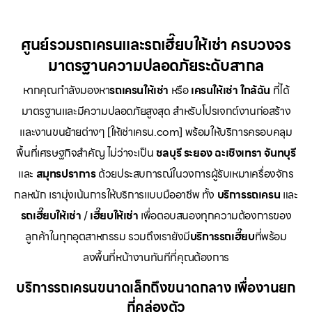
ศูนย์รวมรถเครนและรถเฮี๊ยบให้เช่า ครบวงจร
มาตรฐานความปลอดภัยระดับสากล
หากคุณกำลังมองหา
รถเครนให้เช่า
หรือ
เครนให้เช่า
ใกล้ฉัน
ที่ได้
มาตรฐานและมีความปลอดภัยสูงสุด สำหรับโปรเจกต์งานก่อสร้าง
และงานขนย้ายต่างๆ [ให้เช่าเครน.com] พร้อมให้บริการครอบคลุม
พื้นที่เศรษฐกิจสำคัญ ไม่ว่าจะเป็น
ชลบุรี ระยอง ฉะเชิงเทรา จันทบุรี
และ
สมุทรปราการ
ด้วยประสบการณ์ในวงการผู้รับเหมาเครื่องจักร
กลหนัก เรามุ่งเน้นการให้บริการแบบมืออาชีพ ทั้ง
บริการรถเครน
และ
รถเฮี๊ยบให้เช่า
/
เฮี๊ยบให้เช่า
เพื่อตอบสนองทุกความต้องการของ
ลูกค้าในทุกอุตสาหกรรม รวมถึงเรายังมี
บริการรถเฮี๊ยบ
ที่พร้อม
ลงพื้นที่หน้างานทันทีที่คุณต้องการ
บริการรถเครนขนาดเล็กถึงขนาดกลาง เพื่องานยก
ที่คล่องตัว