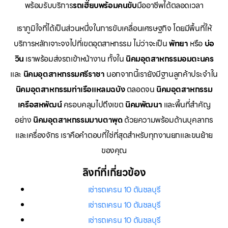
พร้อมรับบริการ
รถเฮี๊ยบพร้อมคนขับ
มืออาชีพได้ตลอดเวลา
เราภูมิใจที่ได้เป็นส่วนหนึ่งในการขับเคลื่อนเศรษฐกิจ โดยมีพื้นที่ให้
บริการหลักเจาะจงไปที่เขตอุตสาหกรรม ไม่ว่าจะเป็น
พัทยา
หรือ
บ่อ
วิน
เราพร้อมส่งรถเข้าหน้างาน ทั้งใน
นิคมอุตสาหกรรมอมตะนคร
และ
นิคมอุตสาหกรรมศรีราชา
นอกจากนี้เรายังมีฐานลูกค้าประจำใน
นิคมอุตสาหกรรมท่าเรือแหลมฉบัง
ตลอดจน
นิคมอุตสาหกรรม
เครือสหพัฒน์
ครอบคลุมไปถึงเขต
นิคมพัฒนา
และพื้นที่สำคัญ
อย่าง
นิคมอุตสาหกรรมมาบตาพุด
ด้วยความพร้อมด้านบุคลากร
และเครื่องจักร เราคือคำตอบที่ใช่ที่สุดสำหรับทุกงานยกและขนย้าย
ของคุณ
ลิงก์ที่เกี่ยวข้อง
เช่ารถเครน 10 ตันชลบุรี
เช่ารถเครน 10 ตันชลบุรี
เช่ารถเครน 10 ตันชลบุรี