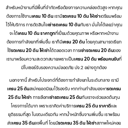
สำหรับหน้างานที่มีพื้นที่จำกัดหรือต้องการความคล่องตัวสูง หากคุณ
ต้องการใช้งาน
เครน 10 ตัน
เรามี
รถเครน 10 ตัน ให้เช่า
เตรียมพร้อม
ไว้ให้บริการ การตัดสินใจ
เช่ารถเครน 10 ตัน
กับเรา มั่นใจได้เลยว่าคุณ
จะได้
เครน 10 ตัน ราคาถูก
ที่เปี่ยมด้วยคุณภาพ หรือหากหน้างาน
ต้องการกำลังยกที่เพิ่มขึ้น เราก็มี
เครน 20 ตัน
โดยคุณสามารถเรียก
ใช้
รถเครน 20 ตัน ให้เช่า
ได้ตลอดเวลา การ
เช่ารถเครน 20 ตัน
ของ
เรามาพร้อมความสะดวกสบายเพราะเป็น
เครน 20 ตัน พร้อมคนขับ
ที่
มีใบเซอร์รับรองความปลอดภัย ปจ.2 อย่างถูกต้อง
นอกจากนี้ สำหรับโปรเจกต์ที่ต้องการกำลังยกในระดับกลาง เรามี
เครน 25 ตัน
สเปคยอดนิยมไว้รองรับ หากท่านกำลังมองหา
รถเครน
25 ตัน ให้เช่า
การเลือก
เช่ารถเครน 25 ตัน
กับเราจะช่วยลดต้นทุน
โครงการได้มาก เพราะเราคิดค่าบริการ
เครน 25 ตัน ราคาดี
และ
ยุติธรรมที่สุด ในขณะเดียวกัน หากน้ำหนักชิ้นงานเพิ่มขึ้น เราพร้อม
ส่ง
เครน 35 ตัน
ลงพื้นที่ โดยมี
รถเครน 35 ตัน ให้เช่า
สภาพใหม่คอย