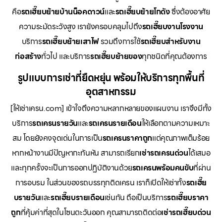
คือ
รถเฮี๊ยบย้ายบ้านน็อคดาวน์
และ
รถเฮี๊ยบย้ายโกดัง
ซึ่งต้องอาศัย
ความระมัดระวังสูง เรายังครอบคลุมไปถึง
รถเฮี๊ยบงานโรงงาน
บริการ
รถเฮี๊ยบย้ายเสาไฟ
รวมถึงการใช้
รถเฮี๊ยบสำหรับงาน
ก่อสร้าง
ทั่วไป และบริการ
รถเฮี๊ยบย้ายของ
ทุกชนิดที่คุณต้องการ
รูปแบบการเช่าที่ยืดหยุ่น พร้อมให้บริการทุกพื้นที่
อุตสาหกรรม
[ให้เช่าเครน.com] เข้าใจถึงความหลากหลายของแผนงาน เราจึงมีทั้ง
บริการ
รถเครนรายวัน
และ
รถเครนรายเดือน
ให้เลือกตามความเหมาะ
สม โดยยังคงจุดเด่นในการเป็น
รถเครนราคาถูก
แต่คุณภาพเต็มร้อย
หากหน้างานมีปัญหากะทันหัน สามารถเรียก
เช่ารถเครนด่วน
ได้เสมอ
และทุกครั้งจะเป็นการออกปฏิบัติงานด้วย
รถเครนพร้อมคนขับ
ที่ผ่าน
การอบรม ในส่วนของรถบรรทุกติดเครน เราก็เปิดให้เช่าทั้ง
รถเฮี๊ย
บรายวัน
และ
รถเฮี๊ยบรายเดือน
เช่นกัน ถือเป็นบริการ
รถเฮี๊ยบราคา
ถูก
ที่คุ้มค่าที่สุดในโซนตะวันออก คุณสามารถติดต่อ
เช่ารถเฮี๊ยบด่วน