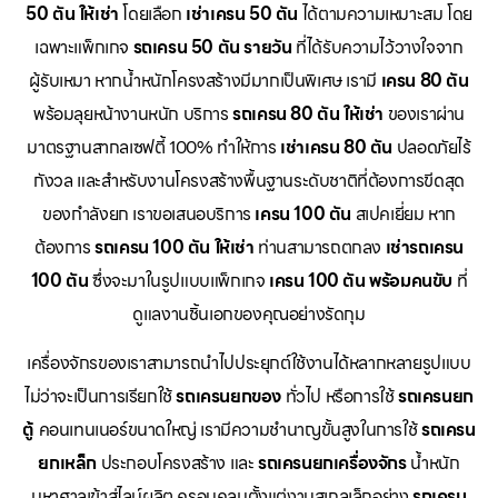
50 ตัน ให้เช่า
โดยเลือก
เช่าเครน 50 ตัน
ได้ตามความเหมาะสม โดย
เฉพาะแพ็กเกจ
รถเครน 50 ตัน รายวัน
ที่ได้รับความไว้วางใจจาก
ผู้รับเหมา หากน้ำหนักโครงสร้างมีมากเป็นพิเศษ เรามี
เครน 80 ตัน
พร้อมลุยหน้างานหนัก บริการ
รถเครน 80 ตัน ให้เช่า
ของเราผ่าน
มาตรฐานสากลเซฟตี้ 100% ทำให้การ
เช่าเครน 80 ตัน
ปลอดภัยไร้
กังวล และสำหรับงานโครงสร้างพื้นฐานระดับชาติที่ต้องการขีดสุด
ของกำลังยก เราขอเสนอบริการ
เครน 100 ตัน
สเปคเยี่ยม หาก
ต้องการ
รถเครน 100 ตัน ให้เช่า
ท่านสามารถตกลง
เช่ารถเครน
100 ตัน
ซึ่งจะมาในรูปแบบแพ็กเกจ
เครน 100 ตัน พร้อมคนขับ
ที่
ดูแลงานชิ้นเอกของคุณอย่างรัดกุม
เครื่องจักรของเราสามารถนำไปประยุกต์ใช้งานได้หลากหลายรูปแบบ
ไม่ว่าจะเป็นการเรียกใช้
รถเครนยกของ
ทั่วไป หรือการใช้
รถเครนยก
ตู้
คอนเทนเนอร์ขนาดใหญ่ เรามีความชำนาญขั้นสูงในการใช้
รถเครน
ยกเหล็ก
ประกอบโครงสร้าง และ
รถเครนยกเครื่องจักร
น้ำหนัก
มหาศาลเข้าสู่ไลน์ผลิต ครอบคลุมตั้งแต่งานสเกลเล็กอย่าง
รถเครน