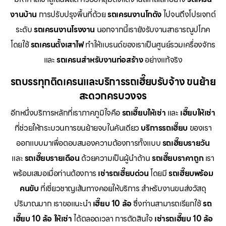
งานบ้าน
การปรับปรุงพื้นที่ด้วย
รถเครนงานโกดัง
ไปจนถึงโปรเจกต์
ระดับ
รถเครนงานโรงงาน
นอกจากนี้เรายังรับงานสาธารณูปโภค
โดยใช้
รถเครนตั้งเสาไฟ
ทำให้แบรนด์ของเราเป็นศูนย์รวมเครื่องจักร
และ
รถเครนสำหรับงานก่อสร้าง
อย่างแท้จริง
รถบรรทุกติดเครนและบริการรถเฮี๊ยบรับจ้าง ขนย้าย
สะดวกครบวงจร
อีกหนึ่งบริการหลักที่เราภาคภูมิใจคือ
รถเฮี๊ยบให้เช่า
และ
เฮี๊ยบให้เช่า
ที่ช่วยให้กระบวนการขนย้ายจบในคันเดียว
บริการรถเฮี๊ยบ
ของเรา
ออกแบบมาเพื่อตอบสนองความต้องการทั้งแบบ
รถเฮี๊ยบรายวัน
และ
รถเฮี๊ยบรายเดือน
ด้วยความเป็นผู้นำด้าน
รถเฮี๊ยบราคาถูก
เรา
พร้อมเสมอเมื่อท่านต้องการ
เช่ารถเฮี๊ยบด่วน
โดยมี
รถเฮี๊ยบพร้อม
คนขับ
ที่เชี่ยวชาญเส้นทางคอยให้บริการ สำหรับงานขนส่งวัสดุ
ปริมาณมาก เราขอแนะนำ
เฮี๊ยบ 10 ล้อ
ซึ่งท่านสามารถเรียกใช้
รถ
เฮี๊ยบ 10 ล้อ ให้เช่า
ได้ตลอดเวลา การตัดสินใจ
เช่ารถเฮี๊ยบ 10 ล้อ