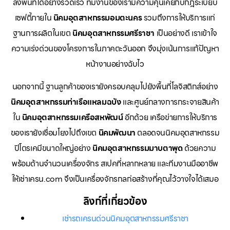
ลงพื้นที่ได้อย่างรวดเร็ว ทีมงานของเรามีความคุ้นเคยกับกฎระเบียบ
เซฟตี้ภายใน
นิคมอุตสาหกรรมอมตะนคร
รวมถึงการให้บริการแก่
ฐานการผลิตในเขต
นิคมอุตสาหกรรมศรีราชา
เป็นอย่างดี เราเข้าใจ
ความเร่งด่วนของโครงการในภาคตะวันออก จึงมุ่งเน้นการแก้ปัญหา
หน้างานอย่างฉับไว
นอกจากนี้ ฐานลูกค้าของเรายังครอบคลุมไปยังพื้นที่โลจิสติกส์อย่าง
นิคมอุตสาหกรรมท่าเรือแหลมฉบัง
และศูนย์กลางการกระจายสินค้า
ใน
นิคมอุตสาหกรรมเครือสหพัฒน์
อีกด้วย เครือข่ายการให้บริการ
ของเรายังเชื่อมโยงไปถึงเขต
นิคมพัฒนา
ตลอดจนนิคมอุตสาหกรรม
ปิโตรเคมีขนาดใหญ่อย่าง
นิคมอุตสาหกรรมมาบตาพุด
ด้วยความ
พร้อมด้านจำนวนเครื่องจักร สเปคที่หลากหลาย และทีมงานมืออาชีพ
ให้เช่าเครน.com จึงเป็นเครื่องจักรกลก่อสร้างที่คุณไว้วางใจได้เสมอ
ลิงก์ที่เกี่ยวข้อง
เช่ารถเครนด่วนนิคมอุตสาหกรรมศรีราชา