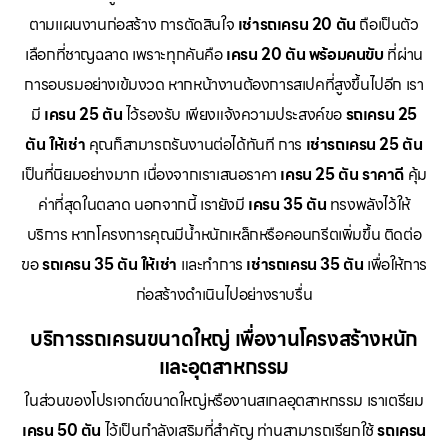
ตามแผนงานก่อสร้าง การตัดสินใจ
เช่ารถเครน 20 ตัน
ถือเป็นตัว
เลือกที่ชาญฉลาด เพราะทุกคันคือ
เครน 20 ตัน พร้อมคนขับ
ที่ผ่าน
การอบรมอย่างเข้มงวด หากหน้างานต้องการสเปคที่สูงขึ้นไปอีก เรา
มี
เครน 25 ตัน
ไว้รองรับ เพียงแจ้งความประสงค์ขอ
รถเครน 25
ตัน ให้เช่า
คุณก็สามารถรันงานต่อได้ทันที การ
เช่ารถเครน 25 ตัน
เป็นที่นิยมอย่างมาก เนื่องจากเราเสนอราคา
เครน 25 ตัน ราคาดี
คุ้ม
ค่าที่สุดในตลาด นอกจากนี้ เรายังมี
เครน 35 ตัน
ทรงพลังไว้ให้
บริการ หากโครงการคุณมีน้ำหนักเหล็กหรือคอนกรีตเพิ่มขึ้น ติดต่อ
ขอ
รถเครน 35 ตัน ให้เช่า
และทำการ
เช่ารถเครน 35 ตัน
เพื่อให้การ
ก่อสร้างดำเนินไปอย่างราบรื่น
บริการรถเครนขนาดใหญ่ เพื่องานโครงสร้างหนัก
และอุตสาหกรรม
ในส่วนของโปรเจกต์ขนาดใหญ่หรืองานสเกลอุตสาหกรรม เราเตรียม
เครน 50 ตัน
ไว้เป็นกำลังเสริมที่สำคัญ ท่านสามารถเรียกใช้
รถเครน