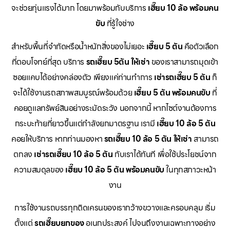
จะช่วยทุ่นแรงได้มาก โดยมาพร้อมกับบริการ
เฮี๊ยบ 10 ล้อ พร้อมคน
ขับ
ที่รู้ใจช่าง
สำหรับพื้นที่จำกัดหรือน้ำหนักสิ่งของไม่เยอะ
เฮี๊ยบ 5 ตัน
คือตัวเลือก
ที่ตอบโจทย์ที่สุด บริการ
รถเฮี๊ยบ 5ตัน ให้เช่า
ของเราสามารถมุดเข้า
ซอยแคบได้อย่างคล่องตัว เพียงแค่ท่านทำการ
เช่ารถเฮี๊ยบ 5 ตัน
ก็
จะได้ใช้งานรถสภาพสมบูรณ์พร้อมด้วย
เฮี๊ยบ 5 ตัน พร้อมคนขับ
ที่
คอยดูแลทรัพย์สินอย่างระมัดระวัง นอกจากนี้ หากไซต์งานต้องการ
กระบะท้ายที่ยาวขึ้นแต่กำลังยกมาตรฐาน เรามี
เฮี๊ยบ 10 ล้อ 5 ตัน
คอยให้บริการ หากท่านมองหา
รถเฮี๊ยบ 10 ล้อ 5 ตัน ให้เช่า
สามารถ
ตกลง
เช่ารถเฮี๊ยบ 10 ล้อ 5 ตัน
กับเราได้ทันที เพื่อใช้ประโยชน์จาก
ความสมดุลของ
เฮี๊ยบ 10 ล้อ 5 ตัน พร้อมคนขับ
ในทุกสภาวะหน้า
งาน
การใช้งานรถบรรทุกติดเครนของเรากว้างขวางและครอบคลุม เริ่ม
ตั้งแต่
รถเฮี๊ยบยกของ
อเนกประสงค์ ไปจนถึงงานเฉพาะทางอย่าง