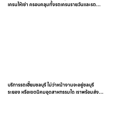
เครนให้เช่า ครอบคลุมทั้งรถเครนรายวันและรถ
เครนรายเดือน ตอบโจทย์ทุกไซต์งาน ให้เช่า
เครน.com
บริการรถเฮี๊ยบชลบุรี ไม่ว่าหน้างานจะอยู่ชลบุรี
ระยอง หรือเขตนิคมอุตสาหกรรมใด เราพร้อมส่งรถ
เข้าหน้างานทันที ให้เช่าเครน.com