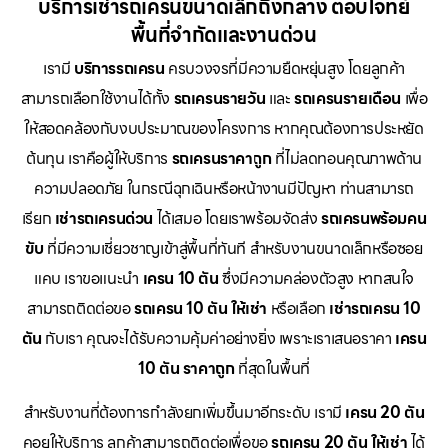
บริการเช่ารถเครนขนาดเล็กถึงกลาง ตอบโจทย์
พื้นที่จำกัดและงานด่วน
เรามี
บริการรถเครน
ครบวงจรที่มีความยืดหยุ่นสูง โดยลูกค้า
สามารถเลือกใช้งานได้ทั้ง
รถเครนรายวัน
และ
รถเครนรายเดือน
เพื่อ
ให้สอดคล้องกับงบประมาณของโครงการ หากคุณต้องการประหยัด
ต้นทุน เราคือผู้ให้บริการ
รถเครนราคาถูก
ที่ไม่ลดทอนคุณภาพด้าน
ความปลอดภัย ในกรณีฉุกเฉินหรือหน้างานมีปัญหา ท่านสามารถ
เรียก
เช่ารถเครนด่วน
ได้เสมอ โดยเราพร้อมจัดส่ง
รถเครนพร้อมคน
ขับ
ที่มีความเชี่ยวชาญเข้าสู่พื้นที่ทันที สำหรับงานขนาดเล็กหรือซอย
แคบ เราขอแนะนำ
เครน 10 ตัน
ซึ่งมีความคล่องตัวสูง หากสนใจ
สามารถติดต่อขอ
รถเครน 10 ตัน ให้เช่า
หรือเลือก
เช่ารถเครน 10
ตัน
กับเรา คุณจะได้รับความคุ้มค่าอย่างยิ่ง เพราะเราเสนอราคา
เครน
10 ตัน ราคาถูก
ที่สุดในพื้นที่
สำหรับงานที่ต้องการกำลังยกเพิ่มขึ้นมาอีกระดับ เรามี
เครน 20 ตัน
คอยให้บริการ ลูกค้าสามารถติดต่อเพื่อขอ
รถเครน 20 ตัน ให้เช่า
ได้