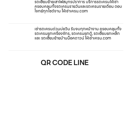
รถเฮี๊ยบย้ายเสาไฟสมุทรปราการ บริการรถเครนให้เช่า
ครอบคลุมทั้งรถเครนรายวันและรถเครนรายเดือน ตอบ
โจทย์ทุกไซต์งาน ให้เช่าเครน.com
เช่ารถเครนด่วนบ่อวิน รับจบทุกหน้างาน ครอบคลุมทั้ง
รถเครนยกเครื่องจักร, รถเครนยกตู้, รถเฮี๊ยบยกเหล็ก
และ รถเฮี๊ยบย้ายบ้านน็อคดาวน์ ให้เช่าเครน.com
QR CODE LINE