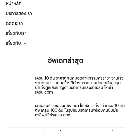
หน้าหลัก
บริการของเรา
ติดต่อเรา
เกี่ยวกับเรา
เกี่ยวกับ
อัพเดทล่าสุด
เครน 10 ตัน ราคาถูกนิคมอุตสาหกรรมศรีราชา งานเร่ง
งานด่วน งานก่อสร้างที่ต้องการความปลอดภัยสูงสุด
นึกถึงผู้เชี่ยวชาญด้านรถเครนและรถเฮี๊ยบ ให้เช่า
เครน.com
รถเฮี๊ยบย้ายของฉะเชิงเทรา ให้บริการตั้งแต่ เครน 10 ตัน
ถึง เครน 100 ตัน ในรูปแบบรถเครนพร้อมคนขับมือ
อาชีพ ให้เช่าเครน.com