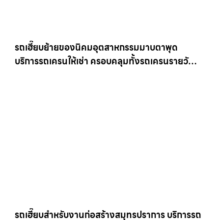
รถเฮี๊ยบย้ายของนิคมอุตสาหกรรมมาบตาพุด
บริการรถเครนให้เช่า ครอบคลุมทั้งรถเครนรายวัน
และรถเครนรายเดือน ตอบโจทย์ทุกไซต์งาน ให้เช่า
เครน.com
รถเฮี๊ยบสำหรับงานก่อสร้างสมุทรปราการ บริการรถ