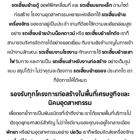
รถเฮี๊ยบย้ายตู้
ออฟฟิศเคลื่อนที่ และ
รถเฮี๊ยบยกเหล็ก
ตามไซต์
ก่อสร้าง โรงงานอุตสาหกรรมหลายแห่งเลือกใช้
รถเฮี๊ยบย้าย
เครื่องจักร
ของเราอยู่เป็นประจำ งานที่ต้องใช้ความละเอียดอ่อนสูง
อย่าง
รถเฮี๊ยบย้ายบ้านน็อคดาวน์
หรือ
รถเฮี๊ยบย้ายโกดัง
เราก็
สามารถบริหารจัดการได้อย่างยอดเยี่ยม ทีมงานยังชำนาญในการเข้า
หน้างานลักษณะ
รถเฮี๊ยบงานโรงงาน
ทักษะการใช้
รถเฮี๊ยบย้ายเสา
ไฟ
ริมทาง และการเป็น
รถเฮี๊ยบสำหรับงานก่อสร้าง
อย่างเต็มรูป
แบบ สรุปได้ว่า ไม่ว่าคุณจะต้องการ
รถเฮี๊ยบย้ายของ
ประเภทใด เรา
ก็จัดการให้ได้หมด
รองรับทุกโครงการก่อสร้างในพื้นที่เศรษฐกิจและ
นิคมอุตสาหกรรม
เพื่อตอกย้ำการเป็นพันธมิตรที่เข้าถึงง่าย เราได้ขยายพื้นที่บริการไป
ยังจุดยุทธศาสตร์สำคัญ ไม่ว่าไซต์งานของคุณจะอยู่ใจกลางเมือง
พัทยา
หรือย่านอุตสาหกรรมอย่าง
บ่อวิน
เราก็พร้อมจัดส่งเครื่องจักร