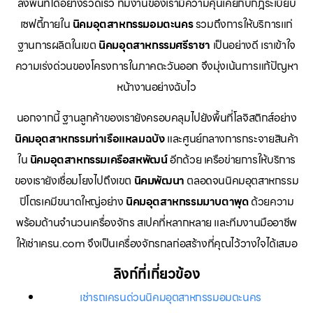
ลงพื้นที่ได้อย่างรวดเร็ว ทีมงานของเรามีความคุ้นเคยกับกฎระเบียบ
เซฟตี้ภายใน
นิคมอุตสาหกรรมอมตะนคร
รวมถึงการให้บริการแก่
ฐานการผลิตในเขต
นิคมอุตสาหกรรมศรีราชา
เป็นอย่างดี เราเข้าใจ
ความเร่งด่วนของโครงการในภาคตะวันออก จึงมุ่งเน้นการแก้ปัญหา
หน้างานอย่างฉับไว
นอกจากนี้ ฐานลูกค้าของเรายังครอบคลุมไปยังพื้นที่โลจิสติกส์อย่าง
นิคมอุตสาหกรรมท่าเรือแหลมฉบัง
และศูนย์กลางการกระจายสินค้า
ใน
นิคมอุตสาหกรรมเครือสหพัฒน์
อีกด้วย เครือข่ายการให้บริการ
ของเรายังเชื่อมโยงไปถึงเขต
นิคมพัฒนา
ตลอดจนนิคมอุตสาหกรรม
ปิโตรเคมีขนาดใหญ่อย่าง
นิคมอุตสาหกรรมมาบตาพุด
ด้วยความ
พร้อมด้านจำนวนเครื่องจักร สเปคที่หลากหลาย และทีมงานมืออาชีพ
ให้เช่าเครน.com จึงเป็นเครื่องจักรกลก่อสร้างที่คุณไว้วางใจได้เสมอ
ลิงก์ที่เกี่ยวข้อง
เช่ารถเครนด่วนนิคมอุตสาหกรรมอมตะนคร