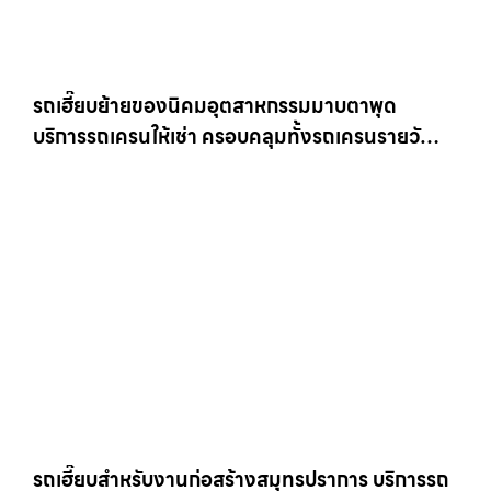
รถเฮี๊ยบย้ายของนิคมอุตสาหกรรมมาบตาพุด
บริการรถเครนให้เช่า ครอบคลุมทั้งรถเครนรายวัน
และรถเครนรายเดือน ตอบโจทย์ทุกไซต์งาน ให้เช่า
เครน.com
รถเฮี๊ยบสำหรับงานก่อสร้างสมุทรปราการ บริการรถ