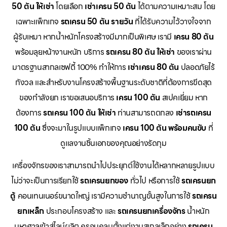
50 ตัน ให้เช่า
โดยเลือก
เช่าเครน 50 ตัน
ได้ตามความเหมาะสม โดย
เฉพาะแพ็กเกจ
รถเครน 50 ตัน รายวัน
ที่ได้รับความไว้วางใจจาก
ผู้รับเหมา หากน้ำหนักโครงสร้างมีมากเป็นพิเศษ เรามี
เครน 80 ตัน
พร้อมลุยหน้างานหนัก บริการ
รถเครน 80 ตัน ให้เช่า
ของเราผ่าน
มาตรฐานสากลเซฟตี้ 100% ทำให้การ
เช่าเครน 80 ตัน
ปลอดภัยไร้
กังวล และสำหรับงานโครงสร้างพื้นฐานระดับชาติที่ต้องการขีดสุด
ของกำลังยก เราขอเสนอบริการ
เครน 100 ตัน
สเปคเยี่ยม หาก
ต้องการ
รถเครน 100 ตัน ให้เช่า
ท่านสามารถตกลง
เช่ารถเครน
100 ตัน
ซึ่งจะมาในรูปแบบแพ็กเกจ
เครน 100 ตัน พร้อมคนขับ
ที่
ดูแลงานชิ้นเอกของคุณอย่างรัดกุม
เครื่องจักรของเราสามารถนำไปประยุกต์ใช้งานได้หลากหลายรูปแบบ
ไม่ว่าจะเป็นการเรียกใช้
รถเครนยกของ
ทั่วไป หรือการใช้
รถเครนยก
ตู้
คอนเทนเนอร์ขนาดใหญ่ เรามีความชำนาญขั้นสูงในการใช้
รถเครน
ยกเหล็ก
ประกอบโครงสร้าง และ
รถเครนยกเครื่องจักร
น้ำหนัก
มหาศาลเข้าสู่ไลน์ผลิต ครอบคลุมตั้งแต่งานสเกลเล็กอย่าง
รถเครน