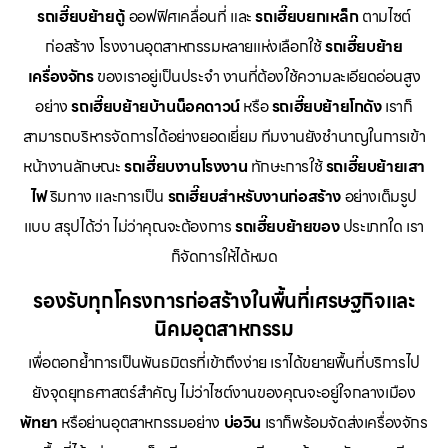
รถเฮี๊ยบย้ายตู้
ออฟฟิศเคลื่อนที่ และ
รถเฮี๊ยบยกเหล็ก
ตามไซต์
ก่อสร้าง โรงงานอุตสาหกรรมหลายแห่งเลือกใช้
รถเฮี๊ยบย้าย
เครื่องจักร
ของเราอยู่เป็นประจำ งานที่ต้องใช้ความละเอียดอ่อนสูง
อย่าง
รถเฮี๊ยบย้ายบ้านน็อคดาวน์
หรือ
รถเฮี๊ยบย้ายโกดัง
เราก็
สามารถบริหารจัดการได้อย่างยอดเยี่ยม ทีมงานยังชำนาญในการเข้า
หน้างานลักษณะ
รถเฮี๊ยบงานโรงงาน
ทักษะการใช้
รถเฮี๊ยบย้ายเสา
ไฟ
ริมทาง และการเป็น
รถเฮี๊ยบสำหรับงานก่อสร้าง
อย่างเต็มรูป
แบบ สรุปได้ว่า ไม่ว่าคุณจะต้องการ
รถเฮี๊ยบย้ายของ
ประเภทใด เรา
ก็จัดการให้ได้หมด
รองรับทุกโครงการก่อสร้างในพื้นที่เศรษฐกิจและ
นิคมอุตสาหกรรม
เพื่อตอกย้ำการเป็นพันธมิตรที่เข้าถึงง่าย เราได้ขยายพื้นที่บริการไป
ยังจุดยุทธศาสตร์สำคัญ ไม่ว่าไซต์งานของคุณจะอยู่ใจกลางเมือง
พัทยา
หรือย่านอุตสาหกรรมอย่าง
บ่อวิน
เราก็พร้อมจัดส่งเครื่องจักร