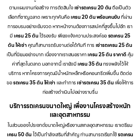
ตามแผนงานก่อสร้าง การตัดสินใจ
เช่ารถเครน 20 ตัน
ถือเป็นตัว
เลือกที่ชาญฉลาด เพราะทุกคันคือ
เครน 20 ตัน พร้อมคนขับ
ที่ผ่าน
การอบรมอย่างเข้มงวด หากหน้างานต้องการสเปคที่สูงขึ้นไปอีก เรา
มี
เครน 25 ตัน
ไว้รองรับ เพียงแจ้งความประสงค์ขอ
รถเครน 25
ตัน ให้เช่า
คุณก็สามารถรันงานต่อได้ทันที การ
เช่ารถเครน 25 ตัน
เป็นที่นิยมอย่างมาก เนื่องจากเราเสนอราคา
เครน 25 ตัน ราคาดี
คุ้ม
ค่าที่สุดในตลาด นอกจากนี้ เรายังมี
เครน 35 ตัน
ทรงพลังไว้ให้
บริการ หากโครงการคุณมีน้ำหนักเหล็กหรือคอนกรีตเพิ่มขึ้น ติดต่อ
ขอ
รถเครน 35 ตัน ให้เช่า
และทำการ
เช่ารถเครน 35 ตัน
เพื่อให้การ
ก่อสร้างดำเนินไปอย่างราบรื่น
บริการรถเครนขนาดใหญ่ เพื่องานโครงสร้างหนัก
และอุตสาหกรรม
ในส่วนของโปรเจกต์ขนาดใหญ่หรืองานสเกลอุตสาหกรรม เราเตรียม
เครน 50 ตัน
ไว้เป็นกำลังเสริมที่สำคัญ ท่านสามารถเรียกใช้
รถเครน