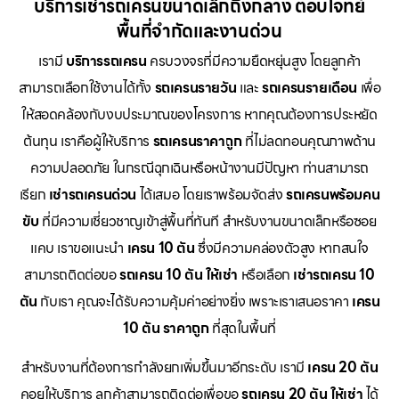
บริการเช่ารถเครนขนาดเล็กถึงกลาง ตอบโจทย์
พื้นที่จำกัดและงานด่วน
เรามี
บริการรถเครน
ครบวงจรที่มีความยืดหยุ่นสูง โดยลูกค้า
สามารถเลือกใช้งานได้ทั้ง
รถเครนรายวัน
และ
รถเครนรายเดือน
เพื่อ
ให้สอดคล้องกับงบประมาณของโครงการ หากคุณต้องการประหยัด
ต้นทุน เราคือผู้ให้บริการ
รถเครนราคาถูก
ที่ไม่ลดทอนคุณภาพด้าน
ความปลอดภัย ในกรณีฉุกเฉินหรือหน้างานมีปัญหา ท่านสามารถ
เรียก
เช่ารถเครนด่วน
ได้เสมอ โดยเราพร้อมจัดส่ง
รถเครนพร้อมคน
ขับ
ที่มีความเชี่ยวชาญเข้าสู่พื้นที่ทันที สำหรับงานขนาดเล็กหรือซอย
แคบ เราขอแนะนำ
เครน 10 ตัน
ซึ่งมีความคล่องตัวสูง หากสนใจ
สามารถติดต่อขอ
รถเครน 10 ตัน ให้เช่า
หรือเลือก
เช่ารถเครน 10
ตัน
กับเรา คุณจะได้รับความคุ้มค่าอย่างยิ่ง เพราะเราเสนอราคา
เครน
10 ตัน ราคาถูก
ที่สุดในพื้นที่
สำหรับงานที่ต้องการกำลังยกเพิ่มขึ้นมาอีกระดับ เรามี
เครน 20 ตัน
คอยให้บริการ ลูกค้าสามารถติดต่อเพื่อขอ
รถเครน 20 ตัน ให้เช่า
ได้