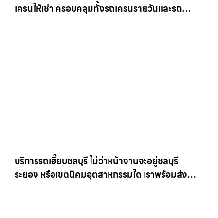
เครนให้เช่า ครอบคลุมทั้งรถเครนรายวันและรถ
เครนรายเดือน ตอบโจทย์ทุกไซต์งาน ให้เช่า
เครน.com
บริการรถเฮี๊ยบชลบุรี ไม่ว่าหน้างานจะอยู่ชลบุรี
ระยอง หรือเขตนิคมอุตสาหกรรมใด เราพร้อมส่งรถ
เข้าหน้างานทันที ให้เช่าเครน.com