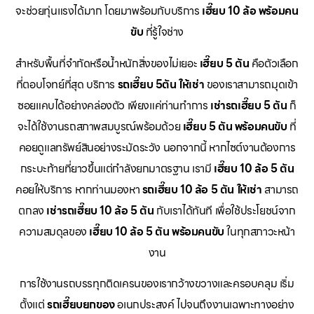
จะช่วยทุ่นแรงได้มาก โดยมาพร้อมกับบริการ
เฮี๊ยบ 10 ล้อ พร้อมคน
ขับ
ที่รู้ใจช่าง
สำหรับพื้นที่จำกัดหรือน้ำหนักสิ่งของไม่เยอะ
เฮี๊ยบ 5 ตัน
คือตัวเลือก
ที่ตอบโจทย์ที่สุด บริการ
รถเฮี๊ยบ 5ตัน ให้เช่า
ของเราสามารถมุดเข้า
ซอยแคบได้อย่างคล่องตัว เพียงแค่ท่านทำการ
เช่ารถเฮี๊ยบ 5 ตัน
ก็
จะได้ใช้งานรถสภาพสมบูรณ์พร้อมด้วย
เฮี๊ยบ 5 ตัน พร้อมคนขับ
ที่
คอยดูแลทรัพย์สินอย่างระมัดระวัง นอกจากนี้ หากไซต์งานต้องการ
กระบะท้ายที่ยาวขึ้นแต่กำลังยกมาตรฐาน เรามี
เฮี๊ยบ 10 ล้อ 5 ตัน
คอยให้บริการ หากท่านมองหา
รถเฮี๊ยบ 10 ล้อ 5 ตัน ให้เช่า
สามารถ
ตกลง
เช่ารถเฮี๊ยบ 10 ล้อ 5 ตัน
กับเราได้ทันที เพื่อใช้ประโยชน์จาก
ความสมดุลของ
เฮี๊ยบ 10 ล้อ 5 ตัน พร้อมคนขับ
ในทุกสภาวะหน้า
งาน
การใช้งานรถบรรทุกติดเครนของเรากว้างขวางและครอบคลุม เริ่ม
ตั้งแต่
รถเฮี๊ยบยกของ
อเนกประสงค์ ไปจนถึงงานเฉพาะทางอย่าง