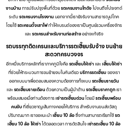
งานบ้าน
การปรับปรุงพื้นที่ด้วย
รถเครนงานโกดัง
ไปจนถึงโปรเจกต์
ระดับ
รถเครนงานโรงงาน
นอกจากนี้เรายังรับงานสาธารณูปโภค
โดยใช้
รถเครนตั้งเสาไฟ
ทำให้แบรนด์ของเราเป็นศูนย์รวมเครื่องจักร
และ
รถเครนสำหรับงานก่อสร้าง
อย่างแท้จริง
รถบรรทุกติดเครนและบริการรถเฮี๊ยบรับจ้าง ขนย้าย
สะดวกครบวงจร
อีกหนึ่งบริการหลักที่เราภาคภูมิใจคือ
รถเฮี๊ยบให้เช่า
และ
เฮี๊ยบให้เช่า
ที่ช่วยให้กระบวนการขนย้ายจบในคันเดียว
บริการรถเฮี๊ยบ
ของเรา
ออกแบบมาเพื่อตอบสนองความต้องการทั้งแบบ
รถเฮี๊ยบรายวัน
และ
รถเฮี๊ยบรายเดือน
ด้วยความเป็นผู้นำด้าน
รถเฮี๊ยบราคาถูก
เรา
พร้อมเสมอเมื่อท่านต้องการ
เช่ารถเฮี๊ยบด่วน
โดยมี
รถเฮี๊ยบพร้อม
คนขับ
ที่เชี่ยวชาญเส้นทางคอยให้บริการ สำหรับงานขนส่งวัสดุ
ปริมาณมาก เราขอแนะนำ
เฮี๊ยบ 10 ล้อ
ซึ่งท่านสามารถเรียกใช้
รถ
เฮี๊ยบ 10 ล้อ ให้เช่า
ได้ตลอดเวลา การตัดสินใจ
เช่ารถเฮี๊ยบ 10 ล้อ