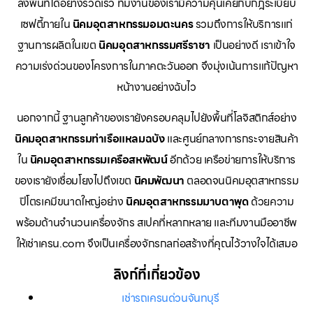
ลงพื้นที่ได้อย่างรวดเร็ว ทีมงานของเรามีความคุ้นเคยกับกฎระเบียบ
เซฟตี้ภายใน
นิคมอุตสาหกรรมอมตะนคร
รวมถึงการให้บริการแก่
ฐานการผลิตในเขต
นิคมอุตสาหกรรมศรีราชา
เป็นอย่างดี เราเข้าใจ
ความเร่งด่วนของโครงการในภาคตะวันออก จึงมุ่งเน้นการแก้ปัญหา
หน้างานอย่างฉับไว
นอกจากนี้ ฐานลูกค้าของเรายังครอบคลุมไปยังพื้นที่โลจิสติกส์อย่าง
นิคมอุตสาหกรรมท่าเรือแหลมฉบัง
และศูนย์กลางการกระจายสินค้า
ใน
นิคมอุตสาหกรรมเครือสหพัฒน์
อีกด้วย เครือข่ายการให้บริการ
ของเรายังเชื่อมโยงไปถึงเขต
นิคมพัฒนา
ตลอดจนนิคมอุตสาหกรรม
ปิโตรเคมีขนาดใหญ่อย่าง
นิคมอุตสาหกรรมมาบตาพุด
ด้วยความ
พร้อมด้านจำนวนเครื่องจักร สเปคที่หลากหลาย และทีมงานมืออาชีพ
ให้เช่าเครน.com จึงเป็นเครื่องจักรกลก่อสร้างที่คุณไว้วางใจได้เสมอ
ลิงก์ที่เกี่ยวข้อง
เช่ารถเครนด่วนจันทบุรี