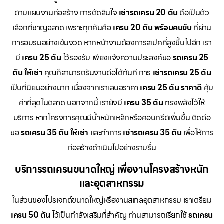
ตามแผนงานก่อสร้าง การตัดสินใจ
เช่ารถเครน 20 ตัน
ถือเป็นตัว
เลือกที่ชาญฉลาด เพราะทุกคันคือ
เครน 20 ตัน พร้อมคนขับ
ที่ผ่าน
การอบรมอย่างเข้มงวด หากหน้างานต้องการสเปคที่สูงขึ้นไปอีก เรา
มี
เครน 25 ตัน
ไว้รองรับ เพียงแจ้งความประสงค์ขอ
รถเครน 25
ตัน ให้เช่า
คุณก็สามารถรันงานต่อได้ทันที การ
เช่ารถเครน 25 ตัน
เป็นที่นิยมอย่างมาก เนื่องจากเราเสนอราคา
เครน 25 ตัน ราคาดี
คุ้ม
ค่าที่สุดในตลาด นอกจากนี้ เรายังมี
เครน 35 ตัน
ทรงพลังไว้ให้
บริการ หากโครงการคุณมีน้ำหนักเหล็กหรือคอนกรีตเพิ่มขึ้น ติดต่อ
ขอ
รถเครน 35 ตัน ให้เช่า
และทำการ
เช่ารถเครน 35 ตัน
เพื่อให้การ
ก่อสร้างดำเนินไปอย่างราบรื่น
บริการรถเครนขนาดใหญ่ เพื่องานโครงสร้างหนัก
และอุตสาหกรรม
ในส่วนของโปรเจกต์ขนาดใหญ่หรืองานสเกลอุตสาหกรรม เราเตรียม
เครน 50 ตัน
ไว้เป็นกำลังเสริมที่สำคัญ ท่านสามารถเรียกใช้
รถเครน