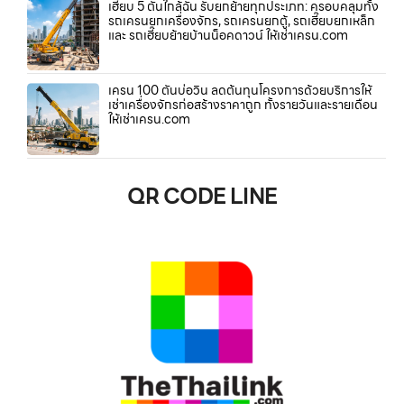
เฮี๊ยบ 5 ตันใกล้ฉัน รับยกย้ายทุกประเภท: ครอบคลุมทั้ง
รถเครนยกเครื่องจักร, รถเครนยกตู้, รถเฮี๊ยบยกเหล็ก
และ รถเฮี๊ยบย้ายบ้านน็อคดาวน์ ให้เช่าเครน.com
เครน 100 ตันบ่อวิน ลดต้นทุนโครงการด้วยบริการให้
เช่าเครื่องจักรก่อสร้างราคาถูก ทั้งรายวันและรายเดือน
ให้เช่าเครน.com
QR CODE LINE