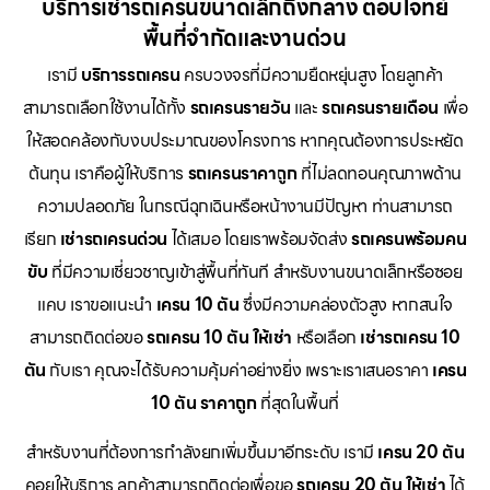
บริการเช่ารถเครนขนาดเล็กถึงกลาง ตอบโจทย์
พื้นที่จำกัดและงานด่วน
เรามี
บริการรถเครน
ครบวงจรที่มีความยืดหยุ่นสูง โดยลูกค้า
สามารถเลือกใช้งานได้ทั้ง
รถเครนรายวัน
และ
รถเครนรายเดือน
เพื่อ
ให้สอดคล้องกับงบประมาณของโครงการ หากคุณต้องการประหยัด
ต้นทุน เราคือผู้ให้บริการ
รถเครนราคาถูก
ที่ไม่ลดทอนคุณภาพด้าน
ความปลอดภัย ในกรณีฉุกเฉินหรือหน้างานมีปัญหา ท่านสามารถ
เรียก
เช่ารถเครนด่วน
ได้เสมอ โดยเราพร้อมจัดส่ง
รถเครนพร้อมคน
ขับ
ที่มีความเชี่ยวชาญเข้าสู่พื้นที่ทันที สำหรับงานขนาดเล็กหรือซอย
แคบ เราขอแนะนำ
เครน 10 ตัน
ซึ่งมีความคล่องตัวสูง หากสนใจ
สามารถติดต่อขอ
รถเครน 10 ตัน ให้เช่า
หรือเลือก
เช่ารถเครน 10
ตัน
กับเรา คุณจะได้รับความคุ้มค่าอย่างยิ่ง เพราะเราเสนอราคา
เครน
10 ตัน ราคาถูก
ที่สุดในพื้นที่
สำหรับงานที่ต้องการกำลังยกเพิ่มขึ้นมาอีกระดับ เรามี
เครน 20 ตัน
คอยให้บริการ ลูกค้าสามารถติดต่อเพื่อขอ
รถเครน 20 ตัน ให้เช่า
ได้