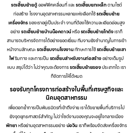
รถเฮี๊ยบย้ายตู้
ออฟฟิศเคลื่อนที่ และ
รถเฮี๊ยบยกเหล็ก
ตามไซต์
ก่อสร้าง โรงงานอุตสาหกรรมหลายแห่งเลือกใช้
รถเฮี๊ยบย้าย
เครื่องจักร
ของเราอยู่เป็นประจำ งานที่ต้องใช้ความละเอียดอ่อนสูง
อย่าง
รถเฮี๊ยบย้ายบ้านน็อคดาวน์
หรือ
รถเฮี๊ยบย้ายโกดัง
เราก็
สามารถบริหารจัดการได้อย่างยอดเยี่ยม ทีมงานยังชำนาญในการเข้า
หน้างานลักษณะ
รถเฮี๊ยบงานโรงงาน
ทักษะการใช้
รถเฮี๊ยบย้ายเสา
ไฟ
ริมทาง และการเป็น
รถเฮี๊ยบสำหรับงานก่อสร้าง
อย่างเต็มรูป
แบบ สรุปได้ว่า ไม่ว่าคุณจะต้องการ
รถเฮี๊ยบย้ายของ
ประเภทใด เรา
ก็จัดการให้ได้หมด
รองรับทุกโครงการก่อสร้างในพื้นที่เศรษฐกิจและ
นิคมอุตสาหกรรม
เพื่อตอกย้ำการเป็นพันธมิตรที่เข้าถึงง่าย เราได้ขยายพื้นที่บริการไป
ยังจุดยุทธศาสตร์สำคัญ ไม่ว่าไซต์งานของคุณจะอยู่ใจกลางเมือง
พัทยา
หรือย่านอุตสาหกรรมอย่าง
บ่อวิน
เราก็พร้อมจัดส่งเครื่องจักร