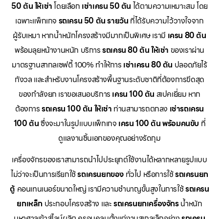
50 ตัน ให้เช่า
โดยเลือก
เช่าเครน 50 ตัน
ได้ตามความเหมาะสม โดย
เฉพาะแพ็กเกจ
รถเครน 50 ตัน รายวัน
ที่ได้รับความไว้วางใจจาก
ผู้รับเหมา หากน้ำหนักโครงสร้างมีมากเป็นพิเศษ เรามี
เครน 80 ตัน
พร้อมลุยหน้างานหนัก บริการ
รถเครน 80 ตัน ให้เช่า
ของเราผ่าน
มาตรฐานสากลเซฟตี้ 100% ทำให้การ
เช่าเครน 80 ตัน
ปลอดภัยไร้
กังวล และสำหรับงานโครงสร้างพื้นฐานระดับชาติที่ต้องการขีดสุด
ของกำลังยก เราขอเสนอบริการ
เครน 100 ตัน
สเปคเยี่ยม หาก
ต้องการ
รถเครน 100 ตัน ให้เช่า
ท่านสามารถตกลง
เช่ารถเครน
100 ตัน
ซึ่งจะมาในรูปแบบแพ็กเกจ
เครน 100 ตัน พร้อมคนขับ
ที่
ดูแลงานชิ้นเอกของคุณอย่างรัดกุม
เครื่องจักรของเราสามารถนำไปประยุกต์ใช้งานได้หลากหลายรูปแบบ
ไม่ว่าจะเป็นการเรียกใช้
รถเครนยกของ
ทั่วไป หรือการใช้
รถเครนยก
ตู้
คอนเทนเนอร์ขนาดใหญ่ เรามีความชำนาญขั้นสูงในการใช้
รถเครน
ยกเหล็ก
ประกอบโครงสร้าง และ
รถเครนยกเครื่องจักร
น้ำหนัก
มหาศาลเข้าสู่ไลน์ผลิต ครอบคลุมตั้งแต่งานสเกลเล็กอย่าง
รถเครน