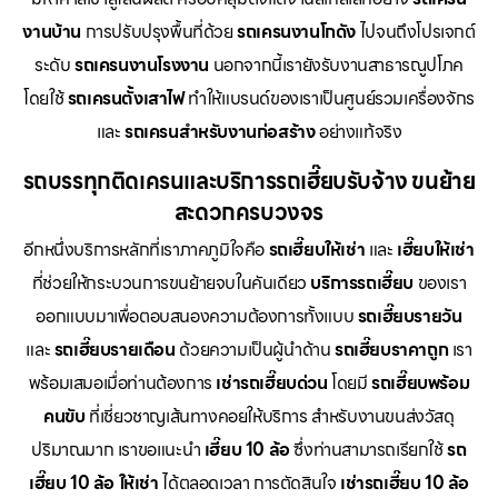
งานบ้าน
การปรับปรุงพื้นที่ด้วย
รถเครนงานโกดัง
ไปจนถึงโปรเจกต์
ระดับ
รถเครนงานโรงงาน
นอกจากนี้เรายังรับงานสาธารณูปโภค
โดยใช้
รถเครนตั้งเสาไฟ
ทำให้แบรนด์ของเราเป็นศูนย์รวมเครื่องจักร
และ
รถเครนสำหรับงานก่อสร้าง
อย่างแท้จริง
รถบรรทุกติดเครนและบริการรถเฮี๊ยบรับจ้าง ขนย้าย
สะดวกครบวงจร
อีกหนึ่งบริการหลักที่เราภาคภูมิใจคือ
รถเฮี๊ยบให้เช่า
และ
เฮี๊ยบให้เช่า
ที่ช่วยให้กระบวนการขนย้ายจบในคันเดียว
บริการรถเฮี๊ยบ
ของเรา
ออกแบบมาเพื่อตอบสนองความต้องการทั้งแบบ
รถเฮี๊ยบรายวัน
และ
รถเฮี๊ยบรายเดือน
ด้วยความเป็นผู้นำด้าน
รถเฮี๊ยบราคาถูก
เรา
พร้อมเสมอเมื่อท่านต้องการ
เช่ารถเฮี๊ยบด่วน
โดยมี
รถเฮี๊ยบพร้อม
คนขับ
ที่เชี่ยวชาญเส้นทางคอยให้บริการ สำหรับงานขนส่งวัสดุ
ปริมาณมาก เราขอแนะนำ
เฮี๊ยบ 10 ล้อ
ซึ่งท่านสามารถเรียกใช้
รถ
เฮี๊ยบ 10 ล้อ ให้เช่า
ได้ตลอดเวลา การตัดสินใจ
เช่ารถเฮี๊ยบ 10 ล้อ