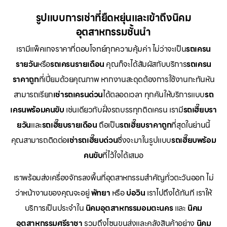
รูปแบบการเช่าที่ยืดหยุ่นและเข้าถึงนิคม
อุตสาหกรรมชั้นนำ
เรามีแพ็คเกจราคาที่ตอบโจทย์ทุกความคุ้มค่า ไม่ว่าจะเป็น
รถเครน
รายวัน
หรือ
รถเครนรายเดือน
คุณก็จะได้สัมผัสกับบริการ
รถเครน
ราคาถูก
ที่เปี่ยมด้วยคุณภาพ หากงานสะดุดต้องการใช้งานกะทันหัน
สามารถเรียก
เช่ารถเครนด่วน
ได้ตลอดเวลา ทุกคันให้บริการแบบ
รถ
เครนพร้อมคนขับ
เช่นเดียวกับฝั่งรถบรรทุกติดเครน เรามี
รถเฮี๊ยบรา
ยวัน
และ
รถเฮี๊ยบรายเดือน
ถือเป็น
รถเฮี๊ยบราคาถูก
ที่สุดในย่านนี้
คุณสามารถติดต่อ
เช่ารถเฮี๊ยบด่วน
ซึ่งจะมาในรูปแบบ
รถเฮี๊ยบพร้อม
คนขับ
ที่ไว้ใจได้เสมอ
เราพร้อมส่งเครื่องจักรลงพื้นที่อุตสาหกรรมสำคัญทั่วตะวันออก ไม่
ว่าหน้างานของคุณจะอยู่
พัทยา
หรือ
บ่อวิน
เราไปถึงได้ทันที เราให้
บริการเป็นประจำใน
นิคมอุตสาหกรรมอมตะนคร
และ
นิคม
อุตสาหกรรมศรีราชา
รวมถึงโซนขนส่งและคลังสินค้าอย่าง
นิคม