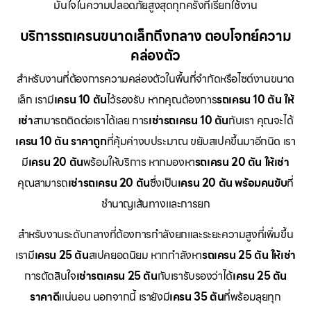
มั่นใจในความปลอดภัยสูงสุดทุกครั้งที่เรียกใช้งาน
บริการรถเครนขนาดเล็กถึงกลาง ตอบโจทย์ความ
คล่องตัว
สำหรับงานที่ต้องการความคล่องตัวในพื้นที่จำกัดหรือไซต์งานขนาด
เล็ก เรามี
เครน 10 ตัน
ไว้รองรับ หากคุณต้องการ
รถเครน 10 ตัน ให้
เช่า
สามารถติดต่อเราได้เลย การ
เช่ารถเครน 10 ตัน
กับเรา คุณจะได้
เครน 10 ตัน ราคาถูก
ที่คุ้มค่างบประมาณ ขยับสเปคขึ้นมาอีกนิด เรา
มี
เครน 20 ตัน
พร้อมให้บริการ หากมองหา
รถเครน 20 ตัน ให้เช่า
คุณสามารถ
เช่ารถเครน 20 ตัน
ซึ่งเป็น
เครน 20 ตัน พร้อมคนขับ
ที่
ชำนาญเส้นทางและการยก
สำหรับงานระดับกลางที่ต้องการกำลังยกและระยะความสูงที่เพิ่มขึ้น
เรามี
เครน 25 ตัน
สเปคยอดนิยม หากกำลังหา
รถเครน 25 ตัน ให้เช่า
การตัดสินใจ
เช่ารถเครน 25 ตัน
กับเรารับรองว่าได้
เครน 25 ตัน
ราคาดี
แน่นอน นอกจากนี้ เรายังมี
เครน 35 ตัน
ที่พร้อมลุยทุก