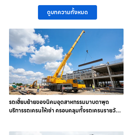
ดูบทความทั้งหมด
รถเฮี๊ยบย้ายของนิคมอุตสาหกรรมมาบตาพุด
บริการรถเครนให้เช่า ครอบคลุมทั้งรถเครนรายวัน
และรถเครนรายเดือน ตอบโจทย์ทุกไซต์งาน ให้เช่า
เครน.com