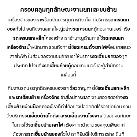
ครอบคลุมทุกลักษณะงานยกและขนย้าย
เครื่องจักรของเราพร้อมจัดการทุกภารกิจ ตั้งแต่บริการ
รถเครนยก
ของ
ทั่วไป จนถึงงานสเกลใหญ่อย่าง
รถเครนยกตู้
คอนเทนเนอร์ หรือ
รถเครนยกเหล็ก
โครงสร้าง เราชำนาญด้านการใช้
รถเครนยก
เครื่องจักร
น้ำหนักมาก รวมถึงการใช้
รถเครนตั้งเสาไฟ
เพื่อขยายแนว
สายไฟฟ้า ในส่วนของงานขนย้าย เราให้บริการ
รถเฮี๊ยบยกของ
ทุก
ประเภท ไปจนถึง
รถเฮี๊ยบย้ายตู้
คอนเทนเนอร์และตู้สำนักงาน
เคลื่อนที่
ทีมงานรถบรรทุกติดเครนของเราเชี่ยวชาญการใช้
รถเฮี๊ยบยกเหล็ก
และ
รถเฮี๊ยบย้ายเครื่องจักร
เข้าสู่ไลน์การผลิต งานยอดฮิตอย่าง
รถ
เฮี๊ยบย้ายบ้านน็อคดาวน์
เราก็ทำได้อย่างปลอดภัยไร้รอยขีดข่วน รวม
ถึงบริการ
รถเฮี๊ยบย้ายโกดัง
และ
รถเฮี๊ยบงานโรงงาน
ตลอดจนทักษะ
ในการใช้
รถเฮี๊ยบย้ายเสาไฟ
หรือหากหน้างานของคุณเพียงแค่
ต้องการ
รถเฮี๊ยบย้ายของ
ทั่วไป เราก็ยินดีให้บริการอย่างเต็มที่