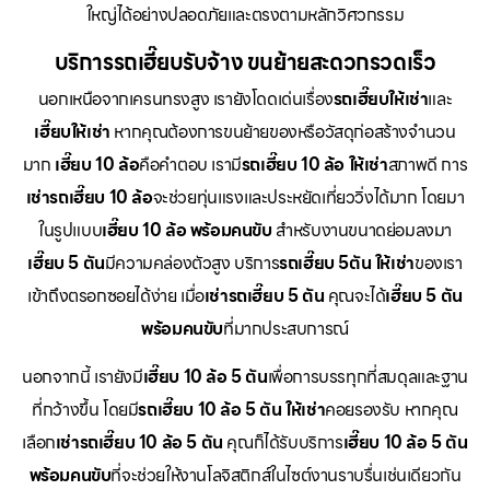
ใหญ่ได้อย่างปลอดภัยและตรงตามหลักวิศวกรรม
บริการรถเฮี๊ยบรับจ้าง ขนย้ายสะดวกรวดเร็ว
นอกเหนือจากเครนทรงสูง เรายังโดดเด่นเรื่อง
รถเฮี๊ยบให้เช่า
และ
เฮี๊ยบให้เช่า
หากคุณต้องการขนย้ายของหรือวัสดุก่อสร้างจำนวน
มาก
เฮี๊ยบ 10 ล้อ
คือคำตอบ เรามี
รถเฮี๊ยบ 10 ล้อ ให้เช่า
สภาพดี การ
เช่ารถเฮี๊ยบ 10 ล้อ
จะช่วยทุ่นแรงและประหยัดเที่ยววิ่งได้มาก โดยมา
ในรูปแบบ
เฮี๊ยบ 10 ล้อ พร้อมคนขับ
สำหรับงานขนาดย่อมลงมา
เฮี๊ยบ 5 ตัน
มีความคล่องตัวสูง บริการ
รถเฮี๊ยบ 5ตัน ให้เช่า
ของเรา
เข้าถึงตรอกซอยได้ง่าย เมื่อ
เช่ารถเฮี๊ยบ 5 ตัน
คุณจะได้
เฮี๊ยบ 5 ตัน
พร้อมคนขับ
ที่มากประสบการณ์
นอกจากนี้ เรายังมี
เฮี๊ยบ 10 ล้อ 5 ตัน
เพื่อการบรรทุกที่สมดุลและฐาน
ที่กว้างขึ้น โดยมี
รถเฮี๊ยบ 10 ล้อ 5 ตัน ให้เช่า
คอยรองรับ หากคุณ
เลือก
เช่ารถเฮี๊ยบ 10 ล้อ 5 ตัน
คุณก็ได้รับบริการ
เฮี๊ยบ 10 ล้อ 5 ตัน
พร้อมคนขับ
ที่จะช่วยให้งานโลจิสติกส์ในไซต์งานราบรื่นเช่นเดียวกัน