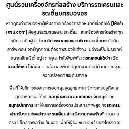
ศูนย์รวมเครื่องจักรก่อสร้าง บริการรถเครนและ
รถเฮี๊ยบครบวงจร
หากคุณกำลังมองหาผู้ให้บริการเครื่องจักรกลหนักที่เชื่อถือได้
[ให้เช่า
เครน.com]
คือศูนย์รวมรถเครน รถเฮี๊ยบ และเครื่องจักรก่อสร้างทุก
ชนิด เราคือผู้นำด้าน
บริการรถเครน
และ
บริการรถเฮี๊ยบ
ระดับมือ
อาชีพ ตอบโจทย์ทุกความต้องการของไซต์งาน ไม่ว่าจะเป็นโปรเจกต์
ขนาดเล็กหรือใหญ่ หากคุณกำลังพิมพ์ค้นหา
รถเครนให้เช่า
หรือ
เครนให้เช่า
ใกล้ฉัน
เราพร้อมลงพื้นที่ปฏิบัติงานทันทีด้วยมาตรฐาน
ความปลอดภัยระดับสากล
พื้นที่ให้บริการของเราครอบคลุมจุดยุทธศาสตร์ทางเศรษฐกิจและ
อุตสาหกรรม ได้แก่
ชลบุรี
ระยอง
ฉะเชิงเทรา
จันทบุรี
และ
สมุทรปราการ
เราให้บริการเครื่องจักรประสิทธิภาพสูง ทั้ง
รถเครน
สำหรับงานก่อสร้าง
และ
รถเฮี๊ยบสำหรับงานก่อสร้าง
ที่ผ่านการ
ตรวจเช็คสภาพอย่างเข้มงวด เพื่อให้ผู้รับเหมาและเจ้าของโครงการ