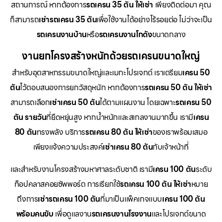
สถานการณ์ หากต้องการ
รถเครน 35 ตัน ให้เช่า
เพียงติดต่อมา คุณ
ก็สามารถ
เช่ารถเครน 35 ตัน
เพื่อใช้งานได้อย่างไร้รอยต่อ ไม่ว่าจะเป็น
รถเครนงานบ้าน
หรือ
รถเครนงานโกดัง
ขนาดกลาง
งานยกโครงสร้างหนักด้วยรถเครนขนาดใหญ่
สำหรับอุตสาหกรรมขนาดใหญ่และเมกะโปรเจกต์ เราเตรียม
เครน 50
ตัน
ไว้ตอบสนองการยกวัสดุหนัก หากต้องการ
รถเครน 50 ตัน ให้เช่า
สามารถเลือก
เช่าเครน 50 ตัน
ได้ตามแผนงาน โดยเฉพาะ
รถเครน 50
ตัน รายวัน
ที่ยืดหยุ่นสูง หากน้ำหนักและสเกลงานมากขึ้น เรามี
เครน
80 ตัน
ทรงพลัง บริการ
รถเครน 80 ตัน ให้เช่า
ของเราพร้อมเสมอ
เพียงแจ้งความประสงค์
เช่าเครน 80 ตัน
กับเจ้าหน้าที่
และสำหรับงานโครงสร้างมหาศาลระดับชาติ เรามี
เครน 100 ตัน
ระดับ
ท็อปคลาสคอยซัพพอร์ต การเรียกใช้
รถเครน 100 ตัน ให้เช่า
หมาย
ถึงการ
เช่ารถเครน 100 ตัน
ที่มาเป็นแพ็คเกจแบบ
เครน 100 ตัน
พร้อมคนขับ
เพื่อดูแลงาน
รถเครนงานโรงงาน
และโปรเจกต์ขนาด