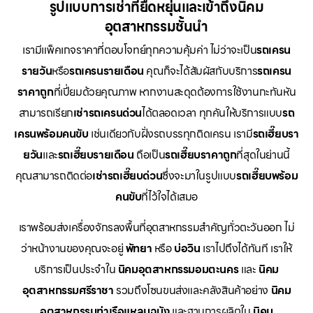
รูปแบบการเช่าที่ยืดหยุ่นและเข้าถึงนิคม
อุตสาหกรรมชั้นนำ
เรามีแพ็คเกจราคาที่ตอบโจทย์ทุกความคุ้มค่า ไม่ว่าจะเป็น
รถเครน
รายวัน
หรือ
รถเครนรายเดือน
คุณก็จะได้สัมผัสกับบริการ
รถเครน
ราคาถูก
ที่เปี่ยมด้วยคุณภาพ หากงานสะดุดต้องการใช้งานกะทันหัน
สามารถเรียก
เช่ารถเครนด่วน
ได้ตลอดเวลา ทุกคันให้บริการแบบ
รถ
เครนพร้อมคนขับ
เช่นเดียวกับฝั่งรถบรรทุกติดเครน เรามี
รถเฮี๊ยบรา
ยวัน
และ
รถเฮี๊ยบรายเดือน
ถือเป็น
รถเฮี๊ยบราคาถูก
ที่สุดในย่านนี้
คุณสามารถติดต่อ
เช่ารถเฮี๊ยบด่วน
ซึ่งจะมาในรูปแบบ
รถเฮี๊ยบพร้อม
คนขับ
ที่ไว้ใจได้เสมอ
เราพร้อมส่งเครื่องจักรลงพื้นที่อุตสาหกรรมสำคัญทั่วตะวันออก ไม่
ว่าหน้างานของคุณจะอยู่
พัทยา
หรือ
บ่อวิน
เราไปถึงได้ทันที เราให้
บริการเป็นประจำใน
นิคมอุตสาหกรรมอมตะนคร
และ
นิคม
อุตสาหกรรมศรีราชา
รวมถึงโซนขนส่งและคลังสินค้าอย่าง
นิคม
อุตสาหกรรมท่าเรือแหลมฉบัง
และฐานการผลิตใน
นิคม