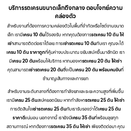
บริการรถเครนขนาดเล็กถึงกลาง ตอบโจทย์ความ
คล่องตัว
สำหรับงานที่ต้องการความคล่องตัวในพื้นที่จำกัดหรือไซต์งานขนาด
เล็ก เรามี
เครน 10 ตัน
ไว้รองรับ หากคุณต้องการ
รถเครน 10 ตัน ให้
เช่า
สามารถติดต่อเราได้เลย การ
เช่ารถเครน 10 ตัน
กับเรา คุณจะได้
เครน 10 ตัน ราคาถูก
ที่คุ้มค่างบประมาณ ขยับสเปคขึ้นมาอีกนิด เรา
มี
เครน 20 ตัน
พร้อมให้บริการ หากมองหา
รถเครน 20 ตัน ให้เช่า
คุณสามารถ
เช่ารถเครน 20 ตัน
ซึ่งเป็น
เครน 20 ตัน พร้อมคนขับ
ที่
ชำนาญเส้นทางและการยก
สำหรับงานระดับกลางที่ต้องการกำลังยกและระยะความสูงที่เพิ่มขึ้น
เรามี
เครน 25 ตัน
สเปคยอดนิยม หากกำลังหา
รถเครน 25 ตัน ให้เช่า
การตัดสินใจ
เช่ารถเครน 25 ตัน
กับเรารับรองว่าได้
เครน 25 ตัน
ราคาดี
แน่นอน นอกจากนี้ เรายังมี
เครน 35 ตัน
ที่พร้อมลุยทุก
สถานการณ์ หากต้องการ
รถเครน 35 ตัน ให้เช่า
เพียงติดต่อมา คุณ