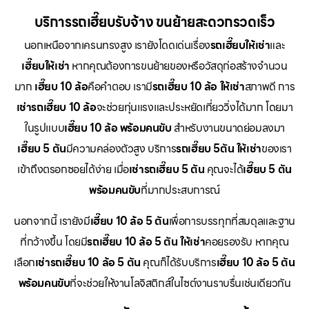
บริการรถเฮี๊ยบรับจ้าง ขนย้ายสะดวกรวดเร็ว
นอกเหนือจากเครนทรงสูง เรายังโดดเด่นเรื่อง
รถเฮี๊ยบให้เช่า
และ
เฮี๊ยบให้เช่า
หากคุณต้องการขนย้ายของหรือวัสดุก่อสร้างจำนวน
มาก
เฮี๊ยบ 10 ล้อ
คือคำตอบ เรามี
รถเฮี๊ยบ 10 ล้อ ให้เช่า
สภาพดี การ
เช่ารถเฮี๊ยบ 10 ล้อ
จะช่วยทุ่นแรงและประหยัดเที่ยววิ่งได้มาก โดยมา
ในรูปแบบ
เฮี๊ยบ 10 ล้อ พร้อมคนขับ
สำหรับงานขนาดย่อมลงมา
เฮี๊ยบ 5 ตัน
มีความคล่องตัวสูง บริการ
รถเฮี๊ยบ 5ตัน ให้เช่า
ของเรา
เข้าถึงตรอกซอยได้ง่าย เมื่อ
เช่ารถเฮี๊ยบ 5 ตัน
คุณจะได้
เฮี๊ยบ 5 ตัน
พร้อมคนขับ
ที่มากประสบการณ์
นอกจากนี้ เรายังมี
เฮี๊ยบ 10 ล้อ 5 ตัน
เพื่อการบรรทุกที่สมดุลและฐาน
ที่กว้างขึ้น โดยมี
รถเฮี๊ยบ 10 ล้อ 5 ตัน ให้เช่า
คอยรองรับ หากคุณ
เลือก
เช่ารถเฮี๊ยบ 10 ล้อ 5 ตัน
คุณก็ได้รับบริการ
เฮี๊ยบ 10 ล้อ 5 ตัน
พร้อมคนขับ
ที่จะช่วยให้งานโลจิสติกส์ในไซต์งานราบรื่นเช่นเดียวกัน