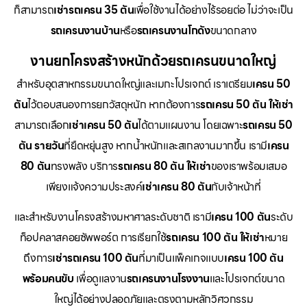
ก็สามารถ
เช่ารถเครน 35 ตัน
เพื่อใช้งานได้อย่างไร้รอยต่อ ไม่ว่าจะเป็น
รถเครนงานบ้าน
หรือ
รถเครนงานโกดัง
ขนาดกลาง
งานยกโครงสร้างหนักด้วยรถเครนขนาดใหญ่
สำหรับอุตสาหกรรมขนาดใหญ่และเมกะโปรเจกต์ เราเตรียม
เครน 50
ตัน
ไว้ตอบสนองการยกวัสดุหนัก หากต้องการ
รถเครน 50 ตัน ให้เช่า
สามารถเลือก
เช่าเครน 50 ตัน
ได้ตามแผนงาน โดยเฉพาะ
รถเครน 50
ตัน รายวัน
ที่ยืดหยุ่นสูง หากน้ำหนักและสเกลงานมากขึ้น เรามี
เครน
80 ตัน
ทรงพลัง บริการ
รถเครน 80 ตัน ให้เช่า
ของเราพร้อมเสมอ
เพียงแจ้งความประสงค์
เช่าเครน 80 ตัน
กับเจ้าหน้าที่
และสำหรับงานโครงสร้างมหาศาลระดับชาติ เรามี
เครน 100 ตัน
ระดับ
ท็อปคลาสคอยซัพพอร์ต การเรียกใช้
รถเครน 100 ตัน ให้เช่า
หมาย
ถึงการ
เช่ารถเครน 100 ตัน
ที่มาเป็นแพ็คเกจแบบ
เครน 100 ตัน
พร้อมคนขับ
เพื่อดูแลงาน
รถเครนงานโรงงาน
และโปรเจกต์ขนาด
ใหญ่ได้อย่างปลอดภัยและตรงตามหลักวิศวกรรม