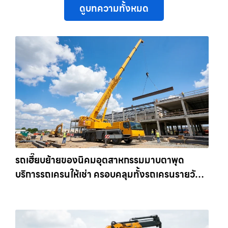
ดูบทความทั้งหมด
รถเฮี๊ยบย้ายของนิคมอุตสาหกรรมมาบตาพุด
บริการรถเครนให้เช่า ครอบคลุมทั้งรถเครนรายวัน
และรถเครนรายเดือน ตอบโจทย์ทุกไซต์งาน ให้เช่า
เครน.com