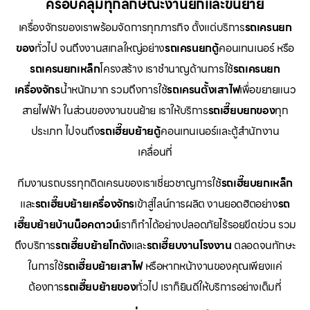
ครอบคลุมทุกลักษณะงานยกและขนย้าย
เครื่องจักรของเราพร้อมจัดการทุกภารกิจ ตั้งแต่บริการ
รถเครนยก
ของ
ทั่วไป จนถึงงานสเกลใหญ่อย่าง
รถเครนยกตู้
คอนเทนเนอร์ หรือ
รถเครนยกเหล็ก
โครงสร้าง เราชำนาญด้านการใช้
รถเครนยก
เครื่องจักร
น้ำหนักมาก รวมถึงการใช้
รถเครนตั้งเสาไฟ
เพื่อขยายแนว
สายไฟฟ้า ในส่วนของงานขนย้าย เราให้บริการ
รถเฮี๊ยบยกของ
ทุก
ประเภท ไปจนถึง
รถเฮี๊ยบย้ายตู้
คอนเทนเนอร์และตู้สำนักงาน
เคลื่อนที่
ทีมงานรถบรรทุกติดเครนของเราเชี่ยวชาญการใช้
รถเฮี๊ยบยกเหล็ก
และ
รถเฮี๊ยบย้ายเครื่องจักร
เข้าสู่ไลน์การผลิต งานยอดฮิตอย่าง
รถ
เฮี๊ยบย้ายบ้านน็อคดาวน์
เราก็ทำได้อย่างปลอดภัยไร้รอยขีดข่วน รวม
ถึงบริการ
รถเฮี๊ยบย้ายโกดัง
และ
รถเฮี๊ยบงานโรงงาน
ตลอดจนทักษะ
ในการใช้
รถเฮี๊ยบย้ายเสาไฟ
หรือหากหน้างานของคุณเพียงแค่
ต้องการ
รถเฮี๊ยบย้ายของ
ทั่วไป เราก็ยินดีให้บริการอย่างเต็มที่