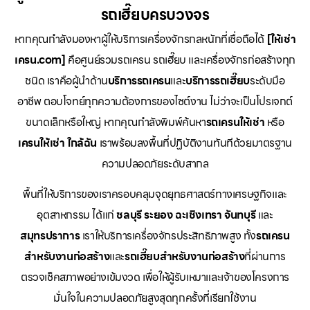
รถเฮี๊ยบครบวงจร
หากคุณกำลังมองหาผู้ให้บริการเครื่องจักรกลหนักที่เชื่อถือได้
[ให้เช่า
เครน.com]
คือศูนย์รวมรถเครน รถเฮี๊ยบ และเครื่องจักรก่อสร้างทุก
ชนิด เราคือผู้นำด้าน
บริการรถเครน
และ
บริการรถเฮี๊ยบ
ระดับมือ
อาชีพ ตอบโจทย์ทุกความต้องการของไซต์งาน ไม่ว่าจะเป็นโปรเจกต์
ขนาดเล็กหรือใหญ่ หากคุณกำลังพิมพ์ค้นหา
รถเครนให้เช่า
หรือ
เครนให้เช่า
ใกล้ฉัน
เราพร้อมลงพื้นที่ปฏิบัติงานทันทีด้วยมาตรฐาน
ความปลอดภัยระดับสากล
พื้นที่ให้บริการของเราครอบคลุมจุดยุทธศาสตร์ทางเศรษฐกิจและ
อุตสาหกรรม ได้แก่
ชลบุรี
ระยอง
ฉะเชิงเทรา
จันทบุรี
และ
สมุทรปราการ
เราให้บริการเครื่องจักรประสิทธิภาพสูง ทั้ง
รถเครน
สำหรับงานก่อสร้าง
และ
รถเฮี๊ยบสำหรับงานก่อสร้าง
ที่ผ่านการ
ตรวจเช็คสภาพอย่างเข้มงวด เพื่อให้ผู้รับเหมาและเจ้าของโครงการ
มั่นใจในความปลอดภัยสูงสุดทุกครั้งที่เรียกใช้งาน