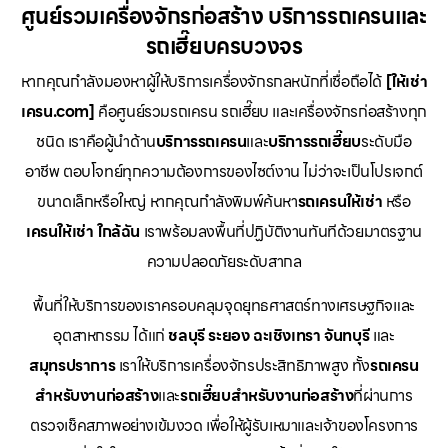
ศูนย์รวมเครื่องจักรก่อสร้าง บริการรถเครนและ
รถเฮี๊ยบครบวงจร
หากคุณกำลังมองหาผู้ให้บริการเครื่องจักรกลหนักที่เชื่อถือได้
[ให้เช่า
เครน.com]
คือศูนย์รวมรถเครน รถเฮี๊ยบ และเครื่องจักรก่อสร้างทุก
ชนิด เราคือผู้นำด้าน
บริการรถเครน
และ
บริการรถเฮี๊ยบ
ระดับมือ
อาชีพ ตอบโจทย์ทุกความต้องการของไซต์งาน ไม่ว่าจะเป็นโปรเจกต์
ขนาดเล็กหรือใหญ่ หากคุณกำลังพิมพ์ค้นหา
รถเครนให้เช่า
หรือ
เครนให้เช่า
ใกล้ฉัน
เราพร้อมลงพื้นที่ปฏิบัติงานทันทีด้วยมาตรฐาน
ความปลอดภัยระดับสากล
พื้นที่ให้บริการของเราครอบคลุมจุดยุทธศาสตร์ทางเศรษฐกิจและ
อุตสาหกรรม ได้แก่
ชลบุรี
ระยอง
ฉะเชิงเทรา
จันทบุรี
และ
สมุทรปราการ
เราให้บริการเครื่องจักรประสิทธิภาพสูง ทั้ง
รถเครน
สำหรับงานก่อสร้าง
และ
รถเฮี๊ยบสำหรับงานก่อสร้าง
ที่ผ่านการ
ตรวจเช็คสภาพอย่างเข้มงวด เพื่อให้ผู้รับเหมาและเจ้าของโครงการ