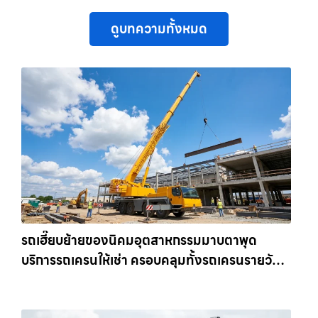
ดูบทความทั้งหมด
รถเฮี๊ยบย้ายของนิคมอุตสาหกรรมมาบตาพุด
บริการรถเครนให้เช่า ครอบคลุมทั้งรถเครนรายวัน
และรถเครนรายเดือน ตอบโจทย์ทุกไซต์งาน ให้เช่า
เครน.com