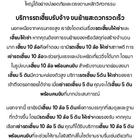
ใหญ่ได้อย่างปลอดภัยและตรงตามหลักวิศวกรรม
บริการรถเฮี๊ยบรับจ้าง ขนย้ายสะดวกรวดเร็ว
นอกเหนือจากเครนทรงสูง เรายังโดดเด่นเรื่อง
รถเฮี๊ยบให้เช่า
และ
เฮี๊ยบให้เช่า
หากคุณต้องการขนย้ายของหรือวัสดุก่อสร้างจำนวน
มาก
เฮี๊ยบ 10 ล้อ
คือคำตอบ เรามี
รถเฮี๊ยบ 10 ล้อ ให้เช่า
สภาพดี การ
เช่ารถเฮี๊ยบ 10 ล้อ
จะช่วยทุ่นแรงและประหยัดเที่ยววิ่งได้มาก โดยมา
ในรูปแบบ
เฮี๊ยบ 10 ล้อ พร้อมคนขับ
สำหรับงานขนาดย่อมลงมา
เฮี๊ยบ 5 ตัน
มีความคล่องตัวสูง บริการ
รถเฮี๊ยบ 5ตัน ให้เช่า
ของเรา
เข้าถึงตรอกซอยได้ง่าย เมื่อ
เช่ารถเฮี๊ยบ 5 ตัน
คุณจะได้
เฮี๊ยบ 5 ตัน
พร้อมคนขับ
ที่มากประสบการณ์
นอกจากนี้ เรายังมี
เฮี๊ยบ 10 ล้อ 5 ตัน
เพื่อการบรรทุกที่สมดุลและฐาน
ที่กว้างขึ้น โดยมี
รถเฮี๊ยบ 10 ล้อ 5 ตัน ให้เช่า
คอยรองรับ หากคุณ
เลือก
เช่ารถเฮี๊ยบ 10 ล้อ 5 ตัน
คุณก็ได้รับบริการ
เฮี๊ยบ 10 ล้อ 5 ตัน
พร้อมคนขับ
ที่จะช่วยให้งานโลจิสติกส์ในไซต์งานราบรื่นเช่นเดียวกัน