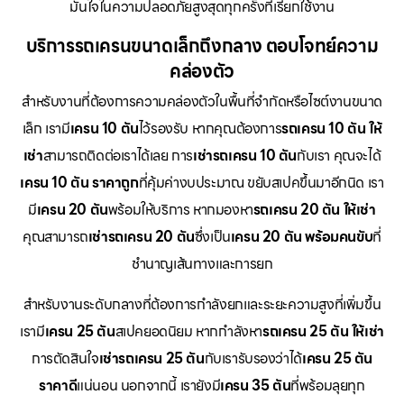
มั่นใจในความปลอดภัยสูงสุดทุกครั้งที่เรียกใช้งาน
บริการรถเครนขนาดเล็กถึงกลาง ตอบโจทย์ความ
คล่องตัว
สำหรับงานที่ต้องการความคล่องตัวในพื้นที่จำกัดหรือไซต์งานขนาด
เล็ก เรามี
เครน 10 ตัน
ไว้รองรับ หากคุณต้องการ
รถเครน 10 ตัน ให้
เช่า
สามารถติดต่อเราได้เลย การ
เช่ารถเครน 10 ตัน
กับเรา คุณจะได้
เครน 10 ตัน ราคาถูก
ที่คุ้มค่างบประมาณ ขยับสเปคขึ้นมาอีกนิด เรา
มี
เครน 20 ตัน
พร้อมให้บริการ หากมองหา
รถเครน 20 ตัน ให้เช่า
คุณสามารถ
เช่ารถเครน 20 ตัน
ซึ่งเป็น
เครน 20 ตัน พร้อมคนขับ
ที่
ชำนาญเส้นทางและการยก
สำหรับงานระดับกลางที่ต้องการกำลังยกและระยะความสูงที่เพิ่มขึ้น
เรามี
เครน 25 ตัน
สเปคยอดนิยม หากกำลังหา
รถเครน 25 ตัน ให้เช่า
การตัดสินใจ
เช่ารถเครน 25 ตัน
กับเรารับรองว่าได้
เครน 25 ตัน
ราคาดี
แน่นอน นอกจากนี้ เรายังมี
เครน 35 ตัน
ที่พร้อมลุยทุก