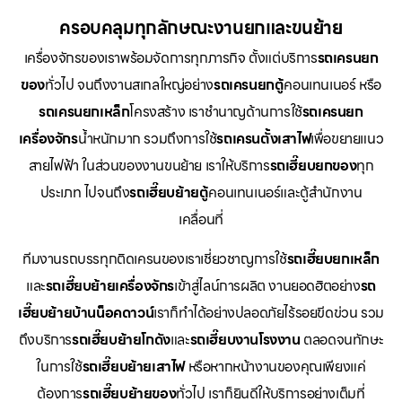
ครอบคลุมทุกลักษณะงานยกและขนย้าย
เครื่องจักรของเราพร้อมจัดการทุกภารกิจ ตั้งแต่บริการ
รถเครนยก
ของ
ทั่วไป จนถึงงานสเกลใหญ่อย่าง
รถเครนยกตู้
คอนเทนเนอร์ หรือ
รถเครนยกเหล็ก
โครงสร้าง เราชำนาญด้านการใช้
รถเครนยก
เครื่องจักร
น้ำหนักมาก รวมถึงการใช้
รถเครนตั้งเสาไฟ
เพื่อขยายแนว
สายไฟฟ้า ในส่วนของงานขนย้าย เราให้บริการ
รถเฮี๊ยบยกของ
ทุก
ประเภท ไปจนถึง
รถเฮี๊ยบย้ายตู้
คอนเทนเนอร์และตู้สำนักงาน
เคลื่อนที่
ทีมงานรถบรรทุกติดเครนของเราเชี่ยวชาญการใช้
รถเฮี๊ยบยกเหล็ก
และ
รถเฮี๊ยบย้ายเครื่องจักร
เข้าสู่ไลน์การผลิต งานยอดฮิตอย่าง
รถ
เฮี๊ยบย้ายบ้านน็อคดาวน์
เราก็ทำได้อย่างปลอดภัยไร้รอยขีดข่วน รวม
ถึงบริการ
รถเฮี๊ยบย้ายโกดัง
และ
รถเฮี๊ยบงานโรงงาน
ตลอดจนทักษะ
ในการใช้
รถเฮี๊ยบย้ายเสาไฟ
หรือหากหน้างานของคุณเพียงแค่
ต้องการ
รถเฮี๊ยบย้ายของ
ทั่วไป เราก็ยินดีให้บริการอย่างเต็มที่