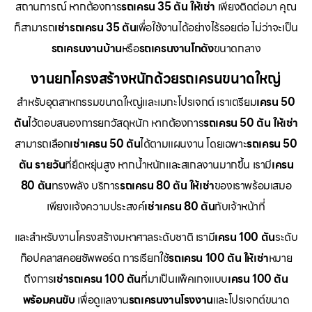
สถานการณ์ หากต้องการ
รถเครน 35 ตัน ให้เช่า
เพียงติดต่อมา คุณ
ก็สามารถ
เช่ารถเครน 35 ตัน
เพื่อใช้งานได้อย่างไร้รอยต่อ ไม่ว่าจะเป็น
รถเครนงานบ้าน
หรือ
รถเครนงานโกดัง
ขนาดกลาง
งานยกโครงสร้างหนักด้วยรถเครนขนาดใหญ่
สำหรับอุตสาหกรรมขนาดใหญ่และเมกะโปรเจกต์ เราเตรียม
เครน 50
ตัน
ไว้ตอบสนองการยกวัสดุหนัก หากต้องการ
รถเครน 50 ตัน ให้เช่า
สามารถเลือก
เช่าเครน 50 ตัน
ได้ตามแผนงาน โดยเฉพาะ
รถเครน 50
ตัน รายวัน
ที่ยืดหยุ่นสูง หากน้ำหนักและสเกลงานมากขึ้น เรามี
เครน
80 ตัน
ทรงพลัง บริการ
รถเครน 80 ตัน ให้เช่า
ของเราพร้อมเสมอ
เพียงแจ้งความประสงค์
เช่าเครน 80 ตัน
กับเจ้าหน้าที่
และสำหรับงานโครงสร้างมหาศาลระดับชาติ เรามี
เครน 100 ตัน
ระดับ
ท็อปคลาสคอยซัพพอร์ต การเรียกใช้
รถเครน 100 ตัน ให้เช่า
หมาย
ถึงการ
เช่ารถเครน 100 ตัน
ที่มาเป็นแพ็คเกจแบบ
เครน 100 ตัน
พร้อมคนขับ
เพื่อดูแลงาน
รถเครนงานโรงงาน
และโปรเจกต์ขนาด