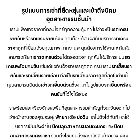
รูปแบบการเช่าที่ยืดหยุ่นและเข้าถึงนิคม
อุตสาหกรรมชั้นนำ
เรามีแพ็คเกจราคาที่ตอบโจทย์ทุกความคุ้มค่า ไม่ว่าจะเป็น
รถเครน
รายวัน
หรือ
รถเครนรายเดือน
คุณก็จะได้สัมผัสกับบริการ
รถเครน
ราคาถูก
ที่เปี่ยมด้วยคุณภาพ หากงานสะดุดต้องการใช้งานกะทันหัน
สามารถเรียก
เช่ารถเครนด่วน
ได้ตลอดเวลา ทุกคันให้บริการแบบ
รถ
เครนพร้อมคนขับ
เช่นเดียวกับฝั่งรถบรรทุกติดเครน เรามี
รถเฮี๊ยบรา
ยวัน
และ
รถเฮี๊ยบรายเดือน
ถือเป็น
รถเฮี๊ยบราคาถูก
ที่สุดในย่านนี้
คุณสามารถติดต่อ
เช่ารถเฮี๊ยบด่วน
ซึ่งจะมาในรูปแบบ
รถเฮี๊ยบพร้อม
คนขับ
ที่ไว้ใจได้เสมอ
เราพร้อมส่งเครื่องจักรลงพื้นที่อุตสาหกรรมสำคัญทั่วตะวันออก ไม่
ว่าหน้างานของคุณจะอยู่
พัทยา
หรือ
บ่อวิน
เราไปถึงได้ทันที เราให้
บริการเป็นประจำใน
นิคมอุตสาหกรรมอมตะนคร
และ
นิคม
อุตสาหกรรมศรีราชา
รวมถึงโซนขนส่งและคลังสินค้าอย่าง
นิคม