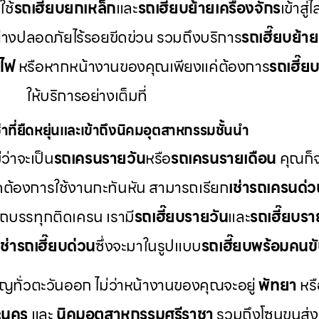
ช้
รถเฮี๊ยบยกเหล็ก
และ
รถเฮี๊ยบย้ายเครื่องจักร
เข้าสู
ย่างปลอดภัยไร้รอยขีดข่วน รวมถึงบริการ
รถเฮี๊ยบย้า
าไฟ
หรือหากหน้างานของคุณเพียงแค่ต้องการ
รถเฮี๊ย
ให้บริการอย่างเต็มที่
าที่ยืดหยุ่นและเข้าถึงนิคมอุตสาหกรรมชั้นนำ
ว่าจะเป็น
รถเครนรายวัน
หรือ
รถเครนรายเดือน
คุณก็จ
ดต้องการใช้งานกะทันหัน สามารถเรียก
เช่ารถเครนด่ว
รถบรรทุกติดเครน เรามี
รถเฮี๊ยบรายวัน
และ
รถเฮี๊ยบรา
เช่ารถเฮี๊ยบด่วน
ซึ่งจะมาในรูปแบบ
รถเฮี๊ยบพร้อมคนข
ัญทั่วตะวันออก ไม่ว่าหน้างานของคุณจะอยู่
พัทยา
หร
ะนคร
และ
นิคมอุตสาหกรรมศรีราชา
รวมถึงโซนขนส่งแ