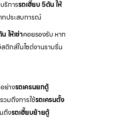
 บริการ
รถเฮี๊ยบ 5ตัน ให้
มากประสบการณ์
ัน ให้เช่า
คอยรองรับ หาก
จิสติกส์ในไซต์งานราบรื่น
่อย่าง
รถเครนยกตู้
รวมถึงการใช้
รถเครนตั้ง
นถึง
รถเฮี๊ยบย้ายตู้