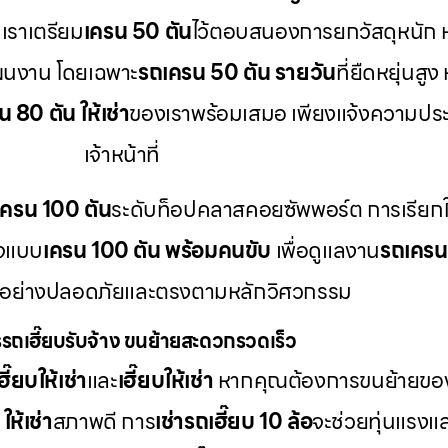
เราเตรียม
เครน 50 ตัน
ไว้ตอบสนองการยกวัสดุหนัก 
ผนงาน โดยเฉพาะ
รถเครน 50 ตัน รายวัน
ที่ยืดหยุ่นส
 80 ตัน ให้เช่า
ของเราพร้อมเสมอ เพียงแจ้งความประ
เจ้าหน้าที่
เครน 100 ตัน
ระดับท็อปคลาสคอยซัพพอร์ต การเรียกใ
กจแบบ
เครน 100 ตัน พร้อมคนขับ
เพื่อดูแลงาน
รถเคร
้อย่างปลอดภัยและตรงตามหลักวิศวกรรม
รถเฮี๊ยบรับจ้าง ขนย้ายสะดวกรวดเร็ว
ี๊ยบให้เช่า
และ
เฮี๊ยบให้เช่า
หากคุณต้องการขนย้ายของห
ให้เช่า
สภาพดี การ
เช่ารถเฮี๊ยบ 10 ล้อ
จะช่วยทุ่นแรงแล