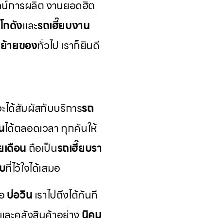
่ไลน์การผลิต งานยอดฮิต
ยโกดัง
และ
รถเฮี๊ยบงาน
บย้ายของ
ทั่วไป เราก็ยินดี
ะได้สัมผัสกับบริการ
รถ
น
ได้ตลอดเวลา ทุกคันให้
ยเดือน
ถือเป็น
รถเฮี๊ยบรา
ับ
ที่ไว้ใจได้เสมอ
ือ
บ่อวิน
เราไปถึงได้ทันที
ละคลังสินค้าอย่าง
นิคม