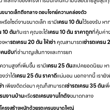
เหมาและเจ้าของโครงการมั่นใจในความปลอดภัยสูงสุดทุกค
นขนาดเล็กถึงกลาง ตอบโจทย์ความคล่องตัว
ดหรือไซต์งานขนาดเล็ก เรามี
เครน 10 ตัน
ไว้รองรับ ห
น 10 ตัน
กับเรา คุณจะได้
เครน 10 ตัน ราคาถูก
ที่คุ้มค
มองหา
รถเครน 20 ตัน ให้เช่า
คุณสามารถ
เช่ารถเครน 
มคนขับ
ที่ชำนาญเส้นทางและการยก
สูงที่เพิ่มขึ้น เรามี
เครน 25 ตัน
สเปคยอดนิยม หา
องว่าได้
เครน 25 ตัน ราคาดี
แน่นอน นอกจากนี้ เรายังม
่า
เพียงติดต่อมา คุณก็สามารถ
เช่ารถเครน 35 ตัน
เพ
รนงานบ้าน
หรือ
รถเครนงานโกดัง
ขนาดกลาง
โครงสร้างหนักด้วยรถเครนขนาดใหญ่