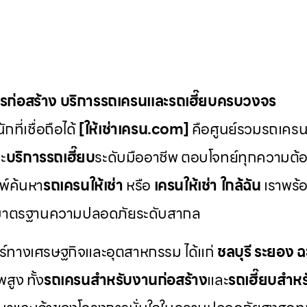
ักรก่อสร้าง บริการรถเครนและรถเฮี๊ยบครบวงจร
ที่เชื่อถือได้
[ให้เช่าเครน.com]
คือศูนย์รวมรถเครน ร
ะ
บริการรถเฮี๊ยบ
ระดับมืออาชีพ ตอบโจทย์ทุกความต้อ
พ์ค้นหา
รถเครนให้เช่า
หรือ
เครนให้เช่า
ใกล้ฉัน
เราพร้อ
มาตรฐานความปลอดภัยระดับสากล
ตร์ทางเศรษฐกิจและอุตสาหกรรม ได้แก่
ชลบุรี
ระยอง
ฉ
สูง ทั้ง
รถเครนสำหรับงานก่อสร้าง
และ
รถเฮี๊ยบสำห