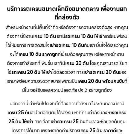
บริการรถเครนขนาดเล็กถึงขนาดกลาง เพื่องานยก
ที่คล่องตัว
สำหรับหน้างานที่มีพื้นที่จำกัดหรือต้องการความคล่องตัวสูง หากคุณ
ต้องการใช้งาน
เครน 10 ตัน
เรามี
รถเครน 10 ตัน ให้เช่า
เตรียมพร้อม
ไว้ให้บริการ การตัดสินใจ
เช่ารถเครน 10 ตัน
กับเรา มั่นใจได้เลยว่าคุณ
จะได้
เครน 10 ตัน ราคาถูก
ที่เปี่ยมด้วยคุณภาพ หรือหากหน้างาน
ต้องการกำลังยกที่เพิ่มขึ้น เราก็มี
เครน 20 ตัน
โดยคุณสามารถเรียก
ใช้
รถเครน 20 ตัน ให้เช่า
ได้ตลอดเวลา การ
เช่ารถเครน 20 ตัน
ของ
เรามาพร้อมความสะดวกสบายเพราะเป็น
เครน 20 ตัน พร้อมคนขับ
ที่
มีใบเซอร์รับรองความปลอดภัย ปจ.2 อย่างถูกต้อง
นอกจากนี้ สำหรับโปรเจกต์ที่ต้องการกำลังยกในระดับกลาง เรามี
เครน 25 ตัน
สเปคยอดนิยมไว้รองรับ หากท่านกำลังมองหา
รถเครน
25 ตัน ให้เช่า
การเลือก
เช่ารถเครน 25 ตัน
กับเราจะช่วยลดต้นทุน
โครงการได้มาก เพราะเราคิดค่าบริการ
เครน 25 ตัน ราคาดี
และ