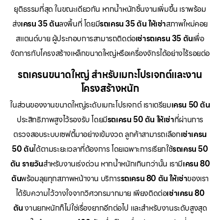
ยุติธรรมที่สุด ในขณะเดียวกัน หากน้ำหนักชิ้นงานเพิ่มขึ้น เราพร้อม
ส่ง
เครน 35 ตัน
ลงพื้นที่ โดยมี
รถเครน 35 ตัน ให้เช่า
สภาพใหม่คอย
สแตนด์บาย ผู้ประกอบการสามารถติดต่อ
เช่ารถเครน 35 ตัน
เพื่อ
จัดการกับโครงสร้างเหล็กขนาดใหญ่หรือเครื่องจักรได้อย่างไร้รอยต่อ
รถเครนขนาดใหญ่ สำหรับเมกะโปรเจกต์และงาน
โครงสร้างหนัก
ในส่วนของงานขนาดใหญ่ระดับเมกะโปรเจกต์ เราเตรียม
เครน 50 ตัน
ประสิทธิภาพสูงไว้รองรับ โดยมี
รถเครน 50 ตัน ให้เช่า
ที่ผ่านการ
ตรวจสอบระบบเซฟตี้มาอย่างเข้มงวด ลูกค้าสามารถเลือก
เช่าเครน
50 ตัน
ได้ตามระยะเวลาที่ต้องการ โดยเฉพาะการเรียกใช้
รถเครน 50
ตัน รายวัน
สำหรับงานเร่งด่วน หากน้ำหนักเกินกว่านั้น เรามี
เครน 80
ตัน
พร้อมลุยทุกสภาพหน้างาน บริการ
รถเครน 80 ตัน ให้เช่า
ของเรา
ได้รับความไว้วางใจจากวิศวกรมากมาย เพียงติดต่อ
เช่าเครน 80
ตัน
งานยกหนักก็ไม่ใช่เรื่องยากอีกต่อไป และสำหรับงานระดับสูงสุด