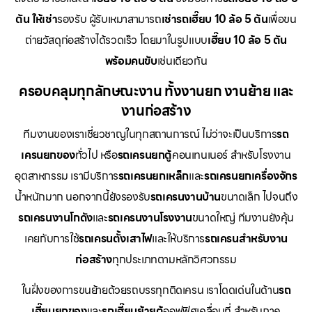
ตัน ให้เช่า
รองรับ ผู้รับเหมาสามารถ
เช่ารถเฮี๊ยบ 10 ล้อ 5 ตัน
เพื่อขน
ถ่ายวัสดุก่อสร้างได้รวดเร็ว โดยมาในรูปแบบ
เฮี๊ยบ 10 ล้อ 5 ตัน
พร้อมคนขับ
เช่นเดียวกัน
ครอบคลุมทุกลักษณะงาน ทั้งงานยก งานย้าย และ
งานก่อสร้าง
ทีมงานของเราเชี่ยวชาญในทุกสถานการณ์ ไม่ว่าจะเป็นบริการ
รถ
เครนยกของ
ทั่วไป หรือ
รถเครนยกตู้
คอนเทนเนอร์ สำหรับโรงงาน
อุตสาหกรรม เรามีบริการ
รถเครนยกเหล็ก
และ
รถเครนยกเครื่องจักร
น้ำหนักมาก นอกจากนี้ยังรองรับ
รถเครนงานบ้าน
ขนาดเล็ก ไปจนถึง
รถเครนงานโกดัง
และ
รถเครนงานโรงงาน
ขนาดใหญ่ ทีมงานยังคุ้น
เคยกับการใช้
รถเครนตั้งเสาไฟ
และให้บริการ
รถเครนสำหรับงาน
ก่อสร้าง
ทุกประเภทตามหลักวิศวกรรม
ในฝั่งของการขนย้ายด้วยรถบรรทุกติดเครน เราโดดเด่นในด้าน
รถ
เฮี๊ยบยกของ
และ
รถเฮี๊ยบย้ายตู้
ออฟฟิศเคลื่อนที่ สำหรับภาค