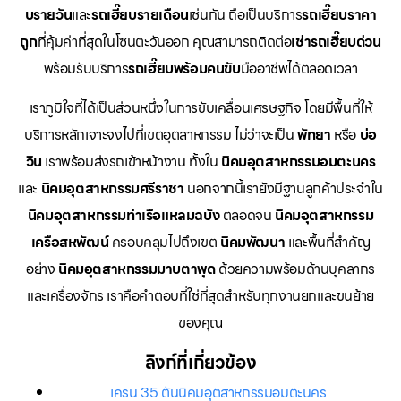
บรายวัน
และ
รถเฮี๊ยบรายเดือน
เช่นกัน ถือเป็นบริการ
รถเฮี๊ยบราคา
ถูก
ที่คุ้มค่าที่สุดในโซนตะวันออก คุณสามารถติดต่อ
เช่ารถเฮี๊ยบด่วน
พร้อมรับบริการ
รถเฮี๊ยบพร้อมคนขับ
มืออาชีพได้ตลอดเวลา
เราภูมิใจที่ได้เป็นส่วนหนึ่งในการขับเคลื่อนเศรษฐกิจ โดยมีพื้นที่ให้
บริการหลักเจาะจงไปที่เขตอุตสาหกรรม ไม่ว่าจะเป็น
พัทยา
หรือ
บ่อ
วิน
เราพร้อมส่งรถเข้าหน้างาน ทั้งใน
นิคมอุตสาหกรรมอมตะนคร
และ
นิคมอุตสาหกรรมศรีราชา
นอกจากนี้เรายังมีฐานลูกค้าประจำใน
นิคมอุตสาหกรรมท่าเรือแหลมฉบัง
ตลอดจน
นิคมอุตสาหกรรม
เครือสหพัฒน์
ครอบคลุมไปถึงเขต
นิคมพัฒนา
และพื้นที่สำคัญ
อย่าง
นิคมอุตสาหกรรมมาบตาพุด
ด้วยความพร้อมด้านบุคลากร
และเครื่องจักร เราคือคำตอบที่ใช่ที่สุดสำหรับทุกงานยกและขนย้าย
ของคุณ
ลิงก์ที่เกี่ยวข้อง
เครน 35 ตันนิคมอุตสาหกรรมอมตะนคร