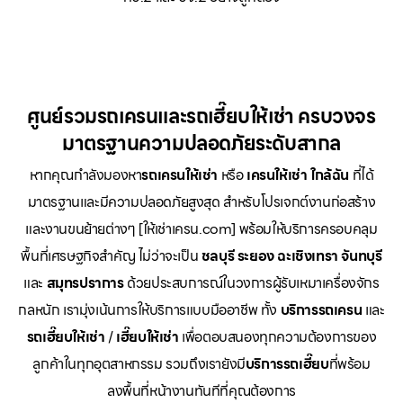
ศูนย์รวมรถเครนและรถเฮี๊ยบให้เช่า ครบวงจร
มาตรฐานความปลอดภัยระดับสากล
หากคุณกำลังมองหา
รถเครนให้เช่า
หรือ
เครนให้เช่า
ใกล้ฉัน
ที่ได้
มาตรฐานและมีความปลอดภัยสูงสุด สำหรับโปรเจกต์งานก่อสร้าง
และงานขนย้ายต่างๆ [ให้เช่าเครน.com] พร้อมให้บริการครอบคลุม
พื้นที่เศรษฐกิจสำคัญ ไม่ว่าจะเป็น
ชลบุรี ระยอง ฉะเชิงเทรา จันทบุรี
และ
สมุทรปราการ
ด้วยประสบการณ์ในวงการผู้รับเหมาเครื่องจักร
กลหนัก เรามุ่งเน้นการให้บริการแบบมืออาชีพ ทั้ง
บริการรถเครน
และ
รถเฮี๊ยบให้เช่า
/
เฮี๊ยบให้เช่า
เพื่อตอบสนองทุกความต้องการของ
ลูกค้าในทุกอุตสาหกรรม รวมถึงเรายังมี
บริการรถเฮี๊ยบ
ที่พร้อม
ลงพื้นที่หน้างานทันทีที่คุณต้องการ