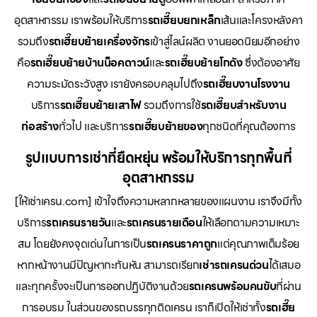
อุตสาหกรรม เราพร้อมให้บริการ
รถเฮี๊ยบยกเหล็ก
เส้นและโครงหลังคา
รวมถึง
รถเฮี๊ยบย้ายเครื่องจักร
เข้าสู่ไลน์ผลิต งานยอดนิยมอีกอย่าง
คือ
รถเฮี๊ยบย้ายบ้านน็อคดาวน์
และ
รถเฮี๊ยบย้ายโกดัง
ซึ่งต้องอาศัย
ความระมัดระวังสูง เรายังครอบคลุมไปถึง
รถเฮี๊ยบงานโรงงาน
บริการ
รถเฮี๊ยบย้ายเสาไฟ
รวมถึงการใช้
รถเฮี๊ยบสำหรับงาน
ก่อสร้าง
ทั่วไป และบริการ
รถเฮี๊ยบย้ายของ
ทุกชนิดที่คุณต้องการ
รูปแบบการเช่าที่ยืดหยุ่น พร้อมให้บริการทุกพื้นที่
อุตสาหกรรม
[ให้เช่าเครน.com] เข้าใจถึงความหลากหลายของแผนงาน เราจึงมีทั้ง
บริการ
รถเครนรายวัน
และ
รถเครนรายเดือน
ให้เลือกตามความเหมาะ
สม โดยยังคงจุดเด่นในการเป็น
รถเครนราคาถูก
แต่คุณภาพเต็มร้อย
หากหน้างานมีปัญหากะทันหัน สามารถเรียก
เช่ารถเครนด่วน
ได้เสมอ
และทุกครั้งจะเป็นการออกปฏิบัติงานด้วย
รถเครนพร้อมคนขับ
ที่ผ่าน
การอบรม ในส่วนของรถบรรทุกติดเครน เราก็เปิดให้เช่าทั้ง
รถเฮี๊ย