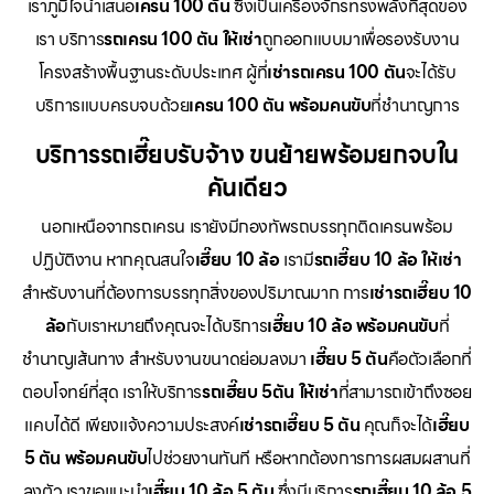
เราภูมิใจนำเสนอ
เครน 100 ตัน
ซึ่งเป็นเครื่องจักรทรงพลังที่สุดของ
เรา บริการ
รถเครน 100 ตัน ให้เช่า
ถูกออกแบบมาเพื่อรองรับงาน
โครงสร้างพื้นฐานระดับประเทศ ผู้ที่
เช่ารถเครน 100 ตัน
จะได้รับ
บริการแบบครบจบด้วย
เครน 100 ตัน พร้อมคนขับ
ที่ชำนาญการ
บริการรถเฮี๊ยบรับจ้าง ขนย้ายพร้อมยกจบใน
คันเดียว
นอกเหนือจากรถเครน เรายังมีกองทัพรถบรรทุกติดเครนพร้อม
ปฏิบัติงาน หากคุณสนใจ
เฮี๊ยบ 10 ล้อ
เรามี
รถเฮี๊ยบ 10 ล้อ ให้เช่า
สำหรับงานที่ต้องการบรรทุกสิ่งของปริมาณมาก การ
เช่ารถเฮี๊ยบ 10
ล้อ
กับเราหมายถึงคุณจะได้บริการ
เฮี๊ยบ 10 ล้อ พร้อมคนขับ
ที่
ชำนาญเส้นทาง สำหรับงานขนาดย่อมลงมา
เฮี๊ยบ 5 ตัน
คือตัวเลือกที่
ตอบโจทย์ที่สุด เราให้บริการ
รถเฮี๊ยบ 5ตัน ให้เช่า
ที่สามารถเข้าถึงซอย
แคบได้ดี เพียงแจ้งความประสงค์
เช่ารถเฮี๊ยบ 5 ตัน
คุณก็จะได้
เฮี๊ยบ
5 ตัน พร้อมคนขับ
ไปช่วยงานทันที หรือหากต้องการการผสมผสานที่
ลงตัว เราขอแนะนำ
เฮี๊ยบ 10 ล้อ 5 ตัน
ซึ่งมีบริการ
รถเฮี๊ยบ 10 ล้อ 5