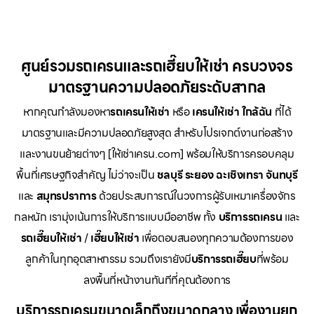
ศูนย์รวมรถเครนและรถเฮี๊ยบให้เช่า ครบวงจร
มาตรฐานความปลอดภัยระดับสากล
หากคุณกำลังมองหา
รถเครนให้เช่า
หรือ
เครนให้เช่า
ใกล้ฉัน
ที่ได้
มาตรฐานและมีความปลอดภัยสูงสุด สำหรับโปรเจกต์งานก่อสร้าง
และงานขนย้ายต่างๆ [ให้เช่าเครน.com] พร้อมให้บริการครอบคลุม
พื้นที่เศรษฐกิจสำคัญ ไม่ว่าจะเป็น
ชลบุรี ระยอง ฉะเชิงเทรา จันทบุรี
และ
สมุทรปราการ
ด้วยประสบการณ์ในวงการผู้รับเหมาเครื่องจักร
กลหนัก เรามุ่งเน้นการให้บริการแบบมืออาชีพ ทั้ง
บริการรถเครน
และ
รถเฮี๊ยบให้เช่า
/
เฮี๊ยบให้เช่า
เพื่อตอบสนองทุกความต้องการของ
ลูกค้าในทุกอุตสาหกรรม รวมถึงเรายังมี
บริการรถเฮี๊ยบ
ที่พร้อม
ลงพื้นที่หน้างานทันทีที่คุณต้องการ
บริการรถเครนขนาดเล็กถึงขนาดกลาง เพื่องานยก