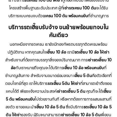
เรา บริการ
รถเครน 100 ตัน ให้เช่า
ถูกออกแบบมาเพื่อรองรับงาน
โครงสร้างพื้นฐานระดับประเทศ ผู้ที่
เช่ารถเครน 100 ตัน
จะได้รับ
บริการแบบครบจบด้วย
เครน 100 ตัน พร้อมคนขับ
ที่ชำนาญการ
บริการรถเฮี๊ยบรับจ้าง ขนย้ายพร้อมยกจบใน
คันเดียว
นอกเหนือจากรถเครน เรายังมีกองทัพรถบรรทุกติดเครนพร้อม
ปฏิบัติงาน หากคุณสนใจ
เฮี๊ยบ 10 ล้อ
เรามี
รถเฮี๊ยบ 10 ล้อ ให้เช่า
สำหรับงานที่ต้องการบรรทุกสิ่งของปริมาณมาก การ
เช่ารถเฮี๊ยบ 10
ล้อ
กับเราหมายถึงคุณจะได้บริการ
เฮี๊ยบ 10 ล้อ พร้อมคนขับ
ที่
ชำนาญเส้นทาง สำหรับงานขนาดย่อมลงมา
เฮี๊ยบ 5 ตัน
คือตัวเลือกที่
ตอบโจทย์ที่สุด เราให้บริการ
รถเฮี๊ยบ 5ตัน ให้เช่า
ที่สามารถเข้าถึงซอย
แคบได้ดี เพียงแจ้งความประสงค์
เช่ารถเฮี๊ยบ 5 ตัน
คุณก็จะได้
เฮี๊ยบ
5 ตัน พร้อมคนขับ
ไปช่วยงานทันที หรือหากต้องการการผสมผสานที่
ลงตัว เราขอแนะนำ
เฮี๊ยบ 10 ล้อ 5 ตัน
ซึ่งมีบริการ
รถเฮี๊ยบ 10 ล้อ 5
ตัน ให้เช่า
รองรับ ผู้รับเหมาสามารถ
เช่ารถเฮี๊ยบ 10 ล้อ 5 ตัน
เพื่อขน