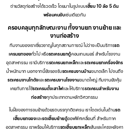
ถ่ายวัสดุก่อสร้างได้รวดเร็ว โดยมาในรูปแบบ
เฮี๊ยบ 10 ล้อ 5 ตัน
พร้อมคนขับ
เช่นเดียวกัน
ครอบคลุมทุกลักษณะงาน ทั้งงานยก งานย้าย และ
งานก่อสร้าง
ทีมงานของเราเชี่ยวชาญในทุกสถานการณ์ ไม่ว่าจะเป็นบริการ
รถ
เครนยกของ
ทั่วไป หรือ
รถเครนยกตู้
คอนเทนเนอร์ สำหรับโรงงาน
อุตสาหกรรม เรามีบริการ
รถเครนยกเหล็ก
และ
รถเครนยกเครื่องจักร
น้ำหนักมาก นอกจากนี้ยังรองรับ
รถเครนงานบ้าน
ขนาดเล็ก ไปจนถึง
รถเครนงานโกดัง
และ
รถเครนงานโรงงาน
ขนาดใหญ่ ทีมงานยังคุ้น
เคยกับการใช้
รถเครนตั้งเสาไฟ
และให้บริการ
รถเครนสำหรับงาน
ก่อสร้าง
ทุกประเภทตามหลักวิศวกรรม
ในฝั่งของการขนย้ายด้วยรถบรรทุกติดเครน เราโดดเด่นในด้าน
รถ
เฮี๊ยบยกของ
และ
รถเฮี๊ยบย้ายตู้
ออฟฟิศเคลื่อนที่ สำหรับภาค
อุตสาหกรรม เราพร้อมให้บริการ
รถเฮี๊ยบยกเหล็ก
เส้นและโครงหลังคา