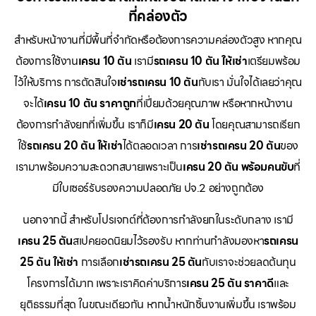
ที่คล่องตัว
สำหรับหน้างานที่มีพื้นที่จำกัดหรือต้องการความคล่องตัวสูง หากคุณ
ต้องการใช้งาน
เครน 10 ตัน
เรามี
รถเครน 10 ตัน ให้เช่า
เตรียมพร้อม
ไว้ให้บริการ การตัดสินใจ
เช่ารถเครน 10 ตัน
กับเรา มั่นใจได้เลยว่าคุณ
จะได้
เครน 10 ตัน ราคาถูก
ที่เปี่ยมด้วยคุณภาพ หรือหากหน้างาน
ต้องการกำลังยกที่เพิ่มขึ้น เราก็มี
เครน 20 ตัน
โดยคุณสามารถเรียก
ใช้
รถเครน 20 ตัน ให้เช่า
ได้ตลอดเวลา การ
เช่ารถเครน 20 ตัน
ของ
เรามาพร้อมความสะดวกสบายเพราะเป็น
เครน 20 ตัน พร้อมคนขับ
ที่
มีใบเซอร์รับรองความปลอดภัย ปจ.2 อย่างถูกต้อง
นอกจากนี้ สำหรับโปรเจกต์ที่ต้องการกำลังยกในระดับกลาง เรามี
เครน 25 ตัน
สเปคยอดนิยมไว้รองรับ หากท่านกำลังมองหา
รถเครน
25 ตัน ให้เช่า
การเลือก
เช่ารถเครน 25 ตัน
กับเราจะช่วยลดต้นทุน
โครงการได้มาก เพราะเราคิดค่าบริการ
เครน 25 ตัน ราคาดี
และ
ยุติธรรมที่สุด ในขณะเดียวกัน หากน้ำหนักชิ้นงานเพิ่มขึ้น เราพร้อม