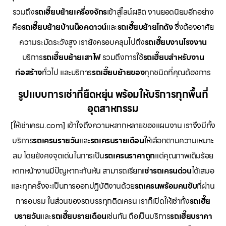
รวมถึง
รถเฮี๊ยบย้ายเครื่องจักร
เข้าสู่ไลน์ผลิต งานยอดนิยมอีกอย่าง
คือ
รถเฮี๊ยบย้ายบ้านน็อคดาวน์
และ
รถเฮี๊ยบย้ายโกดัง
ซึ่งต้องอาศัย
ความระมัดระวังสูง เรายังครอบคลุมไปถึง
รถเฮี๊ยบงานโรงงาน
บริการ
รถเฮี๊ยบย้ายเสาไฟ
รวมถึงการใช้
รถเฮี๊ยบสำหรับงาน
ก่อสร้าง
ทั่วไป และบริการ
รถเฮี๊ยบย้ายของ
ทุกชนิดที่คุณต้องการ
รูปแบบการเช่าที่ยืดหยุ่น พร้อมให้บริการทุกพื้นที่
อุตสาหกรรม
[ให้เช่าเครน.com] เข้าใจถึงความหลากหลายของแผนงาน เราจึงมีทั้ง
บริการ
รถเครนรายวัน
และ
รถเครนรายเดือน
ให้เลือกตามความเหมาะ
สม โดยยังคงจุดเด่นในการเป็น
รถเครนราคาถูก
แต่คุณภาพเต็มร้อย
หากหน้างานมีปัญหากะทันหัน สามารถเรียก
เช่ารถเครนด่วน
ได้เสมอ
และทุกครั้งจะเป็นการออกปฏิบัติงานด้วย
รถเครนพร้อมคนขับ
ที่ผ่าน
การอบรม ในส่วนของรถบรรทุกติดเครน เราก็เปิดให้เช่าทั้ง
รถเฮี๊ย
บรายวัน
และ
รถเฮี๊ยบรายเดือน
เช่นกัน ถือเป็นบริการ
รถเฮี๊ยบราคา