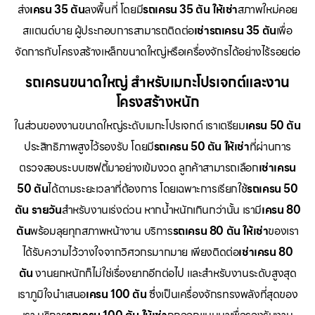
ส่ง
เครน 35 ตัน
ลงพื้นที่ โดยมี
รถเครน 35 ตัน ให้เช่า
สภาพใหม่คอย
สแตนด์บาย ผู้ประกอบการสามารถติดต่อ
เช่ารถเครน 35 ตัน
เพื่อ
จัดการกับโครงสร้างเหล็กขนาดใหญ่หรือเครื่องจักรได้อย่างไร้รอยต่อ
รถเครนขนาดใหญ่ สำหรับเมกะโปรเจกต์และงาน
โครงสร้างหนัก
ในส่วนของงานขนาดใหญ่ระดับเมกะโปรเจกต์ เราเตรียม
เครน 50 ตัน
ประสิทธิภาพสูงไว้รองรับ โดยมี
รถเครน 50 ตัน ให้เช่า
ที่ผ่านการ
ตรวจสอบระบบเซฟตี้มาอย่างเข้มงวด ลูกค้าสามารถเลือก
เช่าเครน
50 ตัน
ได้ตามระยะเวลาที่ต้องการ โดยเฉพาะการเรียกใช้
รถเครน 50
ตัน รายวัน
สำหรับงานเร่งด่วน หากน้ำหนักเกินกว่านั้น เรามี
เครน 80
ตัน
พร้อมลุยทุกสภาพหน้างาน บริการ
รถเครน 80 ตัน ให้เช่า
ของเรา
ได้รับความไว้วางใจจากวิศวกรมากมาย เพียงติดต่อ
เช่าเครน 80
ตัน
งานยกหนักก็ไม่ใช่เรื่องยากอีกต่อไป และสำหรับงานระดับสูงสุด
เราภูมิใจนำเสนอ
เครน 100 ตัน
ซึ่งเป็นเครื่องจักรทรงพลังที่สุดของ