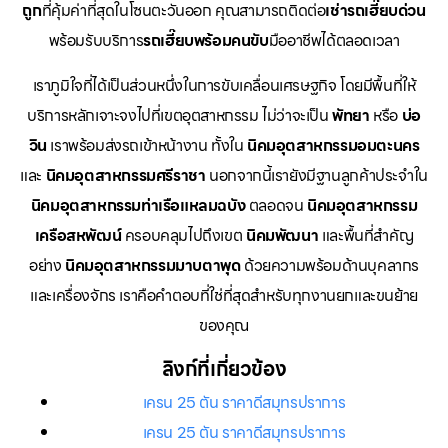
ถูก
ที่คุ้มค่าที่สุดในโซนตะวันออก คุณสามารถติดต่อ
เช่ารถเฮี๊ยบด่วน
พร้อมรับบริการ
รถเฮี๊ยบพร้อมคนขับ
มืออาชีพได้ตลอดเวลา
เราภูมิใจที่ได้เป็นส่วนหนึ่งในการขับเคลื่อนเศรษฐกิจ โดยมีพื้นที่ให้
บริการหลักเจาะจงไปที่เขตอุตสาหกรรม ไม่ว่าจะเป็น
พัทยา
หรือ
บ่อ
วิน
เราพร้อมส่งรถเข้าหน้างาน ทั้งใน
นิคมอุตสาหกรรมอมตะนคร
และ
นิคมอุตสาหกรรมศรีราชา
นอกจากนี้เรายังมีฐานลูกค้าประจำใน
นิคมอุตสาหกรรมท่าเรือแหลมฉบัง
ตลอดจน
นิคมอุตสาหกรรม
เครือสหพัฒน์
ครอบคลุมไปถึงเขต
นิคมพัฒนา
และพื้นที่สำคัญ
อย่าง
นิคมอุตสาหกรรมมาบตาพุด
ด้วยความพร้อมด้านบุคลากร
และเครื่องจักร เราคือคำตอบที่ใช่ที่สุดสำหรับทุกงานยกและขนย้าย
ของคุณ
ลิงก์ที่เกี่ยวข้อง
เครน 25 ตัน ราคาดีสมุทรปราการ
เครน 25 ตัน ราคาดีสมุทรปราการ