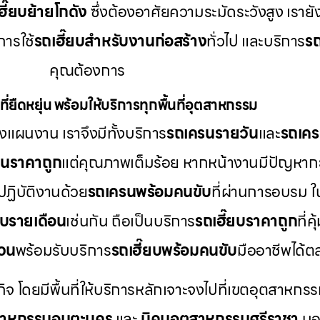
ฮี๊ยบย้ายโกดัง
ซึ่งต้องอาศัยความระมัดระวังสูง เราย
ารใช้
รถเฮี๊ยบสำหรับงานก่อสร้าง
ทั่วไป และบริการ
รถ
คุณต้องการ
ี่ยืดหยุ่น พร้อมให้บริการทุกพื้นที่อุตสาหกรรม
แผนงาน เราจึงมีทั้งบริการ
รถเครนรายวัน
และ
รถเคร
รนราคาถูก
แต่คุณภาพเต็มร้อย หากหน้างานมีปัญหากะ
ปฏิบัติงานด้วย
รถเครนพร้อมคนขับ
ที่ผ่านการอบรม 
ยบรายเดือน
เช่นกัน ถือเป็นบริการ
รถเฮี๊ยบราคาถูก
ที่
่วน
พร้อมรับบริการ
รถเฮี๊ยบพร้อมคนขับ
มืออาชีพได้
กิจ โดยมีพื้นที่ให้บริการหลักเจาะจงไปที่เขตอุตสาหกรร
สาหกรรมอมตะนคร
และ
นิคมอุตสาหกรรมศรีราชา
นอก