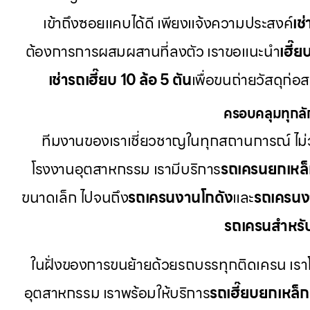
เข้าถึงซอยแคบได้ดี เพียงแจ้งความประสงค์
เช
ต้องการการผสมผสานที่ลงตัว เราขอแนะนำ
เฮี๊ย
เช่ารถเฮี๊ยบ 10 ล้อ 5 ตัน
เพื่อขนถ่ายวัสดุก่อ
ครอบคลุมทุกลั
ทีมงานของเราเชี่ยวชาญในทุกสถานการณ์ ไม่ว
โรงงานอุตสาหกรรม เรามีบริการ
รถเครนยกเหล
ขนาดเล็ก ไปจนถึง
รถเครนงานโกดัง
และ
รถเครนง
รถเครนสำหรั
ในฝั่งของการขนย้ายด้วยรถบรรทุกติดเครน เรา
อุตสาหกรรม เราพร้อมให้บริการ
รถเฮี๊ยบยกเหล็ก