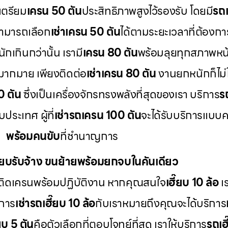
เตรียม
เครน 50 ตัน
ประสิทธิภาพสูงไว้รองรับ โดยมี
รถเ
สามารถเลือก
เช่าเครน 50 ตัน
ได้ตามระยะเวลาที่ต้องกา
กเกินกว่านั้น เรามี
เครน 80 ตัน
พร้อมลุยทุกสภาพหน
มากมาย เพียงติดต่อ
เช่าเครน 80 ตัน
งานยกหนักก็ไม่ใ
0 ตัน
ซึ่งเป็นเครื่องจักรทรงพลังที่สุดของเรา บริการ
ร
ระเทศ ผู้ที่
เช่ารถเครน 100 ตัน
จะได้รับบริการแบบ
พร้อมคนขับ
ที่ชำนาญการ
ี๊ยบรับจ้าง ขนย้ายพร้อมยกจบในคันเดียว
ติดเครนพร้อมปฏิบัติงาน หากคุณสนใจ
เฮี๊ยบ 10 ล้อ
เร
 การ
เช่ารถเฮี๊ยบ 10 ล้อ
กับเราหมายถึงคุณจะได้บริการ
๊ยบ 5 ตัน
คือตัวเลือกที่ตอบโจทย์ที่สุด เราให้บริการ
รถเฮี