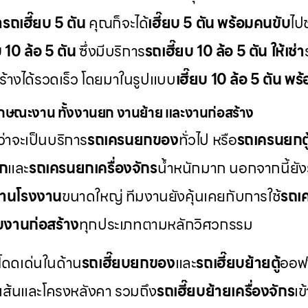
่ารถเฮี๊ยบ 5 ตัน
คุณก็จะได้
เฮี๊ยบ 5 ตัน พร้อมคนขับ
ไป
บ 10 ล้อ 5 ตัน
ซึ่งมีบริการ
รถเฮี๊ยบ 10 ล้อ 5 ตัน ให้เช่า
สร้างได้รวดเร็ว โดยมาในรูปแบบ
เฮี๊ยบ 10 ล้อ 5 ตัน พ
กษณะงาน ทั้งงานยก งานย้าย และงานก่อสร้าง
่าจะเป็นบริการ
รถเครนยกของ
ทั่วไป หรือ
รถเครนยกตู
็ก
และ
รถเครนยกเครื่องจักร
น้ำหนักมาก นอกจากนี้ยัง
านโรงงาน
ขนาดใหญ่ ทีมงานยังคุ้นเคยกับการใช้
รถเค
บงานก่อสร้าง
ทุกประเภทตามหลักวิศวกรรม
โดดเด่นในด้าน
รถเฮี๊ยบยกของ
และ
รถเฮี๊ยบย้ายตู้
ออฟฟ
เส้นและโครงหลังคา รวมถึง
รถเฮี๊ยบย้ายเครื่องจักร
เข