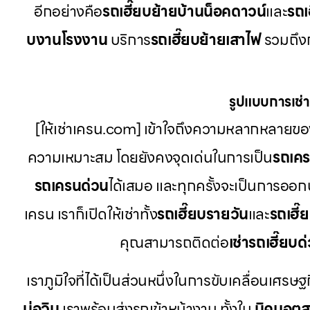
อีกอย่างคือ
รถเฮี๊ยบย้ายบ้านน็อคดาวน์
และ
รถเ
บงานโรงงาน
บริการ
รถเฮี๊ยบย้ายเสาไฟ
รวมถึงก
รูปแบบการเช่าท
[ให้เช่าเครน.com] เข้าใจถึงความหลากหลายของ
ความเหมาะสม โดยยังคงจุดเด่นในการเป็น
รถเค
รถเครนด่วน
ได้เสมอ และทุกครั้งจะเป็นการออก
เครน เราก็เปิดให้เช่าทั้ง
รถเฮี๊ยบรายวัน
และ
รถเฮี๊
คุณสามารถติดต่อ
เช่ารถเฮี๊ยบด
เราภูมิใจที่ได้เป็นส่วนหนึ่งในการขับเคลื่อนเศรษฐ
บ่อวิน
เราพร้อมส่งรถเข้าหน้างาน ทั้งใน
นิคมอุต