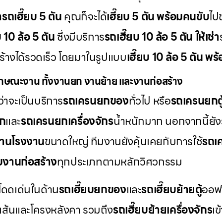
่ารถเฮี๊ยบ 5 ตัน
คุณก็จะได้
เฮี๊ยบ 5 ตัน พร้อมคนขับ
ไป
บ 10 ล้อ 5 ตัน
ซึ่งมีบริการ
รถเฮี๊ยบ 10 ล้อ 5 ตัน ให้เช่า
สร้างได้รวดเร็ว โดยมาในรูปแบบ
เฮี๊ยบ 10 ล้อ 5 ตัน พ
กษณะงาน ทั้งงานยก งานย้าย และงานก่อสร้าง
่าจะเป็นบริการ
รถเครนยกของ
ทั่วไป หรือ
รถเครนยกตู
็ก
และ
รถเครนยกเครื่องจักร
น้ำหนักมาก นอกจากนี้ยัง
านโรงงาน
ขนาดใหญ่ ทีมงานยังคุ้นเคยกับการใช้
รถเค
บงานก่อสร้าง
ทุกประเภทตามหลักวิศวกรรม
โดดเด่นในด้าน
รถเฮี๊ยบยกของ
และ
รถเฮี๊ยบย้ายตู้
ออฟฟ
เส้นและโครงหลังคา รวมถึง
รถเฮี๊ยบย้ายเครื่องจักร
เข