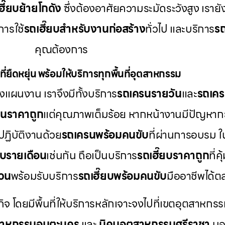
ฮี๊ยบย้ายโกดัง
ซึ่งต้องอาศัยความระมัดระวังสูง เราย
ารใช้
รถเฮี๊ยบสำหรับงานก่อสร้าง
ทั่วไป และบริการ
รถ
คุณต้องการ
ี่ยืดหยุ่น พร้อมให้บริการทุกพื้นที่อุตสาหกรรม
แผนงาน เราจึงมีทั้งบริการ
รถเครนรายวัน
และ
รถเคร
รนราคาถูก
แต่คุณภาพเต็มร้อย หากหน้างานมีปัญหากะ
ปฏิบัติงานด้วย
รถเครนพร้อมคนขับ
ที่ผ่านการอบรม 
ยบรายเดือน
เช่นกัน ถือเป็นบริการ
รถเฮี๊ยบราคาถูก
ที่
่วน
พร้อมรับบริการ
รถเฮี๊ยบพร้อมคนขับ
มืออาชีพได้
กิจ โดยมีพื้นที่ให้บริการหลักเจาะจงไปที่เขตอุตสาหกรร
สาหกรรมอมตะนคร
และ
นิคมอุตสาหกรรมศรีราชา
นอก