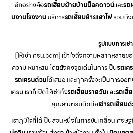
อีกอย่างคือ
รถเฮี๊ยบย้ายบ้านน็อคดาวน์
และ
รถเ
บงานโรงงาน
บริการ
รถเฮี๊ยบย้ายเสาไฟ
รวมถึงก
รูปแบบการเช่าท
[ให้เช่าเครน.com] เข้าใจถึงความหลากหลายของ
ความเหมาะสม โดยยังคงจุดเด่นในการเป็น
รถเค
รถเครนด่วน
ได้เสมอ และทุกครั้งจะเป็นการออก
เครน เราก็เปิดให้เช่าทั้ง
รถเฮี๊ยบรายวัน
และ
รถเฮี๊
คุณสามารถติดต่อ
เช่ารถเฮี๊ยบด
เราภูมิใจที่ได้เป็นส่วนหนึ่งในการขับเคลื่อนเศรษฐ
บ่อวิน
เราพร้อมส่งรถเข้าหน้างาน ทั้งใน
นิคมอุต