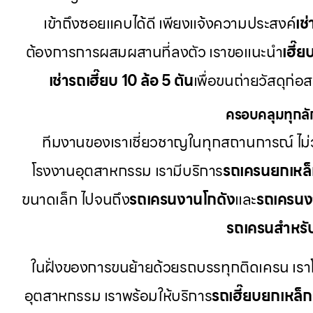
เข้าถึงซอยแคบได้ดี เพียงแจ้งความประสงค์
เช
ต้องการการผสมผสานที่ลงตัว เราขอแนะนำ
เฮี๊ย
เช่ารถเฮี๊ยบ 10 ล้อ 5 ตัน
เพื่อขนถ่ายวัสดุก่อ
ครอบคลุมทุกลั
ทีมงานของเราเชี่ยวชาญในทุกสถานการณ์ ไม่ว
โรงงานอุตสาหกรรม เรามีบริการ
รถเครนยกเหล
ขนาดเล็ก ไปจนถึง
รถเครนงานโกดัง
และ
รถเครนง
รถเครนสำหรั
ในฝั่งของการขนย้ายด้วยรถบรรทุกติดเครน เรา
อุตสาหกรรม เราพร้อมให้บริการ
รถเฮี๊ยบยกเหล็ก