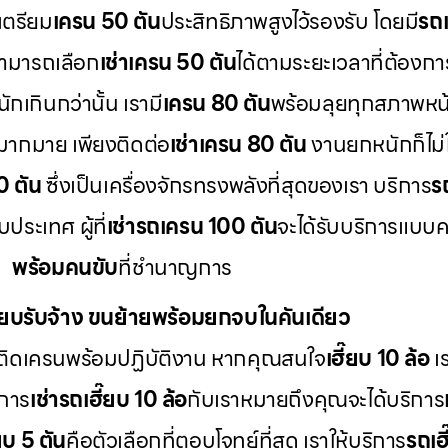
เตรียม
เครน 50 ตัน
ประสิทธิภาพสูงไว้รองรับ โดยมี
รถเ
สามารถเลือก
เช่าเครน 50 ตัน
ได้ตามระยะเวลาที่ต้องกา
กเกินกว่านั้น เรามี
เครน 80 ตัน
พร้อมลุยทุกสภาพหน
มากมาย เพียงติดต่อ
เช่าเครน 80 ตัน
งานยกหนักก็ไม่ใ
0 ตัน
ซึ่งเป็นเครื่องจักรทรงพลังที่สุดของเรา บริการ
ร
ระเทศ ผู้ที่
เช่ารถเครน 100 ตัน
จะได้รับบริการแบบ
พร้อมคนขับ
ที่ชำนาญการ
ี๊ยบรับจ้าง ขนย้ายพร้อมยกจบในคันเดียว
ติดเครนพร้อมปฏิบัติงาน หากคุณสนใจ
เฮี๊ยบ 10 ล้อ
เร
 การ
เช่ารถเฮี๊ยบ 10 ล้อ
กับเราหมายถึงคุณจะได้บริการ
๊ยบ 5 ตัน
คือตัวเลือกที่ตอบโจทย์ที่สุด เราให้บริการ
รถเฮี