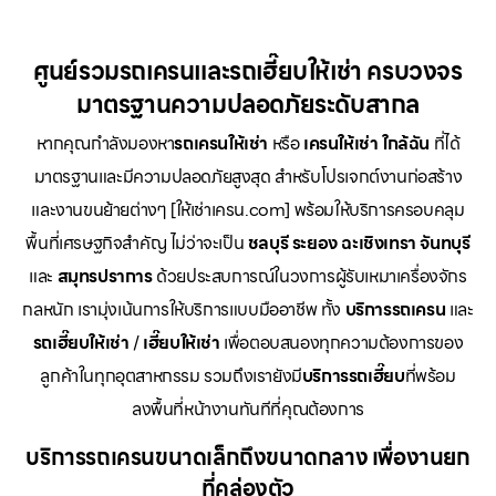
ศูนย์รวมรถเครนและรถเฮี๊ยบให้เช่า ครบวงจร
มาตรฐานความปลอดภัยระดับสากล
หากคุณกำลังมองหา
รถเครนให้เช่า
หรือ
เครนให้เช่า
ใกล้ฉัน
ที่ได้
มาตรฐานและมีความปลอดภัยสูงสุด สำหรับโปรเจกต์งานก่อสร้าง
และงานขนย้ายต่างๆ [ให้เช่าเครน.com] พร้อมให้บริการครอบคลุม
พื้นที่เศรษฐกิจสำคัญ ไม่ว่าจะเป็น
ชลบุรี ระยอง ฉะเชิงเทรา จันทบุรี
และ
สมุทรปราการ
ด้วยประสบการณ์ในวงการผู้รับเหมาเครื่องจักร
กลหนัก เรามุ่งเน้นการให้บริการแบบมืออาชีพ ทั้ง
บริการรถเครน
และ
รถเฮี๊ยบให้เช่า
/
เฮี๊ยบให้เช่า
เพื่อตอบสนองทุกความต้องการของ
ลูกค้าในทุกอุตสาหกรรม รวมถึงเรายังมี
บริการรถเฮี๊ยบ
ที่พร้อม
ลงพื้นที่หน้างานทันทีที่คุณต้องการ
บริการรถเครนขนาดเล็กถึงขนาดกลาง เพื่องานยก
ที่คล่องตัว