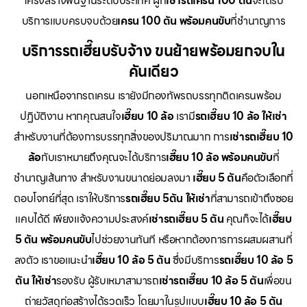
โครงสร้างพื้นฐานระดับประเทศ ผู้ที่
เช่ารถเครน 100 ตัน
จะได้รับ
บริการแบบครบจบด้วย
เครน 100 ตัน พร้อมคนขับ
ที่ชำนาญการ
บริการรถเฮี๊ยบรับจ้าง ขนย้ายพร้อมยกจบใน
คันเดียว
นอกเหนือจากรถเครน เรายังมีกองทัพรถบรรทุกติดเครนพร้อม
ปฏิบัติงาน หากคุณสนใจ
เฮี๊ยบ 10 ล้อ
เรามี
รถเฮี๊ยบ 10 ล้อ ให้เช่า
สำหรับงานที่ต้องการบรรทุกสิ่งของปริมาณมาก การ
เช่ารถเฮี๊ยบ 10
ล้อ
กับเราหมายถึงคุณจะได้บริการ
เฮี๊ยบ 10 ล้อ พร้อมคนขับ
ที่
ชำนาญเส้นทาง สำหรับงานขนาดย่อมลงมา
เฮี๊ยบ 5 ตัน
คือตัวเลือกที่
ตอบโจทย์ที่สุด เราให้บริการ
รถเฮี๊ยบ 5ตัน ให้เช่า
ที่สามารถเข้าถึงซอย
แคบได้ดี เพียงแจ้งความประสงค์
เช่ารถเฮี๊ยบ 5 ตัน
คุณก็จะได้
เฮี๊ยบ
5 ตัน พร้อมคนขับ
ไปช่วยงานทันที หรือหากต้องการการผสมผสานที่
ลงตัว เราขอแนะนำ
เฮี๊ยบ 10 ล้อ 5 ตัน
ซึ่งมีบริการ
รถเฮี๊ยบ 10 ล้อ 5
ตัน ให้เช่า
รองรับ ผู้รับเหมาสามารถ
เช่ารถเฮี๊ยบ 10 ล้อ 5 ตัน
เพื่อขน
ถ่ายวัสดุก่อสร้างได้รวดเร็ว โดยมาในรูปแบบ
เฮี๊ยบ 10 ล้อ 5 ตัน