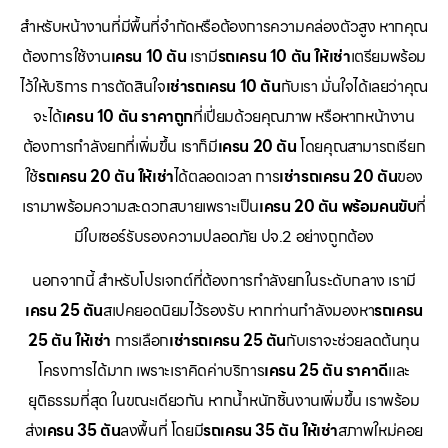
สำหรับหน้างานที่มีพื้นที่จำกัดหรือต้องการความคล่องตัวสูง หากคุณ
ต้องการใช้งาน
เครน 10 ตัน
เรามี
รถเครน 10 ตัน ให้เช่า
เตรียมพร้อม
ไว้ให้บริการ การตัดสินใจ
เช่ารถเครน 10 ตัน
กับเรา มั่นใจได้เลยว่าคุณ
จะได้
เครน 10 ตัน ราคาถูก
ที่เปี่ยมด้วยคุณภาพ หรือหากหน้างาน
ต้องการกำลังยกที่เพิ่มขึ้น เราก็มี
เครน 20 ตัน
โดยคุณสามารถเรียก
ใช้
รถเครน 20 ตัน ให้เช่า
ได้ตลอดเวลา การ
เช่ารถเครน 20 ตัน
ของ
เรามาพร้อมความสะดวกสบายเพราะเป็น
เครน 20 ตัน พร้อมคนขับ
ที่
มีใบเซอร์รับรองความปลอดภัย ปจ.2 อย่างถูกต้อง
นอกจากนี้ สำหรับโปรเจกต์ที่ต้องการกำลังยกในระดับกลาง เรามี
เครน 25 ตัน
สเปคยอดนิยมไว้รองรับ หากท่านกำลังมองหา
รถเครน
25 ตัน ให้เช่า
การเลือก
เช่ารถเครน 25 ตัน
กับเราจะช่วยลดต้นทุน
โครงการได้มาก เพราะเราคิดค่าบริการ
เครน 25 ตัน ราคาดี
และ
ยุติธรรมที่สุด ในขณะเดียวกัน หากน้ำหนักชิ้นงานเพิ่มขึ้น เราพร้อม
ส่ง
เครน 35 ตัน
ลงพื้นที่ โดยมี
รถเครน 35 ตัน ให้เช่า
สภาพใหม่คอย