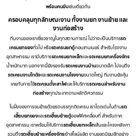
พร้อมคนขับ
เช่นเดียวกัน
ครอบคลุมทุกลักษณะงาน ทั้งงานยก งานย้าย และ
งานก่อสร้าง
ทีมงานของเราเชี่ยวชาญในทุกสถานการณ์ ไม่ว่าจะเป็นบริการ
รถ
เครนยกของ
ทั่วไป หรือ
รถเครนยกตู้
คอนเทนเนอร์ สำหรับโรงงาน
อุตสาหกรรม เรามีบริการ
รถเครนยกเหล็ก
และ
รถเครนยกเครื่องจักร
น้ำหนักมาก นอกจากนี้ยังรองรับ
รถเครนงานบ้าน
ขนาดเล็ก ไปจนถึง
รถเครนงานโกดัง
และ
รถเครนงานโรงงาน
ขนาดใหญ่ ทีมงานยังคุ้น
เคยกับการใช้
รถเครนตั้งเสาไฟ
และให้บริการ
รถเครนสำหรับงาน
ก่อสร้าง
ทุกประเภทตามหลักวิศวกรรม
ในฝั่งของการขนย้ายด้วยรถบรรทุกติดเครน เราโดดเด่นในด้าน
รถ
เฮี๊ยบยกของ
และ
รถเฮี๊ยบย้ายตู้
ออฟฟิศเคลื่อนที่ สำหรับภาค
อุตสาหกรรม เราพร้อมให้บริการ
รถเฮี๊ยบยกเหล็ก
เส้นและโครงหลังคา
รวมถึง
รถเฮี๊ยบย้ายเครื่องจักร
เข้าสู่ไลน์ผลิต งานยอดนิยมอีกอย่าง