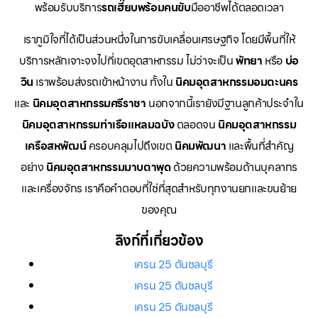
พร้อมรับบริการ
รถเฮี๊ยบพร้อมคนขับ
มืออาชีพได้ตลอดเวลา
เราภูมิใจที่ได้เป็นส่วนหนึ่งในการขับเคลื่อนเศรษฐกิจ โดยมีพื้นที่ให้
บริการหลักเจาะจงไปที่เขตอุตสาหกรรม ไม่ว่าจะเป็น
พัทยา
หรือ
บ่อ
วิน
เราพร้อมส่งรถเข้าหน้างาน ทั้งใน
นิคมอุตสาหกรรมอมตะนคร
และ
นิคมอุตสาหกรรมศรีราชา
นอกจากนี้เรายังมีฐานลูกค้าประจำใน
นิคมอุตสาหกรรมท่าเรือแหลมฉบัง
ตลอดจน
นิคมอุตสาหกรรม
เครือสหพัฒน์
ครอบคลุมไปถึงเขต
นิคมพัฒนา
และพื้นที่สำคัญ
อย่าง
นิคมอุตสาหกรรมมาบตาพุด
ด้วยความพร้อมด้านบุคลากร
และเครื่องจักร เราคือคำตอบที่ใช่ที่สุดสำหรับทุกงานยกและขนย้าย
ของคุณ
ลิงก์ที่เกี่ยวข้อง
เครน 25 ตันชลบุรี
เครน 25 ตันชลบุรี
เครน 25 ตันชลบุรี