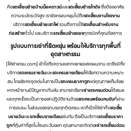
คือ
รถเฮี๊ยบย้ายบ้านน็อคดาวน์
และ
รถเฮี๊ยบย้ายโกดัง
ซึ่งต้องอาศัย
ความระมัดระวังสูง เรายังครอบคลุมไปถึง
รถเฮี๊ยบงานโรงงาน
บริการ
รถเฮี๊ยบย้ายเสาไฟ
รวมถึงการใช้
รถเฮี๊ยบสำหรับงาน
ก่อสร้าง
ทั่วไป และบริการ
รถเฮี๊ยบย้ายของ
ทุกชนิดที่คุณต้องการ
รูปแบบการเช่าที่ยืดหยุ่น พร้อมให้บริการทุกพื้นที่
อุตสาหกรรม
[ให้เช่าเครน.com] เข้าใจถึงความหลากหลายของแผนงาน เราจึงมีทั้ง
บริการ
รถเครนรายวัน
และ
รถเครนรายเดือน
ให้เลือกตามความเหมาะ
สม โดยยังคงจุดเด่นในการเป็น
รถเครนราคาถูก
แต่คุณภาพเต็มร้อย
หากหน้างานมีปัญหากะทันหัน สามารถเรียก
เช่ารถเครนด่วน
ได้เสมอ
และทุกครั้งจะเป็นการออกปฏิบัติงานด้วย
รถเครนพร้อมคนขับ
ที่ผ่าน
การอบรม ในส่วนของรถบรรทุกติดเครน เราก็เปิดให้เช่าทั้ง
รถเฮี๊ย
บรายวัน
และ
รถเฮี๊ยบรายเดือน
เช่นกัน ถือเป็นบริการ
รถเฮี๊ยบราคา
ถูก
ที่คุ้มค่าที่สุดในโซนตะวันออก คุณสามารถติดต่อ
เช่ารถเฮี๊ยบด่วน